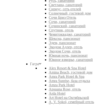
Русь, санаторий
Светлана, санаторий
Сириус, сеть отелей
Солнечный, гостевой дом
Сочи Бриз Отель
Сочи, санаторий
Сочинский, санаторий
Спутник, отель
Чемитоквадже, санаторий
Шексна, пансионат
Эдем, пансионат
Экодом Адлер, отель
Экодом Сочи, отель
Южная ночь, пансионат
Южное взморье, санаторий
Гагра
Alex Resort & Spa Hotel
Amina Beach, гостевой дом
Amra Park Hotel & Spa
Amra Sunrise, база отдыха
Amza Park Hotel
Apsuana Rose, отель
Arda Hotel
Art Hotel на Октябрьской
A. V. Sokol, семейный отель