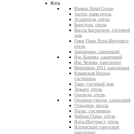
Ялта
Ripario Hotel Group
Актер, парк-отель
Атлантида, отель
Бристоль, отель
Вилла Багратион, гостевой
дом
Грин Парк Ялта-Интурист,
отель
Запорожье, санаторий
Им. Кирова, санаторий
Им. Чехова, пансионат
Империал 2011, пансионат
Крымская Ницца,
гостиница
Тавр, гостевой дом
Левант, отель
Ореанда, отель
Орлиное гнездо, санаторий
Отрадное, вилла
Палас, гостиница
Чайная Горка, отель
Ялта-Интурист, отель
Ялтинский городской
пансионат