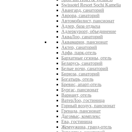
Swissotel Resort Sochi Kamelia
Авангард, санаторий
Аврора, санаторий
Автомобилист, пансионат
Адлер, база отдыха
Адлеркурорт, объединение
АкваЛоо, санаторий
Аквамарин, пансионат
Актер, санаторий
Арфа, парк-отель
Бархатные сезоны, отель
Беларусь, санаторий
Белые ночи, санаторий
Бирюза, санаторий
Богатырь, отель
Бревис, апарт-отель
Бургас, пансионат
Вариант, отель
ВатерЛоо, гостиница
Горный воздух, пансионат
Гренада, пансионат
Дагомыс, комплекс
Ева, гостиница
Жемчужина, гранд-отель