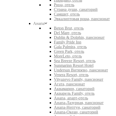
Парадайз, отель
Рица, отель
Страна души, санаторий
Самшит, отель
Эвкалиптовая роща, пансионат
Анапа
Beton Brut, отель
Del Mare, отель
Dublin & Dolphin, пансионат
Family Pride Inn
Gala Palmira, отель
Green Park, отель
MoreLeto, отель
Sea Breeze Resort, отель
Sunmarinn Resort Hotel
Undersun Витязево, пансионат
Venera Resort, отель
Vityazevo Family, пансионат
Агата, пансионат
Аквамарин, санаторий
Акварель Family, отель
Анапа, апарт-отель
Анапа-Лазурная, пансионат
Анапа-Нептун, санаторий
Анапа-Океан, санаторий