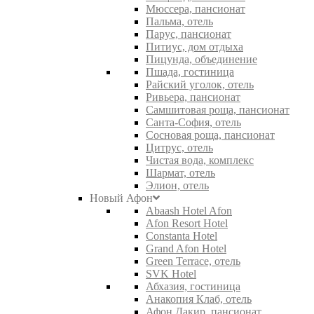
Мюссера, пансионат
Пальма, отель
Парус, пансионат
Питиус, дом отдыха
Пицунда, объединение
Пшада, гостиница
Райский уголок, отель
Ривьера, пансионат
Самшитовая роща, пансионат
Санта-София, отель
Сосновая роща, пансионат
Цитрус, отель
Чистая вода, комплекс
Шармат, отель
Элион, отель
Новый Афон
Abaash Hotel Afon
Afon Resort Hotel
Constanta Hotel
Grand Afon Hotel
Green Terrace, отель
SVK Hotel
Абхазия, гостиница
Анакопия Клаб, отель
Афон Дакир, пансионат