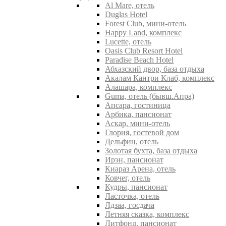
Al Mare, отель
Duglas Hotel
Forest Club, мини-отель
Happy Land, комплекс
Lucette, отель
Oasis Club Resort Hotel
Paradise Beach Hotel
Абхазский двор, база отдыха
Акалам Кантри Клаб, комплекс
Алашара, комплекс
Guma, отель (бывш.Апра)
Апсара, гостиница
Арбика, пансионат
Аскар, мини-отель
Глория, гостевой дом
Дельфин, отель
Золотая бухта, база отдыха
Ирэн, пансионат
Киараз Арена, отель
Ковчег, отель
Кудры, пансионат
Ласточка, отель
Лдзаа, госдача
Летняя сказка, комплекс
Литфонд, пансионат