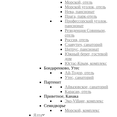
Морской, отель
Морской уголок, отель
Нева, пансионат
Прага, парк-отель
Профессорский уголок,
пансионат
Резиденция Совиньон,
отель
Россия, отель
Славутич, санаторий
Цитрус, пансионат
Южный берег, гостевой
дом
Юстас-Крым, комплекс
Бондаренково, Утес
Ай-Тодор, отель
Утес, санаторий
Партенит
Айвазовское, санаторий
Карасан, отель
Приветное, Канака
Эко-Village, комплекс
Семидворье
Морской, комплекс
Ялта