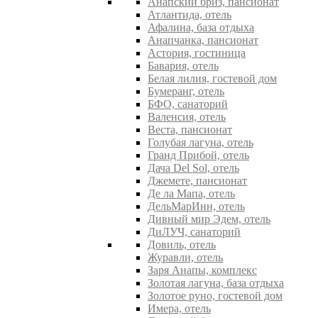
Анапский бриз, пансионат
Атлантида, отель
Афалина, база отдыха
Анапчанка, пансионат
Астория, гостиница
Бавария, отель
Белая лилия, гостевой дом
Бумеранг, отель
БФО, санаторий
Валенсия, отель
Веста, пансионат
Голубая лагуна, отель
Гранд Прибой, отель
Дача Del Sol, отель
Джемете, пансионат
Де ла Мапа, отель
ДельМарИнн, отель
Дивный мир Эдем, отель
ДиЛУЧ, санаторий
Довиль, отель
Журавли, отель
Заря Анапы, комплекс
Золотая лагуна, база отдыха
Золотое руно, гостевой дом
Имера, отель