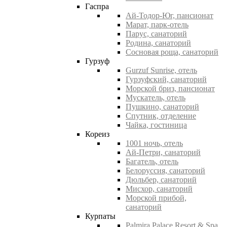
Гаспра
Ай-Тодор-Юг, пансионат
Марат, парк-отель
Парус, санаторий
Родина, санаторий
Сосновая роща, санаторий
Гурзуф
Gurzuf Sunrise, отель
Гурзуфский, санаторий
Морской бриз, пансионат
Мускатель, отель
Пушкино, санаторий
Спутник, отделение
Чайка, гостиница
Кореиз
1001 ночь, отель
Ай-Петри, санаторий
Багатель, отель
Белоруссия, санаторий
Дюльбер, санаторий
Мисхор, санаторий
Морской прибой,
санаторий
Курпаты
Palmira Palace Resort & Spa