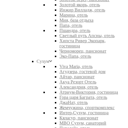
Золотой якорь, отель
Инжир Вилладж, отель
Марина, отель
Мия, база отдыха
Папа, отель
Пшандра, отель
Светлый путь Апсны, отель
Хипста Ривер Экопарк,
гостиница
Черноморец, пансионат
Эко-Папа, отель
Сухум
Viva Maria, отель
Агудзера, гостевой дом
Айтар, пансионат
Акуа Резорт Отель
Александрия, отель
Атриум-Виктория, гостиница
Гора царя Баграта, отель
ДжаНат, отель
Жемчужина, спорткомплекс
Интер-Сухум, гостиница
Кяласур, пансионат
МВО Сухум, санаторий