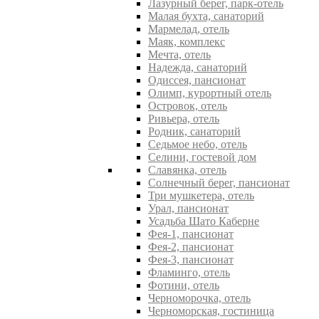
Лазурный берег, парк-отель
Малая бухта, санаторий
Мармелад, отель
Маяк, комплекс
Мечта, отель
Надежда, санаторий
Одиссея, пансионат
Олимп, курортный отель
Островок, отель
Ривьера, отель
Родник, санаторий
Седьмое небо, отель
Селини, гостевой дом
Славянка, отель
Солнечный берег, пансионат
Три мушкетера, отель
Урал, пансионат
Усадьба Шато Каберне
Фея-1, пансионат
Фея-2, пансионат
Фея-3, пансионат
Фламинго, отель
Фотини, отель
Черноморочка, отель
Черноморская, гостиница