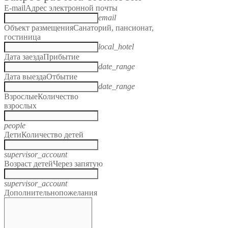
E-mail
Адрес электронной почты
email
Объект размещения
Санаторий, пансионат,
гостиница
local_hotel
Дата заезда
Прибытие
date_range
Дата выезда
Отбытие
date_range
Взрослые
Количество
взрослых
people
Дети
Количество детей
supervisor_account
Возраст детей
Через запятую
supervisor_account
Дополнительно
пожелания