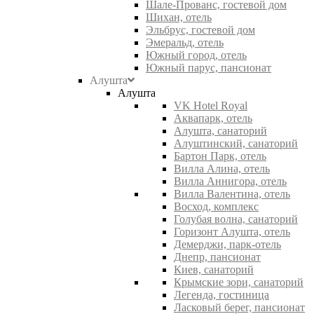
Шале-Прованс, гостевой дом
Шихан, отель
Эльбрус, гостевой дом
Эмеральд, отель
Южный город, отель
Южный парус, пансионат
Алушта
Алушта
VK Hotel Royal
Аквапарк, отель
Алушта, санаторий
Алуштинский, санаторий
Бартон Парк, отель
Вилла Алина, отель
Вилла Аннигора, отель
Вилла Валентина, отель
Восход, комплекс
Голубая волна, санаторий
Горизонт Алушта, отель
Демерджи, парк-отель
Днепр, пансионат
Киев, санаторий
Крымские зори, санаторий
Легенда, гостиница
Ласковый берег, пансионат