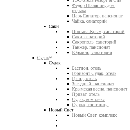
ТЭС-отель Резорт & Спа
Федор Шаляпин, дом
отдыха
Царь Евпатор, пансионат
Чайка, санаторий
Саки
Полтава-Крым, санаторий
Саки, санаторий
Сакрополь, санаторий
Танжер, пансионат
Юрмино, санаторий
Судак
Судак
Бастион, отель
Горизонт Судак, отель
Гранд, отель
Звездный, пансионат
Крымская весна, пансионат
Приват, отель
Судак, комплекс
Сурож, гостиница
Новый Свет
Новый Свет, комплекс