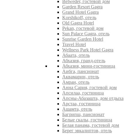
Belweder, гостевой дом
Garden Resort Gagra
Grand Hotel Gagra
Korshikoff, отель
Old Gagra Hotel
Pekan, гостевой дом
Sun Palace Gagra, отель
Sunrise Garden Hotel
Travel Hotel
Wellness Park Hotel Gagra
Абаата, отель
Абхазия, гранд-отель
Абхазия, мини-гостиница
Аибга, пансионат
Аквамарин, отель
Амран, отель
Анна Сария, гостевой дом
Апсилаа, гостиница
Апсны-Абазашта, дом отдыха
Арстаа, гостиница
Ашамта, отель
Багрипш, пансионат
Белые скалы, гостиница
Белая панама, гостевой дом
Берег эвкалиптов, отель