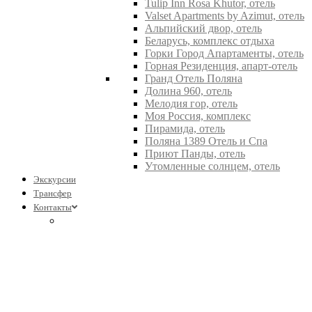
Tulip Inn Rosa Khutor, отель
Valset Apartments by Azimut, отель
Альпийский двор, отель
Беларусь, комплекс отдыха
Горки Город Апартаменты, отель
Горная Резиденция, апарт-отель
Гранд Отель Поляна
Долина 960, отель
Мелодия гор, отель
Моя Россия, комплекс
Пирамида, отель
Поляна 1389 Отель и Спа
Приют Панды, отель
Утомленные солнцем, отель
Экскурсии
Трансфер
Контакты