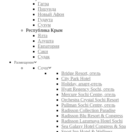
Гагра
Пицунда
Новый Афон
Гудаута
Сухум
Республика Крым
Ялта
Алушта
Евпатория
Саки
Судак
Размещение
Сочи
Bridge Resort, отель
City Park Hotel
Holiday, апарт-отель
Hyatt Regency Sochi, отель
Mercure Sochi Centre, отель
Orchestra Crystal Sochi Resort
Pullman Sochi Centre, отель
Radisson Collection Paradise
Radisson Blu Resort & Congress
Radisson Lazurnaya Hotel Sochi
Sea Galaxy Hotel Congress & Spa
Sport Inn Hotel & Wellness