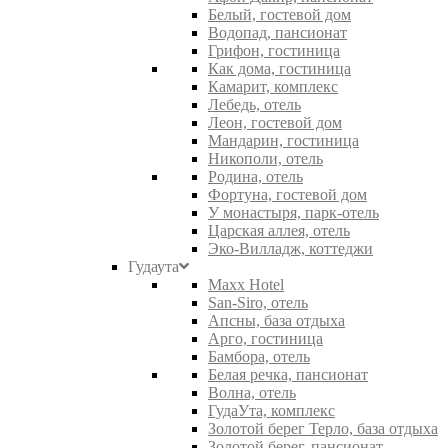
Белый, гостевой дом
Водопад, пансионат
Грифон, гостиница
Как дома, гостиница
Камарит, комплекс
Лебедь, отель
Леон, гостевой дом
Мандарин, гостиница
Никополи, отель
Родина, отель
Фортуна, гостевой дом
У монастыря, парк-отель
Царская аллея, отель
Эко-Вилладж, коттеджи
Гудаута
Maxx Hotel
San-Siro, отель
Апсны, база отдыха
Арго, гостиница
Бамбора, отель
Белая речка, пансионат
Волна, отель
ГудаУта, комплекс
Золотой берег Терло, база отдыха
Золотой берег, пансионат