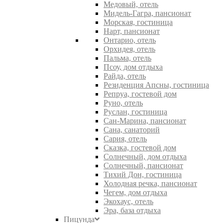
Медовый, отель
Мидель-Гагра, пансионат
Морская, гостиница
Нарт, пансионат
Онтарио, отель
Орхидея, отель
Пальма, отель
Псоу, дом отдыха
Райда, отель
Резиденция Апсны, гостиница
Репруа, гостевой дом
Руно, отель
Руслан, гостиница
Сан-Марина, пансионат
Сана, санаторий
Сария, отель
Сказка, гостевой дом
Солнечный, дом отдыха
Солнечный, пансионат
Тихий Дон, гостиница
Холодная речка, пансионат
Чегем, дом отдыха
Экохаус, отель
Эра, база отдыха
Пицунда