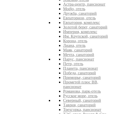
Астра-центр, пансионат
Modjo, отель
Дружба, санаторий
Евпаторион, отель
Евпатория, комплекс
Золотой берег, санаторий
Империя, комплекс
Им. Крупской, санаторий
Корона, отель
Лиана, отель
Маяк, санаторий
Мечта, санаторий
Парус, пансионат
Петр, отель
Планета, пансионат
Победа, санаторий
Приморье, санаторий
Прометей плюс ВВ,
пансионат
Романова, парк-отель
Русское море, отель
Северный, санаторий
Таврия, санаторий
Трехгорка, пансионат