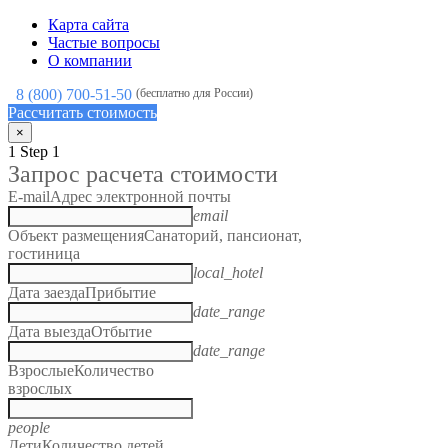
Карта сайта
Частые вопросы
О компании
8 (800) 700-51-50
(бесплатно для России)
Рассчитать стоимость
×
1
Step 1
Запрос расчета стоимости
E-mail
Адрес электронной почты
email
Объект размещения
Санаторий, пансионат,
гостиница
local_hotel
Дата заезда
Прибытие
date_range
Дата выезда
Отбытие
date_range
Взрослые
Количество
взрослых
people
Дети
Количество детей