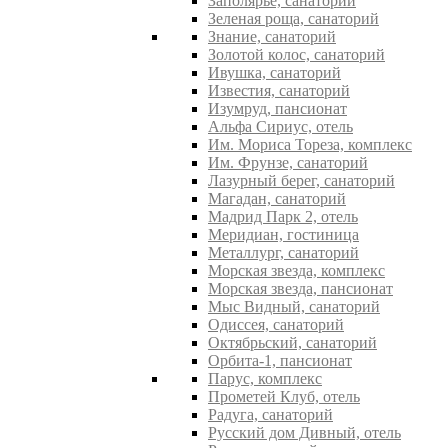
Заполярье, санаторий
Зеленая роща, санаторий
Знание, санаторий
Золотой колос, санаторий
Ивушка, санаторий
Известия, санаторий
Изумруд, пансионат
Альфа Сириус, отель
Им. Мориса Тореза, комплекс
Им. Фрунзе, санаторий
Лазурный берег, санаторий
Магадан, санаторий
Мадрид Парк 2, отель
Меридиан, гостиница
Металлург, санаторий
Морская звезда, комплекс
Морская звезда, пансионат
Мыс Видный, санаторий
Одиссея, санаторий
Октябрьский, санаторий
Орбита-1, пансионат
Парус, комплекс
Прометей Клуб, отель
Радуга, санаторий
Русский дом Дивный, отель