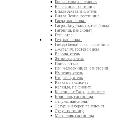
Бригантина, пансионат
Валентина, гостиница
Вилла Аквавизи, отель
Вилла Леона, гостиница
Гагра, пансионат
Гагра-Лазурная, гостевой дом
Гагрипш, пансионат
Гега, отель
Геч, пансионат
Гнездо белой совы, гостиница
Джугелия, гостевой дом
Европа, отель
Жоэквара, отель
Илиос, отель
Им. Челюскинцев, санаторий
Империя, отель
Индисан, отель
Кавказ, пансионат
Колхида, пансионат
Континент Гагра, комплекс
Кристалл, гостиница
Лагуна, пансионат
Лазурный берег, пансионат
Лулу, гостиница
Магнолия, гостиница