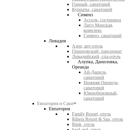
Горный, санаторий
Курпаты, санаторий
Симеиз
Ассоль, гостиница
Лиго Морская,
комплекс
Симеиз, санаторий
Ливадия
Азор, арт-отель
Гринцовский, пансионат
Ливадийский, спа-отель
Алупка, Даниловка,
Ореанда
Ай-Даниль,
санаторий
Нижняя Ореанда,
санаторий
Южнобережный,
санаторий
Евпатория и Саки
Евпатория
Family Resort, отель
Ribera Resort & Spa, отель
Ritsk, отель
SeaLand, отель