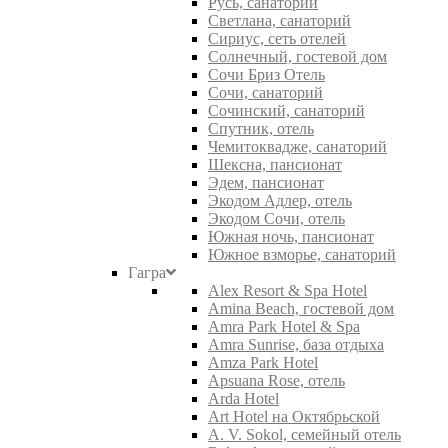
Русь, санаторий
Светлана, санаторий
Сириус, сеть отелей
Солнечный, гостевой дом
Сочи Бриз Отель
Сочи, санаторий
Сочинский, санаторий
Спутник, отель
Чемитоквадже, санаторий
Шексна, пансионат
Эдем, пансионат
Экодом Адлер, отель
Экодом Сочи, отель
Южная ночь, пансионат
Южное взморье, санаторий
Гагра
Alex Resort & Spa Hotel
Amina Beach, гостевой дом
Amra Park Hotel & Spa
Amra Sunrise, база отдыха
Amza Park Hotel
Apsuana Rose, отель
Arda Hotel
Art Hotel на Октябрьской
A. V. Sokol, семейный отель