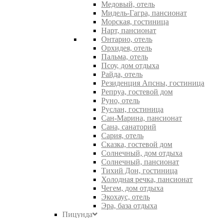
Медовый, отель
Мидель-Гагра, пансионат
Морская, гостиница
Нарт, пансионат
Онтарио, отель
Орхидея, отель
Пальма, отель
Псоу, дом отдыха
Райда, отель
Резиденция Апсны, гостиница
Репруа, гостевой дом
Руно, отель
Руслан, гостиница
Сан-Марина, пансионат
Сана, санаторий
Сария, отель
Сказка, гостевой дом
Солнечный, дом отдыха
Солнечный, пансионат
Тихий Дон, гостиница
Холодная речка, пансионат
Чегем, дом отдыха
Экохаус, отель
Эра, база отдыха
Пицунда