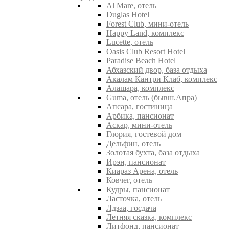
Al Mare, отель
Duglas Hotel
Forest Club, мини-отель
Happy Land, комплекс
Lucette, отель
Oasis Club Resort Hotel
Paradise Beach Hotel
Абхазский двор, база отдыха
Акалам Кантри Клаб, комплекс
Алашара, комплекс
Guma, отель (бывш.Апра)
Апсара, гостиница
Арбика, пансионат
Аскар, мини-отель
Глория, гостевой дом
Дельфин, отель
Золотая бухта, база отдыха
Ирэн, пансионат
Киараз Арена, отель
Ковчег, отель
Кудры, пансионат
Ласточка, отель
Лдзаа, госдача
Летняя сказка, комплекс
Литфонд, пансионат