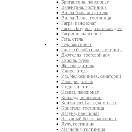
Бригантина, пансионат
Валентина, гостиница
Вилла Аквавизи, отель
Вилла Леона, гостиница
Гагра, пансионат
Гагра-Лазурная, гостевой дом
Гагрипш, пансионат
Гега, отель
Геч, пансионат
Гнездо белой совы, гостиница
Джугелия, гостевой дом
Европа, отель
Жоэквара, отель
Илиос, отель
Им. Челюскинцев, санаторий
Империя, отель
Индисан, отель
Кавказ, пансионат
Колхида, пансионат
Континент Гагра, комплекс
Кристалл, гостиница
Лагуна, пансионат
Лазурный берег, пансионат
Лулу, гостиница
Магнолия, гостиница