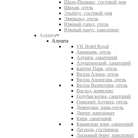
Шале-Прованс, гостевой дом
Шихан, отель
Эльбрус, гостевой дом
Эмеральд, отель
Южный город, отель
Южный парус, пансионат
Алушта
Алушта
VK Hotel Royal
Аквапарк, отель
Алушта, санаторий
Алуштинский, санаторий
Бартон Парк, отель
Вилла Алина, отель
Вилла Аннигора, отель
Вилла Валентина, отель
Восход, комплекс
Голубая волна, санаторий
Горизонт Алушта, отель
Демерджи, парк-отель
Днепр, пансионат
Киев, санаторий
Крымские зори, санаторий
Легенда, гостиница
Ласковый берег, пансионат