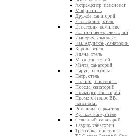
Астра-центр, пансионат
Modjo, отель
Дружба, санаторий
Евпаторион, отель
Евпатория, комплекс
Золотой берег, санаторий
Империя, комплекс
Им. Крупской, санаторий
Корона, отель
Лиана, отель
Маяк, санаторий
Мечта, санаторий
Парус, пансионат
Петр, отель
Планета, пансионат
Победа, санаторий
Приморье, санаторий
Прометей плюс ВВ,
пансионат
Романова, парк-отель
Русское море, отель
Северный, санаторий
Таврия, санаторий
Трехгорка, пансионат