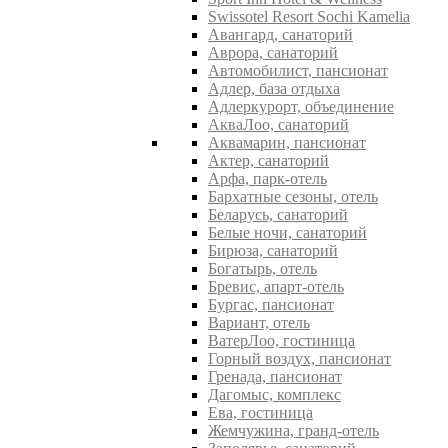
Swissotel Resort Sochi Kamelia
Авангард, санаторий
Аврора, санаторий
Автомобилист, пансионат
Адлер, база отдыха
Адлеркурорт, объединение
АкваЛоо, санаторий
Аквамарин, пансионат
Актер, санаторий
Арфа, парк-отель
Бархатные сезоны, отель
Беларусь, санаторий
Белые ночи, санаторий
Бирюза, санаторий
Богатырь, отель
Бревис, апарт-отель
Бургас, пансионат
Вариант, отель
ВатерЛоо, гостиница
Горный воздух, пансионат
Гренада, пансионат
Дагомыс, комплекс
Ева, гостиница
Жемчужина, гранд-отель