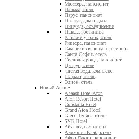
Мюссера, пансионат
Пальма, отель
Парус, пансионат
Питиус, дом отдыха
Пицунда, объединение
Пшада, гостиница
Райский уголок, отель
Ривьера, пансионат
Самшитовая роща, пансионат
Санта-София, отель
Сосновая роща, пансионат
Цитрус, отель
Чистая вода, комплекс
Шармат, отель
Элион, отель
Новый Афон
Abaash Hotel Afon
Afon Resort Hotel
Constanta Hotel
Grand Afon Hotel
Green Terrace, отель
SVK Hotel
Абхазия, гостиница
Анакопия Клаб, отель
Афон Дакир, пансионат