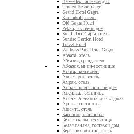
Belweder, гостевой дом
Garden Resort Gagra
Grand Hotel Gagra
Korshikoff, отель
Old Gagra Hotel
Pekan, гостевой дом
Sun Palace Gagra, отель
Sunrise Garden Hotel
Travel Hotel
Wellness Park Hotel Gagra
Абаата, отель
Абхазия, гранд-отель
Абхазия, мини-гостиница
Аибга, пансионат
Аквамарин, отель
Амран, отель
Анна Сария, гостевой дом
Апсилаа, гостиница
Апсны-Абазашта, дом отдыха
Арстаа, гостиница
Ашамта, отель
Багрипш, пансионат
Белые скалы, гостиница
Белая панама, гостевой дом
Берег эвкалиптов, отель