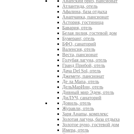
Анапский бриз, пансионат
Атлантида, отель
Афалина, база отдыха
Анапчанка, пансионат
Астория, гостиница
Бавария, отель
Белая лилия, гостевой дом
Бумеранг, отель
БФО, санаторий
Валенсия, отель
Веста, пансионат
Голубая лагуна, отель
Гранд Прибой, отель
Дача Del Sol, отель
Джемете, пансионат
Де ла Мапа, отель
ДельМарИнн, отель
Дивный мир Эдем, отель
ДиЛУЧ, санаторий
Довиль, отель
Журавли, отель
Заря Анапы, комплекс
Золотая лагуна, база отдыха
Золотое руно, гостевой дом
Имера, отель