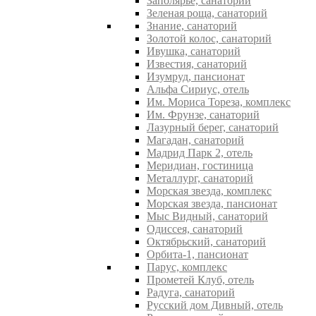
Заполярье, санаторий
Зеленая роща, санаторий
Знание, санаторий
Золотой колос, санаторий
Ивушка, санаторий
Известия, санаторий
Изумруд, пансионат
Альфа Сириус, отель
Им. Мориса Тореза, комплекс
Им. Фрунзе, санаторий
Лазурный берег, санаторий
Магадан, санаторий
Мадрид Парк 2, отель
Меридиан, гостиница
Металлург, санаторий
Морская звезда, комплекс
Морская звезда, пансионат
Мыс Видный, санаторий
Одиссея, санаторий
Октябрьский, санаторий
Орбита-1, пансионат
Парус, комплекс
Прометей Клуб, отель
Радуга, санаторий
Русский дом Дивный, отель