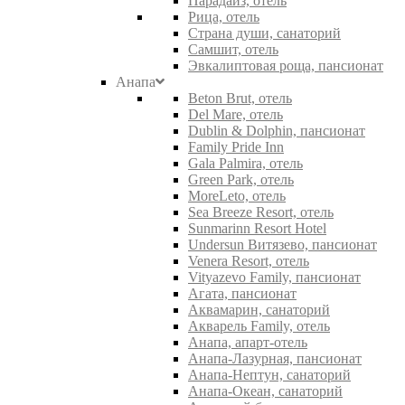
Парадайз, отель
Рица, отель
Страна души, санаторий
Самшит, отель
Эвкалиптовая роща, пансионат
Анапа
Beton Brut, отель
Del Mare, отель
Dublin & Dolphin, пансионат
Family Pride Inn
Gala Palmira, отель
Green Park, отель
MoreLeto, отель
Sea Breeze Resort, отель
Sunmarinn Resort Hotel
Undersun Витязево, пансионат
Venera Resort, отель
Vityazevo Family, пансионат
Агата, пансионат
Аквамарин, санаторий
Акварель Family, отель
Анапа, апарт-отель
Анапа-Лазурная, пансионат
Анапа-Нептун, санаторий
Анапа-Океан, санаторий