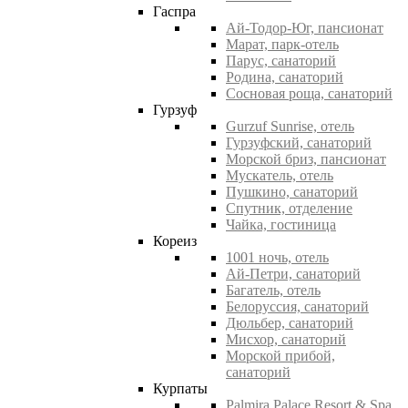
Гаспра
Ай-Тодор-Юг, пансионат
Марат, парк-отель
Парус, санаторий
Родина, санаторий
Сосновая роща, санаторий
Гурзуф
Gurzuf Sunrise, отель
Гурзуфский, санаторий
Морской бриз, пансионат
Мускатель, отель
Пушкино, санаторий
Спутник, отделение
Чайка, гостиница
Кореиз
1001 ночь, отель
Ай-Петри, санаторий
Багатель, отель
Белоруссия, санаторий
Дюльбер, санаторий
Мисхор, санаторий
Морской прибой,
санаторий
Курпаты
Palmira Palace Resort & Spa