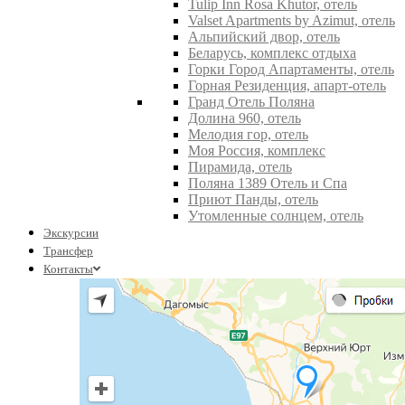
Tulip Inn Rosa Khutor, отель
Valset Apartments by Azimut, отель
Альпийский двор, отель
Беларусь, комплекс отдыха
Горки Город Апартаменты, отель
Горная Резиденция, апарт-отель
Гранд Отель Поляна
Долина 960, отель
Мелодия гор, отель
Моя Россия, комплекс
Пирамида, отель
Поляна 1389 Отель и Спа
Приют Панды, отель
Утомленные солнцем, отель
Экскурсии
Трансфер
Контакты