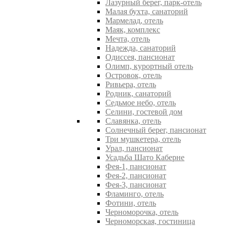
Лазурный берег, парк-отель
Малая бухта, санаторий
Мармелад, отель
Маяк, комплекс
Мечта, отель
Надежда, санаторий
Одиссея, пансионат
Олимп, курортный отель
Островок, отель
Ривьера, отель
Родник, санаторий
Седьмое небо, отель
Селини, гостевой дом
Славянка, отель
Солнечный берег, пансионат
Три мушкетера, отель
Урал, пансионат
Усадьба Шато Каберне
Фея-1, пансионат
Фея-2, пансионат
Фея-3, пансионат
Фламинго, отель
Фотини, отель
Черноморочка, отель
Черноморская, гостиница