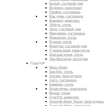
Белый, гостевой дом
Водопад, пансионат
Грифон, гостиница
Как дома, гостиница
Камарит, комплекс
Лебедь, отель
Леон, гостевой дом
Мандарин, гостиница
Никополи, отель
Родина, отель
Фортуна, гостевой дом
У монастыря, парк-отель
Царская аллея, отель
Эко-Вилладж, коттеджи
Гудаута
Maxx Hotel
San-Siro, отель
Апсны, база отдыха
Арго, гостиница
Бамбора, отель
Белая речка, пансионат
Волна, отель
ГудаУта, комплекс
Золотой берег Терло, база отдыха
Золотой берег, пансионат