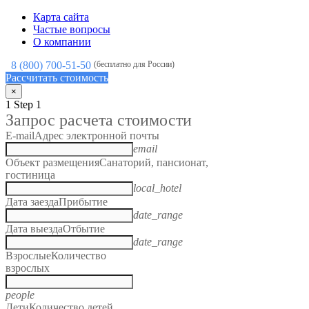
Карта сайта
Частые вопросы
О компании
8 (800) 700-51-50
(бесплатно для России)
Рассчитать стоимость
×
1
Step 1
Запрос расчета стоимости
E-mail
Адрес электронной почты
email
Объект размещения
Санаторий, пансионат,
гостиница
local_hotel
Дата заезда
Прибытие
date_range
Дата выезда
Отбытие
date_range
Взрослые
Количество
взрослых
people
Дети
Количество детей