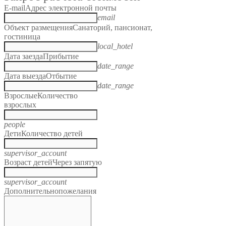
E-mail
Адрес электронной почты
email
Объект размещения
Санаторий, пансионат,
гостиница
local_hotel
Дата заезда
Прибытие
date_range
Дата выезда
Отбытие
date_range
Взрослые
Количество
взрослых
people
Дети
Количество детей
supervisor_account
Возраст детей
Через запятую
supervisor_account
Дополнительно
пожелания