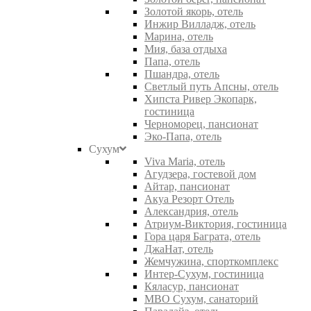
Золотой якорь, отель
Инжир Вилладж, отель
Марина, отель
Мия, база отдыха
Папа, отель
Пшандра, отель
Светлый путь Апсны, отель
Хипста Ривер Экопарк,
гостиница
Черноморец, пансионат
Эко-Папа, отель
Сухум
Viva Maria, отель
Агудзера, гостевой дом
Айтар, пансионат
Акуа Резорт Отель
Александрия, отель
Атриум-Виктория, гостиница
Гора царя Баграта, отель
ДжаНат, отель
Жемчужина, спорткомплекс
Интер-Сухум, гостиница
Кяласур, пансионат
МВО Сухум, санаторий