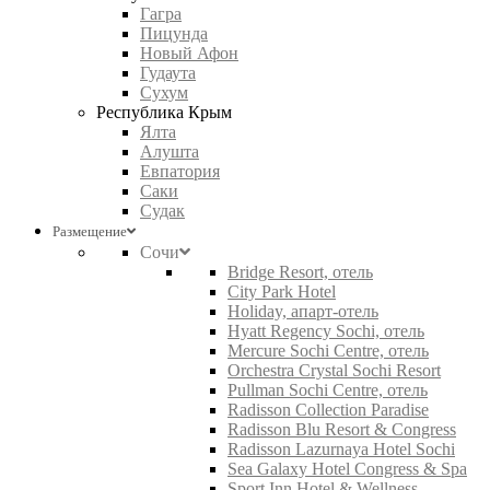
Гагра
Пицунда
Новый Афон
Гудаута
Сухум
Республика Крым
Ялта
Алушта
Евпатория
Саки
Судак
Размещение
Сочи
Bridge Resort, отель
City Park Hotel
Holiday, апарт-отель
Hyatt Regency Sochi, отель
Mercure Sochi Centre, отель
Orchestra Crystal Sochi Resort
Pullman Sochi Centre, отель
Radisson Collection Paradise
Radisson Blu Resort & Congress
Radisson Lazurnaya Hotel Sochi
Sea Galaxy Hotel Congress & Spa
Sport Inn Hotel & Wellness