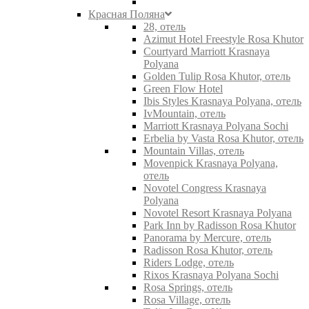
Красная Поляна
28, отель
Azimut Hotel Freestyle Rosa Khutor
Courtyard Marriott Krasnaya
Polyana
Golden Tulip Rosa Khutor, отель
Green Flow Hotel
Ibis Styles Krasnaya Polyana, отель
IvMountain, отель
Marriott Krasnaya Polyana Sochi
Erbelia by Vasta Rosa Khutor, отель
Mountain Villas, отель
Movenpick Krasnaya Polyana,
отель
Novotel Congress Krasnaya
Polyana
Novotel Resort Krasnaya Polyana
Park Inn by Radisson Rosa Khutor
Panorama by Mercure, отель
Radisson Rosa Khutor, отель
Riders Lodge, отель
Rixos Krasnaya Polyana Sochi
Rosa Springs, отель
Rosa Village, отель