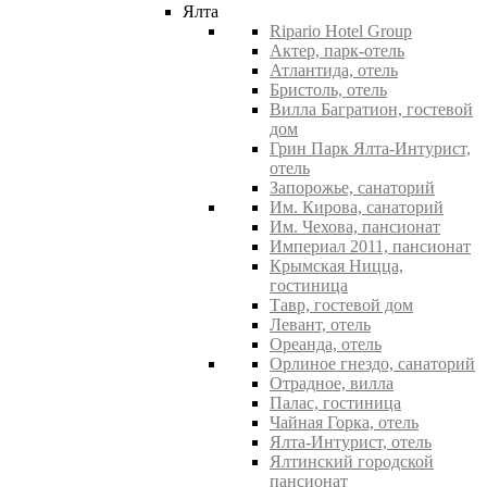
Ялта
Ripario Hotel Group
Актер, парк-отель
Атлантида, отель
Бристоль, отель
Вилла Багратион, гостевой
дом
Грин Парк Ялта-Интурист,
отель
Запорожье, санаторий
Им. Кирова, санаторий
Им. Чехова, пансионат
Империал 2011, пансионат
Крымская Ницца,
гостиница
Тавр, гостевой дом
Левант, отель
Ореанда, отель
Орлиное гнездо, санаторий
Отрадное, вилла
Палас, гостиница
Чайная Горка, отель
Ялта-Интурист, отель
Ялтинский городской
пансионат