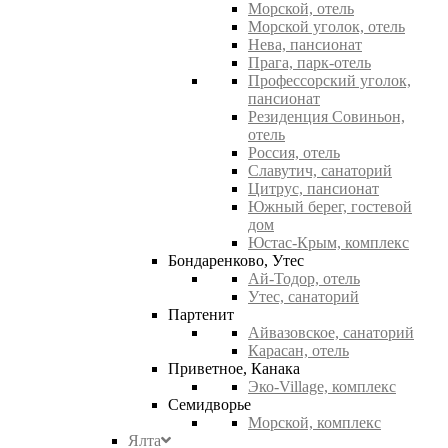
Морской, отель
Морской уголок, отель
Нева, пансионат
Прага, парк-отель
Профессорский уголок,
пансионат
Резиденция Совиньон,
отель
Россия, отель
Славутич, санаторий
Цитрус, пансионат
Южный берег, гостевой
дом
Юстас-Крым, комплекс
Бондаренково, Утес
Ай-Тодор, отель
Утес, санаторий
Партенит
Айвазовское, санаторий
Карасан, отель
Приветное, Канака
Эко-Village, комплекс
Семидворье
Морской, комплекс
Ялта