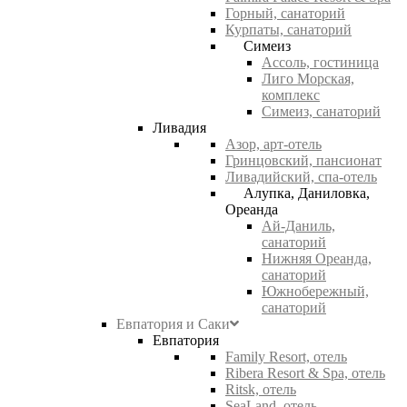
Горный, санаторий
Курпаты, санаторий
Симеиз
Ассоль, гостиница
Лиго Морская,
комплекс
Симеиз, санаторий
Ливадия
Азор, арт-отель
Гринцовский, пансионат
Ливадийский, спа-отель
Алупка, Даниловка,
Ореанда
Ай-Даниль,
санаторий
Нижняя Ореанда,
санаторий
Южнобережный,
санаторий
Евпатория и Саки
Евпатория
Family Resort, отель
Ribera Resort & Spa, отель
Ritsk, отель
SeaLand, отель