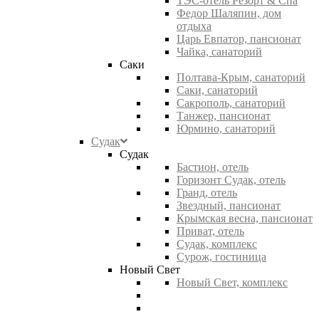
ТЭС-отель Резорт & Спа
Федор Шаляпин, дом
отдыха
Царь Евпатор, пансионат
Чайка, санаторий
Саки
Полтава-Крым, санаторий
Саки, санаторий
Сакрополь, санаторий
Танжер, пансионат
Юрмино, санаторий
Судак
Судак
Бастион, отель
Горизонт Судак, отель
Гранд, отель
Звездный, пансионат
Крымская весна, пансионат
Приват, отель
Судак, комплекс
Сурож, гостиница
Новый Свет
Новый Свет, комплекс