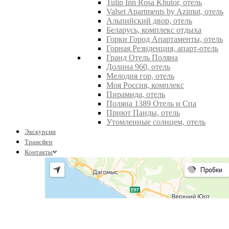
Tulip Inn Rosa Khutor, отель
Valset Apartments by Azimut, отель
Альпийский двор, отель
Беларусь, комплекс отдыха
Горки Город Апартаменты, отель
Горная Резиденция, апарт-отель
Гранд Отель Поляна
Долина 960, отель
Мелодия гор, отель
Моя Россия, комплекс
Пирамида, отель
Поляна 1389 Отель и Спа
Приют Панды, отель
Утомленные солнцем, отель
Экскурсии
Трансфер
Контакты