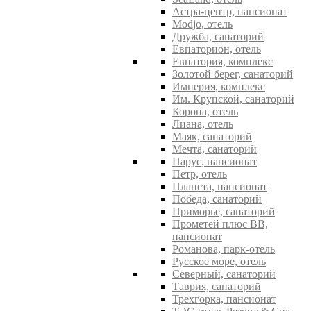
Астра-центр, пансионат
Modjo, отель
Дружба, санаторий
Евпаторион, отель
Евпатория, комплекс
Золотой берег, санаторий
Империя, комплекс
Им. Крупской, санаторий
Корона, отель
Лиана, отель
Маяк, санаторий
Мечта, санаторий
Парус, пансионат
Петр, отель
Планета, пансионат
Победа, санаторий
Приморье, санаторий
Прометей плюс ВВ,
пансионат
Романова, парк-отель
Русское море, отель
Северный, санаторий
Таврия, санаторий
Трехгорка, пансионат