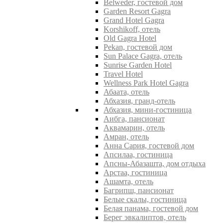
Belweder, гостевой дом
Garden Resort Gagra
Grand Hotel Gagra
Korshikoff, отель
Old Gagra Hotel
Pekan, гостевой дом
Sun Palace Gagra, отель
Sunrise Garden Hotel
Travel Hotel
Wellness Park Hotel Gagra
Абаата, отель
Абхазия, гранд-отель
Абхазия, мини-гостиница
Аибга, пансионат
Аквамарин, отель
Амран, отель
Анна Сария, гостевой дом
Апсилаа, гостиница
Апсны-Абазашта, дом отдыха
Арстаа, гостиница
Ашамта, отель
Багрипш, пансионат
Белые скалы, гостиница
Белая панама, гостевой дом
Берег эвкалиптов, отель