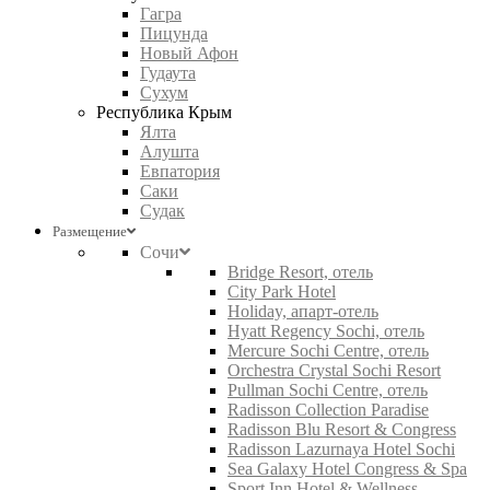
Гагра
Пицунда
Новый Афон
Гудаута
Сухум
Республика Крым
Ялта
Алушта
Евпатория
Саки
Судак
Размещение
Сочи
Bridge Resort, отель
City Park Hotel
Holiday, апарт-отель
Hyatt Regency Sochi, отель
Mercure Sochi Centre, отель
Orchestra Crystal Sochi Resort
Pullman Sochi Centre, отель
Radisson Collection Paradise
Radisson Blu Resort & Congress
Radisson Lazurnaya Hotel Sochi
Sea Galaxy Hotel Congress & Spa
Sport Inn Hotel & Wellness