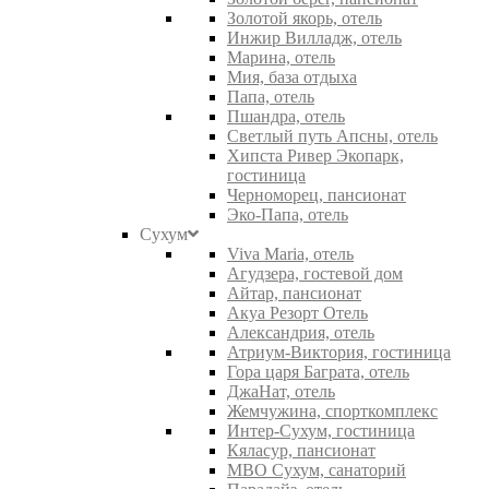
Золотой якорь, отель
Инжир Вилладж, отель
Марина, отель
Мия, база отдыха
Папа, отель
Пшандра, отель
Светлый путь Апсны, отель
Хипста Ривер Экопарк,
гостиница
Черноморец, пансионат
Эко-Папа, отель
Сухум
Viva Maria, отель
Агудзера, гостевой дом
Айтар, пансионат
Акуа Резорт Отель
Александрия, отель
Атриум-Виктория, гостиница
Гора царя Баграта, отель
ДжаНат, отель
Жемчужина, спорткомплекс
Интер-Сухум, гостиница
Кяласур, пансионат
МВО Сухум, санаторий