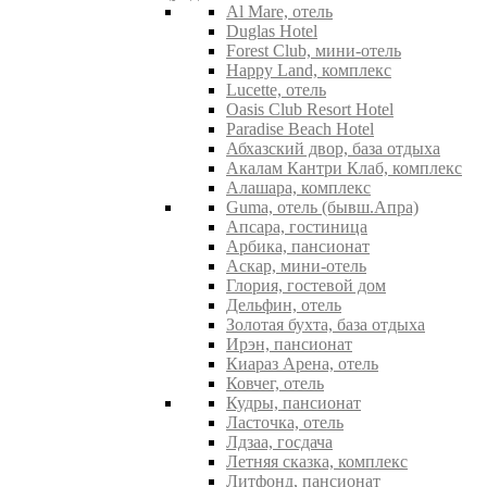
Al Mare, отель
Duglas Hotel
Forest Club, мини-отель
Happy Land, комплекс
Lucette, отель
Oasis Club Resort Hotel
Paradise Beach Hotel
Абхазский двор, база отдыха
Акалам Кантри Клаб, комплекс
Алашара, комплекс
Guma, отель (бывш.Апра)
Апсара, гостиница
Арбика, пансионат
Аскар, мини-отель
Глория, гостевой дом
Дельфин, отель
Золотая бухта, база отдыха
Ирэн, пансионат
Киараз Арена, отель
Ковчег, отель
Кудры, пансионат
Ласточка, отель
Лдзаа, госдача
Летняя сказка, комплекс
Литфонд, пансионат