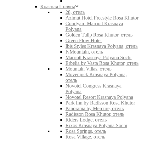
Красная Поляна
28, отель
Azimut Hotel Freestyle Rosa Khutor
Courtyard Marriott Krasnaya
Polyana
Golden Tulip Rosa Khutor, отель
Green Flow Hotel
Ibis Styles Krasnaya Polyana, отель
IvMountain, отель
Marriott Krasnaya Polyana Sochi
Erbelia by Vasta Rosa Khutor, отель
Mountain Villas, отель
Movenpick Krasnaya Polyana,
отель
Novotel Congress Krasnaya
Polyana
Novotel Resort Krasnaya Polyana
Park Inn by Radisson Rosa Khutor
Panorama by Mercure, отель
Radisson Rosa Khutor, отель
Riders Lodge, отель
Rixos Krasnaya Polyana Sochi
Rosa Springs, отель
Rosa Village, отель