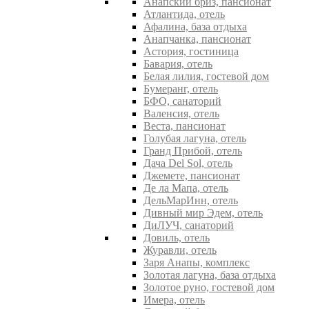
Анапский бриз, пансионат
Атлантида, отель
Афалина, база отдыха
Анапчанка, пансионат
Астория, гостиница
Бавария, отель
Белая лилия, гостевой дом
Бумеранг, отель
БФО, санаторий
Валенсия, отель
Веста, пансионат
Голубая лагуна, отель
Гранд Прибой, отель
Дача Del Sol, отель
Джемете, пансионат
Де ла Мапа, отель
ДельМарИнн, отель
Дивный мир Эдем, отель
ДиЛУЧ, санаторий
Довиль, отель
Журавли, отель
Заря Анапы, комплекс
Золотая лагуна, база отдыха
Золотое руно, гостевой дом
Имера, отель