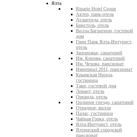
Ялта
Ripario Hotel Group
Актер, парк-отель
Атлантида, отель
Бристоль, отель
Вилла Багратион, гостевой
дом
Грин Парк Ялта-Интурист,
отель
Запорожье, санаторий
Им. Кирова, санаторий
Им. Чехова, пансионат
Империал 2011, пансионат
Крымская Ницца,
гостиница
Тавр, гостевой дом
Левант, отель
Ореанда, отель
Орлиное гнездо, санаторий
Отрадное, вилла
Палас, гостиница
Чайная Горка, отель
Ялта-Интурист, отель
Ялтинский городской
пансионат