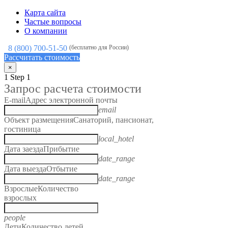
Карта сайта
Частые вопросы
О компании
8 (800) 700-51-50
(бесплатно для России)
Рассчитать стоимость
×
1
Step 1
Запрос расчета стоимости
E-mail
Адрес электронной почты
email
Объект размещения
Санаторий, пансионат,
гостиница
local_hotel
Дата заезда
Прибытие
date_range
Дата выезда
Отбытие
date_range
Взрослые
Количество
взрослых
people
Дети
Количество детей