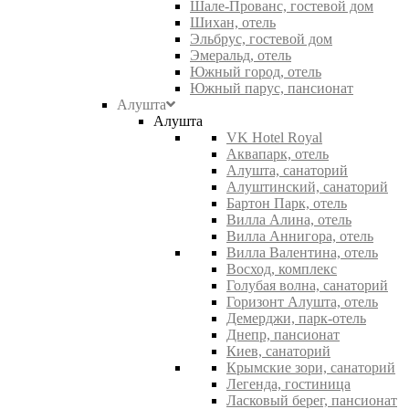
Шале-Прованс, гостевой дом
Шихан, отель
Эльбрус, гостевой дом
Эмеральд, отель
Южный город, отель
Южный парус, пансионат
Алушта
Алушта
VK Hotel Royal
Аквапарк, отель
Алушта, санаторий
Алуштинский, санаторий
Бартон Парк, отель
Вилла Алина, отель
Вилла Аннигора, отель
Вилла Валентина, отель
Восход, комплекс
Голубая волна, санаторий
Горизонт Алушта, отель
Демерджи, парк-отель
Днепр, пансионат
Киев, санаторий
Крымские зори, санаторий
Легенда, гостиница
Ласковый берег, пансионат