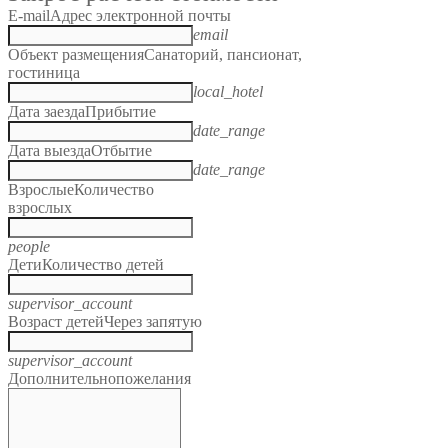
E-mail
Адрес электронной почты
email
Объект размещения
Санаторий, пансионат,
гостиница
local_hotel
Дата заезда
Прибытие
date_range
Дата выезда
Отбытие
date_range
Взрослые
Количество
взрослых
people
Дети
Количество детей
supervisor_account
Возраст детей
Через запятую
supervisor_account
Дополнительно
пожелания