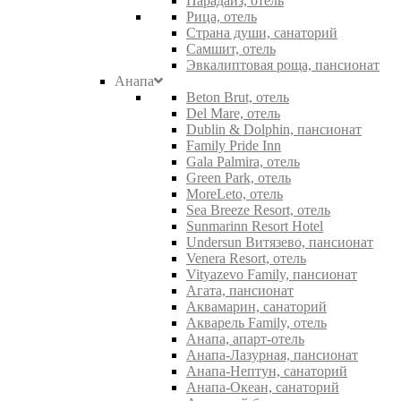
Парадайз, отель
Рица, отель
Страна души, санаторий
Самшит, отель
Эвкалиптовая роща, пансионат
Анапа
Beton Brut, отель
Del Mare, отель
Dublin & Dolphin, пансионат
Family Pride Inn
Gala Palmira, отель
Green Park, отель
MoreLeto, отель
Sea Breeze Resort, отель
Sunmarinn Resort Hotel
Undersun Витязево, пансионат
Venera Resort, отель
Vityazevo Family, пансионат
Агата, пансионат
Аквамарин, санаторий
Акварель Family, отель
Анапа, апарт-отель
Анапа-Лазурная, пансионат
Анапа-Нептун, санаторий
Анапа-Океан, санаторий