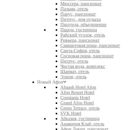
Мюссера, пансионат
Пальма, отель
Парус, пансионат
Питиус, дом отдыха
Пицунда, объединение
Пшада, гостиница
Райский уголок, отель
Ривьера, пансионат
Самшитовая роща, пансионат
Санта-София, отель
Сосновая роща, пансионат
Цитрус, отель
Чистая вода, комплекс
Шармат, отель
Элион, отель
Новый Афон
Abaash Hotel Afon
Afon Resort Hotel
Constanta Hotel
Grand Afon Hotel
Green Terrace, отель
SVK Hotel
Абхазия, гостиница
Анакопия Клаб, отель
Афон Дакир, пансионат