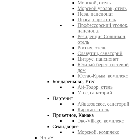
Морской, отель
Морской уголок, отель
Нева, пансионат
Прага, парк-отель
Профессорский уголок,
пансионат
Резиденция Совиньон,
отель
Россия, отель
Славутич, санаторий
Цитрус, пансионат
Южный берег, гостевой
дом
Юстас-Крым, комплекс
Бондаренково, Утес
Ай-Тодор, отель
Утес, санаторий
Партенит
Айвазовское, санаторий
Карасан, отель
Приветное, Канака
Эко-Village, комплекс
Семидворье
Морской, комплекс
Ялта