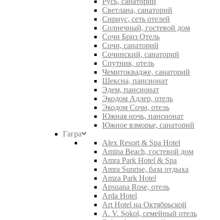
Русь, санаторий
Светлана, санаторий
Сириус, сеть отелей
Солнечный, гостевой дом
Сочи Бриз Отель
Сочи, санаторий
Сочинский, санаторий
Спутник, отель
Чемитоквадже, санаторий
Шексна, пансионат
Эдем, пансионат
Экодом Адлер, отель
Экодом Сочи, отель
Южная ночь, пансионат
Южное взморье, санаторий
Гагра
Alex Resort & Spa Hotel
Amina Beach, гостевой дом
Amra Park Hotel & Spa
Amra Sunrise, база отдыха
Amza Park Hotel
Apsuana Rose, отель
Arda Hotel
Art Hotel на Октябрьской
A. V. Sokol, семейный отель