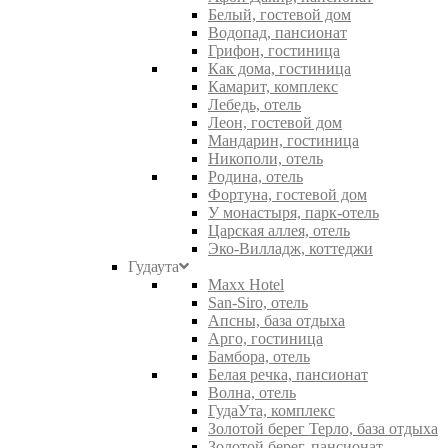
Белый, гостевой дом
Водопад, пансионат
Грифон, гостиница
Как дома, гостиница
Камарит, комплекс
Лебедь, отель
Леон, гостевой дом
Мандарин, гостиница
Никополи, отель
Родина, отель
Фортуна, гостевой дом
У монастыря, парк-отель
Царская аллея, отель
Эко-Вилладж, коттеджи
Гудаута
Maxx Hotel
San-Siro, отель
Апсны, база отдыха
Арго, гостиница
Бамбора, отель
Белая речка, пансионат
Волна, отель
ГудаУта, комплекс
Золотой берег Терло, база отдыха
Золотой берег, пансионат