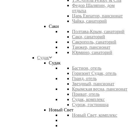
ТЭС-отель Резорт & Спа
Федор Шаляпин, дом
отдыха
Царь Евпатор, пансионат
Чайка, санаторий
Саки
Полтава-Крым, санаторий
Саки, санаторий
Сакрополь, санаторий
Танжер, пансионат
Юрмино, санаторий
Судак
Судак
Бастион, отель
Горизонт Судак, отель
Гранд, отель
Звездный, пансионат
Крымская весна, пансионат
Приват, отель
Судак, комплекс
Сурож, гостиница
Новый Свет
Новый Свет, комплекс