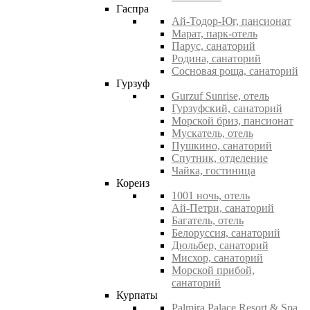
Гаспра
Ай-Тодор-Юг, пансионат
Марат, парк-отель
Парус, санаторий
Родина, санаторий
Сосновая роща, санаторий
Гурзуф
Gurzuf Sunrise, отель
Гурзуфский, санаторий
Морской бриз, пансионат
Мускатель, отель
Пушкино, санаторий
Спутник, отделение
Чайка, гостиница
Кореиз
1001 ночь, отель
Ай-Петри, санаторий
Багатель, отель
Белоруссия, санаторий
Дюльбер, санаторий
Мисхор, санаторий
Морской прибой,
санаторий
Курпаты
Palmira Palace Resort & Spa