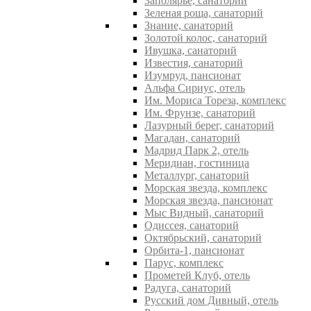
Заполярье, санаторий
Зеленая роща, санаторий
Знание, санаторий
Золотой колос, санаторий
Ивушка, санаторий
Известия, санаторий
Изумруд, пансионат
Альфа Сириус, отель
Им. Мориса Тореза, комплекс
Им. Фрунзе, санаторий
Лазурный берег, санаторий
Магадан, санаторий
Мадрид Парк 2, отель
Меридиан, гостиница
Металлург, санаторий
Морская звезда, комплекс
Морская звезда, пансионат
Мыс Видный, санаторий
Одиссея, санаторий
Октябрьский, санаторий
Орбита-1, пансионат
Парус, комплекс
Прометей Клуб, отель
Радуга, санаторий
Русский дом Дивный, отель