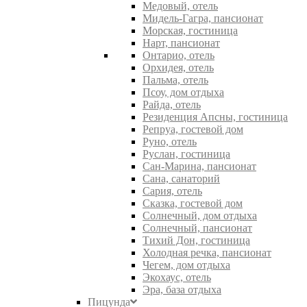
Медовый, отель
Мидель-Гагра, пансионат
Морская, гостиница
Нарт, пансионат
Онтарио, отель
Орхидея, отель
Пальма, отель
Псоу, дом отдыха
Райда, отель
Резиденция Апсны, гостиница
Репруа, гостевой дом
Руно, отель
Руслан, гостиница
Сан-Марина, пансионат
Сана, санаторий
Сария, отель
Сказка, гостевой дом
Солнечный, дом отдыха
Солнечный, пансионат
Тихий Дон, гостиница
Холодная речка, пансионат
Чегем, дом отдыха
Экохаус, отель
Эра, база отдыха
Пицунда