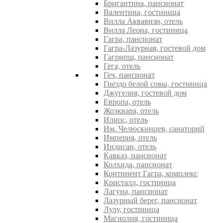
Бригантина, пансионат
Валентина, гостиница
Вилла Аквавизи, отель
Вилла Леона, гостиница
Гагра, пансионат
Гагра-Лазурная, гостевой дом
Гагрипш, пансионат
Гега, отель
Геч, пансионат
Гнездо белой совы, гостиница
Джугелия, гостевой дом
Европа, отель
Жоэквара, отель
Илиос, отель
Им. Челюскинцев, санаторий
Империя, отель
Индисан, отель
Кавказ, пансионат
Колхида, пансионат
Континент Гагра, комплекс
Кристалл, гостиница
Лагуна, пансионат
Лазурный берег, пансионат
Лулу, гостиница
Магнолия, гостиница