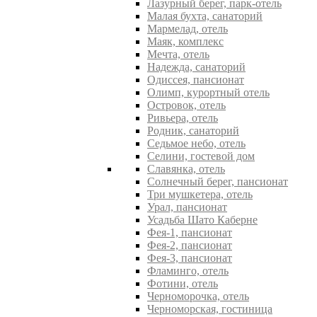
Лазурный берег, парк-отель
Малая бухта, санаторий
Мармелад, отель
Маяк, комплекс
Мечта, отель
Надежда, санаторий
Одиссея, пансионат
Олимп, курортный отель
Островок, отель
Ривьера, отель
Родник, санаторий
Седьмое небо, отель
Селини, гостевой дом
Славянка, отель
Солнечный берег, пансионат
Три мушкетера, отель
Урал, пансионат
Усадьба Шато Каберне
Фея-1, пансионат
Фея-2, пансионат
Фея-3, пансионат
Фламинго, отель
Фотини, отель
Черноморочка, отель
Черноморская, гостиница