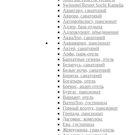
Swissotel Resort Sochi Kamelia
Авангард, санаторий
Аврора, санаторий
Автомобилист, пансионат
Адлер, база отдыха
Адлеркурорт, объединение
АкваЛоо, санаторий
Аквамарин, пансионат
Актер, санаторий
Арфа, парк-отель
Бархатные сезоны, отель
Беларусь, санаторий
Белые ночи, санаторий
Бирюза, санаторий
Богатырь, отель
Бревис, апарт-отель
Бургас, пансионат
Вариант, отель
ВатерЛоо, гостиница
Горный воздух, пансионат
Гренада, пансионат
Дагомыс, комплекс
Ева, гостиница
Жемчужина, гранд-отель