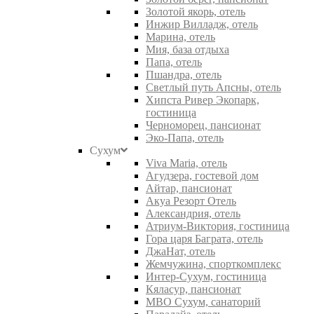
Золотой якорь, отель
Инжир Вилладж, отель
Марина, отель
Мия, база отдыха
Папа, отель
Пшандра, отель
Светлый путь Апсны, отель
Хипста Ривер Экопарк,
гостиница
Черноморец, пансионат
Эко-Папа, отель
Сухум
Viva Maria, отель
Агудзера, гостевой дом
Айтар, пансионат
Акуа Резорт Отель
Александрия, отель
Атриум-Виктория, гостиница
Гора царя Баграта, отель
ДжаНат, отель
Жемчужина, спорткомплекс
Интер-Сухум, гостиница
Кяласур, пансионат
МВО Сухум, санаторий