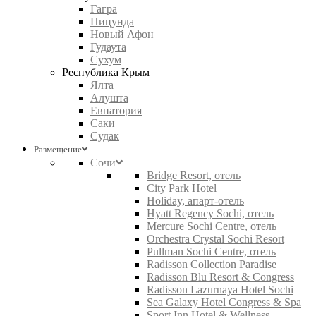
Гагра
Пицунда
Новый Афон
Гудаута
Сухум
Республика Крым
Ялта
Алушта
Евпатория
Саки
Судак
Размещение
Сочи
Bridge Resort, отель
City Park Hotel
Holiday, апарт-отель
Hyatt Regency Sochi, отель
Mercure Sochi Centre, отель
Orchestra Crystal Sochi Resort
Pullman Sochi Centre, отель
Radisson Collection Paradise
Radisson Blu Resort & Congress
Radisson Lazurnaya Hotel Sochi
Sea Galaxy Hotel Congress & Spa
Sport Inn Hotel & Wellness