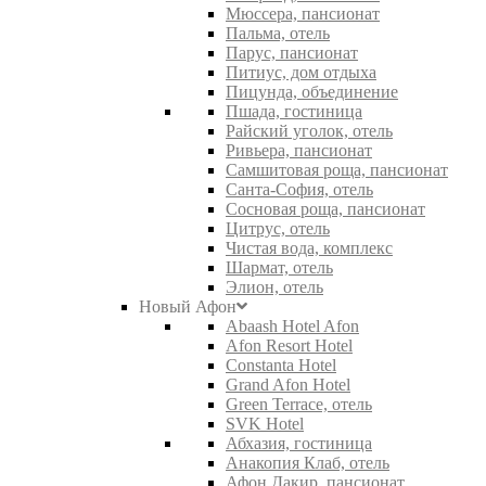
Мюссера, пансионат
Пальма, отель
Парус, пансионат
Питиус, дом отдыха
Пицунда, объединение
Пшада, гостиница
Райский уголок, отель
Ривьера, пансионат
Самшитовая роща, пансионат
Санта-София, отель
Сосновая роща, пансионат
Цитрус, отель
Чистая вода, комплекс
Шармат, отель
Элион, отель
Новый Афон
Abaash Hotel Afon
Afon Resort Hotel
Constanta Hotel
Grand Afon Hotel
Green Terrace, отель
SVK Hotel
Абхазия, гостиница
Анакопия Клаб, отель
Афон Дакир, пансионат