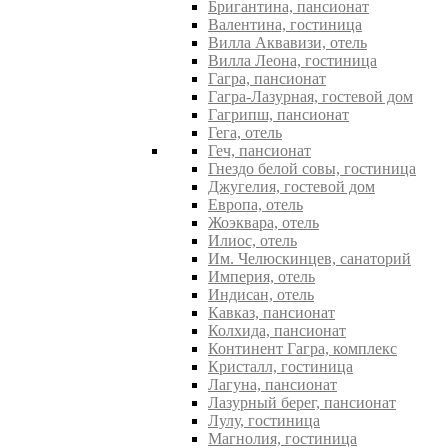
Бригантина, пансионат
Валентина, гостиница
Вилла Аквавизи, отель
Вилла Леона, гостиница
Гагра, пансионат
Гагра-Лазурная, гостевой дом
Гагрипш, пансионат
Гега, отель
Геч, пансионат
Гнездо белой совы, гостиница
Джугелия, гостевой дом
Европа, отель
Жоэквара, отель
Илиос, отель
Им. Челюскинцев, санаторий
Империя, отель
Индисан, отель
Кавказ, пансионат
Колхида, пансионат
Континент Гагра, комплекс
Кристалл, гостиница
Лагуна, пансионат
Лазурный берег, пансионат
Лулу, гостиница
Магнолия, гостиница