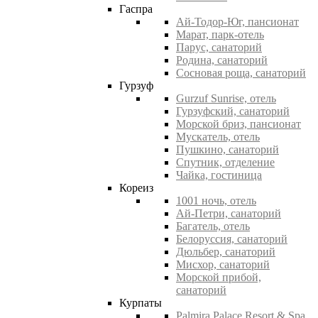
Гаспра
Ай-Тодор-Юг, пансионат
Марат, парк-отель
Парус, санаторий
Родина, санаторий
Сосновая роща, санаторий
Гурзуф
Gurzuf Sunrise, отель
Гурзуфский, санаторий
Морской бриз, пансионат
Мускатель, отель
Пушкино, санаторий
Спутник, отделение
Чайка, гостиница
Кореиз
1001 ночь, отель
Ай-Петри, санаторий
Багатель, отель
Белоруссия, санаторий
Дюльбер, санаторий
Мисхор, санаторий
Морской прибой,
санаторий
Курпаты
Palmira Palace Resort & Spa