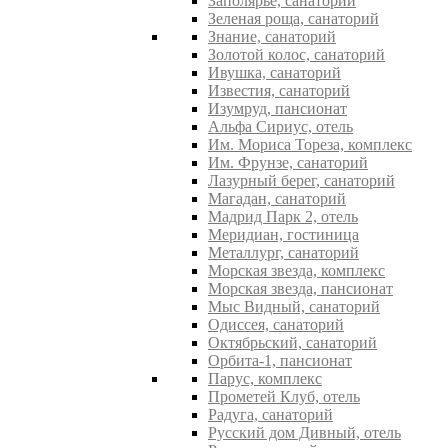
Заполярье, санаторий
Зеленая роща, санаторий
Знание, санаторий
Золотой колос, санаторий
Ивушка, санаторий
Известия, санаторий
Изумруд, пансионат
Альфа Сириус, отель
Им. Мориса Тореза, комплекс
Им. Фрунзе, санаторий
Лазурный берег, санаторий
Магадан, санаторий
Мадрид Парк 2, отель
Меридиан, гостиница
Металлург, санаторий
Морская звезда, комплекс
Морская звезда, пансионат
Мыс Видный, санаторий
Одиссея, санаторий
Октябрьский, санаторий
Орбита-1, пансионат
Парус, комплекс
Прометей Клуб, отель
Радуга, санаторий
Русский дом Дивный, отель