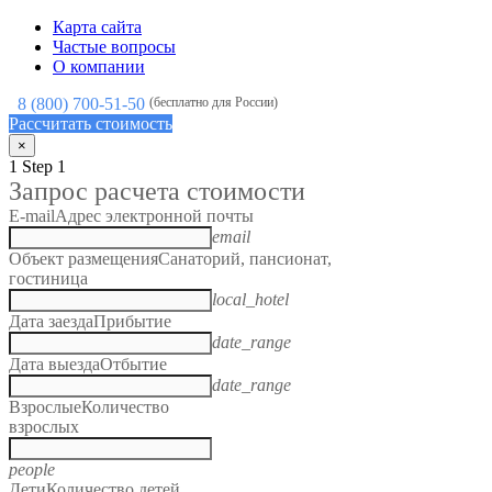
Карта сайта
Частые вопросы
О компании
8 (800) 700-51-50
(бесплатно для России)
Рассчитать стоимость
×
1
Step 1
Запрос расчета стоимости
E-mail
Адрес электронной почты
email
Объект размещения
Санаторий, пансионат,
гостиница
local_hotel
Дата заезда
Прибытие
date_range
Дата выезда
Отбытие
date_range
Взрослые
Количество
взрослых
people
Дети
Количество детей