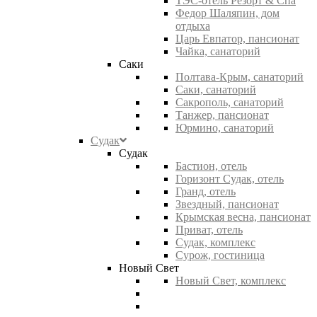
ТЭС-отель Резорт & Спа
Федор Шаляпин, дом
отдыха
Царь Евпатор, пансионат
Чайка, санаторий
Саки
Полтава-Крым, санаторий
Саки, санаторий
Сакрополь, санаторий
Танжер, пансионат
Юрмино, санаторий
Судак
Судак
Бастион, отель
Горизонт Судак, отель
Гранд, отель
Звездный, пансионат
Крымская весна, пансионат
Приват, отель
Судак, комплекс
Сурож, гостиница
Новый Свет
Новый Свет, комплекс