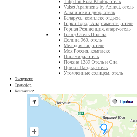
Tulip Inn Rosa Khutor, отель
Valset Apartments by Azimut, отель
Альпийский двор, отель
Беларусь, комплекс отдыха
Горки Город Апартаменты, отель
Горная Резиденция, апарт-отель
Гранд Отель Поляна
Долина 960, отель
Мелодия гор, отель
Моя Россия, комплекс
Пирамида, отель
Поляна 1389 Отель и Спа
Приют Панды, отель
Утомленные солнцем, отель
Экскурсии
Трансфер
Контакты