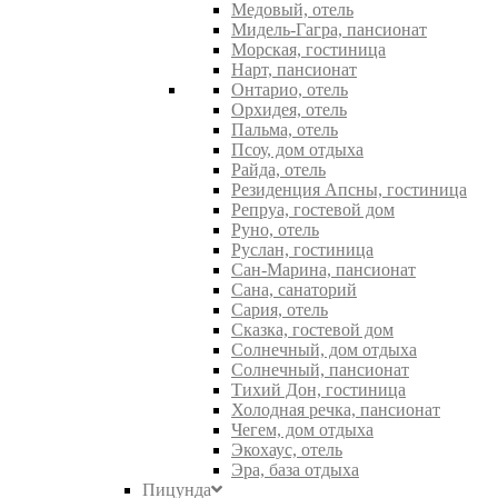
Медовый, отель
Мидель-Гагра, пансионат
Морская, гостиница
Нарт, пансионат
Онтарио, отель
Орхидея, отель
Пальма, отель
Псоу, дом отдыха
Райда, отель
Резиденция Апсны, гостиница
Репруа, гостевой дом
Руно, отель
Руслан, гостиница
Сан-Марина, пансионат
Сана, санаторий
Сария, отель
Сказка, гостевой дом
Солнечный, дом отдыха
Солнечный, пансионат
Тихий Дон, гостиница
Холодная речка, пансионат
Чегем, дом отдыха
Экохаус, отель
Эра, база отдыха
Пицунда