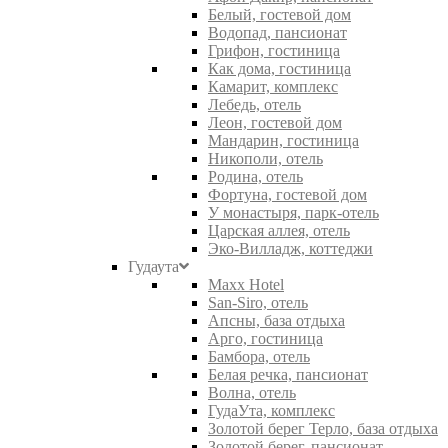
Белый, гостевой дом
Водопад, пансионат
Грифон, гостиница
Как дома, гостиница
Камарит, комплекс
Лебедь, отель
Леон, гостевой дом
Мандарин, гостиница
Никополи, отель
Родина, отель
Фортуна, гостевой дом
У монастыря, парк-отель
Царская аллея, отель
Эко-Вилладж, коттеджи
Гудаута
Maxx Hotel
San-Siro, отель
Апсны, база отдыха
Арго, гостиница
Бамбора, отель
Белая речка, пансионат
Волна, отель
ГудаУта, комплекс
Золотой берег Терло, база отдыха
Золотой берег, пансионат