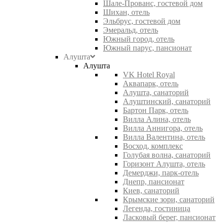
Шале-Прованс, гостевой дом
Шихан, отель
Эльбрус, гостевой дом
Эмеральд, отель
Южный город, отель
Южный парус, пансионат
Алушта
Алушта
VK Hotel Royal
Аквапарк, отель
Алушта, санаторий
Алуштинский, санаторий
Бартон Парк, отель
Вилла Алина, отель
Вилла Аннигора, отель
Вилла Валентина, отель
Восход, комплекс
Голубая волна, санаторий
Горизонт Алушта, отель
Демерджи, парк-отель
Днепр, пансионат
Киев, санаторий
Крымские зори, санаторий
Легенда, гостиница
Ласковый берег, пансионат