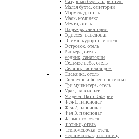
Лазурный берег, парк-отель
Малая бухта, санаторий
Мармелад, отель
Маяк, комплекс
Мечта, отель
Надежда, санаторий
Одиссея, пансионат
Олимп, курортный отель
Островок, отель
Ривьера, отель
Родник, санаторий
Седьмое небо, отель
Селини, гостевой дом
Славянка, отель
Солнечный берег, пансионат
Три мушкетера, отель
Урал, пансионат
Усадьба Шато Каберне
Фея-1, пансионат
Фея-2, пансионат
Фея-3, пансионат
Фламинго, отель
Фотини, отель
Черноморочка, отель
Черноморская, гостиница