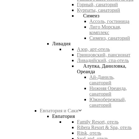
Горный, санаторий
Курпаты, санаторий
Симеиз
Ассоль, гостиница
Лиго Морская,
комплекс
Симеиз, санаторий
Ливадия
Азор, арт-отель
Гринцовский, пансионат
Ливадийский, спа-отель
Алупка, Даниловка,
Ореанда
Ай-Даниль,
санаторий
Нижняя Ореанда,
санаторий
Южнобережный,
санаторий
Евпатория и Саки
Евпатория
Family Resort, отель
Ribera Resort & Spa, отель
Ritsk, отель
SeaLand, отель