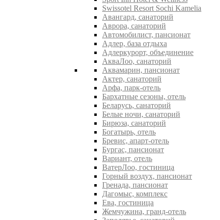
Swissotel Resort Sochi Kamelia
Авангард, санаторий
Аврора, санаторий
Автомобилист, пансионат
Адлер, база отдыха
Адлеркурорт, объединение
АкваЛоо, санаторий
Аквамарин, пансионат
Актер, санаторий
Арфа, парк-отель
Бархатные сезоны, отель
Беларусь, санаторий
Белые ночи, санаторий
Бирюза, санаторий
Богатырь, отель
Бревис, апарт-отель
Бургас, пансионат
Вариант, отель
ВатерЛоо, гостиница
Горный воздух, пансионат
Гренада, пансионат
Дагомыс, комплекс
Ева, гостиница
Жемчужина, гранд-отель