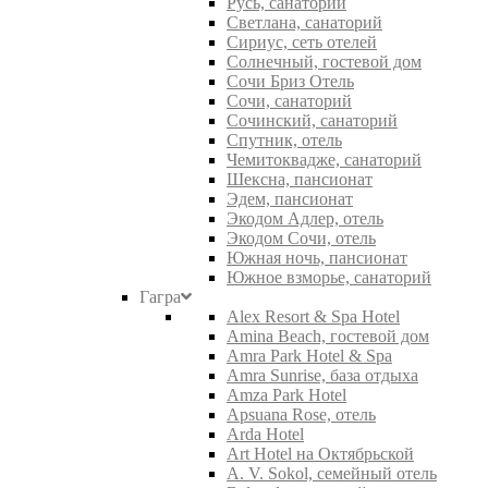
Русь, санаторий
Светлана, санаторий
Сириус, сеть отелей
Солнечный, гостевой дом
Сочи Бриз Отель
Сочи, санаторий
Сочинский, санаторий
Спутник, отель
Чемитоквадже, санаторий
Шексна, пансионат
Эдем, пансионат
Экодом Адлер, отель
Экодом Сочи, отель
Южная ночь, пансионат
Южное взморье, санаторий
Гагра
Alex Resort & Spa Hotel
Amina Beach, гостевой дом
Amra Park Hotel & Spa
Amra Sunrise, база отдыха
Amza Park Hotel
Apsuana Rose, отель
Arda Hotel
Art Hotel на Октябрьской
A. V. Sokol, семейный отель