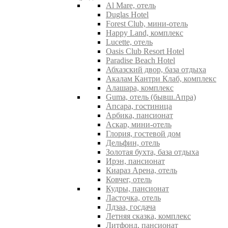
Al Mare, отель
Duglas Hotel
Forest Club, мини-отель
Happy Land, комплекс
Lucette, отель
Oasis Club Resort Hotel
Paradise Beach Hotel
Абхазский двор, база отдыха
Акалам Кантри Клаб, комплекс
Алашара, комплекс
Guma, отель (бывш.Апра)
Апсара, гостиница
Арбика, пансионат
Аскар, мини-отель
Глория, гостевой дом
Дельфин, отель
Золотая бухта, база отдыха
Ирэн, пансионат
Киараз Арена, отель
Ковчег, отель
Кудры, пансионат
Ласточка, отель
Лдзаа, госдача
Летняя сказка, комплекс
Литфонд, пансионат