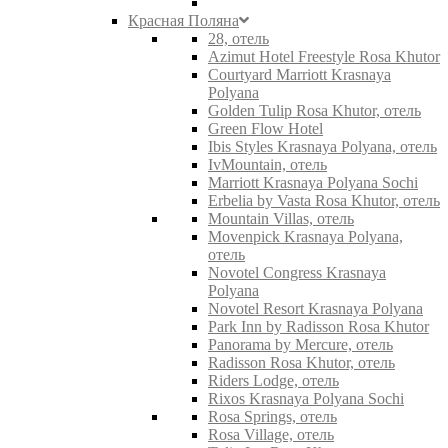
Красная Поляна
28, отель
Azimut Hotel Freestyle Rosa Khutor
Courtyard Marriott Krasnaya
Polyana
Golden Tulip Rosa Khutor, отель
Green Flow Hotel
Ibis Styles Krasnaya Polyana, отель
IvMountain, отель
Marriott Krasnaya Polyana Sochi
Erbelia by Vasta Rosa Khutor, отель
Mountain Villas, отель
Movenpick Krasnaya Polyana,
отель
Novotel Congress Krasnaya
Polyana
Novotel Resort Krasnaya Polyana
Park Inn by Radisson Rosa Khutor
Panorama by Mercure, отель
Radisson Rosa Khutor, отель
Riders Lodge, отель
Rixos Krasnaya Polyana Sochi
Rosa Springs, отель
Rosa Village, отель