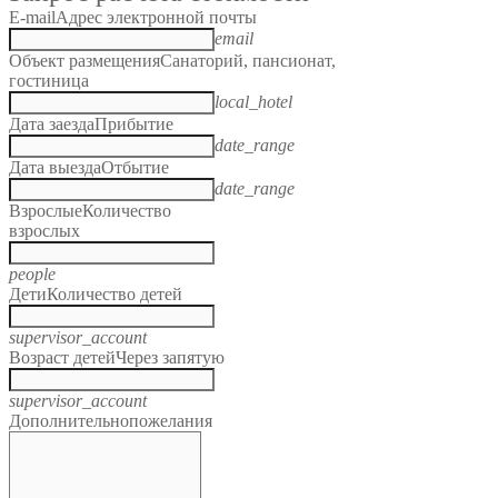
E-mail
Адрес электронной почты
email
Объект размещения
Санаторий, пансионат,
гостиница
local_hotel
Дата заезда
Прибытие
date_range
Дата выезда
Отбытие
date_range
Взрослые
Количество
взрослых
people
Дети
Количество детей
supervisor_account
Возраст детей
Через запятую
supervisor_account
Дополнительно
пожелания