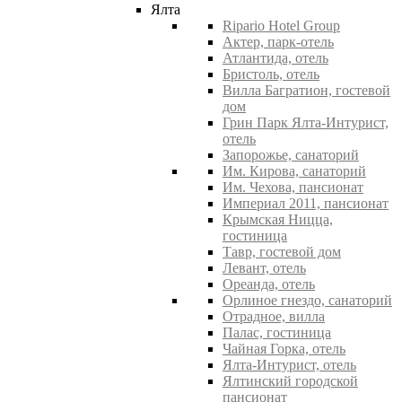
Ялта
Ripario Hotel Group
Актер, парк-отель
Атлантида, отель
Бристоль, отель
Вилла Багратион, гостевой
дом
Грин Парк Ялта-Интурист,
отель
Запорожье, санаторий
Им. Кирова, санаторий
Им. Чехова, пансионат
Империал 2011, пансионат
Крымская Ницца,
гостиница
Тавр, гостевой дом
Левант, отель
Ореанда, отель
Орлиное гнездо, санаторий
Отрадное, вилла
Палас, гостиница
Чайная Горка, отель
Ялта-Интурист, отель
Ялтинский городской
пансионат