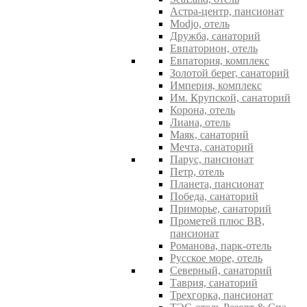
Астра-центр, пансионат
Modjo, отель
Дружба, санаторий
Евпаторион, отель
Евпатория, комплекс
Золотой берег, санаторий
Империя, комплекс
Им. Крупской, санаторий
Корона, отель
Лиана, отель
Маяк, санаторий
Мечта, санаторий
Парус, пансионат
Петр, отель
Планета, пансионат
Победа, санаторий
Приморье, санаторий
Прометей плюс ВВ,
пансионат
Романова, парк-отель
Русское море, отель
Северный, санаторий
Таврия, санаторий
Трехгорка, пансионат