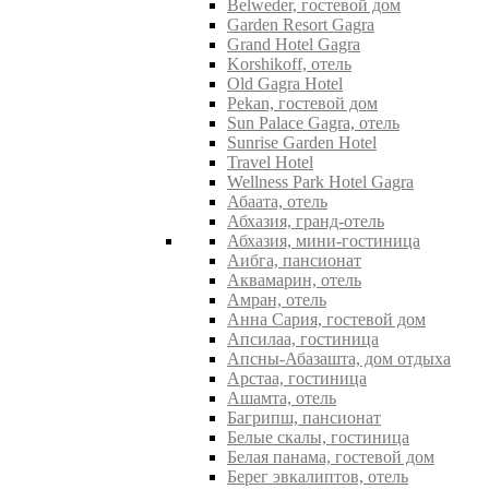
Belweder, гостевой дом
Garden Resort Gagra
Grand Hotel Gagra
Korshikoff, отель
Old Gagra Hotel
Pekan, гостевой дом
Sun Palace Gagra, отель
Sunrise Garden Hotel
Travel Hotel
Wellness Park Hotel Gagra
Абаата, отель
Абхазия, гранд-отель
Абхазия, мини-гостиница
Аибга, пансионат
Аквамарин, отель
Амран, отель
Анна Сария, гостевой дом
Апсилаа, гостиница
Апсны-Абазашта, дом отдыха
Арстаа, гостиница
Ашамта, отель
Багрипш, пансионат
Белые скалы, гостиница
Белая панама, гостевой дом
Берег эвкалиптов, отель