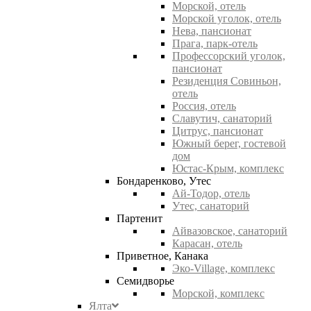
Морской, отель
Морской уголок, отель
Нева, пансионат
Прага, парк-отель
Профессорский уголок,
пансионат
Резиденция Совиньон,
отель
Россия, отель
Славутич, санаторий
Цитрус, пансионат
Южный берег, гостевой
дом
Юстас-Крым, комплекс
Бондаренково, Утес
Ай-Тодор, отель
Утес, санаторий
Партенит
Айвазовское, санаторий
Карасан, отель
Приветное, Канака
Эко-Village, комплекс
Семидворье
Морской, комплекс
Ялта