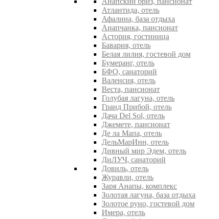
Анапский бриз, пансионат
Атлантида, отель
Афалина, база отдыха
Анапчанка, пансионат
Астория, гостиница
Бавария, отель
Белая лилия, гостевой дом
Бумеранг, отель
БФО, санаторий
Валенсия, отель
Веста, пансионат
Голубая лагуна, отель
Гранд Прибой, отель
Дача Del Sol, отель
Джемете, пансионат
Де ла Мапа, отель
ДельМарИнн, отель
Дивный мир Эдем, отель
ДиЛУЧ, санаторий
Довиль, отель
Журавли, отель
Заря Анапы, комплекс
Золотая лагуна, база отдыха
Золотое руно, гостевой дом
Имера, отель