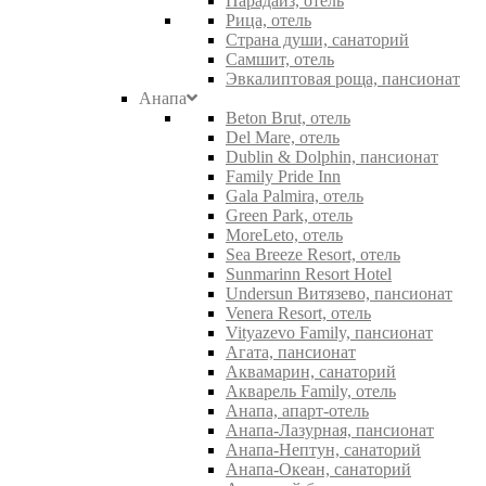
Парадайз, отель
Рица, отель
Страна души, санаторий
Самшит, отель
Эвкалиптовая роща, пансионат
Анапа
Beton Brut, отель
Del Mare, отель
Dublin & Dolphin, пансионат
Family Pride Inn
Gala Palmira, отель
Green Park, отель
MoreLeto, отель
Sea Breeze Resort, отель
Sunmarinn Resort Hotel
Undersun Витязево, пансионат
Venera Resort, отель
Vityazevo Family, пансионат
Агата, пансионат
Аквамарин, санаторий
Акварель Family, отель
Анапа, апарт-отель
Анапа-Лазурная, пансионат
Анапа-Нептун, санаторий
Анапа-Океан, санаторий