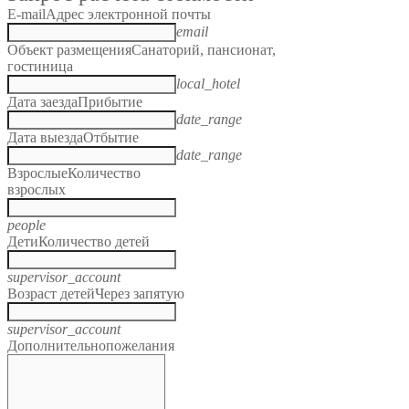
E-mail
Адрес электронной почты
email
Объект размещения
Санаторий, пансионат,
гостиница
local_hotel
Дата заезда
Прибытие
date_range
Дата выезда
Отбытие
date_range
Взрослые
Количество
взрослых
people
Дети
Количество детей
supervisor_account
Возраст детей
Через запятую
supervisor_account
Дополнительно
пожелания