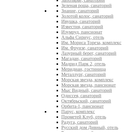
Заполярье, санаторий
Зеленая роща, санаторий
Знание, санаторий
Золотой колос, санаторий
Ивушка, санаторий
Известия, санаторий
Изумруд, пансионат
Альфа Сириус, отель
Им. Мориса Тореза, комплекс
Им. Фрунзе, санаторий
Лазурный берег, санаторий
Магадан, санаторий
Мадрид Парк 2, отель
Меридиан, гостиница
Металлург, санаторий
Морская звезда, комплекс
Морская звезда, пансионат
Мыс Видный, санаторий
Одиссея, санаторий
Октябрьский, санаторий
Орбита-1, пансионат
Парус, комплекс
Прометей Клуб, отель
Радуга, санаторий
Русский дом Дивный, отель