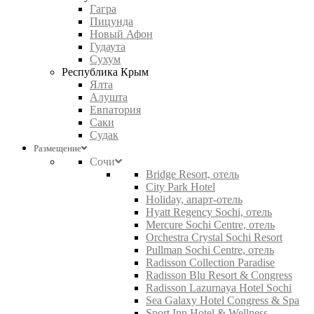
Гагра
Пицунда
Новый Афон
Гудаута
Сухум
Республика Крым
Ялта
Алушта
Евпатория
Саки
Судак
Размещение
Сочи
Bridge Resort, отель
City Park Hotel
Holiday, апарт-отель
Hyatt Regency Sochi, отель
Mercure Sochi Centre, отель
Orchestra Crystal Sochi Resort
Pullman Sochi Centre, отель
Radisson Collection Paradise
Radisson Blu Resort & Congress
Radisson Lazurnaya Hotel Sochi
Sea Galaxy Hotel Congress & Spa
Sport Inn Hotel & Wellness