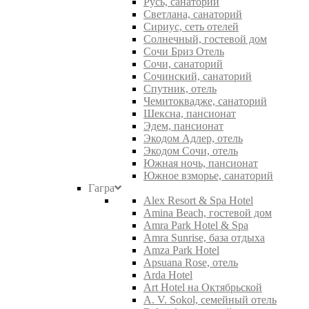
Русь, санаторий
Светлана, санаторий
Сириус, сеть отелей
Солнечный, гостевой дом
Сочи Бриз Отель
Сочи, санаторий
Сочинский, санаторий
Спутник, отель
Чемитоквадже, санаторий
Шексна, пансионат
Эдем, пансионат
Экодом Адлер, отель
Экодом Сочи, отель
Южная ночь, пансионат
Южное взморье, санаторий
Гагра
Alex Resort & Spa Hotel
Amina Beach, гостевой дом
Amra Park Hotel & Spa
Amra Sunrise, база отдыха
Amza Park Hotel
Apsuana Rose, отель
Arda Hotel
Art Hotel на Октябрьской
A. V. Sokol, семейный отель