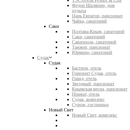
ТЭС-отель Резорт & Спа
Федор Шаляпин, дом
отдыха
Царь Евпатор, пансионат
Чайка, санаторий
Саки
Полтава-Крым, санаторий
Саки, санаторий
Сакрополь, санаторий
Танжер, пансионат
Юрмино, санаторий
Судак
Судак
Бастион, отель
Горизонт Судак, отель
Гранд, отель
Звездный, пансионат
Крымская весна, пансионат
Приват, отель
Судак, комплекс
Сурож, гостиница
Новый Свет
Новый Свет, комплекс