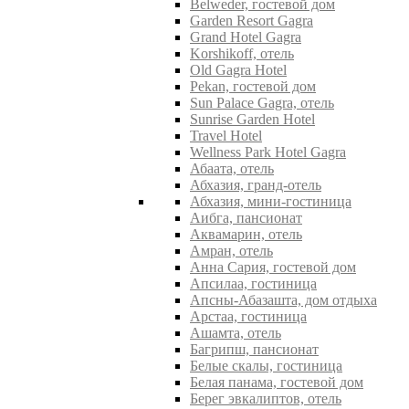
Belweder, гостевой дом
Garden Resort Gagra
Grand Hotel Gagra
Korshikoff, отель
Old Gagra Hotel
Pekan, гостевой дом
Sun Palace Gagra, отель
Sunrise Garden Hotel
Travel Hotel
Wellness Park Hotel Gagra
Абаата, отель
Абхазия, гранд-отель
Абхазия, мини-гостиница
Аибга, пансионат
Аквамарин, отель
Амран, отель
Анна Сария, гостевой дом
Апсилаа, гостиница
Апсны-Абазашта, дом отдыха
Арстаа, гостиница
Ашамта, отель
Багрипш, пансионат
Белые скалы, гостиница
Белая панама, гостевой дом
Берег эвкалиптов, отель