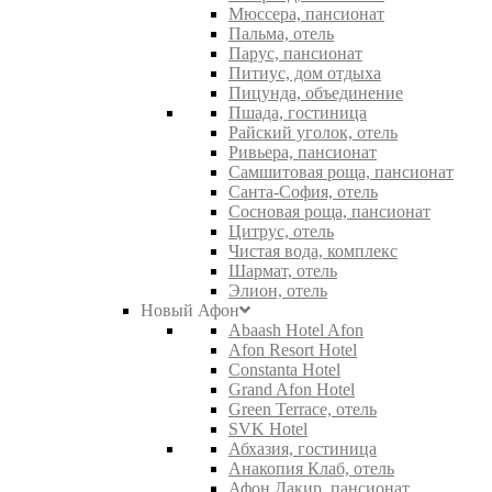
Мюссера, пансионат
Пальма, отель
Парус, пансионат
Питиус, дом отдыха
Пицунда, объединение
Пшада, гостиница
Райский уголок, отель
Ривьера, пансионат
Самшитовая роща, пансионат
Санта-София, отель
Сосновая роща, пансионат
Цитрус, отель
Чистая вода, комплекс
Шармат, отель
Элион, отель
Новый Афон
Abaash Hotel Afon
Afon Resort Hotel
Constanta Hotel
Grand Afon Hotel
Green Terrace, отель
SVK Hotel
Абхазия, гостиница
Анакопия Клаб, отель
Афон Дакир, пансионат