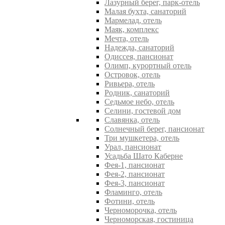
Лазурный берег, парк-отель
Малая бухта, санаторий
Мармелад, отель
Маяк, комплекс
Мечта, отель
Надежда, санаторий
Одиссея, пансионат
Олимп, курортный отель
Островок, отель
Ривьера, отель
Родник, санаторий
Седьмое небо, отель
Селини, гостевой дом
Славянка, отель
Солнечный берег, пансионат
Три мушкетера, отель
Урал, пансионат
Усадьба Шато Каберне
Фея-1, пансионат
Фея-2, пансионат
Фея-3, пансионат
Фламинго, отель
Фотини, отель
Черноморочка, отель
Черноморская, гостиница