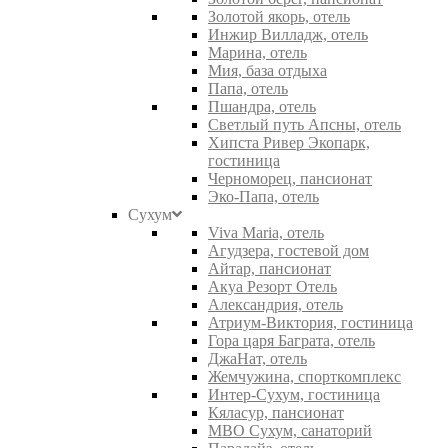
Золотой якорь, отель
Инжир Вилладж, отель
Марина, отель
Мия, база отдыха
Папа, отель
Пшандра, отель
Светлый путь Апсны, отель
Хипста Ривер Экопарк,
гостиница
Черноморец, пансионат
Эко-Папа, отель
Сухум
Viva Maria, отель
Агудзера, гостевой дом
Айтар, пансионат
Акуа Резорт Отель
Александрия, отель
Атриум-Виктория, гостиница
Гора царя Баграта, отель
ДжаНат, отель
Жемчужина, спорткомплекс
Интер-Сухум, гостиница
Кяласур, пансионат
МВО Сухум, санаторий