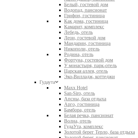
Белый, гостевой дом
Водопад, пансионат
Грифон, гостиница
Как дома, гостиница
Камарит, комплекс
Лебедь, отель
Леон, гостевой дом
Мандарин, гостиница
Никополи, отель
Родина, отель
Фортуна, гостевой дом
У монастыря, парк-отель
Царская аллея, отель
Эко-Вилладж, коттеджи
Гудаута
Maxx Hotel
San-Siro, отель
Апсны, база отдыха
Арго, гостиница
Бамбора, отель
Белая речка, пансионат
Волна, отель
ГудаУта, комплекс
Золотой берег Терло, база отдыха
Золотой берег, пансионат