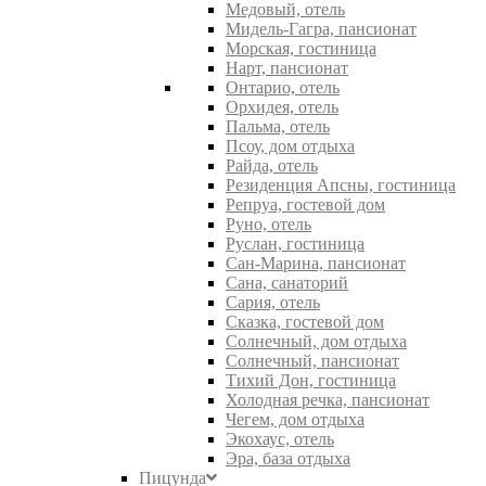
Медовый, отель
Мидель-Гагра, пансионат
Морская, гостиница
Нарт, пансионат
Онтарио, отель
Орхидея, отель
Пальма, отель
Псоу, дом отдыха
Райда, отель
Резиденция Апсны, гостиница
Репруа, гостевой дом
Руно, отель
Руслан, гостиница
Сан-Марина, пансионат
Сана, санаторий
Сария, отель
Сказка, гостевой дом
Солнечный, дом отдыха
Солнечный, пансионат
Тихий Дон, гостиница
Холодная речка, пансионат
Чегем, дом отдыха
Экохаус, отель
Эра, база отдыха
Пицунда