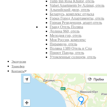
Tulip Inn Rosa Khutor, отель
Valset Apartments by Azimut, отель
Альпийский двор, отель
Беларусь, комплекс отдыха
Горки Город Апартаменты, отель
Горная Резиденция, апарт-отель
Гранд Отель Поляна
Долина 960, отель
Мелодия гор, отель
Моя Россия, комплекс
Пирамида, отель
Поляна 1389 Отель и Спа
Приют Панды, отель
Утомленные солнцем, отель
Экскурсии
Трансфер
Контакты