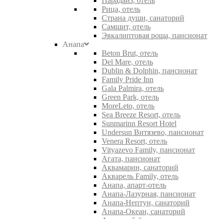
Парадайз, отель
Рица, отель
Страна души, санаторий
Самшит, отель
Эвкалиптовая роща, пансионат
Анапа
Beton Brut, отель
Del Mare, отель
Dublin & Dolphin, пансионат
Family Pride Inn
Gala Palmira, отель
Green Park, отель
MoreLeto, отель
Sea Breeze Resort, отель
Sunmarinn Resort Hotel
Undersun Витязево, пансионат
Venera Resort, отель
Vityazevo Family, пансионат
Агата, пансионат
Аквамарин, санаторий
Акварель Family, отель
Анапа, апарт-отель
Анапа-Лазурная, пансионат
Анапа-Нептун, санаторий
Анапа-Океан, санаторий