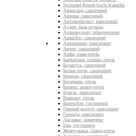
Swissotel Resort Sochi Kamelia
Авангард, санаторий
Аврора, санаторий
Автомобилист, пансионат
Адлер, база отдыха
Адлеркурорт, объединение
АкваЛоо, санаторий
Аквамарин, пансионат
Актер, санаторий
Арфа, парк-отель
Бархатные сезоны, отель
Беларусь, санаторий
Белые ночи, санаторий
Бирюза, санаторий
Богатырь, отель
Бревис, апарт-отель
Бургас, пансионат
Вариант, отель
ВатерЛоо, гостиница
Горный воздух, пансионат
Гренада, пансионат
Дагомыс, комплекс
Ева, гостиница
Жемчужина, гранд-отель