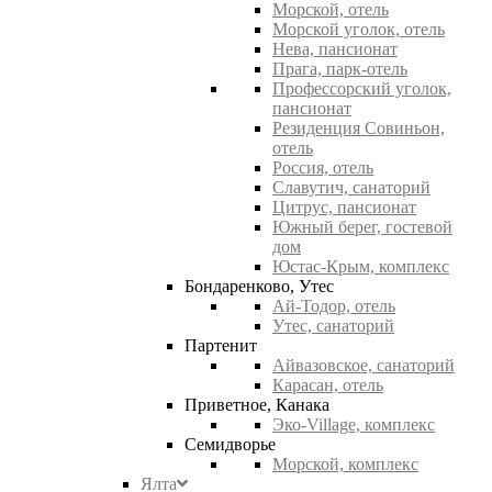
Морской, отель
Морской уголок, отель
Нева, пансионат
Прага, парк-отель
Профессорский уголок,
пансионат
Резиденция Совиньон,
отель
Россия, отель
Славутич, санаторий
Цитрус, пансионат
Южный берег, гостевой
дом
Юстас-Крым, комплекс
Бондаренково, Утес
Ай-Тодор, отель
Утес, санаторий
Партенит
Айвазовское, санаторий
Карасан, отель
Приветное, Канака
Эко-Village, комплекс
Семидворье
Морской, комплекс
Ялта