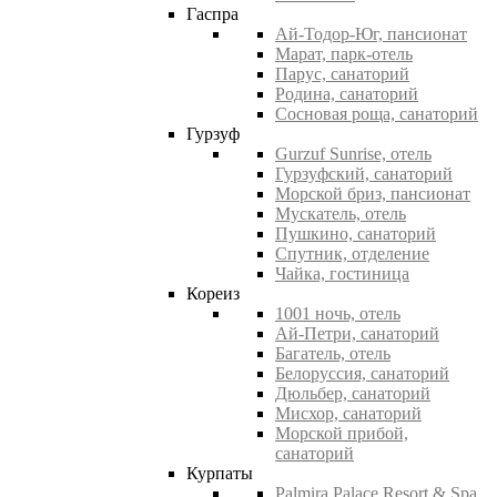
Гаспра
Ай-Тодор-Юг, пансионат
Марат, парк-отель
Парус, санаторий
Родина, санаторий
Сосновая роща, санаторий
Гурзуф
Gurzuf Sunrise, отель
Гурзуфский, санаторий
Морской бриз, пансионат
Мускатель, отель
Пушкино, санаторий
Спутник, отделение
Чайка, гостиница
Кореиз
1001 ночь, отель
Ай-Петри, санаторий
Багатель, отель
Белоруссия, санаторий
Дюльбер, санаторий
Мисхор, санаторий
Морской прибой,
санаторий
Курпаты
Palmira Palace Resort & Spa