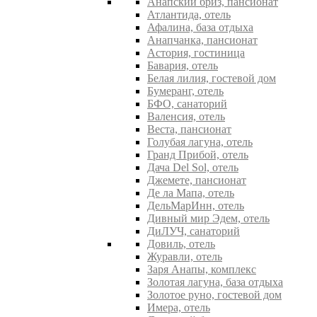
Анапский бриз, пансионат
Атлантида, отель
Афалина, база отдыха
Анапчанка, пансионат
Астория, гостиница
Бавария, отель
Белая лилия, гостевой дом
Бумеранг, отель
БФО, санаторий
Валенсия, отель
Веста, пансионат
Голубая лагуна, отель
Гранд Прибой, отель
Дача Del Sol, отель
Джемете, пансионат
Де ла Мапа, отель
ДельМарИнн, отель
Дивный мир Эдем, отель
ДиЛУЧ, санаторий
Довиль, отель
Журавли, отель
Заря Анапы, комплекс
Золотая лагуна, база отдыха
Золотое руно, гостевой дом
Имера, отель