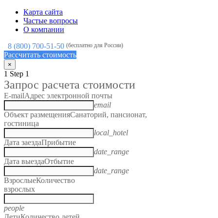
Карта сайта
Частые вопросы
О компании
8 (800) 700-51-50
(бесплатно для России)
Рассчитать стоимость
×
1
Step 1
Запрос расчета стоимости
E-mail
Адрес электронной почты
email
Объект размещения
Санаторий, пансионат,
гостиница
local_hotel
Дата заезда
Прибытие
date_range
Дата выезда
Отбытие
date_range
Взрослые
Количество
взрослых
people
Дети
Количество детей