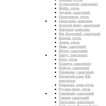
Астра-центр, пансионат
Modjo, отель
Дружба, санаторий
Евпаторион, отель
Евпатория, комплекс
Золотой берег, санаторий
Империя, комплекс
Им. Крупской, санаторий
Корона, отель
Лиана, отель
Маяк, санаторий
Мечта, санаторий
Парус, пансионат
Петр, отель
Планета, пансионат
Победа, санаторий
Приморье, санаторий
Прометей плюс ВВ,
пансионат
Романова, парк-отель
Русское море, отель
Северный, санаторий
Таврия, санаторий
Трехгорка, пансионат