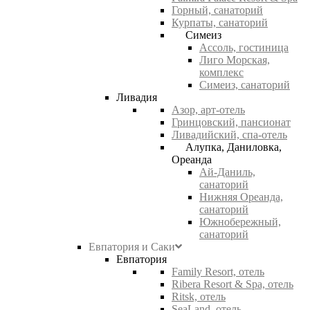
Горный, санаторий
Курпаты, санаторий
Симеиз
Ассоль, гостиница
Лиго Морская,
комплекс
Симеиз, санаторий
Ливадия
Азор, арт-отель
Гринцовский, пансионат
Ливадийский, спа-отель
Алупка, Даниловка,
Ореанда
Ай-Даниль,
санаторий
Нижняя Ореанда,
санаторий
Южнобережный,
санаторий
Евпатория и Саки
Евпатория
Family Resort, отель
Ribera Resort & Spa, отель
Ritsk, отель
SeaLand, отель