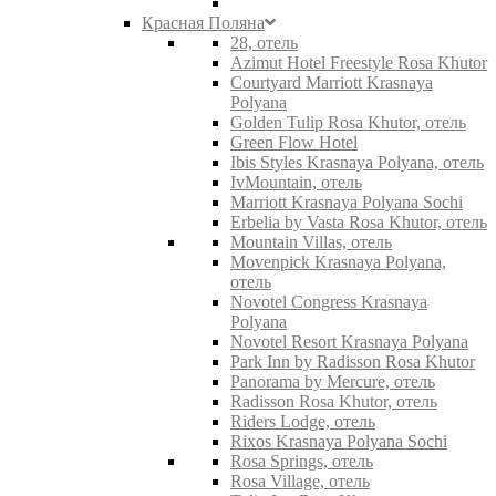
Красная Поляна
28, отель
Azimut Hotel Freestyle Rosa Khutor
Courtyard Marriott Krasnaya
Polyana
Golden Tulip Rosa Khutor, отель
Green Flow Hotel
Ibis Styles Krasnaya Polyana, отель
IvMountain, отель
Marriott Krasnaya Polyana Sochi
Erbelia by Vasta Rosa Khutor, отель
Mountain Villas, отель
Movenpick Krasnaya Polyana,
отель
Novotel Congress Krasnaya
Polyana
Novotel Resort Krasnaya Polyana
Park Inn by Radisson Rosa Khutor
Panorama by Mercure, отель
Radisson Rosa Khutor, отель
Riders Lodge, отель
Rixos Krasnaya Polyana Sochi
Rosa Springs, отель
Rosa Village, отель