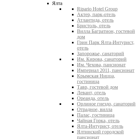
Ялта
Ripario Hotel Group
Актер, парк-отель
Атлантида, отель
Бристоль, отель
Вилла Багратион, гостевой
дом
Грин Парк Ялта-Интурист,
отель
Запорожье, санаторий
Им. Кирова, санаторий
Им. Чехова, пансионат
Империал 2011, пансионат
Крымская Ницца,
гостиница
Тавр, гостевой дом
Левант, отель
Ореанда, отель
Орлиное гнездо, санаторий
Отрадное, вилла
Палас, гостиница
Чайная Горка, отель
Ялта-Интурист, отель
Ялтинский городской
пансионат