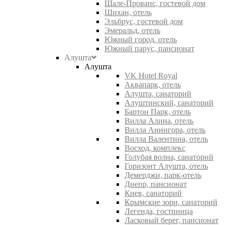
Шале-Прованс, гостевой дом
Шихан, отель
Эльбрус, гостевой дом
Эмеральд, отель
Южный город, отель
Южный парус, пансионат
Алушта
Алушта
VK Hotel Royal
Аквапарк, отель
Алушта, санаторий
Алуштинский, санаторий
Бартон Парк, отель
Вилла Алина, отель
Вилла Аннигора, отель
Вилла Валентина, отель
Восход, комплекс
Голубая волна, санаторий
Горизонт Алушта, отель
Демерджи, парк-отель
Днепр, пансионат
Киев, санаторий
Крымские зори, санаторий
Легенда, гостиница
Ласковый берег, пансионат