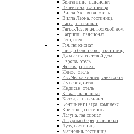
Бригантина, пансионат
Валентина, гостиница
Вилла Аквавизи, отель
Вилла Леона, гостиница
Гагра, пансионат
Гагра-Лазурная, гостевой дом
Гагрипш, пансионат
Гега, отель
Геч, пансионат
Гнездо белой совы, гостиница
Джугелия, гостевой дом
Европа, отель
Жоэквара, отель
Илиос, отель
Им. Челюскинцев, санаторий
Империя, отель
Индисан, отель
Кавказ, пансионат
Колхида, пансионат
Континент Гагра, комплекс
Кристалл, гостиница
Лагуна, пансионат
Лазурный берег, пансионат
Лулу, гостиница
Магнолия, гостиница