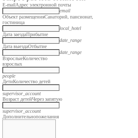
E-mail
Адрес электронной почты
email
Объект размещения
Санаторий, пансионат,
гостиница
local_hotel
Дата заезда
Прибытие
date_range
Дата выезда
Отбытие
date_range
Взрослые
Количество
взрослых
people
Дети
Количество детей
supervisor_account
Возраст детей
Через запятую
supervisor_account
Дополнительно
пожелания