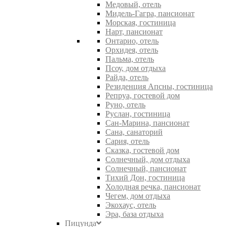
Медовый, отель
Мидель-Гагра, пансионат
Морская, гостиница
Нарт, пансионат
Онтарио, отель
Орхидея, отель
Пальма, отель
Псоу, дом отдыха
Райда, отель
Резиденция Апсны, гостиница
Репруа, гостевой дом
Руно, отель
Руслан, гостиница
Сан-Марина, пансионат
Сана, санаторий
Сария, отель
Сказка, гостевой дом
Солнечный, дом отдыха
Солнечный, пансионат
Тихий Дон, гостиница
Холодная речка, пансионат
Чегем, дом отдыха
Экохаус, отель
Эра, база отдыха
Пицунда