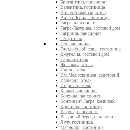
Бригантина, пансионат
Валентина, гостиница
Вилла Аквавизи, отель
Вилла Леона, гостиница
Гагра, пансионат
Гагра-Лазурная, гостевой дом
Гагрипш, пансионат
Гега, отель
Геч, пансионат
Гнездо белой совы, гостиница
Джугелия, гостевой дом
Европа, отель
Жоэквара, отель
Илиос, отель
Им. Челюскинцев, санаторий
Империя, отель
Индисан, отель
Кавказ, пансионат
Колхида, пансионат
Континент Гагра, комплекс
Кристалл, гостиница
Лагуна, пансионат
Лазурный берег, пансионат
Лулу, гостиница
Магнолия, гостиница