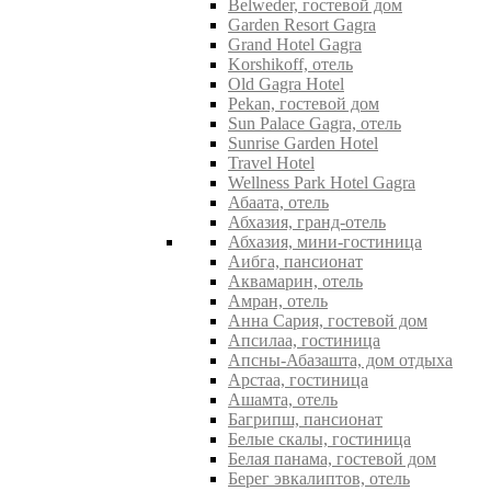
Belweder, гостевой дом
Garden Resort Gagra
Grand Hotel Gagra
Korshikoff, отель
Old Gagra Hotel
Pekan, гостевой дом
Sun Palace Gagra, отель
Sunrise Garden Hotel
Travel Hotel
Wellness Park Hotel Gagra
Абаата, отель
Абхазия, гранд-отель
Абхазия, мини-гостиница
Аибга, пансионат
Аквамарин, отель
Амран, отель
Анна Сария, гостевой дом
Апсилаа, гостиница
Апсны-Абазашта, дом отдыха
Арстаа, гостиница
Ашамта, отель
Багрипш, пансионат
Белые скалы, гостиница
Белая панама, гостевой дом
Берег эвкалиптов, отель