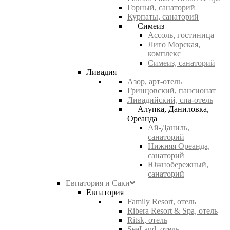
Горный, санаторий
Курпаты, санаторий
Симеиз
Ассоль, гостиница
Лиго Морская,
комплекс
Симеиз, санаторий
Ливадия
Азор, арт-отель
Гринцовский, пансионат
Ливадийский, спа-отель
Алупка, Даниловка,
Ореанда
Ай-Даниль,
санаторий
Нижняя Ореанда,
санаторий
Южнобережный,
санаторий
Евпатория и Саки
Евпатория
Family Resort, отель
Ribera Resort & Spa, отель
Ritsk, отель
SeaLand, отель