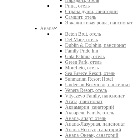
Парадайз, отель
Рица, отель
Страна души, санаторий
Самшит, отель
Эвкалиптовая роща, пансионат
Анапа
Beton Brut, отель
Del Mare, отель
Dublin & Dolphin, пансионат
Family Pride Inn
Gala Palmira, отель
Green Park, отель
MoreLeto, отель
Sea Breeze Resort, отель
Sunmarinn Resort Hotel
Undersun Витязево, пансионат
Venera Resort, отель
Vityazevo Family, пансионат
Агата, пансионат
Аквамарин, санаторий
Акварель Family, отель
Анапа, апарт-отель
Анапа-Лазурная, пансионат
Анапа-Нептун, санаторий
Анапа-Океан, санаторий