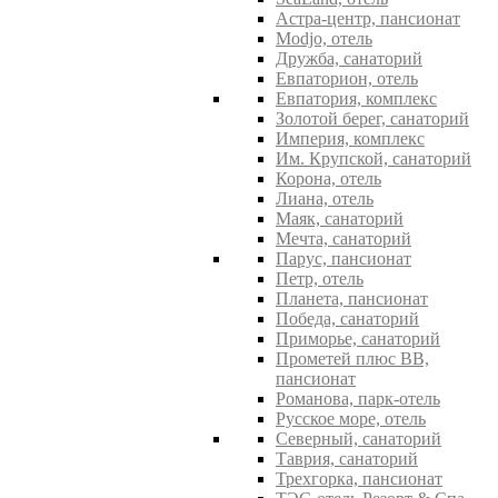
Астра-центр, пансионат
Modjo, отель
Дружба, санаторий
Евпаторион, отель
Евпатория, комплекс
Золотой берег, санаторий
Империя, комплекс
Им. Крупской, санаторий
Корона, отель
Лиана, отель
Маяк, санаторий
Мечта, санаторий
Парус, пансионат
Петр, отель
Планета, пансионат
Победа, санаторий
Приморье, санаторий
Прометей плюс ВВ,
пансионат
Романова, парк-отель
Русское море, отель
Северный, санаторий
Таврия, санаторий
Трехгорка, пансионат