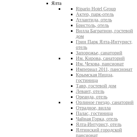
Ялта
Ripario Hotel Group
Актер, парк-отель
Атлантида, отель
Бристоль, отель
Вилла Багратион, гостевой
дом
Грин Парк Ялта-Интурист,
отель
Запорожье, санаторий
Им. Кирова, санаторий
Им. Чехова, пансионат
Империал 2011, пансионат
Крымская Ницца,
гостиница
Тавр, гостевой дом
Левант, отель
Ореанда, отель
Орлиное гнездо, санаторий
Отрадное, вилла
Палас, гостиница
Чайная Горка, отель
Ялта-Интурист, отель
Ялтинский городской
пансионат