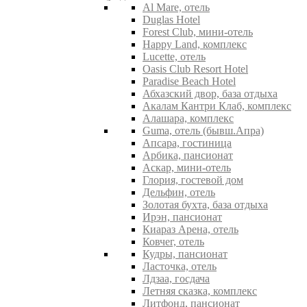
Al Mare, отель
Duglas Hotel
Forest Club, мини-отель
Happy Land, комплекс
Lucette, отель
Oasis Club Resort Hotel
Paradise Beach Hotel
Абхазский двор, база отдыха
Акалам Кантри Клаб, комплекс
Алашара, комплекс
Guma, отель (бывш.Апра)
Апсара, гостиница
Арбика, пансионат
Аскар, мини-отель
Глория, гостевой дом
Дельфин, отель
Золотая бухта, база отдыха
Ирэн, пансионат
Киараз Арена, отель
Ковчег, отель
Кудры, пансионат
Ласточка, отель
Лдзаа, госдача
Летняя сказка, комплекс
Литфонд, пансионат