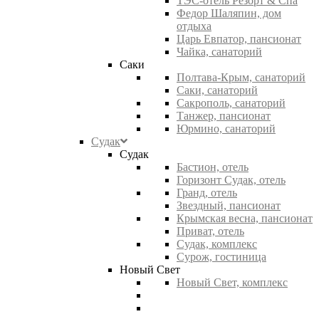
ТЭС-отель Резорт & Спа
Федор Шаляпин, дом
отдыха
Царь Евпатор, пансионат
Чайка, санаторий
Саки
Полтава-Крым, санаторий
Саки, санаторий
Сакрополь, санаторий
Танжер, пансионат
Юрмино, санаторий
Судак
Судак
Бастион, отель
Горизонт Судак, отель
Гранд, отель
Звездный, пансионат
Крымская весна, пансионат
Приват, отель
Судак, комплекс
Сурож, гостиница
Новый Свет
Новый Свет, комплекс