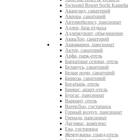
Swissotel Resort Sochi Kamelia
Авангард, санаторий
Аврора, санаторий
Автомобилист, пансионат
Адлер, база отдыха
Адлеркурорт, объединение
АкваЛоо, санаторий
Аквамарин, пансионат
Актер, санаторий
Арфа, парк-отель
Бархатные сезоны, отель
Беларусь, санаторий
Белые ночи, санаторий
Бирюза, санаторий
Богатырь, отель
Бревис, апарт-отель
Бургас, пансионат
Вариант, отель
ВатерЛоо, гостиница
Горный воздух, пансионат
Гренада, пансионат
Дагомыс, комплекс
Ева, гостиница
Жемчужина, гранд-отель