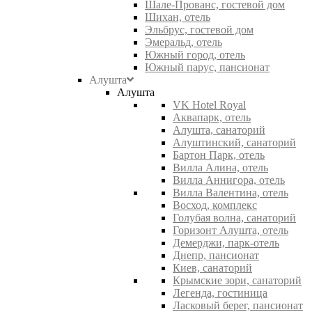
Шале-Прованс, гостевой дом
Шихан, отель
Эльбрус, гостевой дом
Эмеральд, отель
Южный город, отель
Южный парус, пансионат
Алушта
Алушта
VK Hotel Royal
Аквапарк, отель
Алушта, санаторий
Алуштинский, санаторий
Бартон Парк, отель
Вилла Алина, отель
Вилла Аннигора, отель
Вилла Валентина, отель
Восход, комплекс
Голубая волна, санаторий
Горизонт Алушта, отель
Демерджи, парк-отель
Днепр, пансионат
Киев, санаторий
Крымские зори, санаторий
Легенда, гостиница
Ласковый берег, пансионат