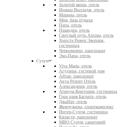
Золотой якорь, отель
Инжир Вилладж, отель
Марина, отель
Мия, база отдыха
Папа, отель
Пшандра, отель
Светлый путь Апсны, отель
Хипста Ривер Экопарк,
гостиница
Черноморец, пансионат
Эко-Папа, отель
Сухум
Viva Maria, отель
Агудзера, гостевой дом
Айтар, пансионат
Акуа Резорт Отель
Александрия, отель
Атриум-Виктория, гостиница
Гора царя Баграта, отель
ДжаНат, отель
Жемчужина, спорткомплекс
Интер-Сухум, гостиница
Кяласур, пансионат
МВО Сухум, санаторий