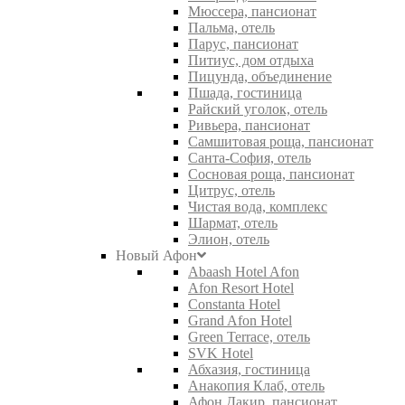
Мюссера, пансионат
Пальма, отель
Парус, пансионат
Питиус, дом отдыха
Пицунда, объединение
Пшада, гостиница
Райский уголок, отель
Ривьера, пансионат
Самшитовая роща, пансионат
Санта-София, отель
Сосновая роща, пансионат
Цитрус, отель
Чистая вода, комплекс
Шармат, отель
Элион, отель
Новый Афон
Abaash Hotel Afon
Afon Resort Hotel
Constanta Hotel
Grand Afon Hotel
Green Terrace, отель
SVK Hotel
Абхазия, гостиница
Анакопия Клаб, отель
Афон Дакир, пансионат