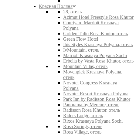
Красная Поляна
28, отель
Azimut Hotel Freestyle Rosa Khutor
Courtyard Marriott Krasnaya
Polyana
Golden Tulip Rosa Khutor, отель
Green Flow Hotel
Ibis Styles Krasnaya Polyana, отель
IvMountain, отель
Marriott Krasnaya Polyana Sochi
Erbelia by Vasta Rosa Khutor, отель
Mountain Villas, отель
Movenpick Krasnaya Polyana,
отель
Novotel Congress Krasnaya
Polyana
Novotel Resort Krasnaya Polyana
Park Inn by Radisson Rosa Khutor
Panorama by Mercure, отель
Radisson Rosa Khutor, отель
Riders Lodge, отель
Rixos Krasnaya Polyana Sochi
Rosa Springs, отель
Rosa Village, отель