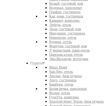
Белый, гостевой дом
Водопад, пансионат
Грифон, гостиница
Как дома, гостиница
Камарит, комплекс
Лебедь, отель
Леон, гостевой дом
Мандарин, гостиница
Никополи, отель
Родина, отель
Фортуна, гостевой дом
У монастыря, парк-отель
Царская аллея, отель
Эко-Вилладж, коттеджи
Гудаута
Maxx Hotel
San-Siro, отель
Апсны, база отдыха
Арго, гостиница
Бамбора, отель
Белая речка, пансионат
Волна, отель
ГудаУта, комплекс
Золотой берег Терло, база отдыха
Золотой берег, пансионат