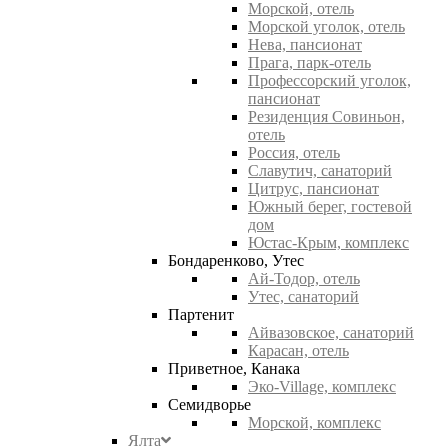
Морской, отель
Морской уголок, отель
Нева, пансионат
Прага, парк-отель
Профессорский уголок,
пансионат
Резиденция Совиньон,
отель
Россия, отель
Славутич, санаторий
Цитрус, пансионат
Южный берег, гостевой
дом
Юстас-Крым, комплекс
Бондаренково, Утес
Ай-Тодор, отель
Утес, санаторий
Партенит
Айвазовское, санаторий
Карасан, отель
Приветное, Канака
Эко-Village, комплекс
Семидворье
Морской, комплекс
Ялта