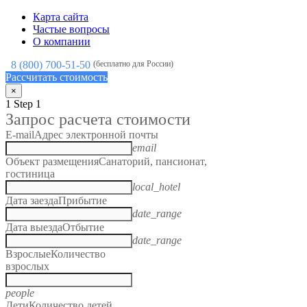
Карта сайта
Частые вопросы
О компании
8 (800) 700-51-50
(бесплатно для России)
Рассчитать стоимость
×
1
Step 1
Запрос расчета стоимости
E-mail
Адрес электронной почты
email
Объект размещения
Санаторий, пансионат,
гостиница
local_hotel
Дата заезда
Прибытие
date_range
Дата выезда
Отбытие
date_range
Взрослые
Количество
взрослых
people
Дети
Количество детей