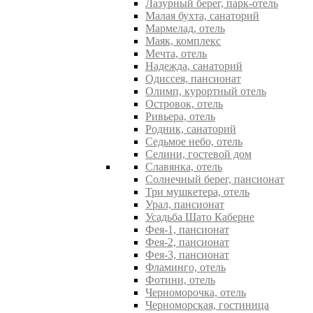
Лазурный берег, парк-отель
Малая бухта, санаторий
Мармелад, отель
Маяк, комплекс
Мечта, отель
Надежда, санаторий
Одиссея, пансионат
Олимп, курортный отель
Островок, отель
Ривьера, отель
Родник, санаторий
Седьмое небо, отель
Селини, гостевой дом
Славянка, отель
Солнечный берег, пансионат
Три мушкетера, отель
Урал, пансионат
Усадьба Шато Каберне
Фея-1, пансионат
Фея-2, пансионат
Фея-3, пансионат
Фламинго, отель
Фотини, отель
Черноморочка, отель
Черноморская, гостиница