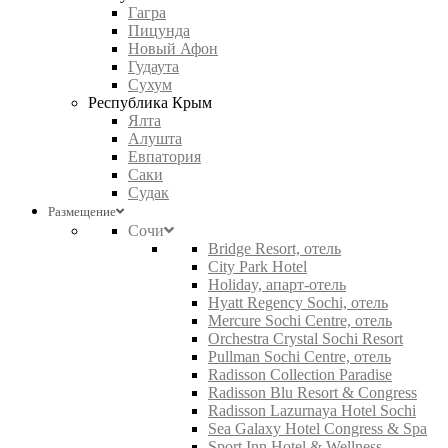
Гагра
Пицунда
Новый Афон
Гудаута
Сухум
Республика Крым
Ялта
Алушта
Евпатория
Саки
Судак
Размещение
Сочи
Bridge Resort, отель
City Park Hotel
Holiday, апарт-отель
Hyatt Regency Sochi, отель
Mercure Sochi Centre, отель
Orchestra Crystal Sochi Resort
Pullman Sochi Centre, отель
Radisson Collection Paradise
Radisson Blu Resort & Congress
Radisson Lazurnaya Hotel Sochi
Sea Galaxy Hotel Congress & Spa
Sport Inn Hotel & Wellness