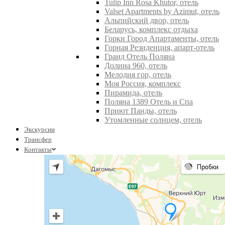
Tulip Inn Rosa Khutor, отель
Valset Apartments by Azimut, отель
Альпийский двор, отель
Беларусь, комплекс отдыха
Горки Город Апартаменты, отель
Горная Резиденция, апарт-отель
Гранд Отель Поляна
Долина 960, отель
Мелодия гор, отель
Моя Россия, комплекс
Пирамида, отель
Поляна 1389 Отель и Спа
Приют Панды, отель
Утомленные солнцем, отель
Экскурсии
Трансфер
Контакты