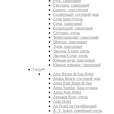
Русь, санаторий
Светлана, санаторий
Сириус, сеть отелей
Солнечный, гостевой дом
Сочи Бриз Отель
Сочи, санаторий
Сочинский, санаторий
Спутник, отель
Чемитоквадже, санаторий
Шексна, пансионат
Эдем, пансионат
Экодом Адлер, отель
Экодом Сочи, отель
Южная ночь, пансионат
Южное взморье, санаторий
Гагра
Alex Resort & Spa Hotel
Amina Beach, гостевой дом
Amra Park Hotel & Spa
Amra Sunrise, база отдыха
Amza Park Hotel
Apsuana Rose, отель
Arda Hotel
Art Hotel на Октябрьской
A. V. Sokol, семейный отель