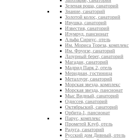
Заполярье, санаторий
Зеленая роща, санаторий
Знание, санаторий
Золотой колос, санаторий
Ивушка, санаторий
Известия, санаторий
Изумруд, пансионат
Альфа Сириус, отель
Им. Мориса Тореза, комплекс
Им. Фрунзе, санаторий
Лазурный берег, санаторий
Магадан, санаторий
Мадрид Парк 2, отель
Меридиан, гостиница
Металлург, санаторий
Морская звезда, комплекс
Морская звезда, пансионат
Мыс Видный, санаторий
Одиссея, санаторий
Октябрьский, санаторий
Орбита-1, пансионат
Парус, комплекс
Прометей Клуб, отель
Радуга, санаторий
Русский дом Дивный, отель