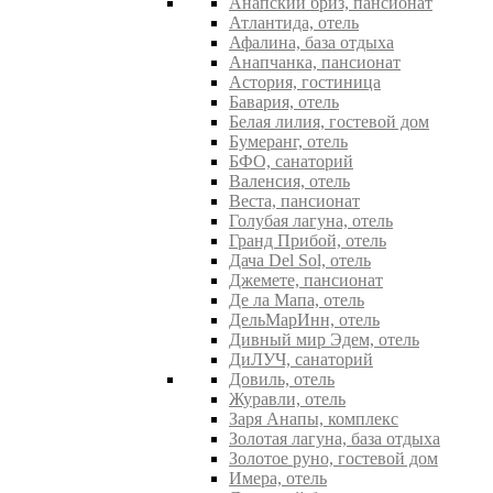
Анапский бриз, пансионат
Атлантида, отель
Афалина, база отдыха
Анапчанка, пансионат
Астория, гостиница
Бавария, отель
Белая лилия, гостевой дом
Бумеранг, отель
БФО, санаторий
Валенсия, отель
Веста, пансионат
Голубая лагуна, отель
Гранд Прибой, отель
Дача Del Sol, отель
Джемете, пансионат
Де ла Мапа, отель
ДельМарИнн, отель
Дивный мир Эдем, отель
ДиЛУЧ, санаторий
Довиль, отель
Журавли, отель
Заря Анапы, комплекс
Золотая лагуна, база отдыха
Золотое руно, гостевой дом
Имера, отель