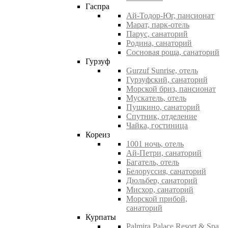
Гаспра
Ай-Тодор-Юг, пансионат
Марат, парк-отель
Парус, санаторий
Родина, санаторий
Сосновая роща, санаторий
Гурзуф
Gurzuf Sunrise, отель
Гурзуфский, санаторий
Морской бриз, пансионат
Мускатель, отель
Пушкино, санаторий
Спутник, отделение
Чайка, гостиница
Кореиз
1001 ночь, отель
Ай-Петри, санаторий
Багатель, отель
Белоруссия, санаторий
Дюльбер, санаторий
Мисхор, санаторий
Морской прибой,
санаторий
Курпаты
Palmira Palace Resort & Spa