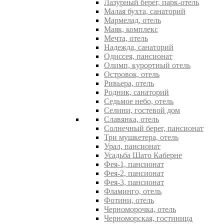
Лазурный берег, парк-отель
Малая бухта, санаторий
Мармелад, отель
Маяк, комплекс
Мечта, отель
Надежда, санаторий
Одиссея, пансионат
Олимп, курортный отель
Островок, отель
Ривьера, отель
Родник, санаторий
Седьмое небо, отель
Селини, гостевой дом
Славянка, отель
Солнечный берег, пансионат
Три мушкетера, отель
Урал, пансионат
Усадьба Шато Каберне
Фея-1, пансионат
Фея-2, пансионат
Фея-3, пансионат
Фламинго, отель
Фотини, отель
Черноморочка, отель
Черноморская, гостиница