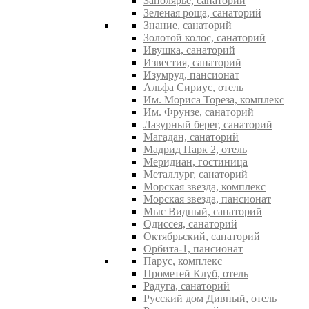
Заполярье, санаторий
Зеленая роща, санаторий
Знание, санаторий
Золотой колос, санаторий
Ивушка, санаторий
Известия, санаторий
Изумруд, пансионат
Альфа Сириус, отель
Им. Мориса Тореза, комплекс
Им. Фрунзе, санаторий
Лазурный берег, санаторий
Магадан, санаторий
Мадрид Парк 2, отель
Меридиан, гостиница
Металлург, санаторий
Морская звезда, комплекс
Морская звезда, пансионат
Мыс Видный, санаторий
Одиссея, санаторий
Октябрьский, санаторий
Орбита-1, пансионат
Парус, комплекс
Прометей Клуб, отель
Радуга, санаторий
Русский дом Дивный, отель