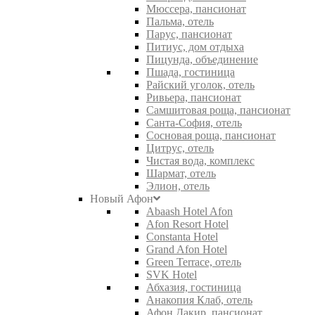
Мюссера, пансионат
Пальма, отель
Парус, пансионат
Питиус, дом отдыха
Пицунда, объединение
Пшада, гостиница
Райский уголок, отель
Ривьера, пансионат
Самшитовая роща, пансионат
Санта-София, отель
Сосновая роща, пансионат
Цитрус, отель
Чистая вода, комплекс
Шармат, отель
Элион, отель
Новый Афон
Abaash Hotel Afon
Afon Resort Hotel
Constanta Hotel
Grand Afon Hotel
Green Terrace, отель
SVK Hotel
Абхазия, гостиница
Анакопия Клаб, отель
Афон Дакир, пансионат