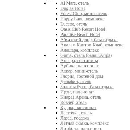
Al Mare, отель
Duglas Hotel
Forest Club, мини-отель
Happy Land, комплекс
Lucette, отель
Oasis Club Resort Hotel
Paradise Beach Hotel
Абхазский двор, база отдыха
Акалам Кантри Клаб, комплекс
Алашара, комплекс
Guma, отель (бывш.Апра)
Апсара, гостиница
Арбика, пансионат
Аскар, мини-отель
Глория, гостевой дом
Дельфин, отель
Золотая бухта, база отдыха
Ирэн, пансионат
Киараз Арена, отель
Ковчег, отель
Кудры, пансионат
Ласточка, отель
Лдзаа, госдача
Летняя сказка, комплекс
Литфонд, пансионат