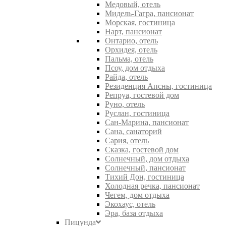
Медовый, отель
Мидель-Гагра, пансионат
Морская, гостиница
Нарт, пансионат
Онтарио, отель
Орхидея, отель
Пальма, отель
Псоу, дом отдыха
Райда, отель
Резиденция Апсны, гостиница
Репруа, гостевой дом
Руно, отель
Руслан, гостиница
Сан-Марина, пансионат
Сана, санаторий
Сария, отель
Сказка, гостевой дом
Солнечный, дом отдыха
Солнечный, пансионат
Тихий Дон, гостиница
Холодная речка, пансионат
Чегем, дом отдыха
Экохаус, отель
Эра, база отдыха
Пицунда