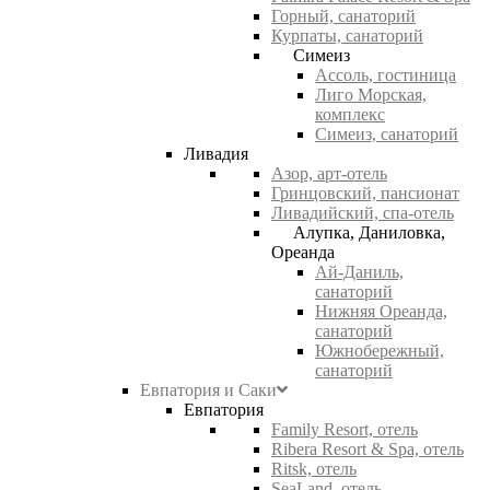
Горный, санаторий
Курпаты, санаторий
Симеиз
Ассоль, гостиница
Лиго Морская,
комплекс
Симеиз, санаторий
Ливадия
Азор, арт-отель
Гринцовский, пансионат
Ливадийский, спа-отель
Алупка, Даниловка,
Ореанда
Ай-Даниль,
санаторий
Нижняя Ореанда,
санаторий
Южнобережный,
санаторий
Евпатория и Саки
Евпатория
Family Resort, отель
Ribera Resort & Spa, отель
Ritsk, отель
SeaLand, отель