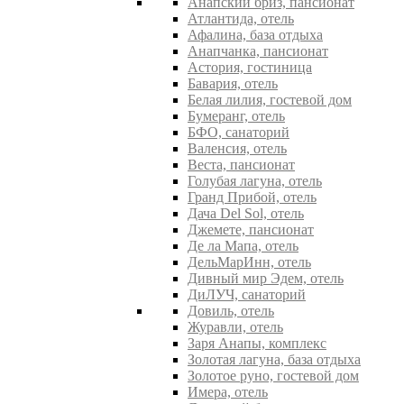
Анапский бриз, пансионат
Атлантида, отель
Афалина, база отдыха
Анапчанка, пансионат
Астория, гостиница
Бавария, отель
Белая лилия, гостевой дом
Бумеранг, отель
БФО, санаторий
Валенсия, отель
Веста, пансионат
Голубая лагуна, отель
Гранд Прибой, отель
Дача Del Sol, отель
Джемете, пансионат
Де ла Мапа, отель
ДельМарИнн, отель
Дивный мир Эдем, отель
ДиЛУЧ, санаторий
Довиль, отель
Журавли, отель
Заря Анапы, комплекс
Золотая лагуна, база отдыха
Золотое руно, гостевой дом
Имера, отель