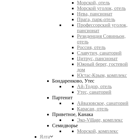
Морской, отель
Морской уголок, отель
Нева, пансионат
Прага, парк-отель
Профессорский уголок,
пансионат
Резиденция Совиньон,
отель
Россия, отель
Славутич, санаторий
Цитрус, пансионат
Южный берег, гостевой
дом
Юстас-Крым, комплекс
Бондаренково, Утес
Ай-Тодор, отель
Утес, санаторий
Партенит
Айвазовское, санаторий
Карасан, отель
Приветное, Канака
Эко-Village, комплекс
Семидворье
Морской, комплекс
Ялта