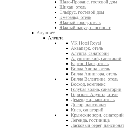
Шале-Прованс, гостевой дом
Шихан, отель
Эльбрус, гостевой дом
Эмеральд, отель
Южный город, отель
Южный парус, пансионат
Алушта
Алушта
VK Hotel Royal
Аквапарк, отель
Алушта, санаторий
Алуштинский, санаторий
Бартон Парк, отель
Вилла Алина, отель
Вилла Аннигора, отель
Вилла Валентина, отель
Восход, комплекс
Голубая волна, санаторий
Горизонт Алушта, отель
Демерджи, парк-отель
Днепр, пансионат
Киев, санаторий
Крымские зори, санаторий
Легенда, гостиница
Ласковый берег, пансионат