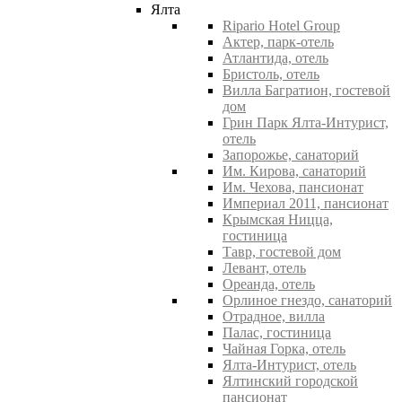
Ялта
Ripario Hotel Group
Актер, парк-отель
Атлантида, отель
Бристоль, отель
Вилла Багратион, гостевой
дом
Грин Парк Ялта-Интурист,
отель
Запорожье, санаторий
Им. Кирова, санаторий
Им. Чехова, пансионат
Империал 2011, пансионат
Крымская Ницца,
гостиница
Тавр, гостевой дом
Левант, отель
Ореанда, отель
Орлиное гнездо, санаторий
Отрадное, вилла
Палас, гостиница
Чайная Горка, отель
Ялта-Интурист, отель
Ялтинский городской
пансионат