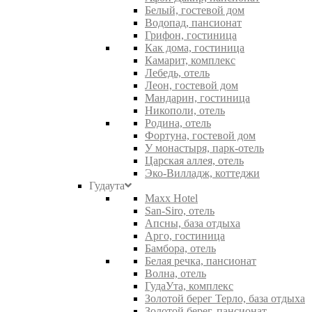
Белый, гостевой дом
Водопад, пансионат
Грифон, гостиница
Как дома, гостиница
Камарит, комплекс
Лебедь, отель
Леон, гостевой дом
Мандарин, гостиница
Никополи, отель
Родина, отель
Фортуна, гостевой дом
У монастыря, парк-отель
Царская аллея, отель
Эко-Вилладж, коттеджи
Гудаута
Maxx Hotel
San-Siro, отель
Апсны, база отдыха
Арго, гостиница
Бамбора, отель
Белая речка, пансионат
Волна, отель
ГудаУта, комплекс
Золотой берег Терло, база отдыха
Золотой берег, пансионат