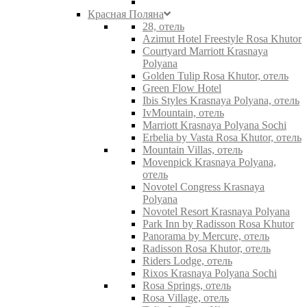
Красная Поляна
28, отель
Azimut Hotel Freestyle Rosa Khutor
Courtyard Marriott Krasnaya
Polyana
Golden Tulip Rosa Khutor, отель
Green Flow Hotel
Ibis Styles Krasnaya Polyana, отель
IvMountain, отель
Marriott Krasnaya Polyana Sochi
Erbelia by Vasta Rosa Khutor, отель
Mountain Villas, отель
Movenpick Krasnaya Polyana,
отель
Novotel Congress Krasnaya
Polyana
Novotel Resort Krasnaya Polyana
Park Inn by Radisson Rosa Khutor
Panorama by Mercure, отель
Radisson Rosa Khutor, отель
Riders Lodge, отель
Rixos Krasnaya Polyana Sochi
Rosa Springs, отель
Rosa Village, отель