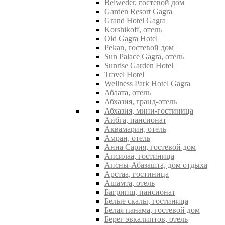
Belweder, гостевой дом
Garden Resort Gagra
Grand Hotel Gagra
Korshikoff, отель
Old Gagra Hotel
Pekan, гостевой дом
Sun Palace Gagra, отель
Sunrise Garden Hotel
Travel Hotel
Wellness Park Hotel Gagra
Абаата, отель
Абхазия, гранд-отель
Абхазия, мини-гостиница
Аибга, пансионат
Аквамарин, отель
Амран, отель
Анна Сария, гостевой дом
Апсилаа, гостиница
Апсны-Абазашта, дом отдыха
Арстаа, гостиница
Ашамта, отель
Багрипш, пансионат
Белые скалы, гостиница
Белая панама, гостевой дом
Берег эвкалиптов, отель