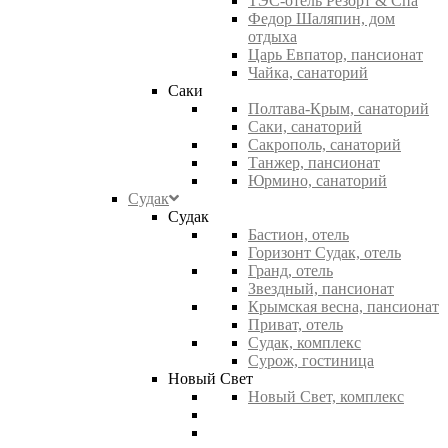
ТЭС-отель Резорт & Спа
Федор Шаляпин, дом
отдыха
Царь Евпатор, пансионат
Чайка, санаторий
Саки
Полтава-Крым, санаторий
Саки, санаторий
Сакрополь, санаторий
Танжер, пансионат
Юрмино, санаторий
Судак
Судак
Бастион, отель
Горизонт Судак, отель
Гранд, отель
Звездный, пансионат
Крымская весна, пансионат
Приват, отель
Судак, комплекс
Сурож, гостиница
Новый Свет
Новый Свет, комплекс