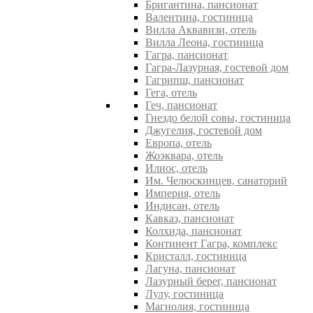
Бригантина, пансионат
Валентина, гостиница
Вилла Аквавизи, отель
Вилла Леона, гостиница
Гагра, пансионат
Гагра-Лазурная, гостевой дом
Гагрипш, пансионат
Гега, отель
Геч, пансионат
Гнездо белой совы, гостиница
Джугелия, гостевой дом
Европа, отель
Жоэквара, отель
Илиос, отель
Им. Челюскинцев, санаторий
Империя, отель
Индисан, отель
Кавказ, пансионат
Колхида, пансионат
Континент Гагра, комплекс
Кристалл, гостиница
Лагуна, пансионат
Лазурный берег, пансионат
Лулу, гостиница
Магнолия, гостиница