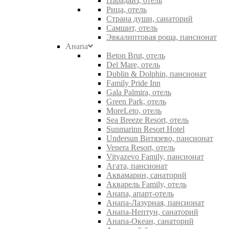
Парадайз, отель
Рица, отель
Страна души, санаторий
Самшит, отель
Эвкалиптовая роща, пансионат
Анапа
Beton Brut, отель
Del Mare, отель
Dublin & Dolphin, пансионат
Family Pride Inn
Gala Palmira, отель
Green Park, отель
MoreLeto, отель
Sea Breeze Resort, отель
Sunmarinn Resort Hotel
Undersun Витязево, пансионат
Venera Resort, отель
Vityazevo Family, пансионат
Агата, пансионат
Аквамарин, санаторий
Акварель Family, отель
Анапа, апарт-отель
Анапа-Лазурная, пансионат
Анапа-Нептун, санаторий
Анапа-Океан, санаторий