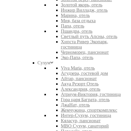
Золотой якорь, отель
Инжир Вилладж, отель
Марина, отель
Мия, база отдыха
Папа, отель
Пшандра, отель
Светлый путь Апсны, отель
Хипста Ривер Экопарк,
гостиница
Черноморец, пансионат
Эко-Папа, отель
Сухум
Viva Maria, отель
Агудзера, гостевой дом
Айтар, пансионат
Акуа Резорт Отель
Александрия, отель
Атриум-Виктория, гостиница
Гора царя Баграта, отель
ДжаНат, отель
Жемчужина, спорткомплекс
Интер-Сухум, гостиница
Кяласур, пансионат
МВО Сухум, санаторий