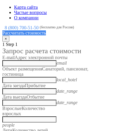
Карта сайта
Частые вопросы
О компании
8 (800) 700-51-50
(бесплатно для России)
Рассчитать стоимость
×
1
Step 1
Запрос расчета стоимости
E-mail
Адрес электронной почты
email
Объект размещения
Санаторий, пансионат,
гостиница
local_hotel
Дата заезда
Прибытие
date_range
Дата выезда
Отбытие
date_range
Взрослые
Количество
взрослых
people
Дети
Количество детей