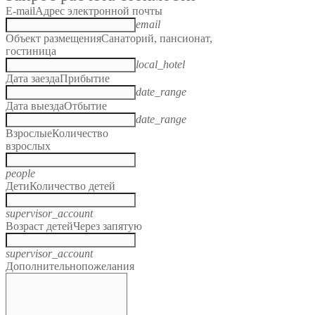
E-mail
Адрес электронной почты
email
Объект размещения
Санаторий, пансионат,
гостиница
local_hotel
Дата заезда
Прибытие
date_range
Дата выезда
Отбытие
date_range
Взрослые
Количество
взрослых
people
Дети
Количество детей
supervisor_account
Возраст детей
Через запятую
supervisor_account
Дополнительно
пожелания