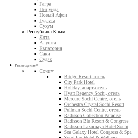
Гагра
Пицунда
Новый Афон
Гудаута
Сухум
Республика Крым
Ялта
Алушта
Евпатория
Саки
Судак
Размещение
Сочи
Bridge Resort, отель
City Park Hotel
Holiday, апарт-отель
Hyatt Regency Sochi, отель
Mercure Sochi Centre, отель
Orchestra Crystal Sochi Resort
Pullman Sochi Centre, отель
Radisson Collection Paradise
Radisson Blu Resort & Congress
Radisson Lazurnaya Hotel Sochi
Sea Galaxy Hotel Congress & Spa
Sport Inn Hotel & Wellness