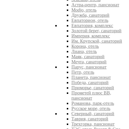
Астра-центр, пансионат
Modjo, отель
Дружба, санаторий
Евпаторион, отель
Евпатория, комплекс
Золотой берег, санаторий
Империя, комплекс
Им. Крупской, санаторий
Корона, отель
Лиана, отель
Маяк, санаторий
Мечта, санаторий
Парус, пансионат
Петр, отель
Планета, пансионат
Победа, санаторий
Приморье, санаторий
Прометей плюс ВВ,
пансионат
Романова, парк-отель
Русское море, отель
Северный, санаторий
Таврия, санаторий
Трехгорка, пансионат