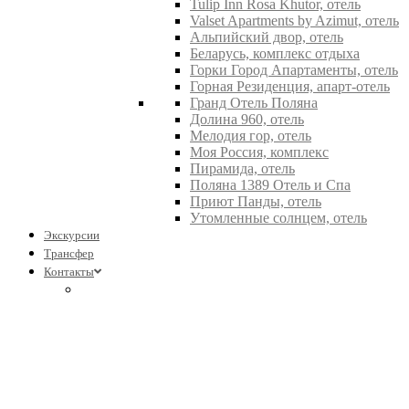
Tulip Inn Rosa Khutor, отель
Valset Apartments by Azimut, отель
Альпийский двор, отель
Беларусь, комплекс отдыха
Горки Город Апартаменты, отель
Горная Резиденция, апарт-отель
Гранд Отель Поляна
Долина 960, отель
Мелодия гор, отель
Моя Россия, комплекс
Пирамида, отель
Поляна 1389 Отель и Спа
Приют Панды, отель
Утомленные солнцем, отель
Экскурсии
Трансфер
Контакты