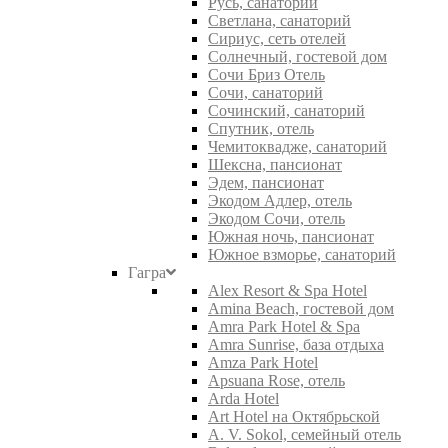
Русь, санаторий
Светлана, санаторий
Сириус, сеть отелей
Солнечный, гостевой дом
Сочи Бриз Отель
Сочи, санаторий
Сочинский, санаторий
Спутник, отель
Чемитоквадже, санаторий
Шексна, пансионат
Эдем, пансионат
Экодом Адлер, отель
Экодом Сочи, отель
Южная ночь, пансионат
Южное взморье, санаторий
Гагра
Alex Resort & Spa Hotel
Amina Beach, гостевой дом
Amra Park Hotel & Spa
Amra Sunrise, база отдыха
Amza Park Hotel
Apsuana Rose, отель
Arda Hotel
Art Hotel на Октябрьской
A. V. Sokol, семейный отель