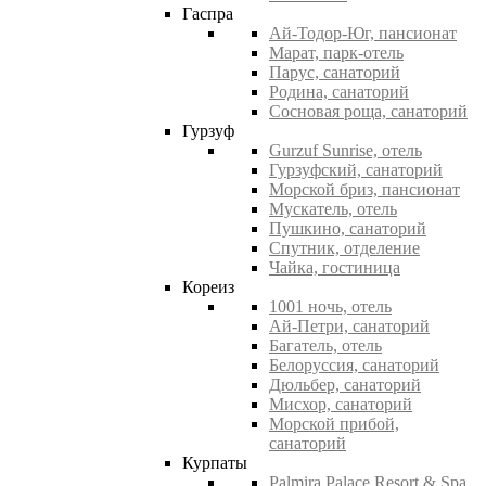
Гаспра
Ай-Тодор-Юг, пансионат
Марат, парк-отель
Парус, санаторий
Родина, санаторий
Сосновая роща, санаторий
Гурзуф
Gurzuf Sunrise, отель
Гурзуфский, санаторий
Морской бриз, пансионат
Мускатель, отель
Пушкино, санаторий
Спутник, отделение
Чайка, гостиница
Кореиз
1001 ночь, отель
Ай-Петри, санаторий
Багатель, отель
Белоруссия, санаторий
Дюльбер, санаторий
Мисхор, санаторий
Морской прибой,
санаторий
Курпаты
Palmira Palace Resort & Spa