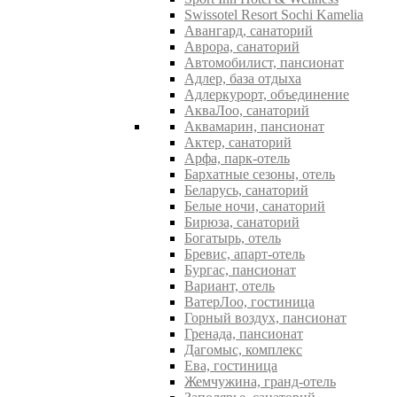
Swissotel Resort Sochi Kamelia
Авангард, санаторий
Аврора, санаторий
Автомобилист, пансионат
Адлер, база отдыха
Адлеркурорт, объединение
АкваЛоо, санаторий
Аквамарин, пансионат
Актер, санаторий
Арфа, парк-отель
Бархатные сезоны, отель
Беларусь, санаторий
Белые ночи, санаторий
Бирюза, санаторий
Богатырь, отель
Бревис, апарт-отель
Бургас, пансионат
Вариант, отель
ВатерЛоо, гостиница
Горный воздух, пансионат
Гренада, пансионат
Дагомыс, комплекс
Ева, гостиница
Жемчужина, гранд-отель