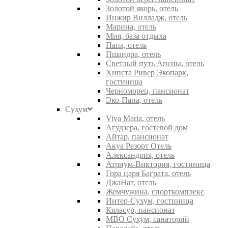
Золотой якорь, отель
Инжир Вилладж, отель
Марина, отель
Мия, база отдыха
Папа, отель
Пшандра, отель
Светлый путь Апсны, отель
Хипста Ривер Экопарк,
гостиница
Черноморец, пансионат
Эко-Папа, отель
Сухум
Viva Maria, отель
Агудзера, гостевой дом
Айтар, пансионат
Акуа Резорт Отель
Александрия, отель
Атриум-Виктория, гостиница
Гора царя Баграта, отель
ДжаНат, отель
Жемчужина, спорткомплекс
Интер-Сухум, гостиница
Кяласур, пансионат
МВО Сухум, санаторий