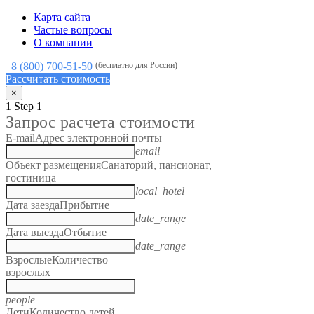
Карта сайта
Частые вопросы
О компании
8 (800) 700-51-50
(бесплатно для России)
Рассчитать стоимость
×
1
Step 1
Запрос расчета стоимости
E-mail
Адрес электронной почты
email
Объект размещения
Санаторий, пансионат,
гостиница
local_hotel
Дата заезда
Прибытие
date_range
Дата выезда
Отбытие
date_range
Взрослые
Количество
взрослых
people
Дети
Количество детей