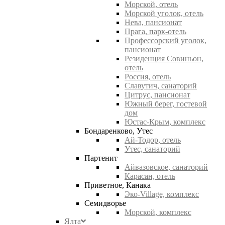
Морской, отель
Морской уголок, отель
Нева, пансионат
Прага, парк-отель
Профессорский уголок,
пансионат
Резиденция Совиньон,
отель
Россия, отель
Славутич, санаторий
Цитрус, пансионат
Южный берег, гостевой
дом
Юстас-Крым, комплекс
Бондаренково, Утес
Ай-Тодор, отель
Утес, санаторий
Партенит
Айвазовское, санаторий
Карасан, отель
Приветное, Канака
Эко-Village, комплекс
Семидворье
Морской, комплекс
Ялта