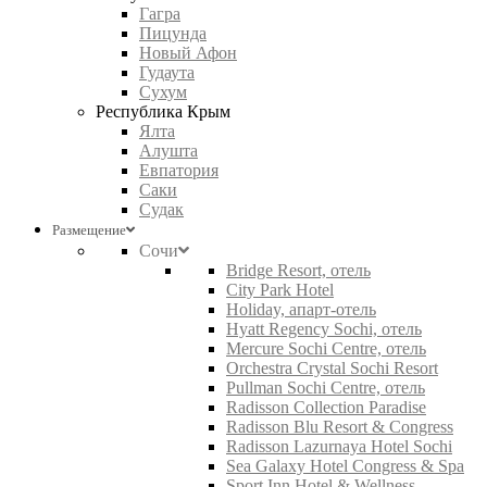
Гагра
Пицунда
Новый Афон
Гудаута
Сухум
Республика Крым
Ялта
Алушта
Евпатория
Саки
Судак
Размещение
Сочи
Bridge Resort, отель
City Park Hotel
Holiday, апарт-отель
Hyatt Regency Sochi, отель
Mercure Sochi Centre, отель
Orchestra Crystal Sochi Resort
Pullman Sochi Centre, отель
Radisson Collection Paradise
Radisson Blu Resort & Congress
Radisson Lazurnaya Hotel Sochi
Sea Galaxy Hotel Congress & Spa
Sport Inn Hotel & Wellness