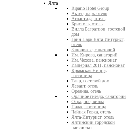
Ялта
Ripario Hotel Group
Актер, парк-отель
Атлантида, отель
Бристоль, отель
Вилла Багратион, гостевой
дом
Грин Парк Ялта-Интурист,
отель
Запорожье, санаторий
Им. Кирова, санаторий
Им. Чехова, пансионат
Империал 2011, пансионат
Крымская Ницца,
гостиница
Тавр, гостевой дом
Левант, отель
Ореанда, отель
Орлиное гнездо, санаторий
Отрадное, вилла
Палас, гостиница
Чайная Горка, отель
Ялта-Интурист, отель
Ялтинский городской
пансионат