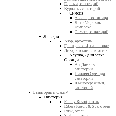
Горный, санаторий
Курпаты, санаторий
Симеиз
Ассоль, гостиница
Лиго Морская,
комплекс
Симеиз, санаторий
Ливадия
Азор, арт-отель
Гринцовский, пансионат
Ливадийский, спа-отель
Алупка, Даниловка,
Ореанда
Ай-Даниль,
санаторий
Нижняя Ореанда,
санаторий
Южнобережный,
санаторий
Евпатория и Саки
Евпатория
Family Resort, отель
Ribera Resort & Spa, отель
Ritsk, отель
SeaLand, отель