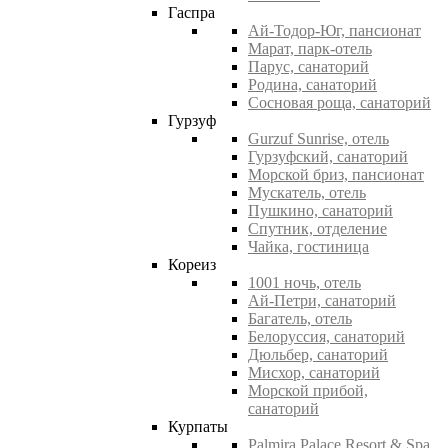
Гаспра
Ай-Тодор-Юг, пансионат
Марат, парк-отель
Парус, санаторий
Родина, санаторий
Сосновая роща, санаторий
Гурзуф
Gurzuf Sunrise, отель
Гурзуфский, санаторий
Морской бриз, пансионат
Мускатель, отель
Пушкино, санаторий
Спутник, отделение
Чайка, гостиница
Кореиз
1001 ночь, отель
Ай-Петри, санаторий
Багатель, отель
Белоруссия, санаторий
Дюльбер, санаторий
Мисхор, санаторий
Морской прибой,
санаторий
Курпаты
Palmira Palace Resort & Spa