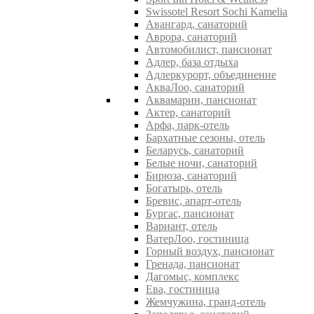
Swissotel Resort Sochi Kamelia
Авангард, санаторий
Аврора, санаторий
Автомобилист, пансионат
Адлер, база отдыха
Адлеркурорт, объединение
АкваЛоо, санаторий
Аквамарин, пансионат
Актер, санаторий
Арфа, парк-отель
Бархатные сезоны, отель
Беларусь, санаторий
Белые ночи, санаторий
Бирюза, санаторий
Богатырь, отель
Бревис, апарт-отель
Бургас, пансионат
Вариант, отель
ВатерЛоо, гостиница
Горный воздух, пансионат
Гренада, пансионат
Дагомыс, комплекс
Ева, гостиница
Жемчужина, гранд-отель