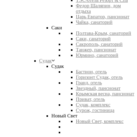
ТЭС-отель Резорт & Спа
Федор Шаляпин, дом
отдыха
Царь Евпатор, пансионат
Чайка, санаторий
Саки
Полтава-Крым, санаторий
Саки, санаторий
Сакрополь, санаторий
Танжер, пансионат
Юрмино, санаторий
Судак
Судак
Бастион, отель
Горизонт Судак, отель
Гранд, отель
Звездный, пансионат
Крымская весна, пансионат
Приват, отель
Судак, комплекс
Сурож, гостиница
Новый Свет
Новый Свет, комплекс