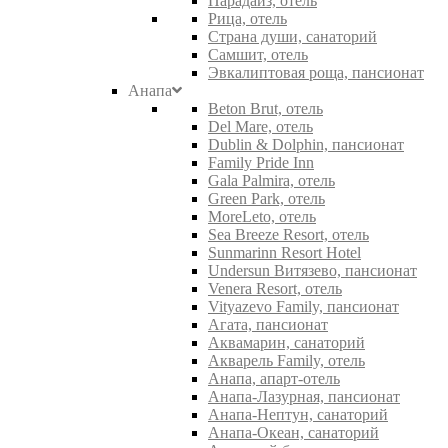
Парадайз, отель
Рица, отель
Страна души, санаторий
Самшит, отель
Эвкалиптовая роща, пансионат
Анапа
Beton Brut, отель
Del Mare, отель
Dublin & Dolphin, пансионат
Family Pride Inn
Gala Palmira, отель
Green Park, отель
MoreLeto, отель
Sea Breeze Resort, отель
Sunmarinn Resort Hotel
Undersun Витязево, пансионат
Venera Resort, отель
Vityazevo Family, пансионат
Агата, пансионат
Аквамарин, санаторий
Акварель Family, отель
Анапа, апарт-отель
Анапа-Лазурная, пансионат
Анапа-Нептун, санаторий
Анапа-Океан, санаторий