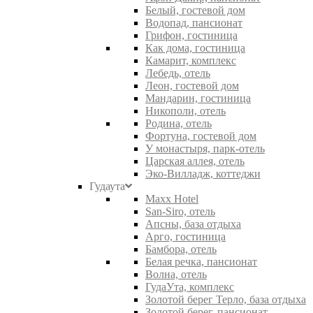
Белый, гостевой дом
Водопад, пансионат
Грифон, гостиница
Как дома, гостиница
Камарит, комплекс
Лебедь, отель
Леон, гостевой дом
Мандарин, гостиница
Никополи, отель
Родина, отель
Фортуна, гостевой дом
У монастыря, парк-отель
Царская аллея, отель
Эко-Вилладж, коттеджи
Гудаута
Maxx Hotel
San-Siro, отель
Апсны, база отдыха
Арго, гостиница
Бамбора, отель
Белая речка, пансионат
Волна, отель
ГудаУта, комплекс
Золотой берег Терло, база отдыха
Золотой берег, пансионат