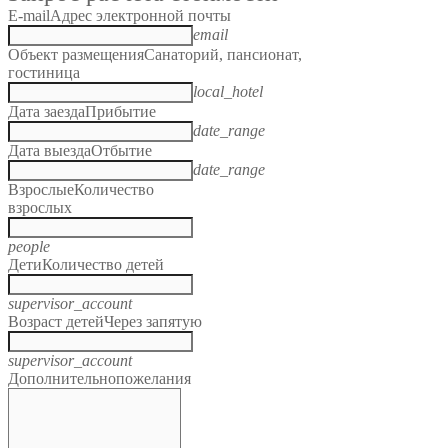
E-mail
Адрес электронной почты
email
Объект размещения
Санаторий, пансионат,
гостиница
local_hotel
Дата заезда
Прибытие
date_range
Дата выезда
Отбытие
date_range
Взрослые
Количество
взрослых
people
Дети
Количество детей
supervisor_account
Возраст детей
Через запятую
supervisor_account
Дополнительно
пожелания