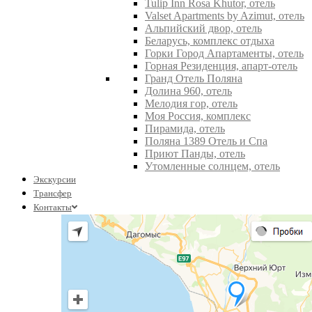
Tulip Inn Rosa Khutor, отель
Valset Apartments by Azimut, отель
Альпийский двор, отель
Беларусь, комплекс отдыха
Горки Город Апартаменты, отель
Горная Резиденция, апарт-отель
Гранд Отель Поляна
Долина 960, отель
Мелодия гор, отель
Моя Россия, комплекс
Пирамида, отель
Поляна 1389 Отель и Спа
Приют Панды, отель
Утомленные солнцем, отель
Экскурсии
Трансфер
Контакты