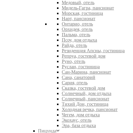
Медовый, отель
Мидель-Гагра, пансионат
Морская, гостиница
Нарт, пансионат
Онтарио, отель
Орхидея, отель
Пальма, отель
Псоу, дом отдыха
Райда, отель
Резиденция Апсны, гостиница
Репруа, гостевой дом
Руно, отель
Руслан, гостиница
Сан-Марина, пансионат
Сана, санаторий
Сария, отель
Сказка, гостевой дом
Солнечный, дом отдыха
Солнечный, пансионат
Тихий Дон, гостиница
Холодная речка, пансионат
Чегем, дом отдыха
Экохаус, отель
Эра, база отдыха
Пицунда