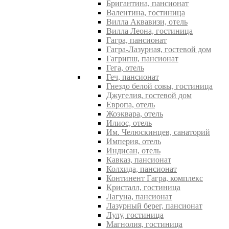
Бригантина, пансионат
Валентина, гостиница
Вилла Аквавизи, отель
Вилла Леона, гостиница
Гагра, пансионат
Гагра-Лазурная, гостевой дом
Гагрипш, пансионат
Гега, отель
Геч, пансионат
Гнездо белой совы, гостиница
Джугелия, гостевой дом
Европа, отель
Жоэквара, отель
Илиос, отель
Им. Челюскинцев, санаторий
Империя, отель
Индисан, отель
Кавказ, пансионат
Колхида, пансионат
Континент Гагра, комплекс
Кристалл, гостиница
Лагуна, пансионат
Лазурный берег, пансионат
Лулу, гостиница
Магнолия, гостиница