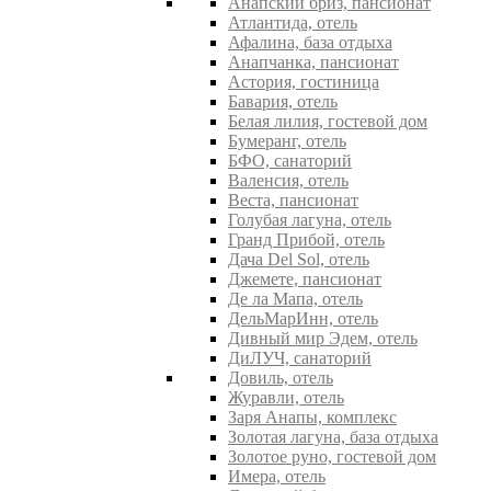
Анапский бриз, пансионат
Атлантида, отель
Афалина, база отдыха
Анапчанка, пансионат
Астория, гостиница
Бавария, отель
Белая лилия, гостевой дом
Бумеранг, отель
БФО, санаторий
Валенсия, отель
Веста, пансионат
Голубая лагуна, отель
Гранд Прибой, отель
Дача Del Sol, отель
Джемете, пансионат
Де ла Мапа, отель
ДельМарИнн, отель
Дивный мир Эдем, отель
ДиЛУЧ, санаторий
Довиль, отель
Журавли, отель
Заря Анапы, комплекс
Золотая лагуна, база отдыха
Золотое руно, гостевой дом
Имера, отель