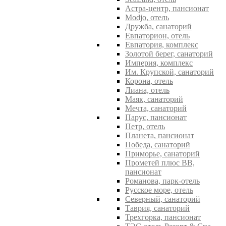
Астра-центр, пансионат
Modjo, отель
Дружба, санаторий
Евпаторион, отель
Евпатория, комплекс
Золотой берег, санаторий
Империя, комплекс
Им. Крупской, санаторий
Корона, отель
Лиана, отель
Маяк, санаторий
Мечта, санаторий
Парус, пансионат
Петр, отель
Планета, пансионат
Победа, санаторий
Приморье, санаторий
Прометей плюс ВВ,
пансионат
Романова, парк-отель
Русское море, отель
Северный, санаторий
Таврия, санаторий
Трехгорка, пансионат