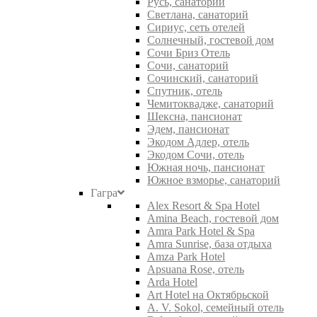
Русь, санаторий
Светлана, санаторий
Сириус, сеть отелей
Солнечный, гостевой дом
Сочи Бриз Отель
Сочи, санаторий
Сочинский, санаторий
Спутник, отель
Чемитоквадже, санаторий
Шексна, пансионат
Эдем, пансионат
Экодом Адлер, отель
Экодом Сочи, отель
Южная ночь, пансионат
Южное взморье, санаторий
Гагра
Alex Resort & Spa Hotel
Amina Beach, гостевой дом
Amra Park Hotel & Spa
Amra Sunrise, база отдыха
Amza Park Hotel
Apsuana Rose, отель
Arda Hotel
Art Hotel на Октябрьской
A. V. Sokol, семейный отель