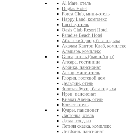
Al Mare, отель
Duglas Hotel
Forest Club, мини-отель
Happy Land, комплекс
Lucette, отель
Oasis Club Resort Hotel
Paradise Beach Hotel
Абхазский двор, база отдыха
Акалам Кантри Клаб, комплекс
Алашара, комплекс
Guma, отель (бывш.Апра)
Апсара, гостиница
Арбика, пансионат
Аскар, мини-отель
Глория, гостевой дом
Дельфин, отель
Золотая бухта, база отдыха
Ирэн, пансионат
Киараз Арена, отель
Ковчег, отель
Кудры, пансионат
Ласточка, отель
Лдзаа, госдача
Летняя сказка, комплекс
Литфонд, пансионат