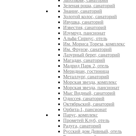
Заполярье, санаторий
Зеленая роща, санаторий
Знание, санаторий
Золотой колос, санаторий
Ивушка, санаторий
Известия, санаторий
Изумруд, пансионат
Альфа Сириус, отель
Им. Мориса Тореза, комплекс
Им. Фрунзе, санаторий
Лазурный берег, санаторий
Магадан, санаторий
Мадрид Парк 2, отель
Меридиан, гостиница
Металлург, санаторий
Морская звезда, комплекс
Морская звезда, пансионат
Мыс Видный, санаторий
Одиссея, санаторий
Октябрьский, санаторий
Орбита-1, пансионат
Парус, комплекс
Прометей Клуб, отель
Радуга, санаторий
Русский дом Дивный, отель