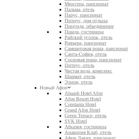
Мюссера, пансионат
Пальма, отель
Парус, пансионат
Питиус, дом отдыха
Пицунда, объединение
Пшада, гостиница
Райский уголок, отель
Ривьера, пансионат
Самшитовая роща, пансионат
Санта-София, отель
Сосновая роща, пансионат
Цитрус, отель
Чистая вода, комплекс
Шармат, отель
Элион, отель
Новый Афон
Abaash Hotel Afon
Afon Resort Hotel
Constanta Hotel
Grand Afon Hotel
Green Terrace, отель
SVK Hotel
Абхазия, гостиница
Анакопия Клаб, отель
Афон Дакир, пансионат