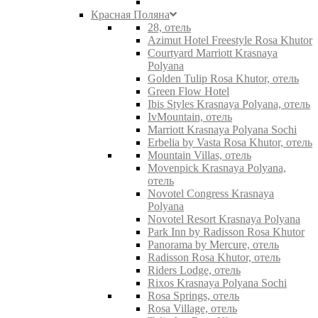
Красная Поляна
28, отель
Azimut Hotel Freestyle Rosa Khutor
Courtyard Marriott Krasnaya
Polyana
Golden Tulip Rosa Khutor, отель
Green Flow Hotel
Ibis Styles Krasnaya Polyana, отель
IvMountain, отель
Marriott Krasnaya Polyana Sochi
Erbelia by Vasta Rosa Khutor, отель
Mountain Villas, отель
Movenpick Krasnaya Polyana,
отель
Novotel Congress Krasnaya
Polyana
Novotel Resort Krasnaya Polyana
Park Inn by Radisson Rosa Khutor
Panorama by Mercure, отель
Radisson Rosa Khutor, отель
Riders Lodge, отель
Rixos Krasnaya Polyana Sochi
Rosa Springs, отель
Rosa Village, отель