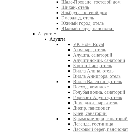
Шале-Прованс, гостевой дом
Шихан, отель
Эльбрус, гостевой дом
Эмеральд, отель
Южный город, отель
Южный парус, пансионат
Алушта
Алушта
VK Hotel Royal
Аквапарк, отель
Алушта, санаторий
Алуштинский, санаторий
Бартон Парк, отель
Вилла Алина, отель
Вилла Аннигора, отель
Вилла Валентина, отель
Восход, комплекс
Голубая волна, санаторий
Горизонт Алушта, отель
Демерджи, парк-отель
Днепр, пансионат
Киев, санаторий
Крымские зори, санаторий
Легенда, гостиница
Ласковый берег, пансионат