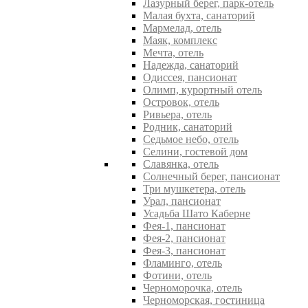
Лазурный берег, парк-отель
Малая бухта, санаторий
Мармелад, отель
Маяк, комплекс
Мечта, отель
Надежда, санаторий
Одиссея, пансионат
Олимп, курортный отель
Островок, отель
Ривьера, отель
Родник, санаторий
Седьмое небо, отель
Селини, гостевой дом
Славянка, отель
Солнечный берег, пансионат
Три мушкетера, отель
Урал, пансионат
Усадьба Шато Каберне
Фея-1, пансионат
Фея-2, пансионат
Фея-3, пансионат
Фламинго, отель
Фотини, отель
Черноморочка, отель
Черноморская, гостиница