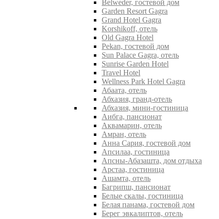
Belweder, гостевой дом
Garden Resort Gagra
Grand Hotel Gagra
Korshikoff, отель
Old Gagra Hotel
Pekan, гостевой дом
Sun Palace Gagra, отель
Sunrise Garden Hotel
Travel Hotel
Wellness Park Hotel Gagra
Абаата, отель
Абхазия, гранд-отель
Абхазия, мини-гостиница
Аибга, пансионат
Аквамарин, отель
Амран, отель
Анна Сария, гостевой дом
Апсилаа, гостиница
Апсны-Абазашта, дом отдыха
Арстаа, гостиница
Ашамта, отель
Багрипш, пансионат
Белые скалы, гостиница
Белая панама, гостевой дом
Берег эвкалиптов, отель