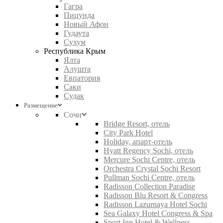
Гагра
Пицунда
Новый Афон
Гудаута
Сухум
Республика Крым
Ялта
Алушта
Евпатория
Саки
Судак
Размещение
Сочи
Bridge Resort, отель
City Park Hotel
Holiday, апарт-отель
Hyatt Regency Sochi, отель
Mercure Sochi Centre, отель
Orchestra Crystal Sochi Resort
Pullman Sochi Centre, отель
Radisson Collection Paradise
Radisson Blu Resort & Congress
Radisson Lazurnaya Hotel Sochi
Sea Galaxy Hotel Congress & Spa
Sport Inn Hotel & Wellness