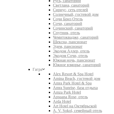
Русь, санаторий
Светлана, санаторий
Сириус, сеть отелей
Солнечный, гостевой дом
Сочи Бриз Отель
Сочи, санаторий
Сочинский, санаторий
Спутник, отель
Чемитоквадже, санаторий
Шексна, пансионат
Эдем, пансионат
Экодом Адлер, отель
Экодом Сочи, отель
Южная ночь, пансионат
Южное взморье, санаторий
Гагра
Alex Resort & Spa Hotel
Amina Beach, гостевой дом
Amra Park Hotel & Spa
Amra Sunrise, база отдыха
Amza Park Hotel
Apsuana Rose, отель
Arda Hotel
Art Hotel на Октябрьской
A. V. Sokol, семейный отель