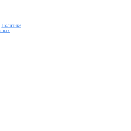
:
Политике
анных