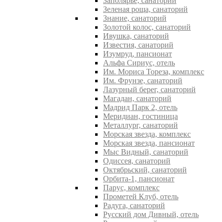
Заполярье, санаторий
Зеленая роща, санаторий
Знание, санаторий
Золотой колос, санаторий
Ивушка, санаторий
Известия, санаторий
Изумруд, пансионат
Альфа Сириус, отель
Им. Мориса Тореза, комплекс
Им. Фрунзе, санаторий
Лазурный берег, санаторий
Магадан, санаторий
Мадрид Парк 2, отель
Меридиан, гостиница
Металлург, санаторий
Морская звезда, комплекс
Морская звезда, пансионат
Мыс Видный, санаторий
Одиссея, санаторий
Октябрьский, санаторий
Орбита-1, пансионат
Парус, комплекс
Прометей Клуб, отель
Радуга, санаторий
Русский дом Дивный, отель