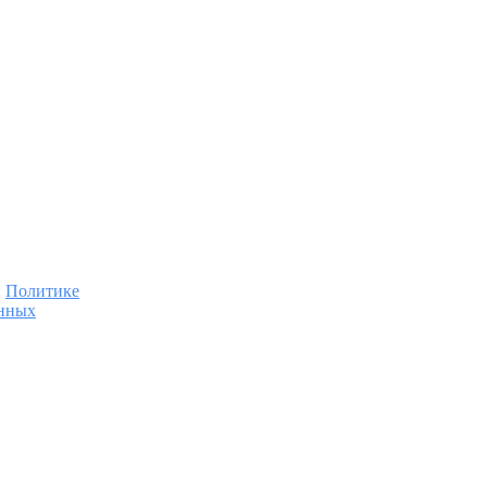
:
Политике
анных