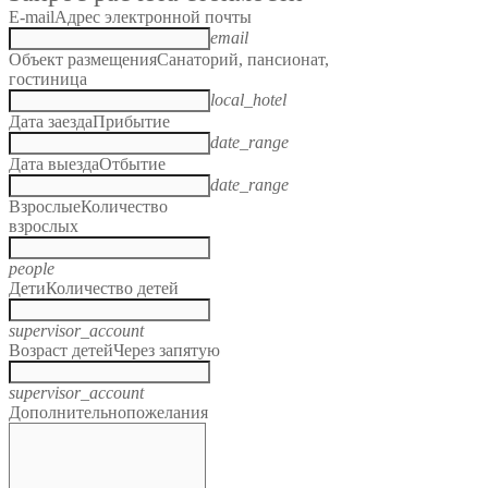
E-mail
Адрес электронной почты
email
Объект размещения
Санаторий, пансионат,
гостиница
local_hotel
Дата заезда
Прибытие
date_range
Дата выезда
Отбытие
date_range
Взрослые
Количество
взрослых
people
Дети
Количество детей
supervisor_account
Возраст детей
Через запятую
supervisor_account
Дополнительно
пожелания