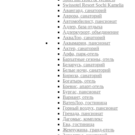
Swissotel Resort Sochi Kamelia
Авангард, санаторий
Аврора, санаторий
Автомобилист, пансионат
Адлер, база отдыха
Адлеркурорт, объединение
АкваЛоо, санаторий
Аквамарин, пансионат
Актер, санаторий
Арфа, парк-отель
Бархатные сезоны, отель
Беларусь, санаторий
Белые ночи, санаторий
Бирюза, санаторий
Богатырь, отель
Бревис, апарт-отель
Бургас, пансионат
Вариант, отель
ВатерЛоо, гостиница
Горный воздух, пансионат
Гренада, пансионат
Дагомыс, комплекс
Ева, гостиница
Жемчужина, гранд-отель