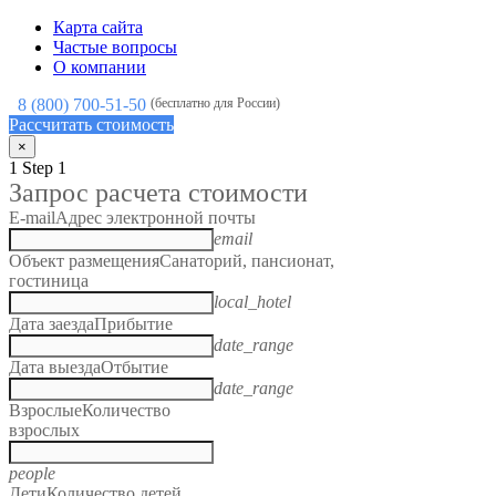
Карта сайта
Частые вопросы
О компании
8 (800) 700-51-50
(бесплатно для России)
Рассчитать стоимость
×
1
Step 1
Запрос расчета стоимости
E-mail
Адрес электронной почты
email
Объект размещения
Санаторий, пансионат,
гостиница
local_hotel
Дата заезда
Прибытие
date_range
Дата выезда
Отбытие
date_range
Взрослые
Количество
взрослых
people
Дети
Количество детей