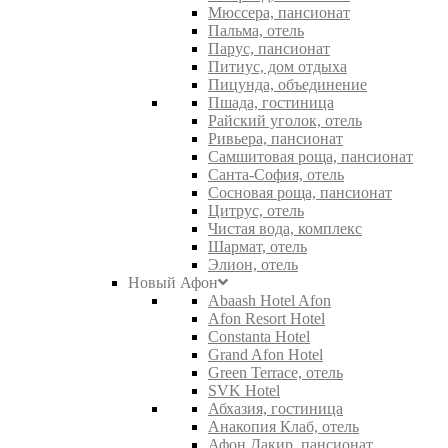
Мюссера, пансионат
Пальма, отель
Парус, пансионат
Питиус, дом отдыха
Пицунда, объединение
Пшада, гостиница
Райский уголок, отель
Ривьера, пансионат
Самшитовая роща, пансионат
Санта-София, отель
Сосновая роща, пансионат
Цитрус, отель
Чистая вода, комплекс
Шармат, отель
Элион, отель
Новый Афон
Abaash Hotel Afon
Afon Resort Hotel
Constanta Hotel
Grand Afon Hotel
Green Terrace, отель
SVK Hotel
Абхазия, гостиница
Анакопия Клаб, отель
Афон Дакир, пансионат