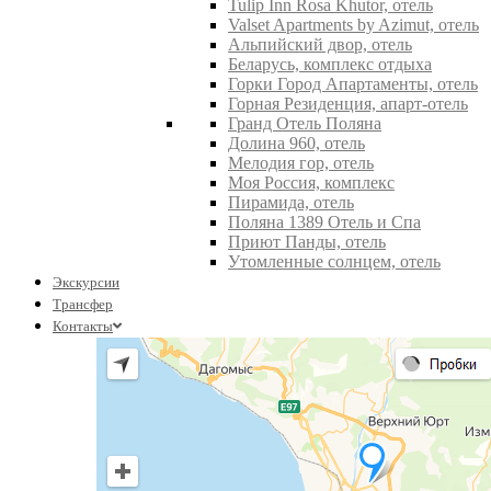
Tulip Inn Rosa Khutor, отель
Valset Apartments by Azimut, отель
Альпийский двор, отель
Беларусь, комплекс отдыха
Горки Город Апартаменты, отель
Горная Резиденция, апарт-отель
Гранд Отель Поляна
Долина 960, отель
Мелодия гор, отель
Моя Россия, комплекс
Пирамида, отель
Поляна 1389 Отель и Спа
Приют Панды, отель
Утомленные солнцем, отель
Экскурсии
Трансфер
Контакты