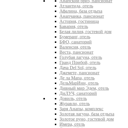
Анапский бриз, пансионат
Атлантида, отель
Афалина, база отдыха
Анапчанка, пансионат
Астория, гостиница
Бавария, отель
Белая лилия, гостевой дом
Бумеранг, отель
БФО, санаторий
Валенсия, отель
Веста, пансионат
Голубая лагуна, отель
Гранд Прибой, отель
Дача Del Sol, отель
Джемете, пансионат
Де ла Мапа, отель
ДельМарИнн, отель
Дивный мир Эдем, отель
ДиЛУЧ, санаторий
Довиль, отель
Журавли, отель
Заря Анапы, комплекс
Золотая лагуна, база отдыха
Золотое руно, гостевой дом
Имера, отель