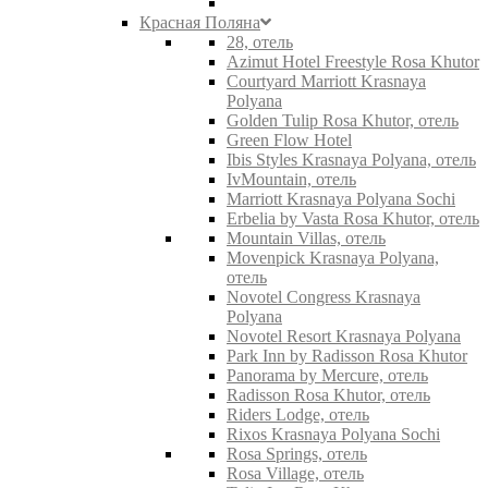
Красная Поляна
28, отель
Azimut Hotel Freestyle Rosa Khutor
Courtyard Marriott Krasnaya
Polyana
Golden Tulip Rosa Khutor, отель
Green Flow Hotel
Ibis Styles Krasnaya Polyana, отель
IvMountain, отель
Marriott Krasnaya Polyana Sochi
Erbelia by Vasta Rosa Khutor, отель
Mountain Villas, отель
Movenpick Krasnaya Polyana,
отель
Novotel Congress Krasnaya
Polyana
Novotel Resort Krasnaya Polyana
Park Inn by Radisson Rosa Khutor
Panorama by Mercure, отель
Radisson Rosa Khutor, отель
Riders Lodge, отель
Rixos Krasnaya Polyana Sochi
Rosa Springs, отель
Rosa Village, отель