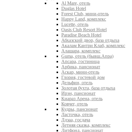
Al Mare, отель
Duglas Hotel
Forest Club, мини-отель
Happy Land, комплекс
Lucette, отель
Oasis Club Resort Hotel
Paradise Beach Hotel
Абхазский двор, база отдыха
Акалам Кантри Клаб, комплекс
Алашара, комплекс
Guma, отель (бывш.Апра)
Апсара, гостиница
Арбика, пансионат
Аскар, мини-отель
Глория, гостевой дом
Дельфин, отель
Золотая бухта, база отдыха
Ирэн, пансионат
Киараз Арена, отель
Ковчег, отель
Кудры, пансионат
Ласточка, отель
Лдзаа, госдача
Летняя сказка, комплекс
Литфонд, пансионат