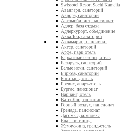
Swissotel Resort Sochi Kamelia
Авангард, санаторий
Аврора, санаторий
Автомобилист, пансионат
Адлер, база отдыха
Адлеркурорт, объединение
АкваЛоо, санаторий
Аквамарин, пансионат
Актер, санаторий
Арфа, парк-отель
Бархатные сезоны, отель
Беларусь, санаторий
Белые ночи, санаторий
Бирюза, санаторий
Богатырь, отель
Бревис, апарт-отель
Бургас, пансионат
Вариант, отель
ВатерЛоо, гостиница
Горный воздух, пансионат
Гренада, пансионат
Дагомыс, комплекс
Ева, гостиница
Жемчужина, гранд-отель