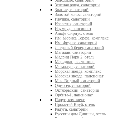
Заполярье, санаторий
Зеленая роща, санаторий
Знание, санаторий
Золотой колос, санаторий
Ивушка, санаторий
Известия, санаторий
Изумруд, пансионат
Альфа Сириус, отель
Им. Мориса Тореза, комплекс
Им. Фрунзе, санаторий
Лазурный берег, санаторий
Магадан, санаторий
Мадрид Парк 2, отель
Меридиан, гостиница
Металлург, санаторий
Морская звезда, комплекс
Морская звезда, пансионат
Мыс Видный, санаторий
Одиссея, санаторий
Октябрьский, санаторий
Орбита-1, пансионат
Парус, комплекс
Прометей Клуб, отель
Радуга, санаторий
Русский дом Дивный, отель