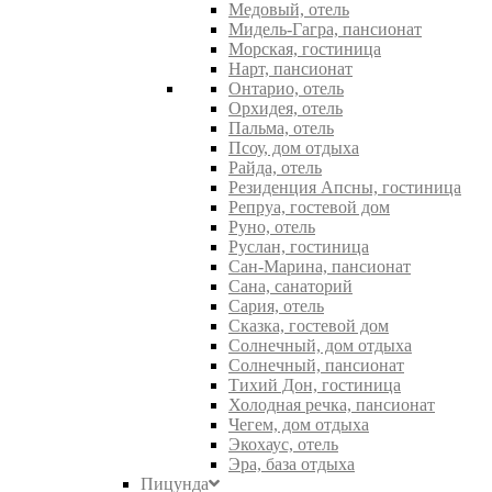
Медовый, отель
Мидель-Гагра, пансионат
Морская, гостиница
Нарт, пансионат
Онтарио, отель
Орхидея, отель
Пальма, отель
Псоу, дом отдыха
Райда, отель
Резиденция Апсны, гостиница
Репруа, гостевой дом
Руно, отель
Руслан, гостиница
Сан-Марина, пансионат
Сана, санаторий
Сария, отель
Сказка, гостевой дом
Солнечный, дом отдыха
Солнечный, пансионат
Тихий Дон, гостиница
Холодная речка, пансионат
Чегем, дом отдыха
Экохаус, отель
Эра, база отдыха
Пицунда