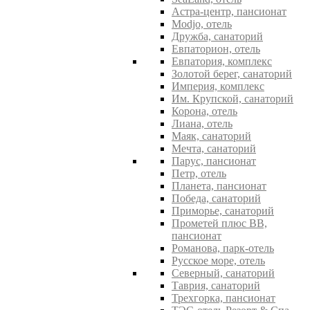
Астра-центр, пансионат
Modjo, отель
Дружба, санаторий
Евпаторион, отель
Евпатория, комплекс
Золотой берег, санаторий
Империя, комплекс
Им. Крупской, санаторий
Корона, отель
Лиана, отель
Маяк, санаторий
Мечта, санаторий
Парус, пансионат
Петр, отель
Планета, пансионат
Победа, санаторий
Приморье, санаторий
Прометей плюс ВВ,
пансионат
Романова, парк-отель
Русское море, отель
Северный, санаторий
Таврия, санаторий
Трехгорка, пансионат