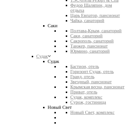
ТЭС-отель Резорт & Спа
Федор Шаляпин, дом
отдыха
Царь Евпатор, пансионат
Чайка, санаторий
Саки
Полтава-Крым, санаторий
Саки, санаторий
Сакрополь, санаторий
Танжер, пансионат
Юрмино, санаторий
Судак
Судак
Бастион, отель
Горизонт Судак, отель
Гранд, отель
Звездный, пансионат
Крымская весна, пансионат
Приват, отель
Судак, комплекс
Сурож, гостиница
Новый Свет
Новый Свет, комплекс