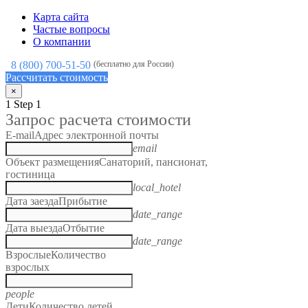
Карта сайта
Частые вопросы
О компании
8 (800) 700-51-50
(бесплатно для России)
Рассчитать стоимость
×
1
Step 1
Запрос расчета стоимости
E-mail
Адрес электронной почты
email
Объект размещения
Санаторий, пансионат,
гостиница
local_hotel
Дата заезда
Прибытие
date_range
Дата выезда
Отбытие
date_range
Взрослые
Количество
взрослых
people
Дети
Количество детей