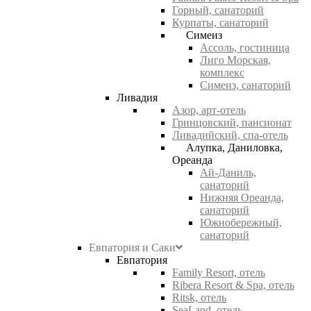
Горный, санаторий
Курпаты, санаторий
Симеиз
Ассоль, гостиница
Лиго Морская,
комплекс
Симеиз, санаторий
Ливадия
Азор, арт-отель
Гринцовский, пансионат
Ливадийский, спа-отель
Алупка, Даниловка,
Ореанда
Ай-Даниль,
санаторий
Нижняя Ореанда,
санаторий
Южнобережный,
санаторий
Евпатория и Саки
Евпатория
Family Resort, отель
Ribera Resort & Spa, отель
Ritsk, отель
SeaLand, отель