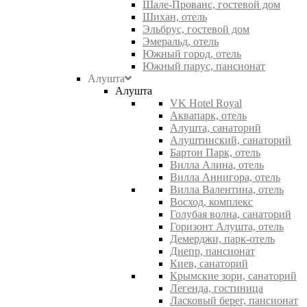
Шале-Прованс, гостевой дом
Шихан, отель
Эльбрус, гостевой дом
Эмеральд, отель
Южный город, отель
Южный парус, пансионат
Алушта
Алушта
VK Hotel Royal
Аквапарк, отель
Алушта, санаторий
Алуштинский, санаторий
Бартон Парк, отель
Вилла Алина, отель
Вилла Аннигора, отель
Вилла Валентина, отель
Восход, комплекс
Голубая волна, санаторий
Горизонт Алушта, отель
Демерджи, парк-отель
Днепр, пансионат
Киев, санаторий
Крымские зори, санаторий
Легенда, гостиница
Ласковый берег, пансионат