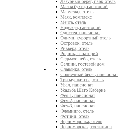
Лазурный берег, парк-отель
Малая бухта, санаторий
Мармелад, отель
Маяк, комплекс
Мечта, отель
Надежда, санаторий
Одиссея, пансионат
Олимп, курортный отель
Островок, отель
Ривьера, отель
Родник, санаторий
Седьмое небо, отель
Селини, гостевой дом
Славянка, отель
Солнечный берег, пансионат
Три мушкетера, отель
Урал, пансионат
Усадьба Шато Каберне
Фея-1, пансионат
Фея-2, пансионат
Фея-3, пансионат
Фламинго, отель
Фотини, отель
Черноморочка, отель
Черноморская, гостиница