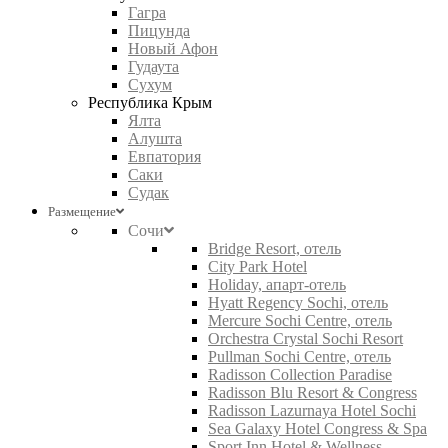
Гагра
Пицунда
Новый Афон
Гудаута
Сухум
Республика Крым
Ялта
Алушта
Евпатория
Саки
Судак
Размещение
Сочи
Bridge Resort, отель
City Park Hotel
Holiday, апарт-отель
Hyatt Regency Sochi, отель
Mercure Sochi Centre, отель
Orchestra Crystal Sochi Resort
Pullman Sochi Centre, отель
Radisson Collection Paradise
Radisson Blu Resort & Congress
Radisson Lazurnaya Hotel Sochi
Sea Galaxy Hotel Congress & Spa
Sport Inn Hotel & Wellness