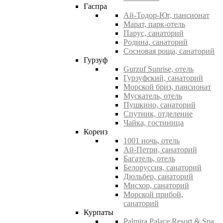
Гаспра
Ай-Тодор-Юг, пансионат
Марат, парк-отель
Парус, санаторий
Родина, санаторий
Сосновая роща, санаторий
Гурзуф
Gurzuf Sunrise, отель
Гурзуфский, санаторий
Морской бриз, пансионат
Мускатель, отель
Пушкино, санаторий
Спутник, отделение
Чайка, гостиница
Кореиз
1001 ночь, отель
Ай-Петри, санаторий
Багатель, отель
Белоруссия, санаторий
Дюльбер, санаторий
Мисхор, санаторий
Морской прибой,
санаторий
Курпаты
Palmira Palace Resort & Spa