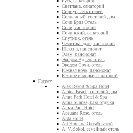
Русь, санаторий
Светлана, санаторий
Сириус, сеть отелей
Солнечный, гостевой дом
Сочи Бриз Отель
Сочи, санаторий
Сочинский, санаторий
Спутник, отель
Чемитоквадже, санаторий
Шексна, пансионат
Эдем, пансионат
Экодом Адлер, отель
Экодом Сочи, отель
Южная ночь, пансионат
Южное взморье, санаторий
Гагра
Alex Resort & Spa Hotel
Amina Beach, гостевой дом
Amra Park Hotel & Spa
Amra Sunrise, база отдыха
Amza Park Hotel
Apsuana Rose, отель
Arda Hotel
Art Hotel на Октябрьской
A. V. Sokol, семейный отель