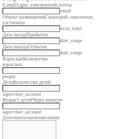
E-mail
Адрес электронной почты
email
Объект размещения
Санаторий, пансионат,
гостиница
local_hotel
Дата заезда
Прибытие
date_range
Дата выезда
Отбытие
date_range
Взрослые
Количество
взрослых
people
Дети
Количество детей
supervisor_account
Возраст детей
Через запятую
supervisor_account
Дополнительно
пожелания