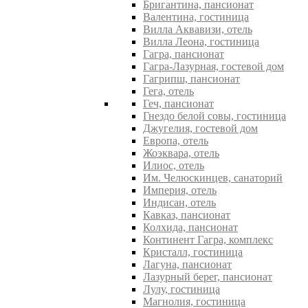
Бригантина, пансионат
Валентина, гостиница
Вилла Аквавизи, отель
Вилла Леона, гостиница
Гагра, пансионат
Гагра-Лазурная, гостевой дом
Гагрипш, пансионат
Гега, отель
Геч, пансионат
Гнездо белой совы, гостиница
Джугелия, гостевой дом
Европа, отель
Жоэквара, отель
Илиос, отель
Им. Челюскинцев, санаторий
Империя, отель
Индисан, отель
Кавказ, пансионат
Колхида, пансионат
Континент Гагра, комплекс
Кристалл, гостиница
Лагуна, пансионат
Лазурный берег, пансионат
Лулу, гостиница
Магнолия, гостиница