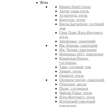
Ялта
Ripario Hotel Group
Актер, парк-отель
Атлантида, отель
Бристоль, отель
Вилла Багратион, гостевой
дом
Грин Парк Ялта-Интурист,
отель
Запорожье, санаторий
Им. Кирова, санаторий
Им. Чехова, пансионат
Империал 2011, пансионат
Крымская Ницца,
гостиница
Тавр, гостевой дом
Левант, отель
Ореанда, отель
Орлиное гнездо, санаторий
Отрадное, вилла
Палас, гостиница
Чайная Горка, отель
Ялта-Интурист, отель
Ялтинский городской
пансионат