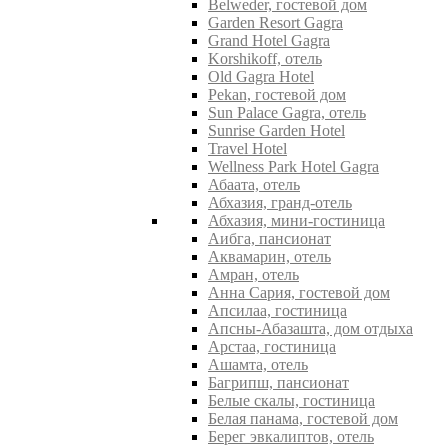
Belweder, гостевой дом
Garden Resort Gagra
Grand Hotel Gagra
Korshikoff, отель
Old Gagra Hotel
Pekan, гостевой дом
Sun Palace Gagra, отель
Sunrise Garden Hotel
Travel Hotel
Wellness Park Hotel Gagra
Абаата, отель
Абхазия, гранд-отель
Абхазия, мини-гостиница
Аибга, пансионат
Аквамарин, отель
Амран, отель
Анна Сария, гостевой дом
Апсилаа, гостиница
Апсны-Абазашта, дом отдыха
Арстаа, гостиница
Ашамта, отель
Багрипш, пансионат
Белые скалы, гостиница
Белая панама, гостевой дом
Берег эвкалиптов, отель