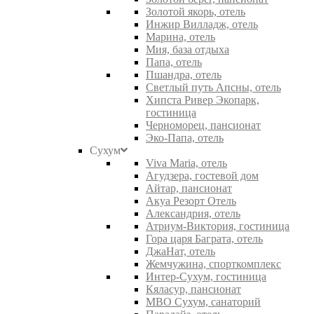
Золотой якорь, отель
Инжир Вилладж, отель
Марина, отель
Мия, база отдыха
Папа, отель
Пшандра, отель
Светлый путь Апсны, отель
Хипста Ривер Экопарк,
гостиница
Черноморец, пансионат
Эко-Папа, отель
Сухум
Viva Maria, отель
Агудзера, гостевой дом
Айтар, пансионат
Акуа Резорт Отель
Александрия, отель
Атриум-Виктория, гостиница
Гора царя Баграта, отель
ДжаНат, отель
Жемчужина, спорткомплекс
Интер-Сухум, гостиница
Кяласур, пансионат
МВО Сухум, санаторий