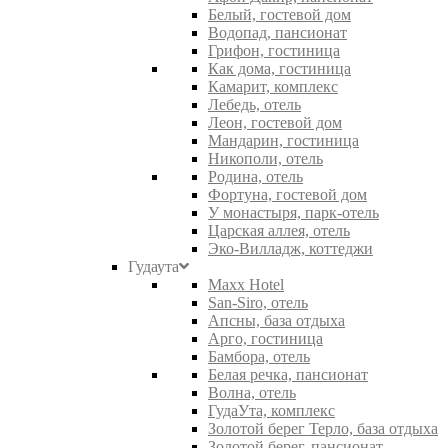
Белый, гостевой дом
Водопад, пансионат
Грифон, гостиница
Как дома, гостиница
Камарит, комплекс
Лебедь, отель
Леон, гостевой дом
Мандарин, гостиница
Никополи, отель
Родина, отель
Фортуна, гостевой дом
У монастыря, парк-отель
Царская аллея, отель
Эко-Вилладж, коттеджи
Гудаута
Maxx Hotel
San-Siro, отель
Апсны, база отдыха
Арго, гостиница
Бамбора, отель
Белая речка, пансионат
Волна, отель
ГудаУта, комплекс
Золотой берег Терло, база отдыха
Золотой берег, пансионат