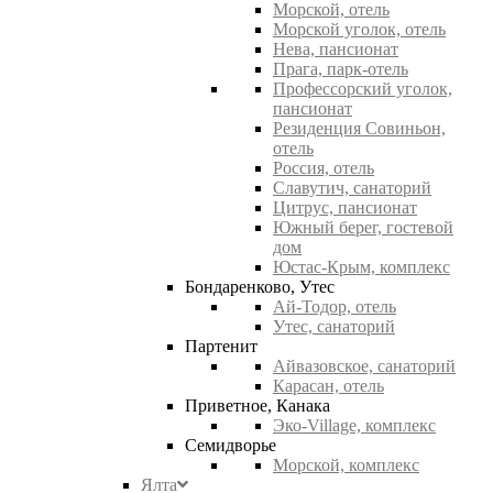
Морской, отель
Морской уголок, отель
Нева, пансионат
Прага, парк-отель
Профессорский уголок,
пансионат
Резиденция Совиньон,
отель
Россия, отель
Славутич, санаторий
Цитрус, пансионат
Южный берег, гостевой
дом
Юстас-Крым, комплекс
Бондаренково, Утес
Ай-Тодор, отель
Утес, санаторий
Партенит
Айвазовское, санаторий
Карасан, отель
Приветное, Канака
Эко-Village, комплекс
Семидворье
Морской, комплекс
Ялта