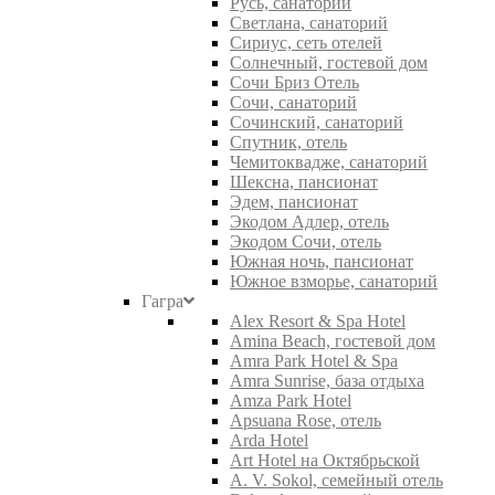
Русь, санаторий
Светлана, санаторий
Сириус, сеть отелей
Солнечный, гостевой дом
Сочи Бриз Отель
Сочи, санаторий
Сочинский, санаторий
Спутник, отель
Чемитоквадже, санаторий
Шексна, пансионат
Эдем, пансионат
Экодом Адлер, отель
Экодом Сочи, отель
Южная ночь, пансионат
Южное взморье, санаторий
Гагра
Alex Resort & Spa Hotel
Amina Beach, гостевой дом
Amra Park Hotel & Spa
Amra Sunrise, база отдыха
Amza Park Hotel
Apsuana Rose, отель
Arda Hotel
Art Hotel на Октябрьской
A. V. Sokol, семейный отель