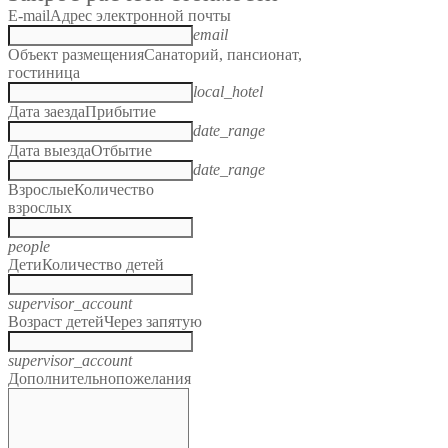
E-mail
Адрес электронной почты
email
Объект размещения
Санаторий, пансионат,
гостиница
local_hotel
Дата заезда
Прибытие
date_range
Дата выезда
Отбытие
date_range
Взрослые
Количество
взрослых
people
Дети
Количество детей
supervisor_account
Возраст детей
Через запятую
supervisor_account
Дополнительно
пожелания