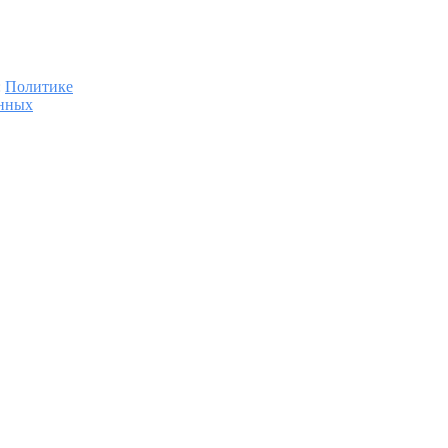
:
Политике
анных