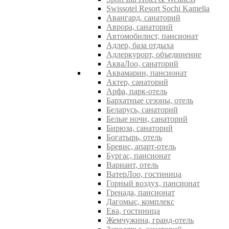
Swissotel Resort Sochi Kamelia
Авангард, санаторий
Аврора, санаторий
Автомобилист, пансионат
Адлер, база отдыха
Адлеркурорт, объединение
АкваЛоо, санаторий
Аквамарин, пансионат
Актер, санаторий
Арфа, парк-отель
Бархатные сезоны, отель
Беларусь, санаторий
Белые ночи, санаторий
Бирюза, санаторий
Богатырь, отель
Бревис, апарт-отель
Бургас, пансионат
Вариант, отель
ВатерЛоо, гостиница
Горный воздух, пансионат
Гренада, пансионат
Дагомыс, комплекс
Ева, гостиница
Жемчужина, гранд-отель