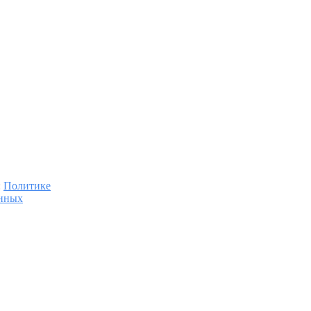
:
Политике
анных