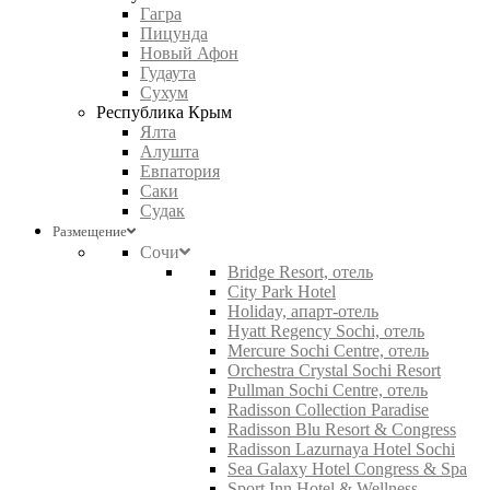
Гагра
Пицунда
Новый Афон
Гудаута
Сухум
Республика Крым
Ялта
Алушта
Евпатория
Саки
Судак
Размещение
Сочи
Bridge Resort, отель
City Park Hotel
Holiday, апарт-отель
Hyatt Regency Sochi, отель
Mercure Sochi Centre, отель
Orchestra Crystal Sochi Resort
Pullman Sochi Centre, отель
Radisson Collection Paradise
Radisson Blu Resort & Congress
Radisson Lazurnaya Hotel Sochi
Sea Galaxy Hotel Congress & Spa
Sport Inn Hotel & Wellness