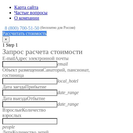
Карта сайта
Частые вопросы
О компании
8 (800) 700-51-50
(бесплатно для России)
Рассчитать стоимость
×
1
Step 1
Запрос расчета стоимости
E-mail
Адрес электронной почты
email
Объект размещения
Санаторий, пансионат,
гостиница
local_hotel
Дата заезда
Прибытие
date_range
Дата выезда
Отбытие
date_range
Взрослые
Количество
взрослых
people
Дети
Количество детей