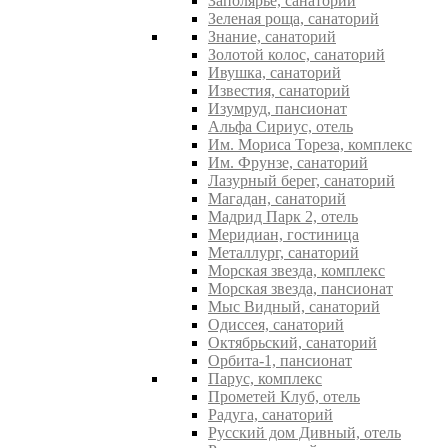
Заполярье, санаторий
Зеленая роща, санаторий
Знание, санаторий
Золотой колос, санаторий
Ивушка, санаторий
Известия, санаторий
Изумруд, пансионат
Альфа Сириус, отель
Им. Мориса Тореза, комплекс
Им. Фрунзе, санаторий
Лазурный берег, санаторий
Магадан, санаторий
Мадрид Парк 2, отель
Меридиан, гостиница
Металлург, санаторий
Морская звезда, комплекс
Морская звезда, пансионат
Мыс Видный, санаторий
Одиссея, санаторий
Октябрьский, санаторий
Орбита-1, пансионат
Парус, комплекс
Прометей Клуб, отель
Радуга, санаторий
Русский дом Дивный, отель