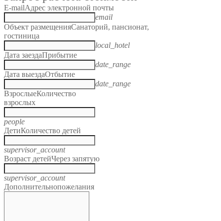
E-mail
Адрес электронной почты
email
Объект размещения
Санаторий, пансионат,
гостиница
local_hotel
Дата заезда
Прибытие
date_range
Дата выезда
Отбытие
date_range
Взрослые
Количество
взрослых
people
Дети
Количество детей
supervisor_account
Возраст детей
Через запятую
supervisor_account
Дополнительно
пожелания