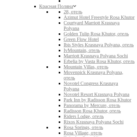
Красная Поляна
28, отель
Azimut Hotel Freestyle Rosa Khutor
Courtyard Marriott Krasnaya
Polyana
Golden Tulip Rosa Khutor, отель
Green Flow Hotel
Ibis Styles Krasnaya Polyana, отель
IvMountain, отель
Marriott Krasnaya Polyana Sochi
Erbelia by Vasta Rosa Khutor, отель
Mountain Villas, отель
Movenpick Krasnaya Polyana,
отель
Novotel Congress Krasnaya
Polyana
Novotel Resort Krasnaya Polyana
Park Inn by Radisson Rosa Khutor
Panorama by Mercure, отель
Radisson Rosa Khutor, отель
Riders Lodge, отель
Rixos Krasnaya Polyana Sochi
Rosa Springs, отель
Rosa Village, отель