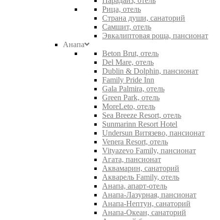
Парадайз, отель
Рица, отель
Страна души, санаторий
Самшит, отель
Эвкалиптовая роща, пансионат
Анапа
Beton Brut, отель
Del Mare, отель
Dublin & Dolphin, пансионат
Family Pride Inn
Gala Palmira, отель
Green Park, отель
MoreLeto, отель
Sea Breeze Resort, отель
Sunmarinn Resort Hotel
Undersun Витязево, пансионат
Venera Resort, отель
Vityazevo Family, пансионат
Агата, пансионат
Аквамарин, санаторий
Акварель Family, отель
Анапа, апарт-отель
Анапа-Лазурная, пансионат
Анапа-Нептун, санаторий
Анапа-Океан, санаторий