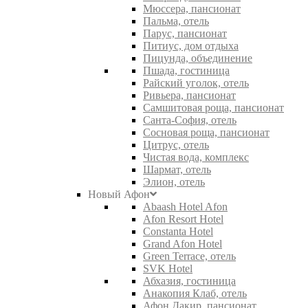
Мюссера, пансионат
Пальма, отель
Парус, пансионат
Питиус, дом отдыха
Пицунда, объединение
Пшада, гостиница
Райский уголок, отель
Ривьера, пансионат
Самшитовая роща, пансионат
Санта-София, отель
Сосновая роща, пансионат
Цитрус, отель
Чистая вода, комплекс
Шармат, отель
Элион, отель
Новый Афон
Abaash Hotel Afon
Afon Resort Hotel
Constanta Hotel
Grand Afon Hotel
Green Terrace, отель
SVK Hotel
Абхазия, гостиница
Анакопия Клаб, отель
Афон Дакир, пансионат