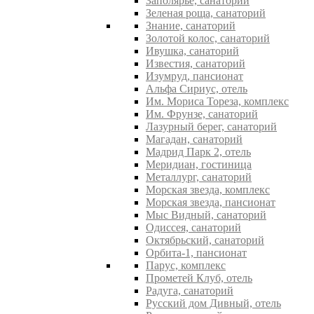
Заполярье, санаторий
Зеленая роща, санаторий
Знание, санаторий
Золотой колос, санаторий
Ивушка, санаторий
Известия, санаторий
Изумруд, пансионат
Альфа Сириус, отель
Им. Мориса Тореза, комплекс
Им. Фрунзе, санаторий
Лазурный берег, санаторий
Магадан, санаторий
Мадрид Парк 2, отель
Меридиан, гостиница
Металлург, санаторий
Морская звезда, комплекс
Морская звезда, пансионат
Мыс Видный, санаторий
Одиссея, санаторий
Октябрьский, санаторий
Орбита-1, пансионат
Парус, комплекс
Прометей Клуб, отель
Радуга, санаторий
Русский дом Дивный, отель