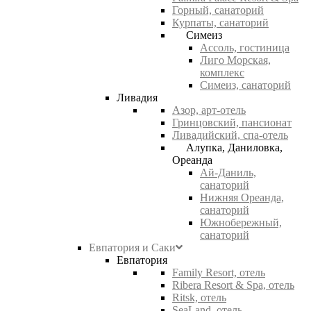
Горный, санаторий
Курпаты, санаторий
Симеиз
Ассоль, гостиница
Лиго Морская,
комплекс
Симеиз, санаторий
Ливадия
Азор, арт-отель
Гринцовский, пансионат
Ливадийский, спа-отель
Алупка, Даниловка,
Ореанда
Ай-Даниль,
санаторий
Нижняя Ореанда,
санаторий
Южнобережный,
санаторий
Евпатория и Саки
Евпатория
Family Resort, отель
Ribera Resort & Spa, отель
Ritsk, отель
SeaLand, отель