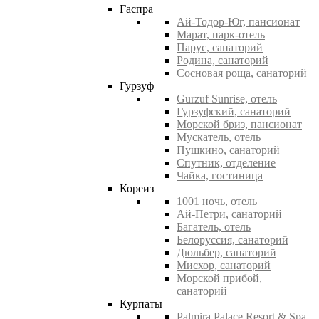
Гаспра
Ай-Тодор-Юг, пансионат
Марат, парк-отель
Парус, санаторий
Родина, санаторий
Сосновая роща, санаторий
Гурзуф
Gurzuf Sunrise, отель
Гурзуфский, санаторий
Морской бриз, пансионат
Мускатель, отель
Пушкино, санаторий
Спутник, отделение
Чайка, гостиница
Кореиз
1001 ночь, отель
Ай-Петри, санаторий
Багатель, отель
Белоруссия, санаторий
Дюльбер, санаторий
Мисхор, санаторий
Морской прибой,
санаторий
Курпаты
Palmira Palace Resort & Spa