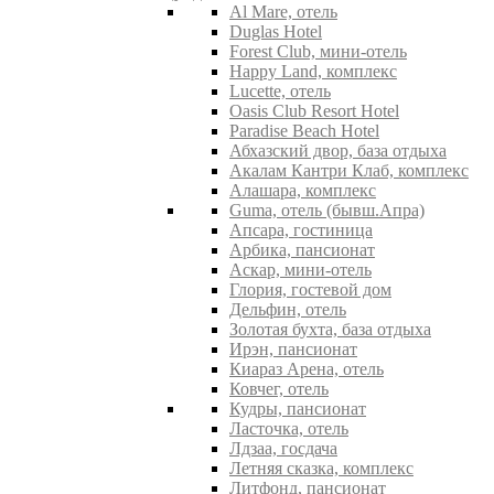
Al Mare, отель
Duglas Hotel
Forest Club, мини-отель
Happy Land, комплекс
Lucette, отель
Oasis Club Resort Hotel
Paradise Beach Hotel
Абхазский двор, база отдыха
Акалам Кантри Клаб, комплекс
Алашара, комплекс
Guma, отель (бывш.Апра)
Апсара, гостиница
Арбика, пансионат
Аскар, мини-отель
Глория, гостевой дом
Дельфин, отель
Золотая бухта, база отдыха
Ирэн, пансионат
Киараз Арена, отель
Ковчег, отель
Кудры, пансионат
Ласточка, отель
Лдзаа, госдача
Летняя сказка, комплекс
Литфонд, пансионат