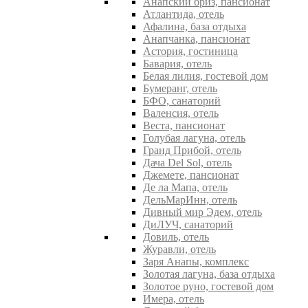
Анапский бриз, пансионат
Атлантида, отель
Афалина, база отдыха
Анапчанка, пансионат
Астория, гостиница
Бавария, отель
Белая лилия, гостевой дом
Бумеранг, отель
БФО, санаторий
Валенсия, отель
Веста, пансионат
Голубая лагуна, отель
Гранд Прибой, отель
Дача Del Sol, отель
Джемете, пансионат
Де ла Мапа, отель
ДельМарИнн, отель
Дивный мир Эдем, отель
ДиЛУЧ, санаторий
Довиль, отель
Журавли, отель
Заря Анапы, комплекс
Золотая лагуна, база отдыха
Золотое руно, гостевой дом
Имера, отель