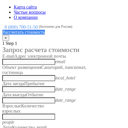
Карта сайта
Частые вопросы
О компании
8 (800) 700-51-50
(бесплатно для России)
Рассчитать стоимость
×
1
Step 1
Запрос расчета стоимости
E-mail
Адрес электронной почты
email
Объект размещения
Санаторий, пансионат,
гостиница
local_hotel
Дата заезда
Прибытие
date_range
Дата выезда
Отбытие
date_range
Взрослые
Количество
взрослых
people
Дети
Количество детей