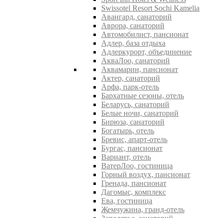
Swissotel Resort Sochi Kamelia
Авангард, санаторий
Аврора, санаторий
Автомобилист, пансионат
Адлер, база отдыха
Адлеркурорт, объединение
АкваЛоо, санаторий
Аквамарин, пансионат
Актер, санаторий
Арфа, парк-отель
Бархатные сезоны, отель
Беларусь, санаторий
Белые ночи, санаторий
Бирюза, санаторий
Богатырь, отель
Бревис, апарт-отель
Бургас, пансионат
Вариант, отель
ВатерЛоо, гостиница
Горный воздух, пансионат
Гренада, пансионат
Дагомыс, комплекс
Ева, гостиница
Жемчужина, гранд-отель