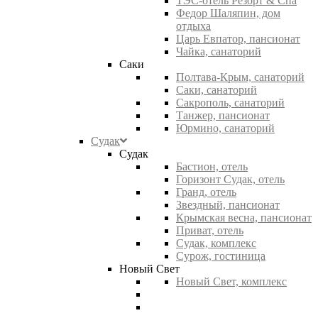
ТЭС-отель Резорт & Спа
Федор Шаляпин, дом
отдыха
Царь Евпатор, пансионат
Чайка, санаторий
Саки
Полтава-Крым, санаторий
Саки, санаторий
Сакрополь, санаторий
Танжер, пансионат
Юрмино, санаторий
Судак
Судак
Бастион, отель
Горизонт Судак, отель
Гранд, отель
Звездный, пансионат
Крымская весна, пансионат
Приват, отель
Судак, комплекс
Сурож, гостиница
Новый Свет
Новый Свет, комплекс