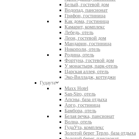
Белый, гостевой дом
Водопад, пансионат
Грифон, гостиница
Как дома, гостиница
Камарит, комплекс
Лебедь, отель
Леон, гостевой дом
Мандарин, гостиница
Никополи, отель
Родина, отель
Фортуна, гостевой дом
У монастыря, парк-отель
Царская аллея, отель
Эко-Вилладж, коттеджи
Гудаута
Maxx Hotel
San-Siro, отель
Апсны, база отдыха
Арго, гостиница
Бамбора, отель
Белая речка, пансионат
Волна, отель
ГудаУта, комплекс
Золотой берег Терло, база отдыха
Золотой берег, пансионат