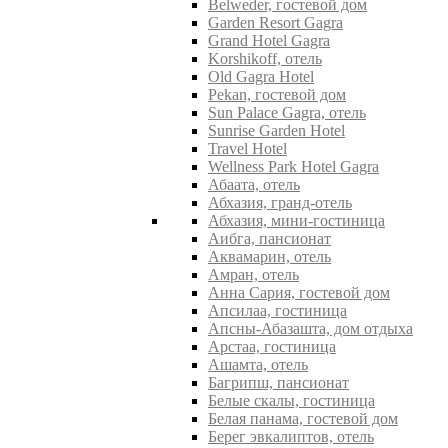
Belweder, гостевой дом
Garden Resort Gagra
Grand Hotel Gagra
Korshikoff, отель
Old Gagra Hotel
Pekan, гостевой дом
Sun Palace Gagra, отель
Sunrise Garden Hotel
Travel Hotel
Wellness Park Hotel Gagra
Абаата, отель
Абхазия, гранд-отель
Абхазия, мини-гостиница
Аибга, пансионат
Аквамарин, отель
Амран, отель
Анна Сария, гостевой дом
Апсилаа, гостиница
Апсны-Абазашта, дом отдыха
Арстаа, гостиница
Ашамта, отель
Багрипш, пансионат
Белые скалы, гостиница
Белая панама, гостевой дом
Берег эвкалиптов, отель