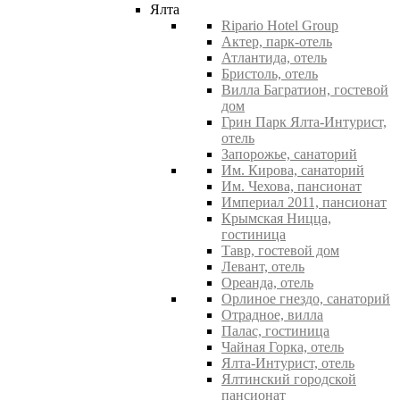
Ялта
Ripario Hotel Group
Актер, парк-отель
Атлантида, отель
Бристоль, отель
Вилла Багратион, гостевой
дом
Грин Парк Ялта-Интурист,
отель
Запорожье, санаторий
Им. Кирова, санаторий
Им. Чехова, пансионат
Империал 2011, пансионат
Крымская Ницца,
гостиница
Тавр, гостевой дом
Левант, отель
Ореанда, отель
Орлиное гнездо, санаторий
Отрадное, вилла
Палас, гостиница
Чайная Горка, отель
Ялта-Интурист, отель
Ялтинский городской
пансионат