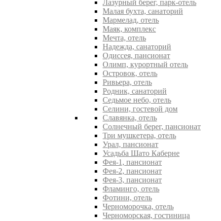
Лазурный берег, парк-отель
Малая бухта, санаторий
Мармелад, отель
Маяк, комплекс
Мечта, отель
Надежда, санаторий
Одиссея, пансионат
Олимп, курортный отель
Островок, отель
Ривьера, отель
Родник, санаторий
Седьмое небо, отель
Селини, гостевой дом
Славянка, отель
Солнечный берег, пансионат
Три мушкетера, отель
Урал, пансионат
Усадьба Шато Каберне
Фея-1, пансионат
Фея-2, пансионат
Фея-3, пансионат
Фламинго, отель
Фотини, отель
Черноморочка, отель
Черноморская, гостиница