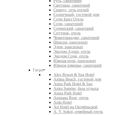
Русь, санаторий
Светлана, санаторий
Сириус, сеть отелей
Солнечный, гостевой дом
Сочи Бриз Отель
Сочи, санаторий
Сочинский, санаторий
Спутник, отель
Чемитоквадже, санаторий
Шексна, пансионат
Эдем, пансионат
Экодом Адлер, отель
Экодом Сочи, отель
Южная ночь, пансионат
Южное взморье, санаторий
Гагра
Alex Resort & Spa Hotel
Amina Beach, гостевой дом
Amra Park Hotel & Spa
Amra Sunrise, база отдыха
Amza Park Hotel
Apsuana Rose, отель
Arda Hotel
Art Hotel на Октябрьской
A. V. Sokol, семейный отель