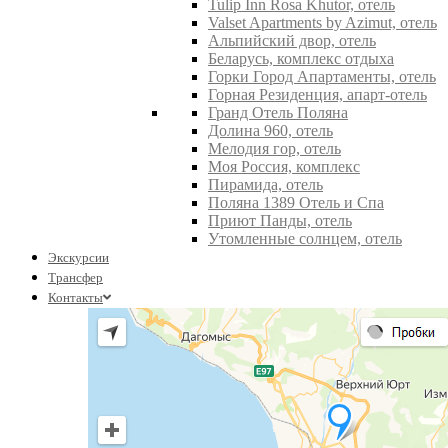
Tulip Inn Rosa Khutor, отель
Valset Apartments by Azimut, отель
Альпийский двор, отель
Беларусь, комплекс отдыха
Горки Город Апартаменты, отель
Горная Резиденция, апарт-отель
Гранд Отель Поляна
Долина 960, отель
Мелодия гор, отель
Моя Россия, комплекс
Пирамида, отель
Поляна 1389 Отель и Спа
Приют Панды, отель
Утомленные солнцем, отель
Экскурсии
Трансфер
Контакты