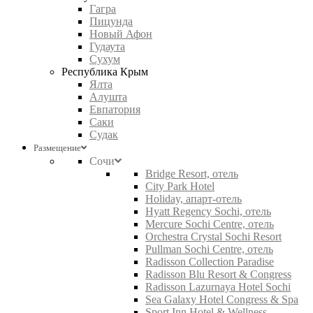
Гагра
Пицунда
Новый Афон
Гудаута
Сухум
Республика Крым
Ялта
Алушта
Евпатория
Саки
Судак
Размещение
Сочи
Bridge Resort, отель
City Park Hotel
Holiday, апарт-отель
Hyatt Regency Sochi, отель
Mercure Sochi Centre, отель
Orchestra Crystal Sochi Resort
Pullman Sochi Centre, отель
Radisson Collection Paradise
Radisson Blu Resort & Congress
Radisson Lazurnaya Hotel Sochi
Sea Galaxy Hotel Congress & Spa
Sport Inn Hotel & Wellness