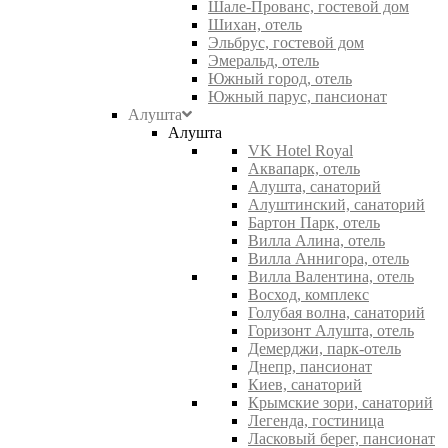
Шале-Прованс, гостевой дом
Шихан, отель
Эльбрус, гостевой дом
Эмеральд, отель
Южный город, отель
Южный парус, пансионат
Алушта
Алушта
VK Hotel Royal
Аквапарк, отель
Алушта, санаторий
Алуштинский, санаторий
Бартон Парк, отель
Вилла Алина, отель
Вилла Аннигора, отель
Вилла Валентина, отель
Восход, комплекс
Голубая волна, санаторий
Горизонт Алушта, отель
Демерджи, парк-отель
Днепр, пансионат
Киев, санаторий
Крымские зори, санаторий
Легенда, гостиница
Ласковый берег, пансионат