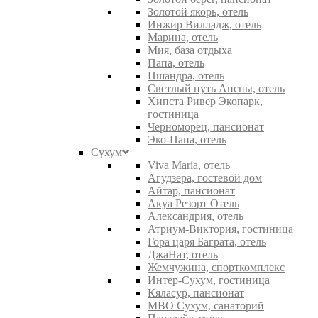
Золотой якорь, отель
Инжир Вилладж, отель
Марина, отель
Мия, база отдыха
Папа, отель
Пшандра, отель
Светлый путь Апсны, отель
Хипста Ривер Экопарк,
гостиница
Черноморец, пансионат
Эко-Папа, отель
Сухум
Viva Maria, отель
Агудзера, гостевой дом
Айтар, пансионат
Акуа Резорт Отель
Александрия, отель
Атриум-Виктория, гостиница
Гора царя Баграта, отель
ДжаНат, отель
Жемчужина, спорткомплекс
Интер-Сухум, гостиница
Кяласур, пансионат
МВО Сухум, санаторий