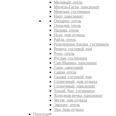
Медовый, отель
Мидель-Гагра, пансионат
Морская, гостиница
Нарт, пансионат
Онтарио, отель
Орхидея, отель
Пальма, отель
Псоу, дом отдыха
Райда, отель
Резиденция Апсны, гостиница
Репруа, гостевой дом
Руно, отель
Руслан, гостиница
Сан-Марина, пансионат
Сана, санаторий
Сария, отель
Сказка, гостевой дом
Солнечный, дом отдыха
Солнечный, пансионат
Тихий Дон, гостиница
Холодная речка, пансионат
Чегем, дом отдыха
Экохаус, отель
Эра, база отдыха
Пицунда