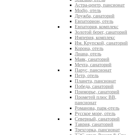
Астра-центр, пансионат
Modjo, отель
Дружба, санаторий
Евпаторион, отель
Евпатория, комплекс
Золотой берег, санаторий
Империя, комплекс
Им. Крупской, санаторий
Корона, отель
Лиана, отель
Маяк, санаторий
Мечта, санаторий
Парус, пансионат
Петр, отель
Планета, пансионат
Победа, санаторий
Приморье, санаторий
Прометей плюс ВВ,
пансионат
Романова, парк-отель
Русское море, отель
Северный, санаторий
Таврия, санаторий
Трехгорка, пансионат