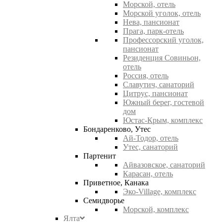
Морской, отель
Морской уголок, отель
Нева, пансионат
Прага, парк-отель
Профессорский уголок,
пансионат
Резиденция Совиньон,
отель
Россия, отель
Славутич, санаторий
Цитрус, пансионат
Южный берег, гостевой
дом
Юстас-Крым, комплекс
Бондаренково, Утес
Ай-Тодор, отель
Утес, санаторий
Партенит
Айвазовское, санаторий
Карасан, отель
Приветное, Канака
Эко-Village, комплекс
Семидворье
Морской, комплекс
Ялта