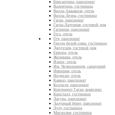
Бригантина, пансионат
Валентина, гостиница
Вилла Аквавизи, отель
Вилла Леона, гостиница
Гагра, пансионат
Гагра-Лазурная, гостевой дом
Гагрипш, пансионат
Гега, отель
Геч, пансионат
Гнездо белой совы, гостиница
Джугелия, гостевой дом
Европа, отель
Жоэквара, отель
Илиос, отель
Им. Челюскинцев, санаторий
Империя, отель
Индисан, отель
Кавказ, пансионат
Колхида, пансионат
Континент Гагра, комплекс
Кристалл, гостиница
Лагуна, пансионат
Лазурный берег, пансионат
Лулу, гостиница
Магнолия, гостиница