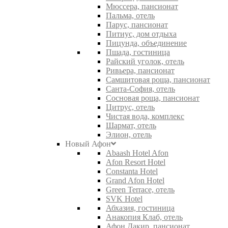
Мюссера, пансионат
Пальма, отель
Парус, пансионат
Питиус, дом отдыха
Пицунда, объединение
Пшада, гостиница
Райский уголок, отель
Ривьера, пансионат
Самшитовая роща, пансионат
Санта-София, отель
Сосновая роща, пансионат
Цитрус, отель
Чистая вода, комплекс
Шармат, отель
Элион, отель
Новый Афон
Abaash Hotel Afon
Afon Resort Hotel
Constanta Hotel
Grand Afon Hotel
Green Terrace, отель
SVK Hotel
Абхазия, гостиница
Анакопия Клаб, отель
Афон Дакир, пансионат