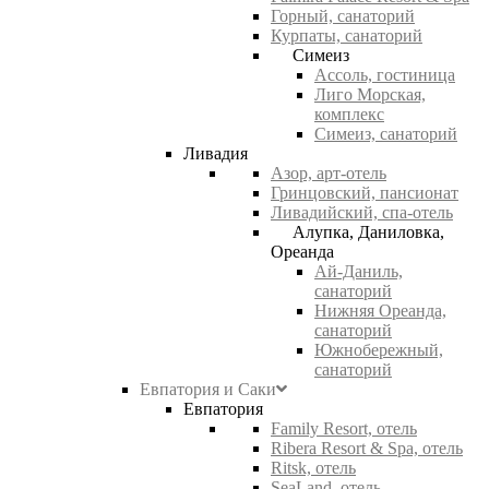
Горный, санаторий
Курпаты, санаторий
Симеиз
Ассоль, гостиница
Лиго Морская,
комплекс
Симеиз, санаторий
Ливадия
Азор, арт-отель
Гринцовский, пансионат
Ливадийский, спа-отель
Алупка, Даниловка,
Ореанда
Ай-Даниль,
санаторий
Нижняя Ореанда,
санаторий
Южнобережный,
санаторий
Евпатория и Саки
Евпатория
Family Resort, отель
Ribera Resort & Spa, отель
Ritsk, отель
SeaLand, отель