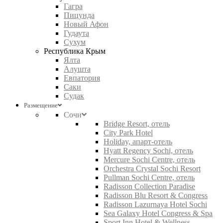
Гагра
Пицунда
Новый Афон
Гудаута
Сухум
Республика Крым
Ялта
Алушта
Евпатория
Саки
Судак
Размещение
Сочи
Bridge Resort, отель
City Park Hotel
Holiday, апарт-отель
Hyatt Regency Sochi, отель
Mercure Sochi Centre, отель
Orchestra Crystal Sochi Resort
Pullman Sochi Centre, отель
Radisson Collection Paradise
Radisson Blu Resort & Congress
Radisson Lazurnaya Hotel Sochi
Sea Galaxy Hotel Congress & Spa
Sport Inn Hotel & Wellness