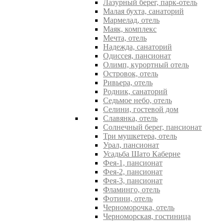
Лазурный берег, парк-отель
Малая бухта, санаторий
Мармелад, отель
Маяк, комплекс
Мечта, отель
Надежда, санаторий
Одиссея, пансионат
Олимп, курортный отель
Островок, отель
Ривьера, отель
Родник, санаторий
Седьмое небо, отель
Селини, гостевой дом
Славянка, отель
Солнечный берег, пансионат
Три мушкетера, отель
Урал, пансионат
Усадьба Шато Каберне
Фея-1, пансионат
Фея-2, пансионат
Фея-3, пансионат
Фламинго, отель
Фотини, отель
Черноморочка, отель
Черноморская, гостиница