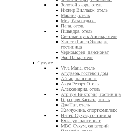
Золотой якорь, отель
Инжир Вилладж, отель
Марина, отель
Мия, база отдыха
Папа, отель
Пшандра, отель
Светлый путь Апсны, отель
Хипста Ривер Экопарк,
гостиница
Черноморец, пансионат
Эко-Папа, отель
Сухум
Viva Maria, отель
Агудзера, гостевой дом
Айтар, пансионат
Акуа Резорт Отель
Александрия, отель
Атриум-Виктория, гостиница
Гора царя Баграта, отель
ДжаНат, отель
Жемчужина, спорткомплекс
Интер-Сухум, гостиница
Кяласур, пансионат
МВО Сухум, санаторий