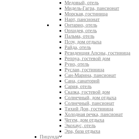
Медовый, отель
Мидель-Гагра, пансионат
Морская, гостиница
Нарт, пансионат
Онтарио, отель
Орхидея, отель
Пальма, отель
Псоу, дом отдыха
Райда, отель
Резиденция Апсны, гостиница
Репруа, гостевой дом
Руно, отель
Руслан, гостиница
Сан-Марина, пансионат
Сана, санаторий
Сария, отель
Сказка, гостевой дом
Солнечный, дом отдыха
Солнечный, пансионат
Тихий Дон, гостиница
Холодная речка, пансионат
Чегем, дом отдыха
Экохаус, отель
Эра, база отдыха
Пицунда