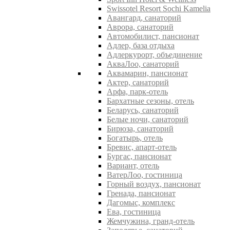
Swissotel Resort Sochi Kamelia
Авангард, санаторий
Аврора, санаторий
Автомобилист, пансионат
Адлер, база отдыха
Адлеркурорт, объединение
АкваЛоо, санаторий
Аквамарин, пансионат
Актер, санаторий
Арфа, парк-отель
Бархатные сезоны, отель
Беларусь, санаторий
Белые ночи, санаторий
Бирюза, санаторий
Богатырь, отель
Бревис, апарт-отель
Бургас, пансионат
Вариант, отель
ВатерЛоо, гостиница
Горный воздух, пансионат
Гренада, пансионат
Дагомыс, комплекс
Ева, гостиница
Жемчужина, гранд-отель