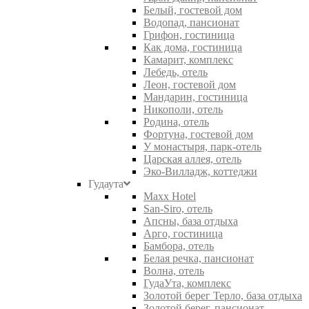
Белый, гостевой дом
Водопад, пансионат
Грифон, гостиница
Как дома, гостиница
Камарит, комплекс
Лебедь, отель
Леон, гостевой дом
Мандарин, гостиница
Никополи, отель
Родина, отель
Фортуна, гостевой дом
У монастыря, парк-отель
Царская аллея, отель
Эко-Вилладж, коттеджи
Гудаута
Maxx Hotel
San-Siro, отель
Апсны, база отдыха
Арго, гостиница
Бамбора, отель
Белая речка, пансионат
Волна, отель
ГудаУта, комплекс
Золотой берег Терло, база отдыха
Золотой берег, пансионат