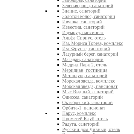
Заполярье, санаторий
Зеленая роща, санаторий
Знание, санаторий
Золотой колос, санаторий
Ивушка, санаторий
Известия, санаторий
Изумруд, пансионат
Альфа Сириус, отель
Им. Мориса Тореза, комплекс
Им. Фрунзе, санаторий
Лазурный берег, санаторий
Магадан, санаторий
Мадрид Парк 2, отель
Меридиан, гостиница
Металлург, санаторий
Морская звезда, комплекс
Морская звезда, пансионат
Мыс Видный, санаторий
Одиссея, санаторий
Октябрьский, санаторий
Орбита-1, пансионат
Парус, комплекс
Прометей Клуб, отель
Радуга, санаторий
Русский дом Дивный, отель