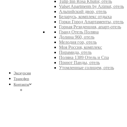
Tulip Inn Rosa Khutor, отель
Valset Apartments by Azimut, отель
Альпийский двор, отель
Беларусь, комплекс отдыха
Горки Город Апартаменты, отель
Горная Резиденция, апарт-отель
Гранд Отель Поляна
Долина 960, отель
Мелодия гор, отель
Моя Россия, комплекс
Пирамида, отель
Поляна 1389 Отель и Спа
Приют Панды, отель
Утомленные солнцем, отель
Экскурсии
Трансфер
Контакты