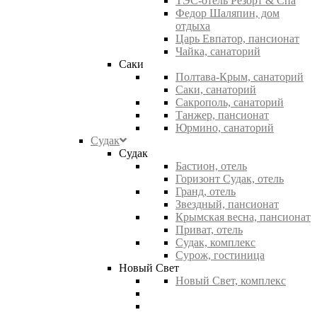
ТЭС-отель Резорт & Спа
Федор Шаляпин, дом
отдыха
Царь Евпатор, пансионат
Чайка, санаторий
Саки
Полтава-Крым, санаторий
Саки, санаторий
Сакрополь, санаторий
Танжер, пансионат
Юрмино, санаторий
Судак
Судак
Бастион, отель
Горизонт Судак, отель
Гранд, отель
Звездный, пансионат
Крымская весна, пансионат
Приват, отель
Судак, комплекс
Сурож, гостиница
Новый Свет
Новый Свет, комплекс