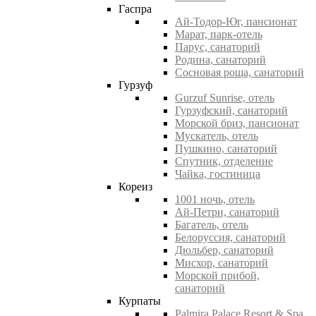
Гаспра
Ай-Тодор-Юг, пансионат
Марат, парк-отель
Парус, санаторий
Родина, санаторий
Сосновая роща, санаторий
Гурзуф
Gurzuf Sunrise, отель
Гурзуфский, санаторий
Морской бриз, пансионат
Мускатель, отель
Пушкино, санаторий
Спутник, отделение
Чайка, гостиница
Кореиз
1001 ночь, отель
Ай-Петри, санаторий
Багатель, отель
Белоруссия, санаторий
Дюльбер, санаторий
Мисхор, санаторий
Морской прибой,
санаторий
Курпаты
Palmira Palace Resort & Spa