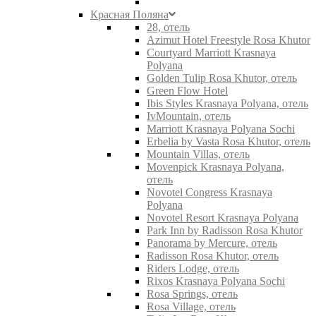
Красная Поляна
28, отель
Azimut Hotel Freestyle Rosa Khutor
Courtyard Marriott Krasnaya
Polyana
Golden Tulip Rosa Khutor, отель
Green Flow Hotel
Ibis Styles Krasnaya Polyana, отель
IvMountain, отель
Marriott Krasnaya Polyana Sochi
Erbelia by Vasta Rosa Khutor, отель
Mountain Villas, отель
Movenpick Krasnaya Polyana,
отель
Novotel Congress Krasnaya
Polyana
Novotel Resort Krasnaya Polyana
Park Inn by Radisson Rosa Khutor
Panorama by Mercure, отель
Radisson Rosa Khutor, отель
Riders Lodge, отель
Rixos Krasnaya Polyana Sochi
Rosa Springs, отель
Rosa Village, отель