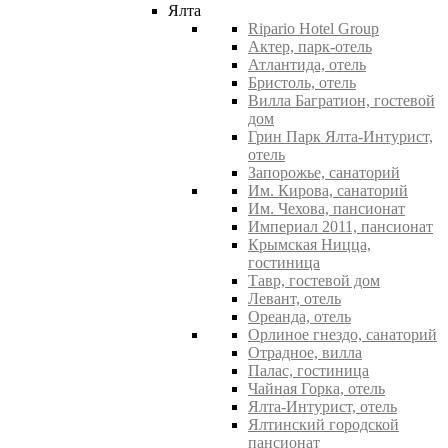
Ялта
Ripario Hotel Group
Актер, парк-отель
Атлантида, отель
Бристоль, отель
Вилла Багратион, гостевой
дом
Грин Парк Ялта-Интурист,
отель
Запорожье, санаторий
Им. Кирова, санаторий
Им. Чехова, пансионат
Империал 2011, пансионат
Крымская Ницца,
гостиница
Тавр, гостевой дом
Левант, отель
Ореанда, отель
Орлиное гнездо, санаторий
Отрадное, вилла
Палас, гостиница
Чайная Горка, отель
Ялта-Интурист, отель
Ялтинский городской
пансионат