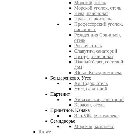
Морской, отель
Морской уголок, отель
Нева, пансионат
Прага, парк-отель
Профессорский уголок,
пансионат
Резиденция Совиньон,
отель
Россия, отель
Славутич, санаторий
Цитрус, пансионат
Южный берег, гостевой
дом
Юстас-Крым, комплекс
Бондаренково, Утес
Ай-Тодор, отель
Утес, санаторий
Партенит
Айвазовское, санаторий
Карасан, отель
Приветное, Канака
Эко-Village, комплекс
Семидворье
Морской, комплекс
Ялта