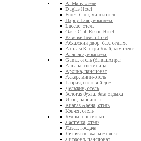
Al Mare, отель
Duglas Hotel
Forest Club, мини-отель
Happy Land, комплекс
Lucette, отель
Oasis Club Resort Hotel
Paradise Beach Hotel
Абхазский двор, база отдыха
Акалам Кантри Клаб, комплекс
Алашара, комплекс
Guma, отель (бывш.Апра)
Апсара, гостиница
Арбика, пансионат
Аскар, мини-отель
Глория, гостевой дом
Дельфин, отель
Золотая бухта, база отдыха
Ирэн, пансионат
Киараз Арена, отель
Ковчег, отель
Кудры, пансионат
Ласточка, отель
Лдзаа, госдача
Летняя сказка, комплекс
Литфонд, пансионат