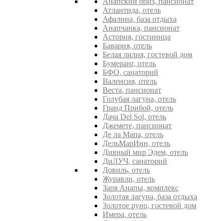
Анапский бриз, пансионат
Атлантида, отель
Афалина, база отдыха
Анапчанка, пансионат
Астория, гостиница
Бавария, отель
Белая лилия, гостевой дом
Бумеранг, отель
БФО, санаторий
Валенсия, отель
Веста, пансионат
Голубая лагуна, отель
Гранд Прибой, отель
Дача Del Sol, отель
Джемете, пансионат
Де ла Мапа, отель
ДельМарИнн, отель
Дивный мир Эдем, отель
ДиЛУЧ, санаторий
Довиль, отель
Журавли, отель
Заря Анапы, комплекс
Золотая лагуна, база отдыха
Золотое руно, гостевой дом
Имера, отель