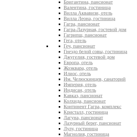
Бригантина, пансионат
Валентина, гостиница
Вилла Аквавизи, отель
Вилла Леона, гостиница
Гагра, пансионат
Гагра-Лазурная, гостевой дом
Гагрипш, пансионат
Гега, отель
Геч, пансионат
Гнездо белой совы, гостиница
Джугелия, гостевой дом
Европа, отель
Жоэквара, отель
Илиос, отель
Им. Челюскинцев, санаторий
Империя, отель
Индисан, отель
Кавказ, пансионат
Колхида, пансионат
Континент Гагра, комплекс
Кристалл, гостиница
Лагуна, пансионат
Лазурный берег, пансионат
Лулу, гостиница
Магнолия, гостиница