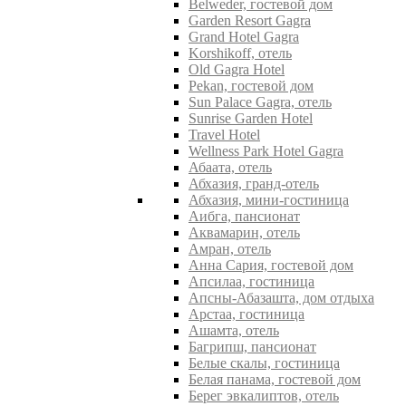
Belweder, гостевой дом
Garden Resort Gagra
Grand Hotel Gagra
Korshikoff, отель
Old Gagra Hotel
Pekan, гостевой дом
Sun Palace Gagra, отель
Sunrise Garden Hotel
Travel Hotel
Wellness Park Hotel Gagra
Абаата, отель
Абхазия, гранд-отель
Абхазия, мини-гостиница
Аибга, пансионат
Аквамарин, отель
Амран, отель
Анна Сария, гостевой дом
Апсилаа, гостиница
Апсны-Абазашта, дом отдыха
Арстаа, гостиница
Ашамта, отель
Багрипш, пансионат
Белые скалы, гостиница
Белая панама, гостевой дом
Берег эвкалиптов, отель