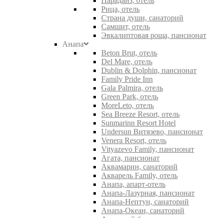
Парадайз, отель
Рица, отель
Страна души, санаторий
Самшит, отель
Эвкалиптовая роща, пансионат
Анапа
Beton Brut, отель
Del Mare, отель
Dublin & Dolphin, пансионат
Family Pride Inn
Gala Palmira, отель
Green Park, отель
MoreLeto, отель
Sea Breeze Resort, отель
Sunmarinn Resort Hotel
Undersun Витязево, пансионат
Venera Resort, отель
Vityazevo Family, пансионат
Агата, пансионат
Аквамарин, санаторий
Акварель Family, отель
Анапа, апарт-отель
Анапа-Лазурная, пансионат
Анапа-Нептун, санаторий
Анапа-Океан, санаторий