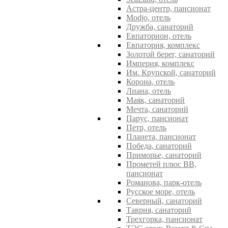
Астра-центр, пансионат
Modjo, отель
Дружба, санаторий
Евпаторион, отель
Евпатория, комплекс
Золотой берег, санаторий
Империя, комплекс
Им. Крупской, санаторий
Корона, отель
Лиана, отель
Маяк, санаторий
Мечта, санаторий
Парус, пансионат
Петр, отель
Планета, пансионат
Победа, санаторий
Приморье, санаторий
Прометей плюс ВВ,
пансионат
Романова, парк-отель
Русское море, отель
Северный, санаторий
Таврия, санаторий
Трехгорка, пансионат