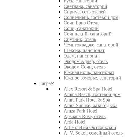
Русь, санаторий
Светлана, санаторий
Сириус, сеть отелей
Солнечный, гостевой дом
Сочи Бриз Отель
Сочи, санаторий
Сочинский, санаторий
Спутник, отель
Чемитоквадже, санаторий
Шексна, пансионат
Эдем, пансионат
Экодом Адлер, отель
Экодом Сочи, отель
Южная ночь, пансионат
Южное взморье, санаторий
Гагра
Alex Resort & Spa Hotel
Amina Beach, гостевой дом
Amra Park Hotel & Spa
Amra Sunrise, база отдыха
Amza Park Hotel
Apsuana Rose, отель
Arda Hotel
Art Hotel на Октябрьской
A. V. Sokol, семейный отель