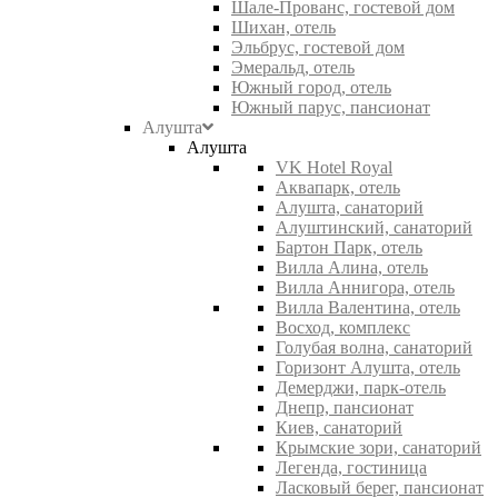
Шале-Прованс, гостевой дом
Шихан, отель
Эльбрус, гостевой дом
Эмеральд, отель
Южный город, отель
Южный парус, пансионат
Алушта
Алушта
VK Hotel Royal
Аквапарк, отель
Алушта, санаторий
Алуштинский, санаторий
Бартон Парк, отель
Вилла Алина, отель
Вилла Аннигора, отель
Вилла Валентина, отель
Восход, комплекс
Голубая волна, санаторий
Горизонт Алушта, отель
Демерджи, парк-отель
Днепр, пансионат
Киев, санаторий
Крымские зори, санаторий
Легенда, гостиница
Ласковый берег, пансионат