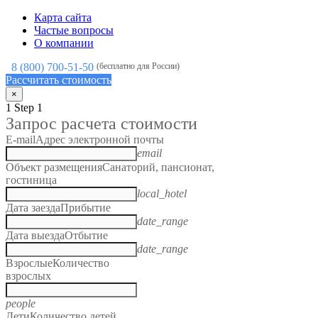
Карта сайта
Частые вопросы
О компании
8 (800) 700-51-50
(бесплатно для России)
Рассчитать стоимость
×
1
Step 1
Запрос расчета стоимости
E-mail
Адрес электронной почты
email
Объект размещения
Санаторий, пансионат,
гостиница
local_hotel
Дата заезда
Прибытие
date_range
Дата выезда
Отбытие
date_range
Взрослые
Количество
взрослых
people
Дети
Количество детей