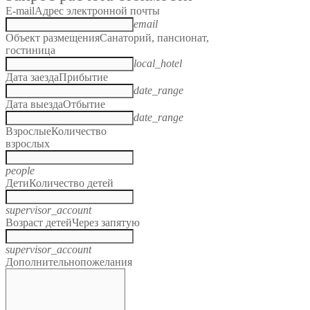
E-mail
Адрес электронной почты
email
Объект размещения
Санаторий, пансионат,
гостиница
local_hotel
Дата заезда
Прибытие
date_range
Дата выезда
Отбытие
date_range
Взрослые
Количество
взрослых
people
Дети
Количество детей
supervisor_account
Возраст детей
Через запятую
supervisor_account
Дополнительно
пожелания