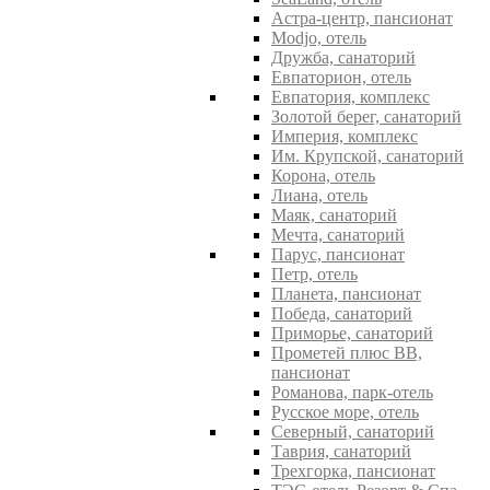
Астра-центр, пансионат
Modjo, отель
Дружба, санаторий
Евпаторион, отель
Евпатория, комплекс
Золотой берег, санаторий
Империя, комплекс
Им. Крупской, санаторий
Корона, отель
Лиана, отель
Маяк, санаторий
Мечта, санаторий
Парус, пансионат
Петр, отель
Планета, пансионат
Победа, санаторий
Приморье, санаторий
Прометей плюс ВВ,
пансионат
Романова, парк-отель
Русское море, отель
Северный, санаторий
Таврия, санаторий
Трехгорка, пансионат