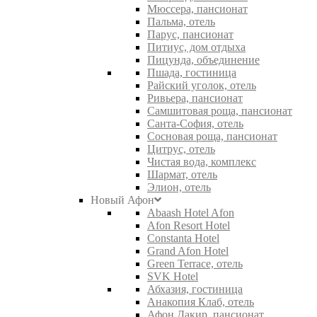
Мюссера, пансионат
Пальма, отель
Парус, пансионат
Питиус, дом отдыха
Пицунда, объединение
Пшада, гостиница
Райский уголок, отель
Ривьера, пансионат
Самшитовая роща, пансионат
Санта-София, отель
Сосновая роща, пансионат
Цитрус, отель
Чистая вода, комплекс
Шармат, отель
Элион, отель
Новый Афон
Abaash Hotel Afon
Afon Resort Hotel
Constanta Hotel
Grand Afon Hotel
Green Terrace, отель
SVK Hotel
Абхазия, гостиница
Анакопия Клаб, отель
Афон Дакир, пансионат