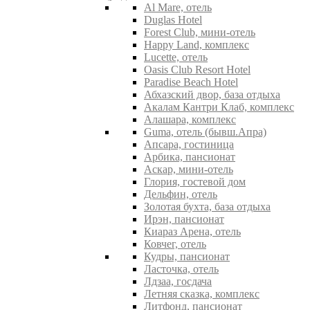
Al Mare, отель
Duglas Hotel
Forest Club, мини-отель
Happy Land, комплекс
Lucette, отель
Oasis Club Resort Hotel
Paradise Beach Hotel
Абхазский двор, база отдыха
Акалам Кантри Клаб, комплекс
Алашара, комплекс
Guma, отель (бывш.Апра)
Апсара, гостиница
Арбика, пансионат
Аскар, мини-отель
Глория, гостевой дом
Дельфин, отель
Золотая бухта, база отдыха
Ирэн, пансионат
Киараз Арена, отель
Ковчег, отель
Кудры, пансионат
Ласточка, отель
Лдзаа, госдача
Летняя сказка, комплекс
Литфонд, пансионат