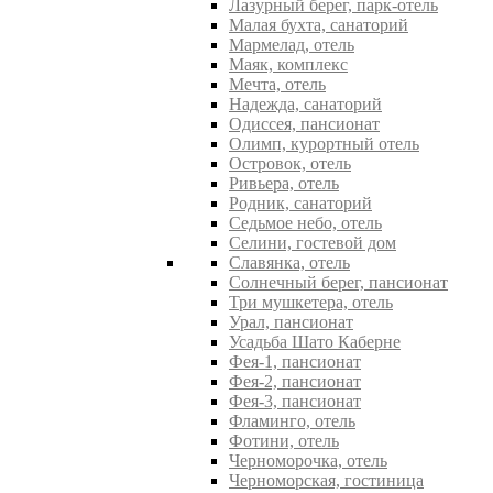
Лазурный берег, парк-отель
Малая бухта, санаторий
Мармелад, отель
Маяк, комплекс
Мечта, отель
Надежда, санаторий
Одиссея, пансионат
Олимп, курортный отель
Островок, отель
Ривьера, отель
Родник, санаторий
Седьмое небо, отель
Селини, гостевой дом
Славянка, отель
Солнечный берег, пансионат
Три мушкетера, отель
Урал, пансионат
Усадьба Шато Каберне
Фея-1, пансионат
Фея-2, пансионат
Фея-3, пансионат
Фламинго, отель
Фотини, отель
Черноморочка, отель
Черноморская, гостиница