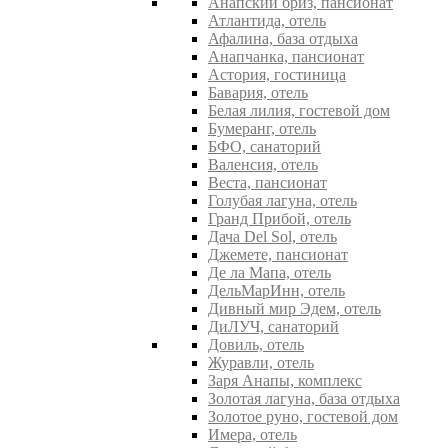
Анапский бриз, пансионат
Атлантида, отель
Афалина, база отдыха
Анапчанка, пансионат
Астория, гостиница
Бавария, отель
Белая лилия, гостевой дом
Бумеранг, отель
БФО, санаторий
Валенсия, отель
Веста, пансионат
Голубая лагуна, отель
Гранд Прибой, отель
Дача Del Sol, отель
Джемете, пансионат
Де ла Мапа, отель
ДельМарИнн, отель
Дивный мир Эдем, отель
ДиЛУЧ, санаторий
Довиль, отель
Журавли, отель
Заря Анапы, комплекс
Золотая лагуна, база отдыха
Золотое руно, гостевой дом
Имера, отель