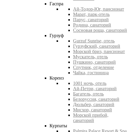
Гаспра
Ай-Тодор-Юг, пансионат
Марат, парк-отель
Парус, санаторий
Родина, санаторий
Сосновая роща, санаторий
Гурзуф
Gurzuf Sunrise, отель
Гурзуфский, санаторий
Морской бриз, пансионат
Мускатель, отель
Пушкино, санаторий
Спутник, отделение
Чайка, гостиница
Кореиз
1001 ночь, отель
Ай-Петри, санаторий
Багатель, отель
Белоруссия, санаторий
Дюльбер, санаторий
Мисхор, санаторий
Морской прибой,
санаторий
Курпаты
Palmira Palace Resort & Spa