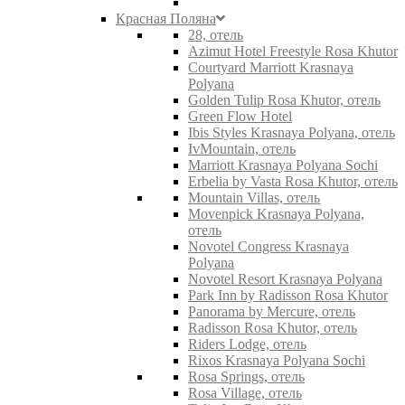
Красная Поляна
28, отель
Azimut Hotel Freestyle Rosa Khutor
Courtyard Marriott Krasnaya
Polyana
Golden Tulip Rosa Khutor, отель
Green Flow Hotel
Ibis Styles Krasnaya Polyana, отель
IvMountain, отель
Marriott Krasnaya Polyana Sochi
Erbelia by Vasta Rosa Khutor, отель
Mountain Villas, отель
Movenpick Krasnaya Polyana,
отель
Novotel Congress Krasnaya
Polyana
Novotel Resort Krasnaya Polyana
Park Inn by Radisson Rosa Khutor
Panorama by Mercure, отель
Radisson Rosa Khutor, отель
Riders Lodge, отель
Rixos Krasnaya Polyana Sochi
Rosa Springs, отель
Rosa Village, отель