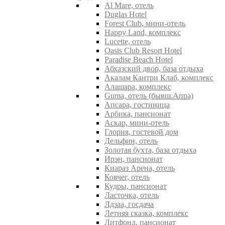
Al Mare, отель
Duglas Hotel
Forest Club, мини-отель
Happy Land, комплекс
Lucette, отель
Oasis Club Resort Hotel
Paradise Beach Hotel
Абхазский двор, база отдыха
Акалам Кантри Клаб, комплекс
Алашара, комплекс
Guma, отель (бывш.Апра)
Апсара, гостиница
Арбика, пансионат
Аскар, мини-отель
Глория, гостевой дом
Дельфин, отель
Золотая бухта, база отдыха
Ирэн, пансионат
Киараз Арена, отель
Ковчег, отель
Кудры, пансионат
Ласточка, отель
Лдзаа, госдача
Летняя сказка, комплекс
Литфонд, пансионат