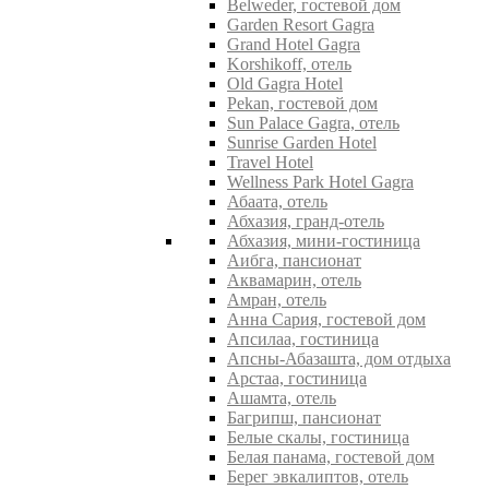
Belweder, гостевой дом
Garden Resort Gagra
Grand Hotel Gagra
Korshikoff, отель
Old Gagra Hotel
Pekan, гостевой дом
Sun Palace Gagra, отель
Sunrise Garden Hotel
Travel Hotel
Wellness Park Hotel Gagra
Абаата, отель
Абхазия, гранд-отель
Абхазия, мини-гостиница
Аибга, пансионат
Аквамарин, отель
Амран, отель
Анна Сария, гостевой дом
Апсилаа, гостиница
Апсны-Абазашта, дом отдыха
Арстаа, гостиница
Ашамта, отель
Багрипш, пансионат
Белые скалы, гостиница
Белая панама, гостевой дом
Берег эвкалиптов, отель