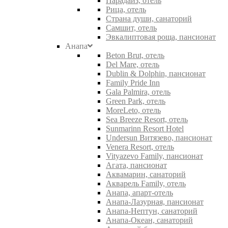
Парадайз, отель
Рица, отель
Страна души, санаторий
Самшит, отель
Эвкалиптовая роща, пансионат
Анапа
Beton Brut, отель
Del Mare, отель
Dublin & Dolphin, пансионат
Family Pride Inn
Gala Palmira, отель
Green Park, отель
MoreLeto, отель
Sea Breeze Resort, отель
Sunmarinn Resort Hotel
Undersun Витязево, пансионат
Venera Resort, отель
Vityazevo Family, пансионат
Агата, пансионат
Аквамарин, санаторий
Акварель Family, отель
Анапа, апарт-отель
Анапа-Лазурная, пансионат
Анапа-Нептун, санаторий
Анапа-Океан, санаторий