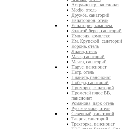
Астра-центр, пансионат
Modjo, отель
Дружба, санаторий
Евпаторион, отель
Евпатория, комплекс
Золотой берег, санаторий
Империя, комплекс
Им. Крупской, санаторий
Корона, отель
Лиана, отель
Маяк, санаторий
Мечта, санаторий
Парус, пансионат
Петр, отель
Планета, пансионат
Победа, санаторий
Приморье, санаторий
Прометей плюс ВВ,
пансионат
Романова, парк-отель
Русское море, отель
Северный, санаторий
Таврия, санаторий
Трехгорка, пансионат