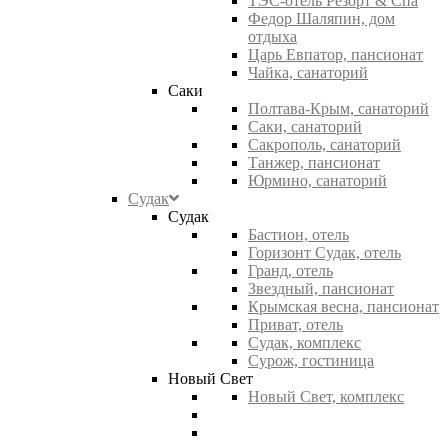
ТЭС-отель Резорт & Спа
Федор Шаляпин, дом
отдыха
Царь Евпатор, пансионат
Чайка, санаторий
Саки
Полтава-Крым, санаторий
Саки, санаторий
Сакрополь, санаторий
Танжер, пансионат
Юрмино, санаторий
Судак
Судак
Бастион, отель
Горизонт Судак, отель
Гранд, отель
Звездный, пансионат
Крымская весна, пансионат
Приват, отель
Судак, комплекс
Сурож, гостиница
Новый Свет
Новый Свет, комплекс