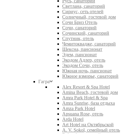
Русь, санаторий
Светлана, санаторий
Сириус, сеть отелей
Солнечный, гостевой дом
Сочи Бриз Отель
Сочи, санаторий
Сочинский, санаторий
Спутник, отель
Чемитоквадже, санаторий
Шексна, пансионат
Эдем, пансионат
Экодом Адлер, отель
Экодом Сочи, отель
Южная ночь, пансионат
Южное взморье, санаторий
Гагра
Alex Resort & Spa Hotel
Amina Beach, гостевой дом
Amra Park Hotel & Spa
Amra Sunrise, база отдыха
Amza Park Hotel
Apsuana Rose, отель
Arda Hotel
Art Hotel на Октябрьской
A. V. Sokol, семейный отель