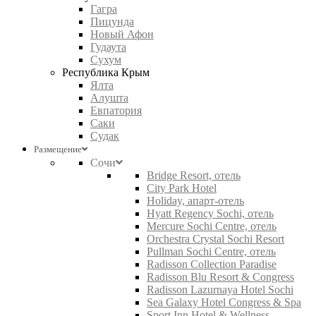
Гагра
Пицунда
Новый Афон
Гудаута
Сухум
Республика Крым
Ялта
Алушта
Евпатория
Саки
Судак
Размещение
Сочи
Bridge Resort, отель
City Park Hotel
Holiday, апарт-отель
Hyatt Regency Sochi, отель
Mercure Sochi Centre, отель
Orchestra Crystal Sochi Resort
Pullman Sochi Centre, отель
Radisson Collection Paradise
Radisson Blu Resort & Congress
Radisson Lazurnaya Hotel Sochi
Sea Galaxy Hotel Congress & Spa
Sport Inn Hotel & Wellness