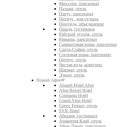
Мюссера, пансионат
Пальма, отель
Парус, пансионат
Питиус, дом отдыха
Пицунда, объединение
Пшада, гостиница
Райский уголок, отель
Ривьера, пансионат
Самшитовая роща, пансионат
Санта-София, отель
Сосновая роща, пансионат
Цитрус, отель
Чистая вода, комплекс
Шармат, отель
Элион, отель
Новый Афон
Abaash Hotel Afon
Afon Resort Hotel
Constanta Hotel
Grand Afon Hotel
Green Terrace, отель
SVK Hotel
Абхазия, гостиница
Анакопия Клаб, отель
Афон Дакир, пансионат