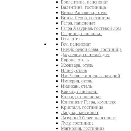
Бригантина, пансионат
Валентина, гостиница
Вилла Аквавизи, отель
Вилла Леона, гостиница
Гагра, пансионат
Гагра-Лазурная, гостевой дом
Гагрипш, пансионат
Гега, отель
Геч, пансионат
Гнездо белой совы, гостиница
Джугелия, гостевой дом
Европа, отель
Жоэквара, отель
Илиос, отель
Им. Челюскинцев, санаторий
Империя, отель
Индисан, отель
Кавказ, пансионат
Колхида, пансионат
Континент Гагра, комплекс
Кристалл, гостиница
Лагуна, пансионат
Лазурный берег, пансионат
Лулу, гостиница
Магнолия, гостиница