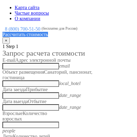
Карта сайта
Частые вопросы
О компании
8 (800) 700-51-50
(бесплатно для России)
Рассчитать стоимость
×
1
Step 1
Запрос расчета стоимости
E-mail
Адрес электронной почты
email
Объект размещения
Санаторий, пансионат,
гостиница
local_hotel
Дата заезда
Прибытие
date_range
Дата выезда
Отбытие
date_range
Взрослые
Количество
взрослых
people
Дети
Количество детей