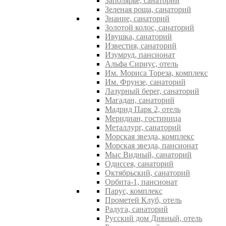
Заполярье, санаторий
Зеленая роща, санаторий
Знание, санаторий
Золотой колос, санаторий
Ивушка, санаторий
Известия, санаторий
Изумруд, пансионат
Альфа Сириус, отель
Им. Мориса Тореза, комплекс
Им. Фрунзе, санаторий
Лазурный берег, санаторий
Магадан, санаторий
Мадрид Парк 2, отель
Меридиан, гостиница
Металлург, санаторий
Морская звезда, комплекс
Морская звезда, пансионат
Мыс Видный, санаторий
Одиссея, санаторий
Октябрьский, санаторий
Орбита-1, пансионат
Парус, комплекс
Прометей Клуб, отель
Радуга, санаторий
Русский дом Дивный, отель