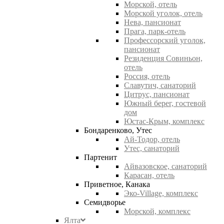
Морской, отель
Морской уголок, отель
Нева, пансионат
Прага, парк-отель
Профессорский уголок,
пансионат
Резиденция Совиньон,
отель
Россия, отель
Славутич, санаторий
Цитрус, пансионат
Южный берег, гостевой
дом
Юстас-Крым, комплекс
Бондаренково, Утес
Ай-Тодор, отель
Утес, санаторий
Партенит
Айвазовское, санаторий
Карасан, отель
Приветное, Канака
Эко-Village, комплекс
Семидворье
Морской, комплекс
Ялта