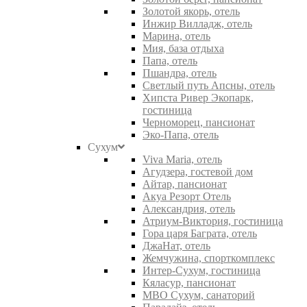
Золотой якорь, отель
Инжир Вилладж, отель
Марина, отель
Мия, база отдыха
Папа, отель
Пшандра, отель
Светлый путь Апсны, отель
Хипста Ривер Экопарк,
гостиница
Черноморец, пансионат
Эко-Папа, отель
Сухум
Viva Maria, отель
Агудзера, гостевой дом
Айтар, пансионат
Акуа Резорт Отель
Александрия, отель
Атриум-Виктория, гостиница
Гора царя Баграта, отель
ДжаНат, отель
Жемчужина, спорткомплекс
Интер-Сухум, гостиница
Кяласур, пансионат
МВО Сухум, санаторий