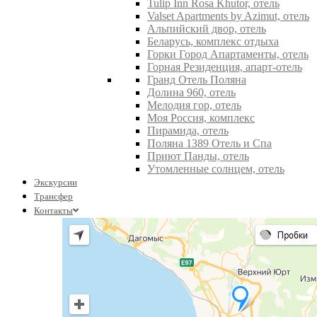
Tulip Inn Rosa Khutor, отель
Valset Apartments by Azimut, отель
Альпийский двор, отель
Беларусь, комплекс отдыха
Горки Город Апартаменты, отель
Горная Резиденция, апарт-отель
Гранд Отель Поляна
Долина 960, отель
Мелодия гор, отель
Моя Россия, комплекс
Пирамида, отель
Поляна 1389 Отель и Спа
Приют Панды, отель
Утомленные солнцем, отель
Экскурсии
Трансфер
Контакты