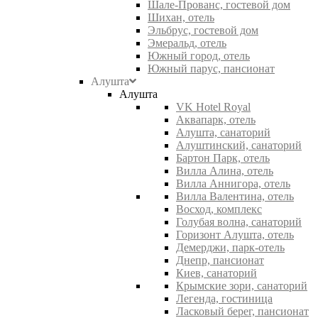
Шале-Прованс, гостевой дом
Шихан, отель
Эльбрус, гостевой дом
Эмеральд, отель
Южный город, отель
Южный парус, пансионат
Алушта
Алушта
VK Hotel Royal
Аквапарк, отель
Алушта, санаторий
Алуштинский, санаторий
Бартон Парк, отель
Вилла Алина, отель
Вилла Аннигора, отель
Вилла Валентина, отель
Восход, комплекс
Голубая волна, санаторий
Горизонт Алушта, отель
Демерджи, парк-отель
Днепр, пансионат
Киев, санаторий
Крымские зори, санаторий
Легенда, гостиница
Ласковый берег, пансионат