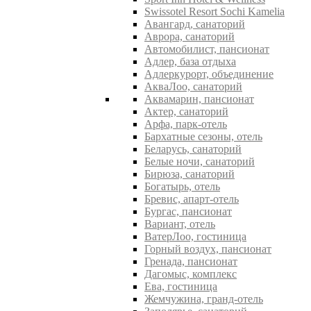
Swissotel Resort Sochi Kamelia
Авангард, санаторий
Аврора, санаторий
Автомобилист, пансионат
Адлер, база отдыха
Адлеркурорт, объединение
АкваЛоо, санаторий
Аквамарин, пансионат
Актер, санаторий
Арфа, парк-отель
Бархатные сезоны, отель
Беларусь, санаторий
Белые ночи, санаторий
Бирюза, санаторий
Богатырь, отель
Бревис, апарт-отель
Бургас, пансионат
Вариант, отель
ВатерЛоо, гостиница
Горный воздух, пансионат
Гренада, пансионат
Дагомыс, комплекс
Ева, гостиница
Жемчужина, гранд-отель