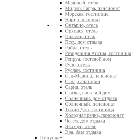
Медовый, отель
Мидель-Гагра, пансионат
Морская, гостиница
Нарт, пансионат
Онтарио, отель
Орхидея, отель
Пальма, отель
Псоу, дом отдыха
Райда, отель
Резиденция Апсны, гостиница
Репруа, гостевой дом
Руно, отель
Руслан, гостиница
Сан-Марина, пансионат
Сана, санаторий
Сария, отель
Сказка, гостевой дом
Солнечный, дом отдыха
Солнечный, пансионат
Тихий Дон, гостиница
Холодная речка, пансионат
Чегем, дом отдыха
Экохаус, отель
Эра, база отдыха
Пицунда