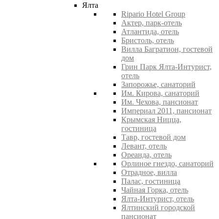
Ялта
Ripario Hotel Group
Актер, парк-отель
Атлантида, отель
Бристоль, отель
Вилла Багратион, гостевой
дом
Грин Парк Ялта-Интурист,
отель
Запорожье, санаторий
Им. Кирова, санаторий
Им. Чехова, пансионат
Империал 2011, пансионат
Крымская Ницца,
гостиница
Тавр, гостевой дом
Левант, отель
Ореанда, отель
Орлиное гнездо, санаторий
Отрадное, вилла
Палас, гостиница
Чайная Горка, отель
Ялта-Интурист, отель
Ялтинский городской
пансионат