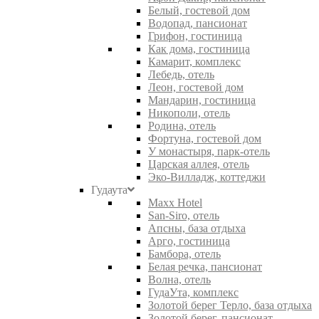
Белый, гостевой дом
Водопад, пансионат
Грифон, гостиница
Как дома, гостиница
Камарит, комплекс
Лебедь, отель
Леон, гостевой дом
Мандарин, гостиница
Никополи, отель
Родина, отель
Фортуна, гостевой дом
У монастыря, парк-отель
Царская аллея, отель
Эко-Вилладж, коттеджи
Гудаута
Maxx Hotel
San-Siro, отель
Апсны, база отдыха
Арго, гостиница
Бамбора, отель
Белая речка, пансионат
Волна, отель
ГудаУта, комплекс
Золотой берег Терло, база отдыха
Золотой берег, пансионат