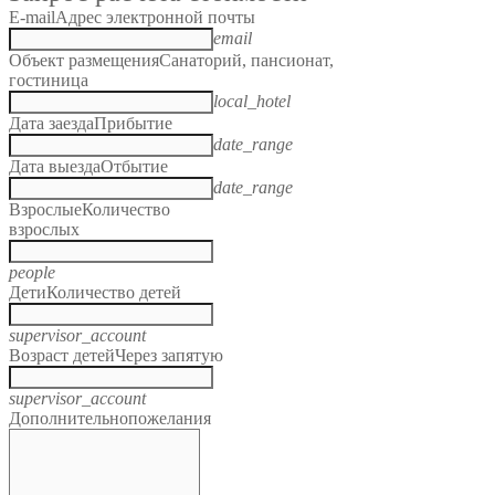
E-mail
Адрес электронной почты
email
Объект размещения
Санаторий, пансионат,
гостиница
local_hotel
Дата заезда
Прибытие
date_range
Дата выезда
Отбытие
date_range
Взрослые
Количество
взрослых
people
Дети
Количество детей
supervisor_account
Возраст детей
Через запятую
supervisor_account
Дополнительно
пожелания