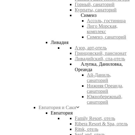
Горный, санаторий
Курпаты, санаторий
Симеиз
Ассоль, гостиница
Лиго Морская,
комплекс
Симеиз, санаторий
Ливадия
Азор, арт-отель
Гринцовский, пансионат
Ливадийский, спа-отель
Алупка, Даниловка,
Ореанда
Ай-Даниль,
санаторий
Нижняя Ореанда,
санаторий
Южнобережный,
санаторий
Евпатория и Саки
Евпатория
Family Resort, отель
Ribera Resort & Spa, отель
Ritsk, отель
SeaLand, отель