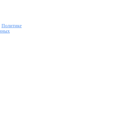
:
Политике
анных