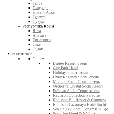
Гагра
Пицунда
Новый Афон
Гудаута
Сухум
Республика Крым
Ялта
Алушта
Евпатория
Саки
Судак
Размещение
Сочи
Bridge Resort, отель
City Park Hotel
Holiday, апарт-отель
Hyatt Regency Sochi, отель
Mercure Sochi Centre, отель
Orchestra Crystal Sochi Resort
Pullman Sochi Centre, отель
Radisson Collection Paradise
Radisson Blu Resort & Congress
Radisson Lazurnaya Hotel Sochi
Sea Galaxy Hotel Congress & Spa
Sport Inn Hotel & Wellness