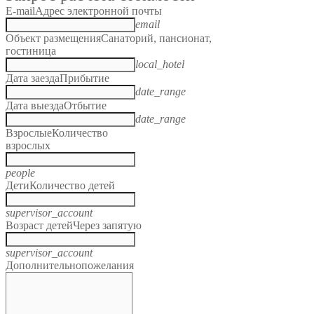
E-mail
Адрес электронной почты
email
Объект размещения
Санаторий, пансионат,
гостиница
local_hotel
Дата заезда
Прибытие
date_range
Дата выезда
Отбытие
date_range
Взрослые
Количество
взрослых
people
Дети
Количество детей
supervisor_account
Возраст детей
Через запятую
supervisor_account
Дополнительно
пожелания