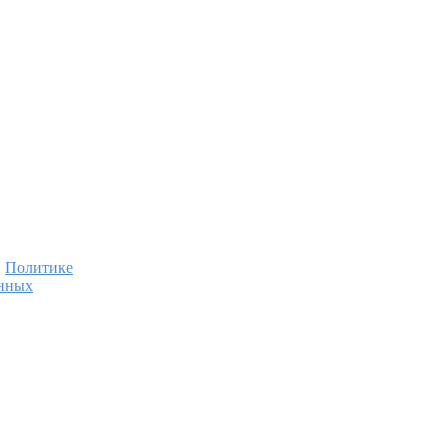
:
Политике
анных