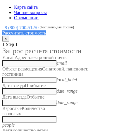
Карта сайта
Частые вопросы
О компании
8 (800) 700-51-50
(бесплатно для России)
Рассчитать стоимость
×
1
Step 1
Запрос расчета стоимости
E-mail
Адрес электронной почты
email
Объект размещения
Санаторий, пансионат,
гостиница
local_hotel
Дата заезда
Прибытие
date_range
Дата выезда
Отбытие
date_range
Взрослые
Количество
взрослых
people
Дети
Количество детей