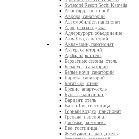
Swissotel Resort Sochi Kamelia
Авангард, санаторий
Аврора, санаторий
Автомобилист, пансионат
Адлер, база отдыха
Адлеркурорт, объединение
АкваЛоо, санаторий
Аквамарин, пансионат
Актер, санаторий
Арфа, парк-отель
Бархатные сезоны, отель
Беларусь, санаторий
Белые ночи, санаторий
Бирюза, санаторий
Богатырь, отель
Бревис, апарт-отель
Бургас, пансионат
Вариант, отель
ВатерЛоо, гостиница
Горный воздух, пансионат
Гренада, пансионат
Дагомыс, комплекс
Ева, гостиница
Жемчужина, гранд-отель