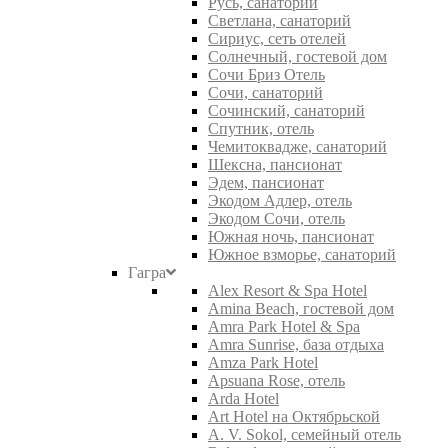
Русь, санаторий
Светлана, санаторий
Сириус, сеть отелей
Солнечный, гостевой дом
Сочи Бриз Отель
Сочи, санаторий
Сочинский, санаторий
Спутник, отель
Чемитоквадже, санаторий
Шексна, пансионат
Эдем, пансионат
Экодом Адлер, отель
Экодом Сочи, отель
Южная ночь, пансионат
Южное взморье, санаторий
Гагра
Alex Resort & Spa Hotel
Amina Beach, гостевой дом
Amra Park Hotel & Spa
Amra Sunrise, база отдыха
Amza Park Hotel
Apsuana Rose, отель
Arda Hotel
Art Hotel на Октябрьской
A. V. Sokol, семейный отель