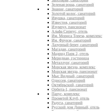
Заполярье, санаторий
Зеленая роща, санаторий
Знание, санаторий
Золотой колос, санаторий
Ивушка, санаторий
Известия, санаторий
Изумруд, пансионат
Альфа Сириус, отель
Им. Мориса Тореза, комплекс
Им. Фрунзе, санаторий
Лазурный берег, санаторий
Магадан, санаторий
Мадрид Парк 2, отель
Меридиан, гостиница
Металлург, санаторий
Морская звезда, комплекс
Морская звезда, пансионат
Мыс Видный, санаторий
Одиссея, санаторий
Октябрьский, санаторий
Орбита-1, пансионат
Парус, комплекс
Прометей Клуб, отель
Радуга, санаторий
Русский дом Дивный, отель