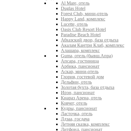
Al Mare, отель
Duglas Hotel
Forest Club, мини-отель
Happy Land, комплекс
Lucette, отель
Oasis Club Resort Hotel
Paradise Beach Hotel
Абхазский двор, база отдыха
Акалам Кантри Клаб, комплекс
Алашара, комплекс
Guma, отель (бывш.Апра)
Апсара, гостиница
Арбика, пансионат
Аскар, мини-отель
Глория, гостевой дом
Дельфин, отель
Золотая бухта, база отдыха
Ирэн, пансионат
Киараз Арена, отель
Ковчег, отель
Кудры, пансионат
Ласточка, отель
Лдзаа, госдача
Летняя сказка, комплекс
Литфонд, пансионат