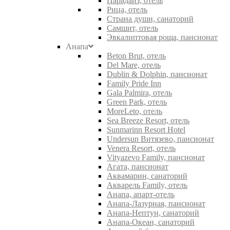
Парадайз, отель
Рица, отель
Страна души, санаторий
Самшит, отель
Эвкалиптовая роща, пансионат
Анапа
Beton Brut, отель
Del Mare, отель
Dublin & Dolphin, пансионат
Family Pride Inn
Gala Palmira, отель
Green Park, отель
MoreLeto, отель
Sea Breeze Resort, отель
Sunmarinn Resort Hotel
Undersun Витязево, пансионат
Venera Resort, отель
Vityazevo Family, пансионат
Агата, пансионат
Аквамарин, санаторий
Акварель Family, отель
Анапа, апарт-отель
Анапа-Лазурная, пансионат
Анапа-Нептун, санаторий
Анапа-Океан, санаторий