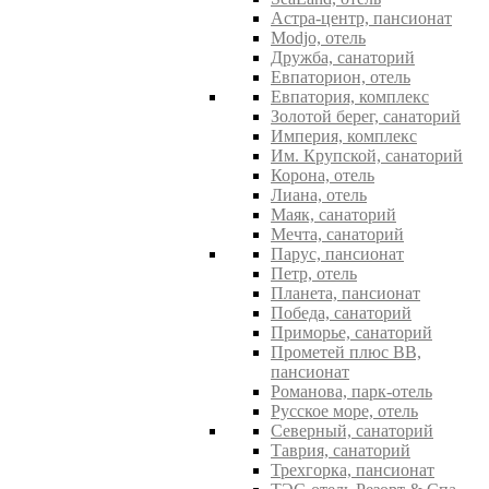
Астра-центр, пансионат
Modjo, отель
Дружба, санаторий
Евпаторион, отель
Евпатория, комплекс
Золотой берег, санаторий
Империя, комплекс
Им. Крупской, санаторий
Корона, отель
Лиана, отель
Маяк, санаторий
Мечта, санаторий
Парус, пансионат
Петр, отель
Планета, пансионат
Победа, санаторий
Приморье, санаторий
Прометей плюс ВВ,
пансионат
Романова, парк-отель
Русское море, отель
Северный, санаторий
Таврия, санаторий
Трехгорка, пансионат