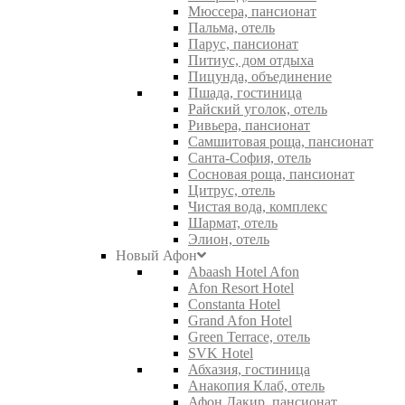
Мюссера, пансионат
Пальма, отель
Парус, пансионат
Питиус, дом отдыха
Пицунда, объединение
Пшада, гостиница
Райский уголок, отель
Ривьера, пансионат
Самшитовая роща, пансионат
Санта-София, отель
Сосновая роща, пансионат
Цитрус, отель
Чистая вода, комплекс
Шармат, отель
Элион, отель
Новый Афон
Abaash Hotel Afon
Afon Resort Hotel
Constanta Hotel
Grand Afon Hotel
Green Terrace, отель
SVK Hotel
Абхазия, гостиница
Анакопия Клаб, отель
Афон Дакир, пансионат