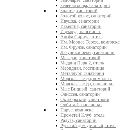
Заполярье, санаторий
Зеленая роща, санаторий
Знание, санаторий
Золотой колос, санаторий
Ивушка, санаторий
Известия, санаторий
Изумруд, пансионат
Альфа Сириус, отель
Им. Мориса Тореза, комплекс
Им. Фрунзе, санаторий
Лазурный берег, санаторий
Магадан, санаторий
Мадрид Парк 2, отель
Меридиан, гостиница
Металлург, санаторий
Морская звезда, комплекс
Морская звезда, пансионат
Мыс Видный, санаторий
Одиссея, санаторий
Октябрьский, санаторий
Орбита-1, пансионат
Парус, комплекс
Прометей Клуб, отель
Радуга, санаторий
Русский дом Дивный, отель