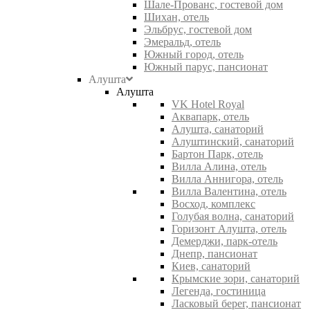
Шале-Прованс, гостевой дом
Шихан, отель
Эльбрус, гостевой дом
Эмеральд, отель
Южный город, отель
Южный парус, пансионат
Алушта
Алушта
VK Hotel Royal
Аквапарк, отель
Алушта, санаторий
Алуштинский, санаторий
Бартон Парк, отель
Вилла Алина, отель
Вилла Аннигора, отель
Вилла Валентина, отель
Восход, комплекс
Голубая волна, санаторий
Горизонт Алушта, отель
Демерджи, парк-отель
Днепр, пансионат
Киев, санаторий
Крымские зори, санаторий
Легенда, гостиница
Ласковый берег, пансионат