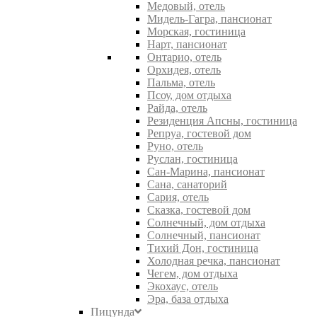
Медовый, отель
Мидель-Гагра, пансионат
Морская, гостиница
Нарт, пансионат
Онтарио, отель
Орхидея, отель
Пальма, отель
Псоу, дом отдыха
Райда, отель
Резиденция Апсны, гостиница
Репруа, гостевой дом
Руно, отель
Руслан, гостиница
Сан-Марина, пансионат
Сана, санаторий
Сария, отель
Сказка, гостевой дом
Солнечный, дом отдыха
Солнечный, пансионат
Тихий Дон, гостиница
Холодная речка, пансионат
Чегем, дом отдыха
Экохаус, отель
Эра, база отдыха
Пицунда