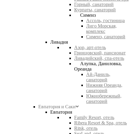
Горный, санаторий
Курпаты, санаторий
Симеиз
Ассоль, гостиница
Лиго Морская,
комплекс
Симеиз, санаторий
Ливадия
Азор, арт-отель
Гринцовский, пансионат
Ливадийский, спа-отель
Алупка, Даниловка,
Ореанда
Ай-Даниль,
санаторий
Нижняя Ореанда,
санаторий
Южнобережный,
санаторий
Евпатория и Саки
Евпатория
Family Resort, отель
Ribera Resort & Spa, отель
Ritsk, отель
SeaLand, отель