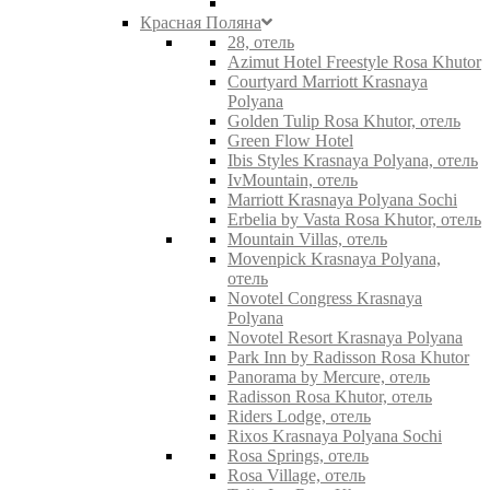
Красная Поляна
28, отель
Azimut Hotel Freestyle Rosa Khutor
Courtyard Marriott Krasnaya
Polyana
Golden Tulip Rosa Khutor, отель
Green Flow Hotel
Ibis Styles Krasnaya Polyana, отель
IvMountain, отель
Marriott Krasnaya Polyana Sochi
Erbelia by Vasta Rosa Khutor, отель
Mountain Villas, отель
Movenpick Krasnaya Polyana,
отель
Novotel Congress Krasnaya
Polyana
Novotel Resort Krasnaya Polyana
Park Inn by Radisson Rosa Khutor
Panorama by Mercure, отель
Radisson Rosa Khutor, отель
Riders Lodge, отель
Rixos Krasnaya Polyana Sochi
Rosa Springs, отель
Rosa Village, отель