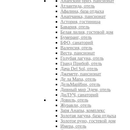
Анапский бриз, пансионат
Атлантида, отель
Афалина, база отдыха
Анапчанка, пансионат
Астория, гостиница
Бавария, отель
Белая лилия, гостевой дом
Бумеранг, отель
БФО, санаторий
Валенсия, отель
Веста, пансионат
Голубая лагуна, отель
Гранд Прибой, отель
Дача Del Sol, отель
Джемете, пансионат
Де ла Мапа, отель
ДельМарИнн, отель
Дивный мир Эдем, отель
ДиЛУЧ, санаторий
Довиль, отель
Журавли, отель
Заря Анапы, комплекс
Золотая лагуна, база отдыха
Золотое руно, гостевой дом
Имера, отель