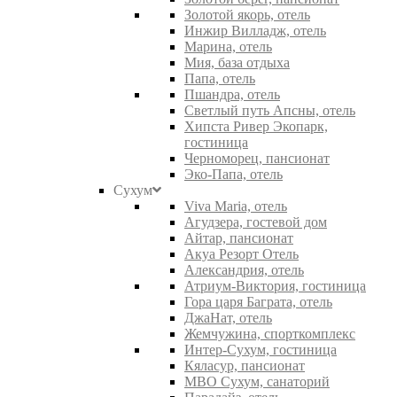
Золотой якорь, отель
Инжир Вилладж, отель
Марина, отель
Мия, база отдыха
Папа, отель
Пшандра, отель
Светлый путь Апсны, отель
Хипста Ривер Экопарк,
гостиница
Черноморец, пансионат
Эко-Папа, отель
Сухум
Viva Maria, отель
Агудзера, гостевой дом
Айтар, пансионат
Акуа Резорт Отель
Александрия, отель
Атриум-Виктория, гостиница
Гора царя Баграта, отель
ДжаНат, отель
Жемчужина, спорткомплекс
Интер-Сухум, гостиница
Кяласур, пансионат
МВО Сухум, санаторий