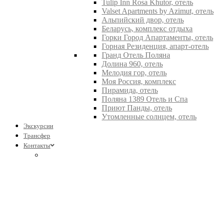
Tulip Inn Rosa Khutor, отель
Valset Apartments by Azimut, отель
Альпийский двор, отель
Беларусь, комплекс отдыха
Горки Город Апартаменты, отель
Горная Резиденция, апарт-отель
Гранд Отель Поляна
Долина 960, отель
Мелодия гор, отель
Моя Россия, комплекс
Пирамида, отель
Поляна 1389 Отель и Спа
Приют Панды, отель
Утомленные солнцем, отель
Экскурсии
Трансфер
Контакты