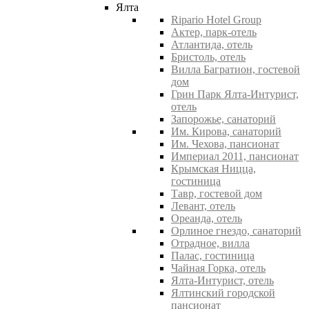
Ялта
Ripario Hotel Group
Актер, парк-отель
Атлантида, отель
Бристоль, отель
Вилла Багратион, гостевой
дом
Грин Парк Ялта-Интурист,
отель
Запорожье, санаторий
Им. Кирова, санаторий
Им. Чехова, пансионат
Империал 2011, пансионат
Крымская Ницца,
гостиница
Тавр, гостевой дом
Левант, отель
Ореанда, отель
Орлиное гнездо, санаторий
Отрадное, вилла
Палас, гостиница
Чайная Горка, отель
Ялта-Интурист, отель
Ялтинский городской
пансионат