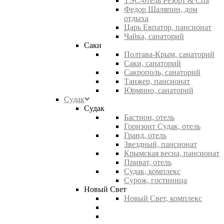
ТЭС-отель Резорт & Спа
Федор Шаляпин, дом
отдыха
Царь Евпатор, пансионат
Чайка, санаторий
Саки
Полтава-Крым, санаторий
Саки, санаторий
Сакрополь, санаторий
Танжер, пансионат
Юрмино, санаторий
Судак
Судак
Бастион, отель
Горизонт Судак, отель
Гранд, отель
Звездный, пансионат
Крымская весна, пансионат
Приват, отель
Судак, комплекс
Сурож, гостиница
Новый Свет
Новый Свет, комплекс