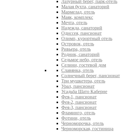
Лазурный берег, парк-отель
Малая бухта, санаторий
Мармелад, отель
Маяк, комплекс
Мечта, отель
Надежда, санаторий
Одиссея, пансионат
Олимп, курортный отель
Островок, отель
Ривьера, отель
Родник, санаторий
Седьмое небо, отель
Селини, гостевой дом
Славянка, отель
Солнечный берег, пансионат
Три мушкетера, отель
Урал, пансионат
Усадьба Шато Каберне
Фея-1, пансионат
Фея-2, пансионат
Фея-3, пансионат
Фламинго, отель
Фотини, отель
Черноморочка, отель
Черноморская, гостиница