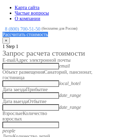
Карта сайта
Частые вопросы
О компании
8 (800) 700-51-50
(бесплатно для России)
Рассчитать стоимость
×
1
Step 1
Запрос расчета стоимости
E-mail
Адрес электронной почты
email
Объект размещения
Санаторий, пансионат,
гостиница
local_hotel
Дата заезда
Прибытие
date_range
Дата выезда
Отбытие
date_range
Взрослые
Количество
взрослых
people
Дети
Количество детей