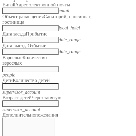
E-mail
Адрес электронной почты
email
Объект размещения
Санаторий, пансионат,
гостиница
local_hotel
Дата заезда
Прибытие
date_range
Дата выезда
Отбытие
date_range
Взрослые
Количество
взрослых
people
Дети
Количество детей
supervisor_account
Возраст детей
Через запятую
supervisor_account
Дополнительно
пожелания