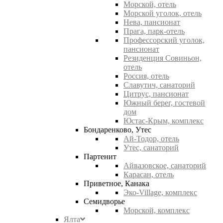
Морской, отель
Морской уголок, отель
Нева, пансионат
Прага, парк-отель
Профессорский уголок,
пансионат
Резиденция Совиньон,
отель
Россия, отель
Славутич, санаторий
Цитрус, пансионат
Южный берег, гостевой
дом
Юстас-Крым, комплекс
Бондаренково, Утес
Ай-Тодор, отель
Утес, санаторий
Партенит
Айвазовское, санаторий
Карасан, отель
Приветное, Канака
Эко-Village, комплекс
Семидворье
Морской, комплекс
Ялта