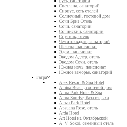
Русь, санаторий
Светлана, санаторий
Сириус, сеть отелей
Солнечный, гостевой дом
Сочи Бриз Отель
Сочи, санаторий
Сочинский, санаторий
Спутник, отель
Чемитоквадже, санаторий
Шексна, пансионат
Эдем, пансионат
Экодом Адлер, отель
Экодом Сочи, отель
Южная ночь, пансионат
Южное взморье, санаторий
Гагра
Alex Resort & Spa Hotel
Amina Beach, гостевой дом
Amra Park Hotel & Spa
Amra Sunrise, база отдыха
Amza Park Hotel
Apsuana Rose, отель
Arda Hotel
Art Hotel на Октябрьской
A. V. Sokol, семейный отель