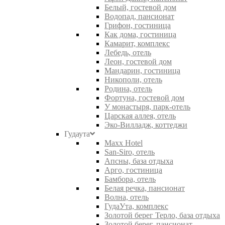
Белый, гостевой дом
Водопад, пансионат
Грифон, гостиница
Как дома, гостиница
Камарит, комплекс
Лебедь, отель
Леон, гостевой дом
Мандарин, гостиница
Никополи, отель
Родина, отель
Фортуна, гостевой дом
У монастыря, парк-отель
Царская аллея, отель
Эко-Вилладж, коттеджи
Гудаута
Maxx Hotel
San-Siro, отель
Апсны, база отдыха
Арго, гостиница
Бамбора, отель
Белая речка, пансионат
Волна, отель
ГудаУта, комплекс
Золотой берег Терло, база отдыха
Золотой берег, пансионат