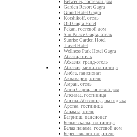
Belweder, гостевой дом
Garden Resort Gagra
Grand Hotel Gagra
Korshikoff, отель
Old Gagra Hotel
Pekan, гостевой дом
Sun Palace Gagra, отель
Sunrise Garden Hotel
Travel Hotel
Wellness Park Hotel Gagra
Абаата, отель
Абхазия, гранд-отель
Абхазия, мини-гостиница
Аибга, пансионат
Аквамарин, отель
Амран, отель
Анна Сария, гостевой дом
Апсилаа, гостиница
Апсны-Абазашта, дом отдыха
Арстаа, гостиница
Ашамта, отель
Багрипш, пансионат
Белые скалы, гостиница
Белая панама, гостевой дом
Берег эвкалиптов, отель