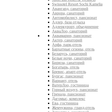
Swissotel Resort Sochi Kamelia
Авангард, санаторий
Аврора, санаторий
Автомобилист, пансионат
Адлер, база отдыха
Адлеркурорт, объединение
АкваЛоо, санаторий
Аквамарин, пансионат
Актер, санаторий
Арфа, парк-отель
Бархатные сезоны, отель
Беларусь, санаторий
Белые ночи, санаторий
Бирюза, санаторий
Богатырь, отель
Бревис, апарт-отель
Бургас, пансионат
Вариант, отель
ВатерЛоо, гостиница
Горный воздух, пансионат
Гренада, пансионат
Дагомыс, комплекс
Ева, гостиница
Жемчужина, гранд-отель