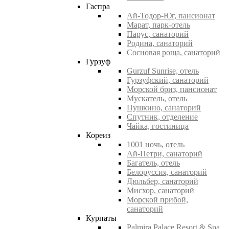
Гаспра
Ай-Тодор-Юг, пансионат
Марат, парк-отель
Парус, санаторий
Родина, санаторий
Сосновая роща, санаторий
Гурзуф
Gurzuf Sunrise, отель
Гурзуфский, санаторий
Морской бриз, пансионат
Мускатель, отель
Пушкино, санаторий
Спутник, отделение
Чайка, гостиница
Кореиз
1001 ночь, отель
Ай-Петри, санаторий
Багатель, отель
Белоруссия, санаторий
Дюльбер, санаторий
Мисхор, санаторий
Морской прибой,
санаторий
Курпаты
Palmira Palace Resort & Spa