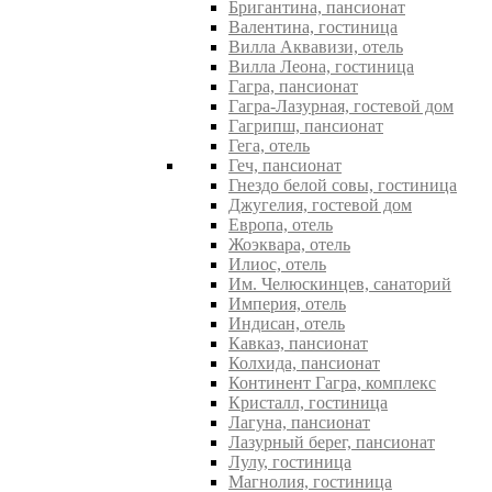
Бригантина, пансионат
Валентина, гостиница
Вилла Аквавизи, отель
Вилла Леона, гостиница
Гагра, пансионат
Гагра-Лазурная, гостевой дом
Гагрипш, пансионат
Гега, отель
Геч, пансионат
Гнездо белой совы, гостиница
Джугелия, гостевой дом
Европа, отель
Жоэквара, отель
Илиос, отель
Им. Челюскинцев, санаторий
Империя, отель
Индисан, отель
Кавказ, пансионат
Колхида, пансионат
Континент Гагра, комплекс
Кристалл, гостиница
Лагуна, пансионат
Лазурный берег, пансионат
Лулу, гостиница
Магнолия, гостиница