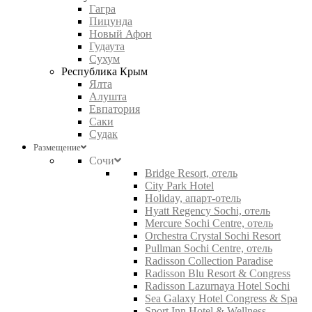
Гагра
Пицунда
Новый Афон
Гудаута
Сухум
Республика Крым
Ялта
Алушта
Евпатория
Саки
Судак
Размещение
Сочи
Bridge Resort, отель
City Park Hotel
Holiday, апарт-отель
Hyatt Regency Sochi, отель
Mercure Sochi Centre, отель
Orchestra Crystal Sochi Resort
Pullman Sochi Centre, отель
Radisson Collection Paradise
Radisson Blu Resort & Congress
Radisson Lazurnaya Hotel Sochi
Sea Galaxy Hotel Congress & Spa
Sport Inn Hotel & Wellness