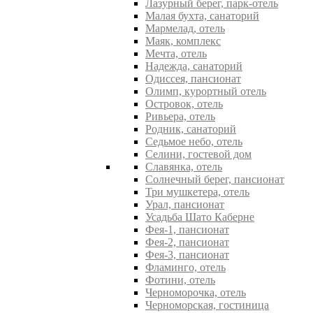
Лазурный берег, парк-отель
Малая бухта, санаторий
Мармелад, отель
Маяк, комплекс
Мечта, отель
Надежда, санаторий
Одиссея, пансионат
Олимп, курортный отель
Островок, отель
Ривьера, отель
Родник, санаторий
Седьмое небо, отель
Селини, гостевой дом
Славянка, отель
Солнечный берег, пансионат
Три мушкетера, отель
Урал, пансионат
Усадьба Шато Каберне
Фея-1, пансионат
Фея-2, пансионат
Фея-3, пансионат
Фламинго, отель
Фотини, отель
Черноморочка, отель
Черноморская, гостиница