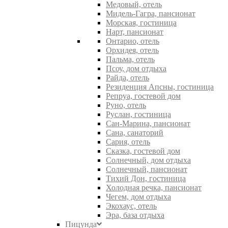
Медовый, отель
Мидель-Гагра, пансионат
Морская, гостиница
Нарт, пансионат
Онтарио, отель
Орхидея, отель
Пальма, отель
Псоу, дом отдыха
Райда, отель
Резиденция Апсны, гостиница
Репруа, гостевой дом
Руно, отель
Руслан, гостиница
Сан-Марина, пансионат
Сана, санаторий
Сария, отель
Сказка, гостевой дом
Солнечный, дом отдыха
Солнечный, пансионат
Тихий Дон, гостиница
Холодная речка, пансионат
Чегем, дом отдыха
Экохаус, отель
Эра, база отдыха
Пицунда