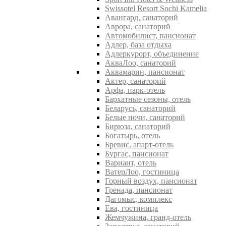
Swissotel Resort Sochi Kamelia
Авангард, санаторий
Аврора, санаторий
Автомобилист, пансионат
Адлер, база отдыха
Адлеркурорт, объединение
АкваЛоо, санаторий
Аквамарин, пансионат
Актер, санаторий
Арфа, парк-отель
Бархатные сезоны, отель
Беларусь, санаторий
Белые ночи, санаторий
Бирюза, санаторий
Богатырь, отель
Бревис, апарт-отель
Бургас, пансионат
Вариант, отель
ВатерЛоо, гостиница
Горный воздух, пансионат
Гренада, пансионат
Дагомыс, комплекс
Ева, гостиница
Жемчужина, гранд-отель