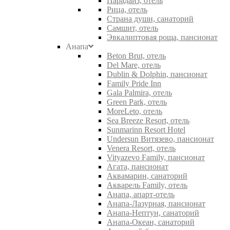
Парадайз, отель
Рица, отель
Страна души, санаторий
Самшит, отель
Эвкалиптовая роща, пансионат
Анапа
Beton Brut, отель
Del Mare, отель
Dublin & Dolphin, пансионат
Family Pride Inn
Gala Palmira, отель
Green Park, отель
MoreLeto, отель
Sea Breeze Resort, отель
Sunmarinn Resort Hotel
Undersun Витязево, пансионат
Venera Resort, отель
Vityazevo Family, пансионат
Агата, пансионат
Аквамарин, санаторий
Акварель Family, отель
Анапа, апарт-отель
Анапа-Лазурная, пансионат
Анапа-Нептун, санаторий
Анапа-Океан, санаторий