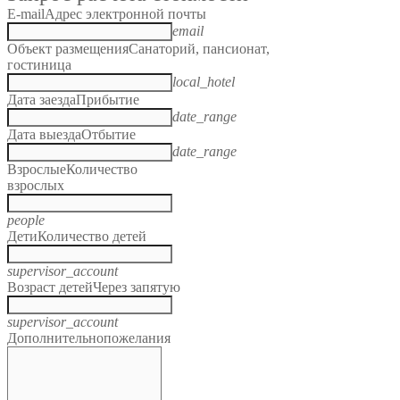
E-mail
Адрес электронной почты
email
Объект размещения
Санаторий, пансионат,
гостиница
local_hotel
Дата заезда
Прибытие
date_range
Дата выезда
Отбытие
date_range
Взрослые
Количество
взрослых
people
Дети
Количество детей
supervisor_account
Возраст детей
Через запятую
supervisor_account
Дополнительно
пожелания