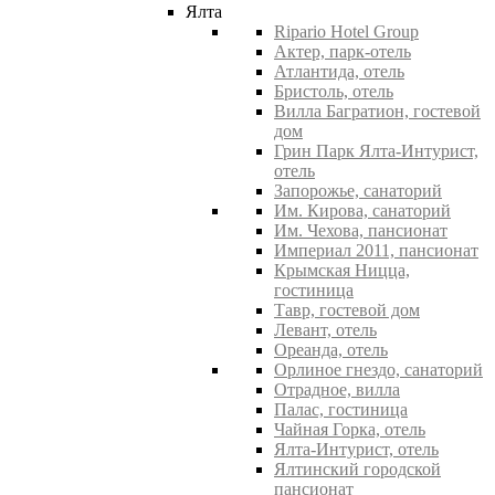
Ялта
Ripario Hotel Group
Актер, парк-отель
Атлантида, отель
Бристоль, отель
Вилла Багратион, гостевой
дом
Грин Парк Ялта-Интурист,
отель
Запорожье, санаторий
Им. Кирова, санаторий
Им. Чехова, пансионат
Империал 2011, пансионат
Крымская Ницца,
гостиница
Тавр, гостевой дом
Левант, отель
Ореанда, отель
Орлиное гнездо, санаторий
Отрадное, вилла
Палас, гостиница
Чайная Горка, отель
Ялта-Интурист, отель
Ялтинский городской
пансионат