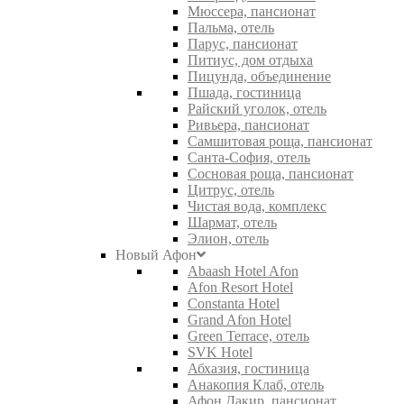
Мюссера, пансионат
Пальма, отель
Парус, пансионат
Питиус, дом отдыха
Пицунда, объединение
Пшада, гостиница
Райский уголок, отель
Ривьера, пансионат
Самшитовая роща, пансионат
Санта-София, отель
Сосновая роща, пансионат
Цитрус, отель
Чистая вода, комплекс
Шармат, отель
Элион, отель
Новый Афон
Abaash Hotel Afon
Afon Resort Hotel
Constanta Hotel
Grand Afon Hotel
Green Terrace, отель
SVK Hotel
Абхазия, гостиница
Анакопия Клаб, отель
Афон Дакир, пансионат