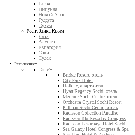
Гагра
Пицунда
Новый Афон
Гудаута
Сухум
Республика Крым
Ялта
Алушта
Евпатория
Саки
Судак
Размещение
Сочи
Bridge Resort, отель
City Park Hotel
Holiday, апарт-отель
Hyatt Regency Sochi, отель
Mercure Sochi Centre, отель
Orchestra Crystal Sochi Resort
Pullman Sochi Centre, отель
Radisson Collection Paradise
Radisson Blu Resort & Congress
Radisson Lazurnaya Hotel Sochi
Sea Galaxy Hotel Congress & Spa
Sport Inn Hotel & Wellness