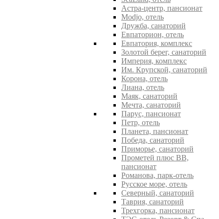
Астра-центр, пансионат
Modjo, отель
Дружба, санаторий
Евпаторион, отель
Евпатория, комплекс
Золотой берег, санаторий
Империя, комплекс
Им. Крупской, санаторий
Корона, отель
Лиана, отель
Маяк, санаторий
Мечта, санаторий
Парус, пансионат
Петр, отель
Планета, пансионат
Победа, санаторий
Приморье, санаторий
Прометей плюс ВВ,
пансионат
Романова, парк-отель
Русское море, отель
Северный, санаторий
Таврия, санаторий
Трехгорка, пансионат