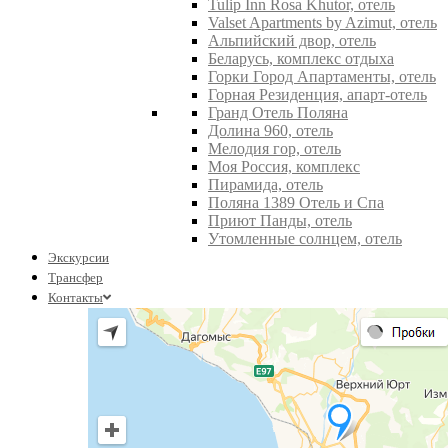
Tulip Inn Rosa Khutor, отель
Valset Apartments by Azimut, отель
Альпийский двор, отель
Беларусь, комплекс отдыха
Горки Город Апартаменты, отель
Горная Резиденция, апарт-отель
Гранд Отель Поляна
Долина 960, отель
Мелодия гор, отель
Моя Россия, комплекс
Пирамида, отель
Поляна 1389 Отель и Спа
Приют Панды, отель
Утомленные солнцем, отель
Экскурсии
Трансфер
Контакты