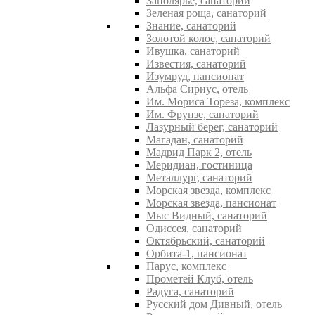
Заполярье, санаторий
Зеленая роща, санаторий
Знание, санаторий
Золотой колос, санаторий
Ивушка, санаторий
Известия, санаторий
Изумруд, пансионат
Альфа Сириус, отель
Им. Мориса Тореза, комплекс
Им. Фрунзе, санаторий
Лазурный берег, санаторий
Магадан, санаторий
Мадрид Парк 2, отель
Меридиан, гостиница
Металлург, санаторий
Морская звезда, комплекс
Морская звезда, пансионат
Мыс Видный, санаторий
Одиссея, санаторий
Октябрьский, санаторий
Орбита-1, пансионат
Парус, комплекс
Прометей Клуб, отель
Радуга, санаторий
Русский дом Дивный, отель