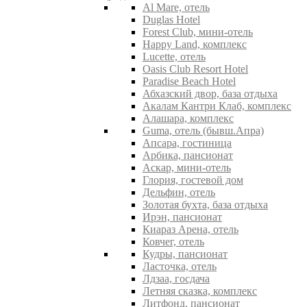
Al Mare, отель
Duglas Hotel
Forest Club, мини-отель
Happy Land, комплекс
Lucette, отель
Oasis Club Resort Hotel
Paradise Beach Hotel
Абхазский двор, база отдыха
Акалам Кантри Клаб, комплекс
Алашара, комплекс
Guma, отель (бывш.Апра)
Апсара, гостиница
Арбика, пансионат
Аскар, мини-отель
Глория, гостевой дом
Дельфин, отель
Золотая бухта, база отдыха
Ирэн, пансионат
Киараз Арена, отель
Ковчег, отель
Кудры, пансионат
Ласточка, отель
Лдзаа, госдача
Летняя сказка, комплекс
Литфонд, пансионат