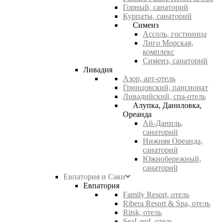
Горный, санаторий
Курпаты, санаторий
Симеиз
Ассоль, гостиница
Лиго Морская,
комплекс
Симеиз, санаторий
Ливадия
Азор, арт-отель
Гринцовский, пансионат
Ливадийский, спа-отель
Алупка, Даниловка,
Ореанда
Ай-Даниль,
санаторий
Нижняя Ореанда,
санаторий
Южнобережный,
санаторий
Евпатория и Саки
Евпатория
Family Resort, отель
Ribera Resort & Spa, отель
Ritsk, отель
SeaLand, отель