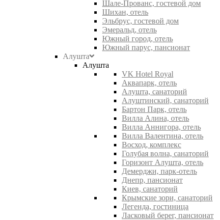
Шале-Прованс, гостевой дом
Шихан, отель
Эльбрус, гостевой дом
Эмеральд, отель
Южный город, отель
Южный парус, пансионат
Алушта
Алушта
VK Hotel Royal
Аквапарк, отель
Алушта, санаторий
Алуштинский, санаторий
Бартон Парк, отель
Вилла Алина, отель
Вилла Аннигора, отель
Вилла Валентина, отель
Восход, комплекс
Голубая волна, санаторий
Горизонт Алушта, отель
Демерджи, парк-отель
Днепр, пансионат
Киев, санаторий
Крымские зори, санаторий
Легенда, гостиница
Ласковый берег, пансионат