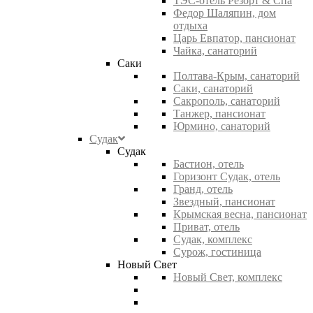
ТЭС-отель Резорт & Спа
Федор Шаляпин, дом
отдыха
Царь Евпатор, пансионат
Чайка, санаторий
Саки
Полтава-Крым, санаторий
Саки, санаторий
Сакрополь, санаторий
Танжер, пансионат
Юрмино, санаторий
Судак
Судак
Бастион, отель
Горизонт Судак, отель
Гранд, отель
Звездный, пансионат
Крымская весна, пансионат
Приват, отель
Судак, комплекс
Сурож, гостиница
Новый Свет
Новый Свет, комплекс