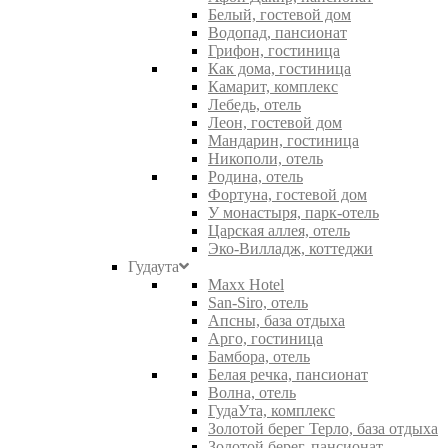
Белый, гостевой дом
Водопад, пансионат
Грифон, гостиница
Как дома, гостиница
Камарит, комплекс
Лебедь, отель
Леон, гостевой дом
Мандарин, гостиница
Никополи, отель
Родина, отель
Фортуна, гостевой дом
У монастыря, парк-отель
Царская аллея, отель
Эко-Вилладж, коттеджи
Гудаута
Maxx Hotel
San-Siro, отель
Апсны, база отдыха
Арго, гостиница
Бамбора, отель
Белая речка, пансионат
Волна, отель
ГудаУта, комплекс
Золотой берег Терло, база отдыха
Золотой берег, пансионат