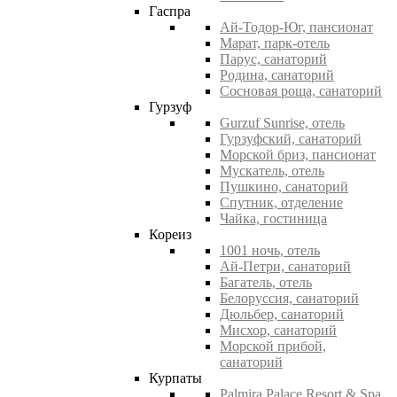
Гаспра
Ай-Тодор-Юг, пансионат
Марат, парк-отель
Парус, санаторий
Родина, санаторий
Сосновая роща, санаторий
Гурзуф
Gurzuf Sunrise, отель
Гурзуфский, санаторий
Морской бриз, пансионат
Мускатель, отель
Пушкино, санаторий
Спутник, отделение
Чайка, гостиница
Кореиз
1001 ночь, отель
Ай-Петри, санаторий
Багатель, отель
Белоруссия, санаторий
Дюльбер, санаторий
Мисхор, санаторий
Морской прибой,
санаторий
Курпаты
Palmira Palace Resort & Spa