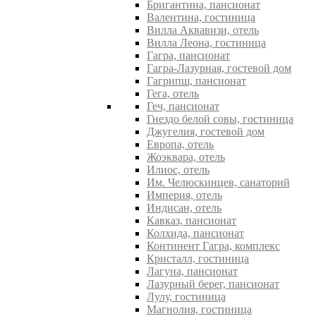
Бригантина, пансионат
Валентина, гостиница
Вилла Аквавизи, отель
Вилла Леона, гостиница
Гагра, пансионат
Гагра-Лазурная, гостевой дом
Гагрипш, пансионат
Гега, отель
Геч, пансионат
Гнездо белой совы, гостиница
Джугелия, гостевой дом
Европа, отель
Жоэквара, отель
Илиос, отель
Им. Челюскинцев, санаторий
Империя, отель
Индисан, отель
Кавказ, пансионат
Колхида, пансионат
Континент Гагра, комплекс
Кристалл, гостиница
Лагуна, пансионат
Лазурный берег, пансионат
Лулу, гостиница
Магнолия, гостиница