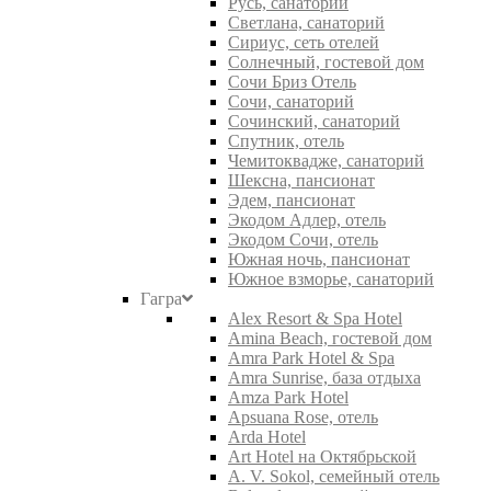
Русь, санаторий
Светлана, санаторий
Сириус, сеть отелей
Солнечный, гостевой дом
Сочи Бриз Отель
Сочи, санаторий
Сочинский, санаторий
Спутник, отель
Чемитоквадже, санаторий
Шексна, пансионат
Эдем, пансионат
Экодом Адлер, отель
Экодом Сочи, отель
Южная ночь, пансионат
Южное взморье, санаторий
Гагра
Alex Resort & Spa Hotel
Amina Beach, гостевой дом
Amra Park Hotel & Spa
Amra Sunrise, база отдыха
Amza Park Hotel
Apsuana Rose, отель
Arda Hotel
Art Hotel на Октябрьской
A. V. Sokol, семейный отель