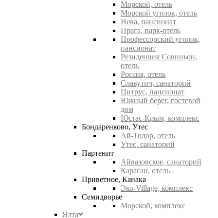
Морской, отель
Морской уголок, отель
Нева, пансионат
Прага, парк-отель
Профессорский уголок,
пансионат
Резиденция Совиньон,
отель
Россия, отель
Славутич, санаторий
Цитрус, пансионат
Южный берег, гостевой
дом
Юстас-Крым, комплекс
Бондаренково, Утес
Ай-Тодор, отель
Утес, санаторий
Партенит
Айвазовское, санаторий
Карасан, отель
Приветное, Канака
Эко-Village, комплекс
Семидворье
Морской, комплекс
Ялта