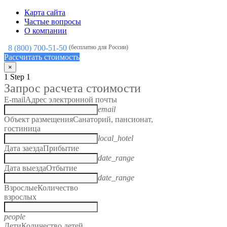
Карта сайта
Частые вопросы
О компании
8 (800) 700-51-50
(бесплатно для России)
Рассчитать стоимость
×
1
Step 1
Запрос расчета стоимости
E-mail
Адрес электронной почты
email
Объект размещения
Санаторий, пансионат,
гостиница
local_hotel
Дата заезда
Прибытие
date_range
Дата выезда
Отбытие
date_range
Взрослые
Количество
взрослых
people
Дети
Количество детей