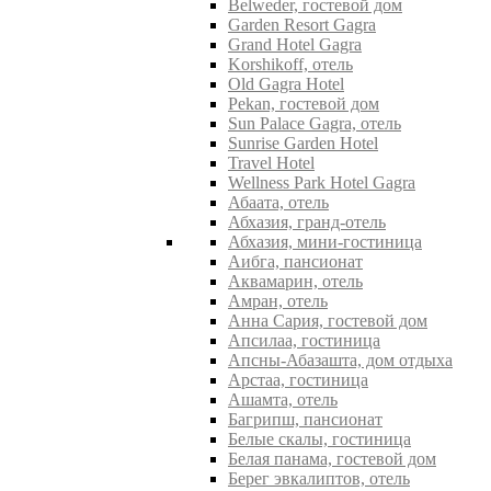
Belweder, гостевой дом
Garden Resort Gagra
Grand Hotel Gagra
Korshikoff, отель
Old Gagra Hotel
Pekan, гостевой дом
Sun Palace Gagra, отель
Sunrise Garden Hotel
Travel Hotel
Wellness Park Hotel Gagra
Абаата, отель
Абхазия, гранд-отель
Абхазия, мини-гостиница
Аибга, пансионат
Аквамарин, отель
Амран, отель
Анна Сария, гостевой дом
Апсилаа, гостиница
Апсны-Абазашта, дом отдыха
Арстаа, гостиница
Ашамта, отель
Багрипш, пансионат
Белые скалы, гостиница
Белая панама, гостевой дом
Берег эвкалиптов, отель