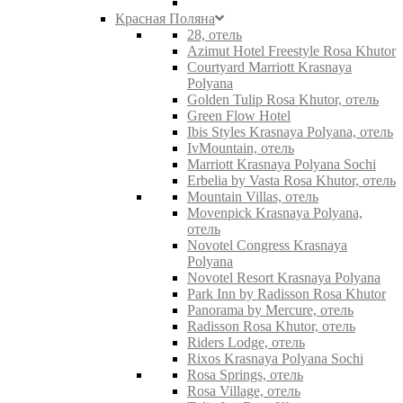
Красная Поляна
28, отель
Azimut Hotel Freestyle Rosa Khutor
Courtyard Marriott Krasnaya
Polyana
Golden Tulip Rosa Khutor, отель
Green Flow Hotel
Ibis Styles Krasnaya Polyana, отель
IvMountain, отель
Marriott Krasnaya Polyana Sochi
Erbelia by Vasta Rosa Khutor, отель
Mountain Villas, отель
Movenpick Krasnaya Polyana,
отель
Novotel Congress Krasnaya
Polyana
Novotel Resort Krasnaya Polyana
Park Inn by Radisson Rosa Khutor
Panorama by Mercure, отель
Radisson Rosa Khutor, отель
Riders Lodge, отель
Rixos Krasnaya Polyana Sochi
Rosa Springs, отель
Rosa Village, отель