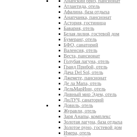
Анапский бриз, пансионат
Атлантида, отель
Афалина, база отдыха
Анапчанка, пансионат
Астория, гостиница
Бавария, отель
Белая лилия, гостевой дом
Бумеранг, отель
БФО, санаторий
Валенсия, отель
Веста, пансионат
Голубая лагуна, отель
Гранд Прибой, отель
Дача Del Sol, отель
Джемете, пансионат
Де ла Мапа, отель
ДельМарИнн, отель
Дивный мир Эдем, отель
ДиЛУЧ, санаторий
Довиль, отель
Журавли, отель
Заря Анапы, комплекс
Золотая лагуна, база отдыха
Золотое руно, гостевой дом
Имера, отель