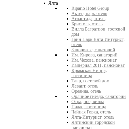
Ялта
Ripario Hotel Group
Актер, парк-отель
Атлантида, отель
Бристоль, отель
Вилла Багратион, гостевой
дом
Грин Парк Ялта-Интурист,
отель
Запорожье, санаторий
Им. Кирова, санаторий
Им. Чехова, пансионат
Империал 2011, пансионат
Крымская Ницца,
гостиница
Тавр, гостевой дом
Левант, отель
Ореанда, отель
Орлиное гнездо, санаторий
Отрадное, вилла
Палас, гостиница
Чайная Горка, отель
Ялта-Интурист, отель
Ялтинский городской
пансионат