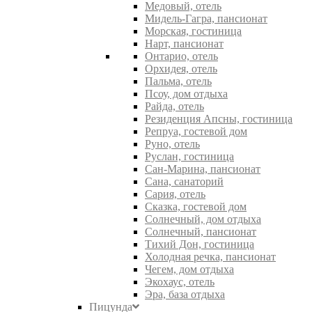
Медовый, отель
Мидель-Гагра, пансионат
Морская, гостиница
Нарт, пансионат
Онтарио, отель
Орхидея, отель
Пальма, отель
Псоу, дом отдыха
Райда, отель
Резиденция Апсны, гостиница
Репруа, гостевой дом
Руно, отель
Руслан, гостиница
Сан-Марина, пансионат
Сана, санаторий
Сария, отель
Сказка, гостевой дом
Солнечный, дом отдыха
Солнечный, пансионат
Тихий Дон, гостиница
Холодная речка, пансионат
Чегем, дом отдыха
Экохаус, отель
Эра, база отдыха
Пицунда