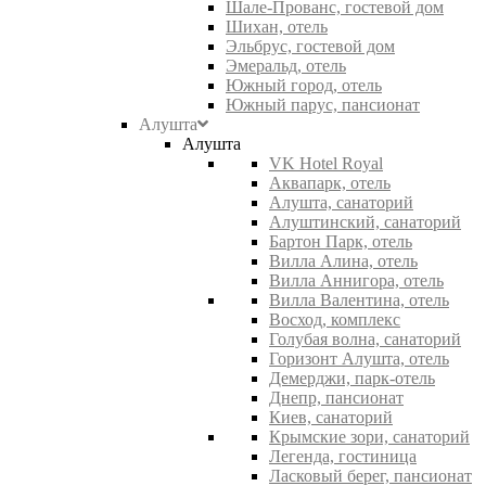
Шале-Прованс, гостевой дом
Шихан, отель
Эльбрус, гостевой дом
Эмеральд, отель
Южный город, отель
Южный парус, пансионат
Алушта
Алушта
VK Hotel Royal
Аквапарк, отель
Алушта, санаторий
Алуштинский, санаторий
Бартон Парк, отель
Вилла Алина, отель
Вилла Аннигора, отель
Вилла Валентина, отель
Восход, комплекс
Голубая волна, санаторий
Горизонт Алушта, отель
Демерджи, парк-отель
Днепр, пансионат
Киев, санаторий
Крымские зори, санаторий
Легенда, гостиница
Ласковый берег, пансионат