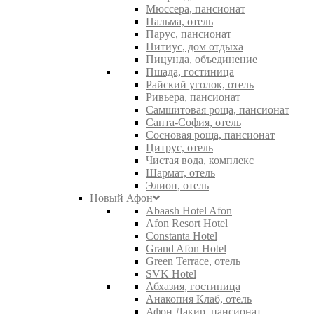
Мюссера, пансионат
Пальма, отель
Парус, пансионат
Питиус, дом отдыха
Пицунда, объединение
Пшада, гостиница
Райский уголок, отель
Ривьера, пансионат
Самшитовая роща, пансионат
Санта-София, отель
Сосновая роща, пансионат
Цитрус, отель
Чистая вода, комплекс
Шармат, отель
Элион, отель
Новый Афон
Abaash Hotel Afon
Afon Resort Hotel
Constanta Hotel
Grand Afon Hotel
Green Terrace, отель
SVK Hotel
Абхазия, гостиница
Анакопия Клаб, отель
Афон Дакир, пансионат