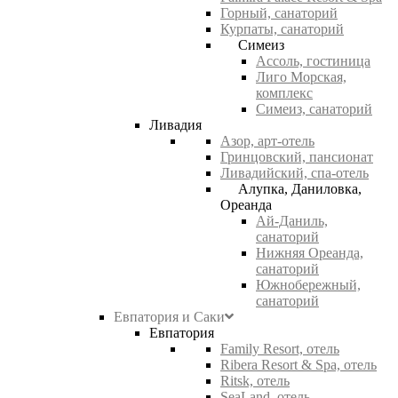
Горный, санаторий
Курпаты, санаторий
Симеиз
Ассоль, гостиница
Лиго Морская,
комплекс
Симеиз, санаторий
Ливадия
Азор, арт-отель
Гринцовский, пансионат
Ливадийский, спа-отель
Алупка, Даниловка,
Ореанда
Ай-Даниль,
санаторий
Нижняя Ореанда,
санаторий
Южнобережный,
санаторий
Евпатория и Саки
Евпатория
Family Resort, отель
Ribera Resort & Spa, отель
Ritsk, отель
SeaLand, отель