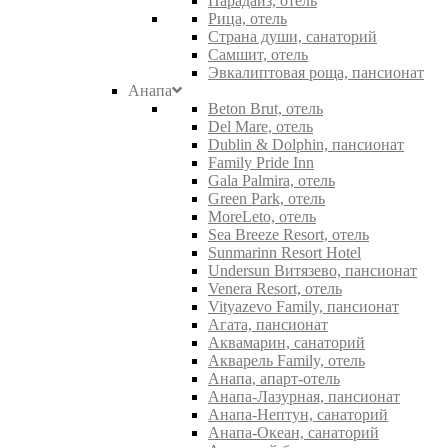
Парадайз, отель
Рица, отель
Страна души, санаторий
Самшит, отель
Эвкалиптовая роща, пансионат
Анапа
Beton Brut, отель
Del Mare, отель
Dublin & Dolphin, пансионат
Family Pride Inn
Gala Palmira, отель
Green Park, отель
MoreLeto, отель
Sea Breeze Resort, отель
Sunmarinn Resort Hotel
Undersun Витязево, пансионат
Venera Resort, отель
Vityazevo Family, пансионат
Агата, пансионат
Аквамарин, санаторий
Акварель Family, отель
Анапа, апарт-отель
Анапа-Лазурная, пансионат
Анапа-Нептун, санаторий
Анапа-Океан, санаторий