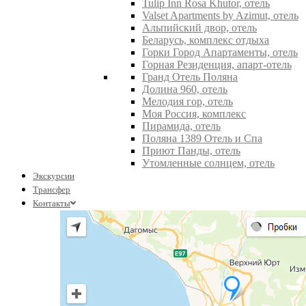
Tulip Inn Rosa Khutor, отель
Valset Apartments by Azimut, отель
Альпийский двор, отель
Беларусь, комплекс отдыха
Горки Город Апартаменты, отель
Горная Резиденция, апарт-отель
Гранд Отель Поляна
Долина 960, отель
Мелодия гор, отель
Моя Россия, комплекс
Пирамида, отель
Поляна 1389 Отель и Спа
Приют Панды, отель
Утомленные солнцем, отель
Экскурсии
Трансфер
Контакты