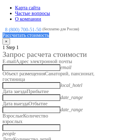
Карта сайта
Частые вопросы
О компании
8 (800) 700-51-50
(бесплатно для России)
Рассчитать стоимость
×
1
Step 1
Запрос расчета стоимости
E-mail
Адрес электронной почты
email
Объект размещения
Санаторий, пансионат,
гостиница
local_hotel
Дата заезда
Прибытие
date_range
Дата выезда
Отбытие
date_range
Взрослые
Количество
взрослых
people
Дети
Количество детей