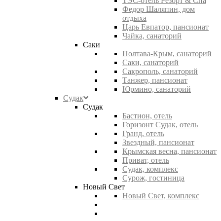
ТЭС-отель Резорт & Спа
Федор Шаляпин, дом
отдыха
Царь Евпатор, пансионат
Чайка, санаторий
Саки
Полтава-Крым, санаторий
Саки, санаторий
Сакрополь, санаторий
Танжер, пансионат
Юрмино, санаторий
Судак
Судак
Бастион, отель
Горизонт Судак, отель
Гранд, отель
Звездный, пансионат
Крымская весна, пансионат
Приват, отель
Судак, комплекс
Сурож, гостиница
Новый Свет
Новый Свет, комплекс