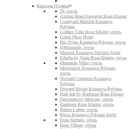
Красная Поляна
28, отель
Azimut Hotel Freestyle Rosa Khutor
Courtyard Marriott Krasnaya
Polyana
Golden Tulip Rosa Khutor, отель
Green Flow Hotel
Ibis Styles Krasnaya Polyana, отель
IvMountain, отель
Marriott Krasnaya Polyana Sochi
Erbelia by Vasta Rosa Khutor, отель
Mountain Villas, отель
Movenpick Krasnaya Polyana,
отель
Novotel Congress Krasnaya
Polyana
Novotel Resort Krasnaya Polyana
Park Inn by Radisson Rosa Khutor
Panorama by Mercure, отель
Radisson Rosa Khutor, отель
Riders Lodge, отель
Rixos Krasnaya Polyana Sochi
Rosa Springs, отель
Rosa Village, отель