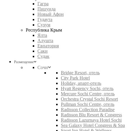
Гагра
Пицунда
Новый Афон
Гудаута
Сухум
Республика Крым
Ялта
Алушта
Евпатория
Саки
Судак
Размещение
Сочи
Bridge Resort, отель
City Park Hotel
Holiday, апарт-отель
Hyatt Regency Sochi, отель
Mercure Sochi Centre, отель
Orchestra Crystal Sochi Resort
Pullman Sochi Centre, отель
Radisson Collection Paradise
Radisson Blu Resort & Congress
Radisson Lazurnaya Hotel Sochi
Sea Galaxy Hotel Congress & Spa
Sport Inn Hotel & Wellness