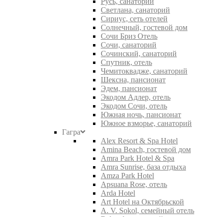
Русь, санаторий
Светлана, санаторий
Сириус, сеть отелей
Солнечный, гостевой дом
Сочи Бриз Отель
Сочи, санаторий
Сочинский, санаторий
Спутник, отель
Чемитоквадже, санаторий
Шексна, пансионат
Эдем, пансионат
Экодом Адлер, отель
Экодом Сочи, отель
Южная ночь, пансионат
Южное взморье, санаторий
Гагра
Alex Resort & Spa Hotel
Amina Beach, гостевой дом
Amra Park Hotel & Spa
Amra Sunrise, база отдыха
Amza Park Hotel
Apsuana Rose, отель
Arda Hotel
Art Hotel на Октябрьской
A. V. Sokol, семейный отель