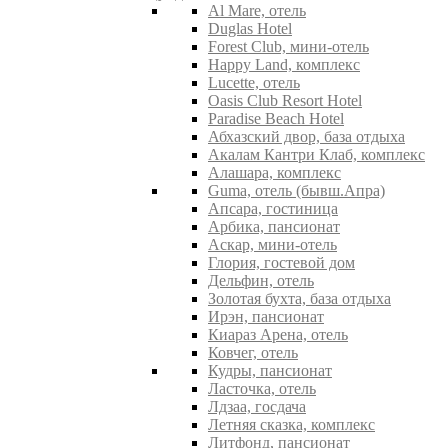
Al Mare, отель
Duglas Hotel
Forest Club, мини-отель
Happy Land, комплекс
Lucette, отель
Oasis Club Resort Hotel
Paradise Beach Hotel
Абхазский двор, база отдыха
Акалам Кантри Клаб, комплекс
Алашара, комплекс
Guma, отель (бывш.Апра)
Апсара, гостиница
Арбика, пансионат
Аскар, мини-отель
Глория, гостевой дом
Дельфин, отель
Золотая бухта, база отдыха
Ирэн, пансионат
Киараз Арена, отель
Ковчег, отель
Кудры, пансионат
Ласточка, отель
Лдзаа, госдача
Летняя сказка, комплекс
Литфонд, пансионат