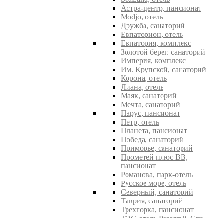
Астра-центр, пансионат
Modjo, отель
Дружба, санаторий
Евпаторион, отель
Евпатория, комплекс
Золотой берег, санаторий
Империя, комплекс
Им. Крупской, санаторий
Корона, отель
Лиана, отель
Маяк, санаторий
Мечта, санаторий
Парус, пансионат
Петр, отель
Планета, пансионат
Победа, санаторий
Приморье, санаторий
Прометей плюс ВВ,
пансионат
Романова, парк-отель
Русское море, отель
Северный, санаторий
Таврия, санаторий
Трехгорка, пансионат