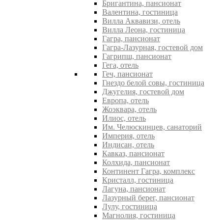
Бригантина, пансионат
Валентина, гостиница
Вилла Аквавизи, отель
Вилла Леона, гостиница
Гагра, пансионат
Гагра-Лазурная, гостевой дом
Гагрипш, пансионат
Гега, отель
Геч, пансионат
Гнездо белой совы, гостиница
Джугелия, гостевой дом
Европа, отель
Жоэквара, отель
Илиос, отель
Им. Челюскинцев, санаторий
Империя, отель
Индисан, отель
Кавказ, пансионат
Колхида, пансионат
Континент Гагра, комплекс
Кристалл, гостиница
Лагуна, пансионат
Лазурный берег, пансионат
Лулу, гостиница
Магнолия, гостиница