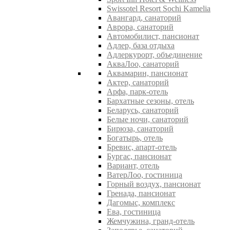
Swissotel Resort Sochi Kamelia
Авангард, санаторий
Аврора, санаторий
Автомобилист, пансионат
Адлер, база отдыха
Адлеркурорт, объединение
АкваЛоо, санаторий
Аквамарин, пансионат
Актер, санаторий
Арфа, парк-отель
Бархатные сезоны, отель
Беларусь, санаторий
Белые ночи, санаторий
Бирюза, санаторий
Богатырь, отель
Бревис, апарт-отель
Бургас, пансионат
Вариант, отель
ВатерЛоо, гостиница
Горный воздух, пансионат
Гренада, пансионат
Дагомыс, комплекс
Ева, гостиница
Жемчужина, гранд-отель