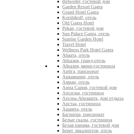
Belweder, гостевой дом
Garden Resort Gagra
Grand Hotel Gagra
Korshikoff, отель
Old Gagra Hotel
Pekan, гостевой дом
Sun Palace Gagra, отель
Sunrise Garden Hotel
Travel Hotel
Wellness Park Hotel Gagra
Абаата, отель
Абхазия, гранд-отель
Абхазия, мини-гостиница
Аибга, пансионат
Аквамарин, отель
Амран, отель
Анна Сария, гостевой дом
Апсилаа, гостиница
Апсны-Абазашта, дом отдыха
Арстаа, гостиница
Ашамта, отель
Багрипш, пансионат
Белые скалы, гостиница
Белая панама, гостевой дом
Берег эвкалиптов, отель