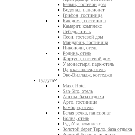
Белый, гостевой дом
Водопад, пансионат
Грифон, гостиница
Как дома, гостиница
Камарит, комплекс
Лебедь, отель
Леон, гостевой дом
Мандарин, гостиница
Никополи, отель
Родина, отель
Фортуна, гостевой дом
У монастыря, парк-отель
Царская аллея, отель
Эко-Вилладж, коттеджи
Гудаута
Maxx Hotel
San-Siro, отель
Апсны, база отдыха
Арго, гостиница
Бамбора, отель
Белая речка, пансионат
Волна, отель
ГудаУта, комплекс
Золотой берег Терло, база отдыха
Золотой берег, пансионат