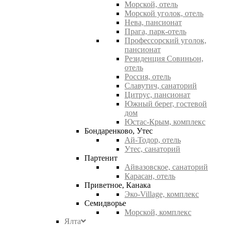
Морской, отель
Морской уголок, отель
Нева, пансионат
Прага, парк-отель
Профессорский уголок,
пансионат
Резиденция Совиньон,
отель
Россия, отель
Славутич, санаторий
Цитрус, пансионат
Южный берег, гостевой
дом
Юстас-Крым, комплекс
Бондаренково, Утес
Ай-Тодор, отель
Утес, санаторий
Партенит
Айвазовское, санаторий
Карасан, отель
Приветное, Канака
Эко-Village, комплекс
Семидворье
Морской, комплекс
Ялта