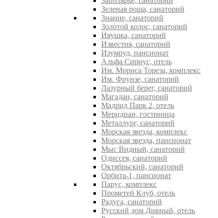
Заполярье, санаторий
Зеленая роща, санаторий
Знание, санаторий
Золотой колос, санаторий
Ивушка, санаторий
Известия, санаторий
Изумруд, пансионат
Альфа Сириус, отель
Им. Мориса Тореза, комплекс
Им. Фрунзе, санаторий
Лазурный берег, санаторий
Магадан, санаторий
Мадрид Парк 2, отель
Меридиан, гостиница
Металлург, санаторий
Морская звезда, комплекс
Морская звезда, пансионат
Мыс Видный, санаторий
Одиссея, санаторий
Октябрьский, санаторий
Орбита-1, пансионат
Парус, комплекс
Прометей Клуб, отель
Радуга, санаторий
Русский дом Дивный, отель