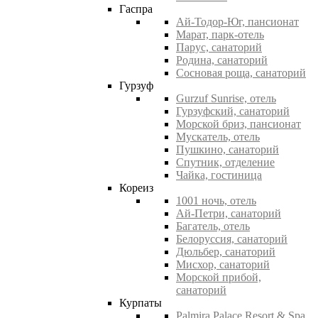
Гаспра
Ай-Тодор-Юг, пансионат
Марат, парк-отель
Парус, санаторий
Родина, санаторий
Сосновая роща, санаторий
Гурзуф
Gurzuf Sunrise, отель
Гурзуфский, санаторий
Морской бриз, пансионат
Мускатель, отель
Пушкино, санаторий
Спутник, отделение
Чайка, гостиница
Кореиз
1001 ночь, отель
Ай-Петри, санаторий
Багатель, отель
Белоруссия, санаторий
Дюльбер, санаторий
Мисхор, санаторий
Морской прибой,
санаторий
Курпаты
Palmira Palace Resort & Spa