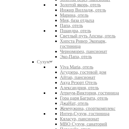
Золотой якорь, отель
Инжир Вилладж, отель
Марина, отель
Мия, база отдыха
Папа, отель
Пшандра, отель
Светлый путь Апсны, отель
Хипста Ривер Экопарк,
гостиница
Черноморец, пансионат
Эко-Папа, отель
Сухум
Viva Maria, отель
Агудзера, гостевой дом
Айтар, пансионат
Акуа Резорт Отель
Александрия, отель
Атриум-Виктория, гостиница
Гора царя Баграта, отель
ДжаНат, отель
Жемчужина, спорткомплекс
Интер-Сухум, гостиница
Кяласур, пансионат
МВО Сухум, санаторий