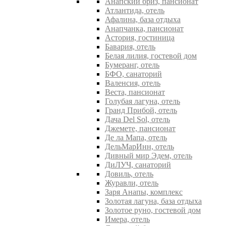
Анапский бриз, пансионат
Атлантида, отель
Афалина, база отдыха
Анапчанка, пансионат
Астория, гостиница
Бавария, отель
Белая лилия, гостевой дом
Бумеранг, отель
БФО, санаторий
Валенсия, отель
Веста, пансионат
Голубая лагуна, отель
Гранд Прибой, отель
Дача Del Sol, отель
Джемете, пансионат
Де ла Мапа, отель
ДельМарИнн, отель
Дивный мир Эдем, отель
ДиЛУЧ, санаторий
Довиль, отель
Журавли, отель
Заря Анапы, комплекс
Золотая лагуна, база отдыха
Золотое руно, гостевой дом
Имера, отель