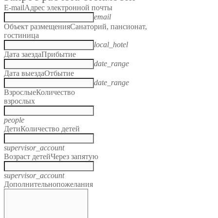
E-mail
Адрес электронной почты
email
Объект размещения
Санаторий, пансионат,
гостиница
local_hotel
Дата заезда
Прибытие
date_range
Дата выезда
Отбытие
date_range
Взрослые
Количество
взрослых
people
Дети
Количество детей
supervisor_account
Возраст детей
Через запятую
supervisor_account
Дополнительно
пожелания