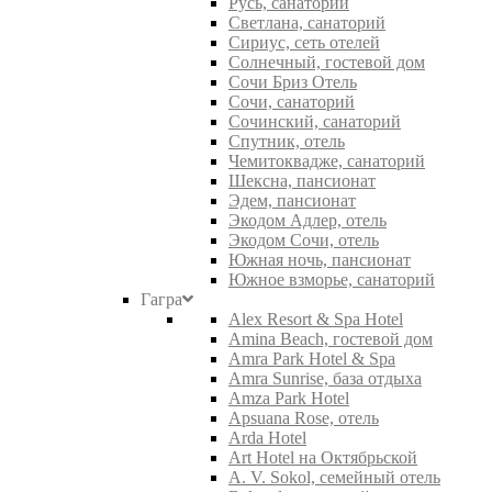
Русь, санаторий
Светлана, санаторий
Сириус, сеть отелей
Солнечный, гостевой дом
Сочи Бриз Отель
Сочи, санаторий
Сочинский, санаторий
Спутник, отель
Чемитоквадже, санаторий
Шексна, пансионат
Эдем, пансионат
Экодом Адлер, отель
Экодом Сочи, отель
Южная ночь, пансионат
Южное взморье, санаторий
Гагра
Alex Resort & Spa Hotel
Amina Beach, гостевой дом
Amra Park Hotel & Spa
Amra Sunrise, база отдыха
Amza Park Hotel
Apsuana Rose, отель
Arda Hotel
Art Hotel на Октябрьской
A. V. Sokol, семейный отель