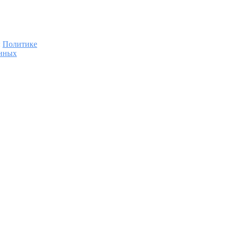
:
Политике
анных