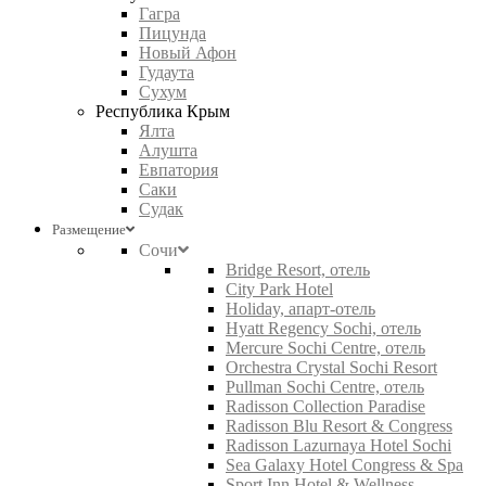
Гагра
Пицунда
Новый Афон
Гудаута
Сухум
Республика Крым
Ялта
Алушта
Евпатория
Саки
Судак
Размещение
Сочи
Bridge Resort, отель
City Park Hotel
Holiday, апарт-отель
Hyatt Regency Sochi, отель
Mercure Sochi Centre, отель
Orchestra Crystal Sochi Resort
Pullman Sochi Centre, отель
Radisson Collection Paradise
Radisson Blu Resort & Congress
Radisson Lazurnaya Hotel Sochi
Sea Galaxy Hotel Congress & Spa
Sport Inn Hotel & Wellness