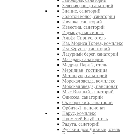
Заполярье, санаторий
Зеленая роща, санаторий
Знание, санаторий
Золотой колос, санаторий
Ивушка, санаторий
Известия, санаторий
Изумруд, пансионат
Альфа Сириус, отель
Им. Мориса Тореза, комплекс
Им. Фрунзе, санаторий
Лазурный берег, санаторий
Магадан, санаторий
Мадрид Парк 2, отель
Меридиан, гостиница
Металлург, санаторий
Морская звезда, комплекс
Морская звезда, пансионат
Мыс Видный, санаторий
Одиссея, санаторий
Октябрьский, санаторий
Орбита-1, пансионат
Парус, комплекс
Прометей Клуб, отель
Радуга, санаторий
Русский дом Дивный, отель