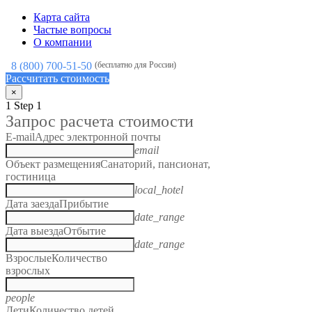
Карта сайта
Частые вопросы
О компании
8 (800) 700-51-50
(бесплатно для России)
Рассчитать стоимость
×
1
Step 1
Запрос расчета стоимости
E-mail
Адрес электронной почты
email
Объект размещения
Санаторий, пансионат,
гостиница
local_hotel
Дата заезда
Прибытие
date_range
Дата выезда
Отбытие
date_range
Взрослые
Количество
взрослых
people
Дети
Количество детей