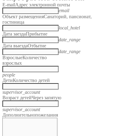
E-mail
Адрес электронной почты
email
Объект размещения
Санаторий, пансионат,
гостиница
local_hotel
Дата заезда
Прибытие
date_range
Дата выезда
Отбытие
date_range
Взрослые
Количество
взрослых
people
Дети
Количество детей
supervisor_account
Возраст детей
Через запятую
supervisor_account
Дополнительно
пожелания