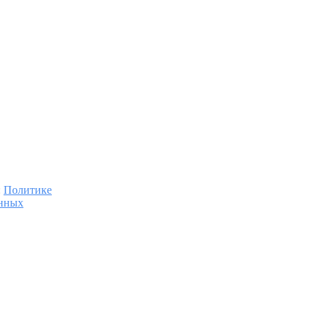
:
Политике
анных