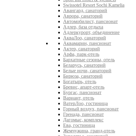
Swissotel Resort Sochi Kamelia
Авангард, санаторий
Аврора, санаторий
Автомобилист, пансионат
Адлер, база отдыха
Адлеркурорт, объединение
АкваЛоо, санаторий
Аквамарин, пансионат
Актер, санаторий
Арфа, парк-отель
Бархатные сезоны, отель
Беларусь, санаторий
Белые ночи, санаторий
Бирюза, санаторий
Богатырь, отель
Бревис, апарт-отель
Бургас, пансионат
Вариант, отель
ВатерЛоо, гостиница
Горный воздух, пансионат
Гренада, пансионат
Дагомыс, комплекс
Ева, гостиница
Жемчужина, гранд-отель