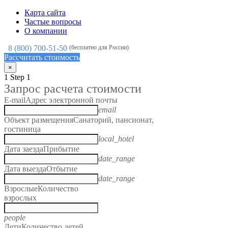
Карта сайта
Частые вопросы
О компании
8 (800) 700-51-50
(бесплатно для России)
Рассчитать стоимость
×
1
Step 1
Запрос расчета стоимости
E-mail
Адрес электронной почты
email
Объект размещения
Санаторий, пансионат,
гостиница
local_hotel
Дата заезда
Прибытие
date_range
Дата выезда
Отбытие
date_range
Взрослые
Количество
взрослых
people
Дети
Количество детей