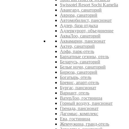
Swissotel Resort Sochi Kamelia
Авангард, санаторий
Аврора, санаторий
Автомобилист, пансионат
Адлер, база отдыха
Адлеркурорт, объединение
АкваЛоо, санаторий
Аквамарин, пансионат
Актер, санаторий
Арфа, парк-отель
Бархатные сезоны, отель
Беларусь, санаторий
Белые ночи, санаторий
Бирюза, санаторий
Богатырь, отель
Бревис, апарт-отель
Бургас, пансионат
Вариант, отель
ВатерЛоо, гостиница
Горный воздух, пансионат
Гренада, пансионат
Дагомыс, комплекс
Ева, гостиница
Жемчужина, гранд-отель