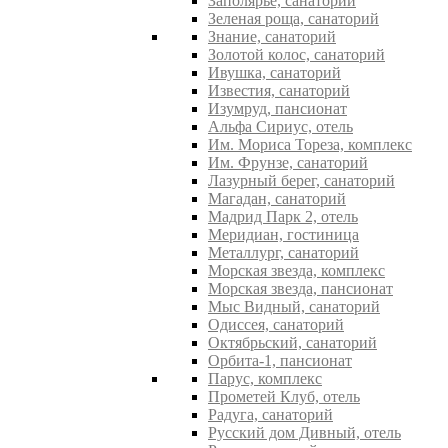
Заполярье, санаторий
Зеленая роща, санаторий
Знание, санаторий
Золотой колос, санаторий
Ивушка, санаторий
Известия, санаторий
Изумруд, пансионат
Альфа Сириус, отель
Им. Мориса Тореза, комплекс
Им. Фрунзе, санаторий
Лазурный берег, санаторий
Магадан, санаторий
Мадрид Парк 2, отель
Меридиан, гостиница
Металлург, санаторий
Морская звезда, комплекс
Морская звезда, пансионат
Мыс Видный, санаторий
Одиссея, санаторий
Октябрьский, санаторий
Орбита-1, пансионат
Парус, комплекс
Прометей Клуб, отель
Радуга, санаторий
Русский дом Дивный, отель