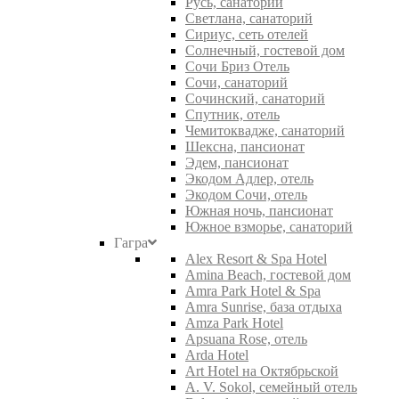
Русь, санаторий
Светлана, санаторий
Сириус, сеть отелей
Солнечный, гостевой дом
Сочи Бриз Отель
Сочи, санаторий
Сочинский, санаторий
Спутник, отель
Чемитоквадже, санаторий
Шексна, пансионат
Эдем, пансионат
Экодом Адлер, отель
Экодом Сочи, отель
Южная ночь, пансионат
Южное взморье, санаторий
Гагра
Alex Resort & Spa Hotel
Amina Beach, гостевой дом
Amra Park Hotel & Spa
Amra Sunrise, база отдыха
Amza Park Hotel
Apsuana Rose, отель
Arda Hotel
Art Hotel на Октябрьской
A. V. Sokol, семейный отель