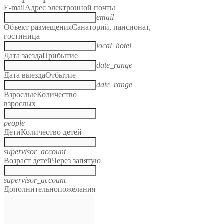
E-mail
Адрес электронной почты
email
Объект размещения
Санаторий, пансионат,
гостиница
local_hotel
Дата заезда
Прибытие
date_range
Дата выезда
Отбытие
date_range
Взрослые
Количество
взрослых
people
Дети
Количество детей
supervisor_account
Возраст детей
Через запятую
supervisor_account
Дополнительно
пожелания