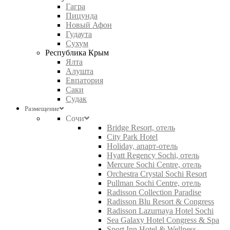
Гагра
Пицунда
Новый Афон
Гудаута
Сухум
Республика Крым
Ялта
Алушта
Евпатория
Саки
Судак
Размещение
Сочи
Bridge Resort, отель
City Park Hotel
Holiday, апарт-отель
Hyatt Regency Sochi, отель
Mercure Sochi Centre, отель
Orchestra Crystal Sochi Resort
Pullman Sochi Centre, отель
Radisson Collection Paradise
Radisson Blu Resort & Congress
Radisson Lazurnaya Hotel Sochi
Sea Galaxy Hotel Congress & Spa
Sport Inn Hotel & Wellness