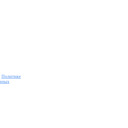
:
Политике
анных