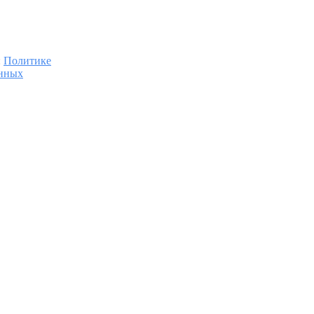
:
Политике
анных