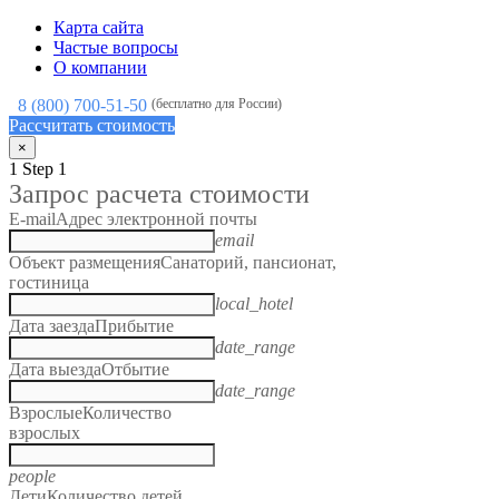
Карта сайта
Частые вопросы
О компании
8 (800) 700-51-50
(бесплатно для России)
Рассчитать стоимость
×
1
Step 1
Запрос расчета стоимости
E-mail
Адрес электронной почты
email
Объект размещения
Санаторий, пансионат,
гостиница
local_hotel
Дата заезда
Прибытие
date_range
Дата выезда
Отбытие
date_range
Взрослые
Количество
взрослых
people
Дети
Количество детей