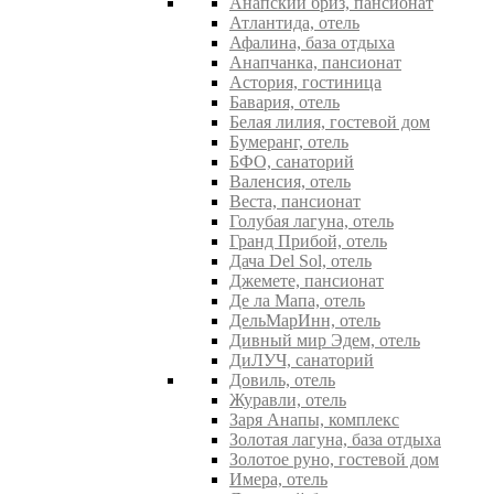
Анапский бриз, пансионат
Атлантида, отель
Афалина, база отдыха
Анапчанка, пансионат
Астория, гостиница
Бавария, отель
Белая лилия, гостевой дом
Бумеранг, отель
БФО, санаторий
Валенсия, отель
Веста, пансионат
Голубая лагуна, отель
Гранд Прибой, отель
Дача Del Sol, отель
Джемете, пансионат
Де ла Мапа, отель
ДельМарИнн, отель
Дивный мир Эдем, отель
ДиЛУЧ, санаторий
Довиль, отель
Журавли, отель
Заря Анапы, комплекс
Золотая лагуна, база отдыха
Золотое руно, гостевой дом
Имера, отель