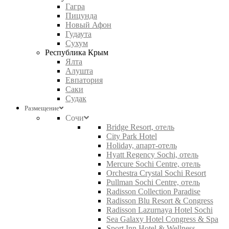
Гагра
Пицунда
Новый Афон
Гудаута
Сухум
Республика Крым
Ялта
Алушта
Евпатория
Саки
Судак
Размещение
Сочи
Bridge Resort, отель
City Park Hotel
Holiday, апарт-отель
Hyatt Regency Sochi, отель
Mercure Sochi Centre, отель
Orchestra Crystal Sochi Resort
Pullman Sochi Centre, отель
Radisson Collection Paradise
Radisson Blu Resort & Congress
Radisson Lazurnaya Hotel Sochi
Sea Galaxy Hotel Congress & Spa
Sport Inn Hotel & Wellness