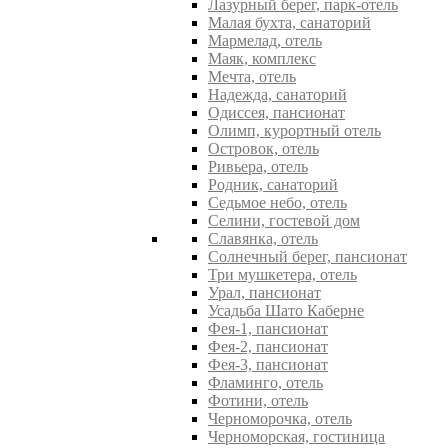
Лазурный берег, парк-отель
Малая бухта, санаторий
Мармелад, отель
Маяк, комплекс
Мечта, отель
Надежда, санаторий
Одиссея, пансионат
Олимп, курортный отель
Островок, отель
Ривьера, отель
Родник, санаторий
Седьмое небо, отель
Селини, гостевой дом
Славянка, отель
Солнечный берег, пансионат
Три мушкетера, отель
Урал, пансионат
Усадьба Шато Каберне
Фея-1, пансионат
Фея-2, пансионат
Фея-3, пансионат
Фламинго, отель
Фотини, отель
Черноморочка, отель
Черноморская, гостиница