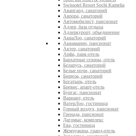
Swissotel Resort Sochi Kamelia
Авангард, санаторий
Аврора, санаторий
Автомобилист, пансионат
Адлер, база отдыха
Адлеркурорт, объединение
АкваЛоо, санаторий
Аквамарин, пансионат
Актер, санаторий
Арфа, парк-отель
Бархатные сезоны, отель
Беларусь, санаторий
Белые ночи, санаторий
Бирюза, санаторий
Богатырь, отель
Бревис, апарт-отель
Бургас, пансионат
Вариант, отель
ВатерЛоо, гостиница
Горный воздух, пансионат
Гренада, пансионат
Дагомыс, комплекс
Ева, гостиница
Жемчужина, гранд-отель