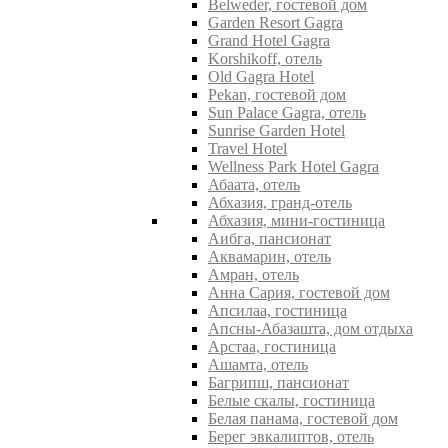
Belweder, гостевой дом
Garden Resort Gagra
Grand Hotel Gagra
Korshikoff, отель
Old Gagra Hotel
Pekan, гостевой дом
Sun Palace Gagra, отель
Sunrise Garden Hotel
Travel Hotel
Wellness Park Hotel Gagra
Абаата, отель
Абхазия, гранд-отель
Абхазия, мини-гостиница
Аибга, пансионат
Аквамарин, отель
Амран, отель
Анна Сария, гостевой дом
Апсилаа, гостиница
Апсны-Абазашта, дом отдыха
Арстаа, гостиница
Ашамта, отель
Багрипш, пансионат
Белые скалы, гостиница
Белая панама, гостевой дом
Берег эвкалиптов, отель