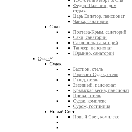
ТЭС-отель Резорт & Спа
Федор Шаляпин, дом
отдыха
Царь Евпатор, пансионат
Чайка, санаторий
Саки
Полтава-Крым, санаторий
Саки, санаторий
Сакрополь, санаторий
Танжер, пансионат
Юрмино, санаторий
Судак
Судак
Бастион, отель
Горизонт Судак, отель
Гранд, отель
Звездный, пансионат
Крымская весна, пансионат
Приват, отель
Судак, комплекс
Сурож, гостиница
Новый Свет
Новый Свет, комплекс