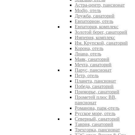
Астра-центр, пансионат
Modjo, отель
Дружба, санаторий
Евпаторион, отель
Евпатория, комплекс
Золотой берег, санаторий
Империя, комплекс
Им. Крупской, санаторий
Корона, отель
Лиана, отель
Маяк, санаторий
Мечта, санаторий
Парус, пансионат
Петр, отель
Планета, пансионат
Победа, санаторий
Приморье, санаторий
Прометей плюс ВВ,
пансионат
Романова, парк-отель
Русское море, отель
Северный, санаторий
Таврия, санаторий
Трехгорка, пансионат