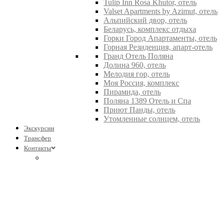
Tulip Inn Rosa Khutor, отель
Valset Apartments by Azimut, отель
Альпийский двор, отель
Беларусь, комплекс отдыха
Горки Город Апартаменты, отель
Горная Резиденция, апарт-отель
Гранд Отель Поляна
Долина 960, отель
Мелодия гор, отель
Моя Россия, комплекс
Пирамида, отель
Поляна 1389 Отель и Спа
Приют Панды, отель
Утомленные солнцем, отель
Экскурсии
Трансфер
Контакты