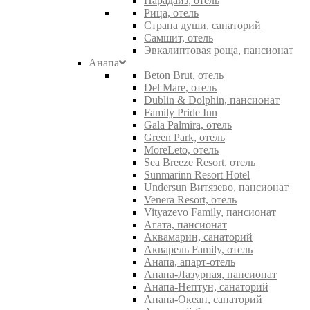
Парадайз, отель
Рица, отель
Страна души, санаторий
Самшит, отель
Эвкалиптовая роща, пансионат
Анапа
Beton Brut, отель
Del Mare, отель
Dublin & Dolphin, пансионат
Family Pride Inn
Gala Palmira, отель
Green Park, отель
MoreLeto, отель
Sea Breeze Resort, отель
Sunmarinn Resort Hotel
Undersun Витязево, пансионат
Venera Resort, отель
Vityazevo Family, пансионат
Агата, пансионат
Аквамарин, санаторий
Акварель Family, отель
Анапа, апарт-отель
Анапа-Лазурная, пансионат
Анапа-Нептун, санаторий
Анапа-Океан, санаторий