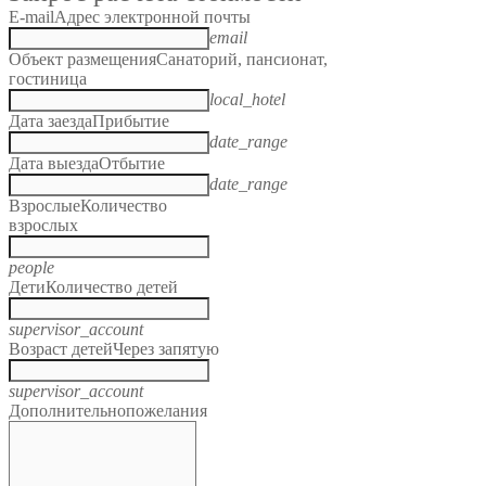
E-mail
Адрес электронной почты
email
Объект размещения
Санаторий, пансионат,
гостиница
local_hotel
Дата заезда
Прибытие
date_range
Дата выезда
Отбытие
date_range
Взрослые
Количество
взрослых
people
Дети
Количество детей
supervisor_account
Возраст детей
Через запятую
supervisor_account
Дополнительно
пожелания