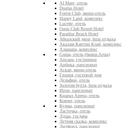
Al Mare, отель
Duglas Hotel
Forest Club, мини-отель
Happy Land, комплекс
Lucette, отель
Oasis Club Resort Hotel
Paradise Beach Hotel
Абхазский двор, база отдыха
Акалам Кантри Клаб, комплекс
Алашара, комплекс
Guma, отель (бывш.Апра)
Апсара, гостиница
Арбика, пансионат
Аскар, мини-отель
Глория, гостевой дом
Дельфин, отель
Золотая бухта, база отдыха
Ирэн, пансионат
Киараз Арена, отель
Ковчег, отель
Кудры, пансионат
Ласточка, отель
Лдзаа, госдача
Летняя сказка, комплекс
Литфонд, пансионат