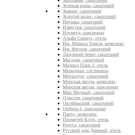
Заполярье, санаторий
Зеленая роща, санаторий
Знание, санаторий
Золотой колос, санаторий
Ивушка, санаторий
Известия, санаторий
Изумруд, пансионат
Альфа Сириус, отель
Им. Мориса Тореза, комплекс
Им. Фрунзе, санаторий
Лазурный берег, санаторий
Магадан, санаторий
Мадрид Парк 2, отель
Меридиан, гостиница
Металлург, санаторий
Морская звезда, комплекс
Морская звезда, пансионат
Мыс Видный, санаторий
Одиссея, санаторий
Октябрьский, санаторий
Орбита-1, пансионат
Парус, комплекс
Прометей Клуб, отель
Радуга, санаторий
Русский дом Дивный, отель