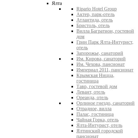
Ялта
Ripario Hotel Group
Актер, парк-отель
Атлантида, отель
Бристоль, отель
Вилла Багратион, гостевой
дом
Грин Парк Ялта-Интурист,
отель
Запорожье, санаторий
Им. Кирова, санаторий
Им. Чехова, пансионат
Империал 2011, пансионат
Крымская Ницца,
гостиница
Тавр, гостевой дом
Левант, отель
Ореанда, отель
Орлиное гнездо, санаторий
Отрадное, вилла
Палас, гостиница
Чайная Горка, отель
Ялта-Интурист, отель
Ялтинский городской
пансионат