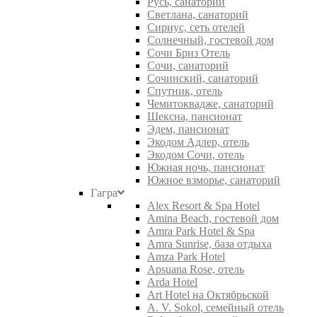
Русь, санаторий
Светлана, санаторий
Сириус, сеть отелей
Солнечный, гостевой дом
Сочи Бриз Отель
Сочи, санаторий
Сочинский, санаторий
Спутник, отель
Чемитоквадже, санаторий
Шексна, пансионат
Эдем, пансионат
Экодом Адлер, отель
Экодом Сочи, отель
Южная ночь, пансионат
Южное взморье, санаторий
Гагра
Alex Resort & Spa Hotel
Amina Beach, гостевой дом
Amra Park Hotel & Spa
Amra Sunrise, база отдыха
Amza Park Hotel
Apsuana Rose, отель
Arda Hotel
Art Hotel на Октябрьской
A. V. Sokol, семейный отель