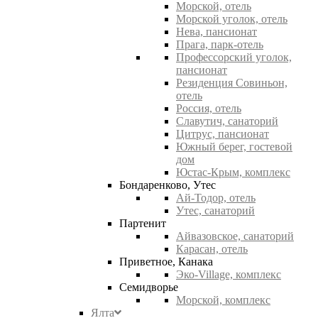
Морской, отель
Морской уголок, отель
Нева, пансионат
Прага, парк-отель
Профессорский уголок,
пансионат
Резиденция Совиньон,
отель
Россия, отель
Славутич, санаторий
Цитрус, пансионат
Южный берег, гостевой
дом
Юстас-Крым, комплекс
Бондаренково, Утес
Ай-Тодор, отель
Утес, санаторий
Партенит
Айвазовское, санаторий
Карасан, отель
Приветное, Канака
Эко-Village, комплекс
Семидворье
Морской, комплекс
Ялта