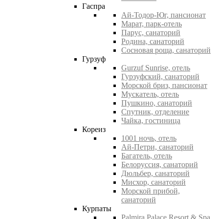
Гаспра
Ай-Тодор-Юг, пансионат
Марат, парк-отель
Парус, санаторий
Родина, санаторий
Сосновая роща, санаторий
Гурзуф
Gurzuf Sunrise, отель
Гурзуфский, санаторий
Морской бриз, пансионат
Мускатель, отель
Пушкино, санаторий
Спутник, отделение
Чайка, гостиница
Кореиз
1001 ночь, отель
Ай-Петри, санаторий
Багатель, отель
Белоруссия, санаторий
Дюльбер, санаторий
Мисхор, санаторий
Морской прибой,
санаторий
Курпаты
Palmira Palace Resort & Spa