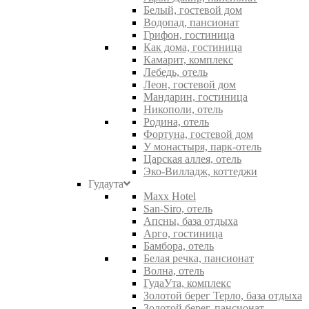
Белый, гостевой дом
Водопад, пансионат
Грифон, гостиница
Как дома, гостиница
Камарит, комплекс
Лебедь, отель
Леон, гостевой дом
Мандарин, гостиница
Никополи, отель
Родина, отель
Фортуна, гостевой дом
У монастыря, парк-отель
Царская аллея, отель
Эко-Вилладж, коттеджи
Гудаута
Maxx Hotel
San-Siro, отель
Апсны, база отдыха
Арго, гостиница
Бамбора, отель
Белая речка, пансионат
Волна, отель
ГудаУта, комплекс
Золотой берег Терло, база отдыха
Золотой берег, пансионат