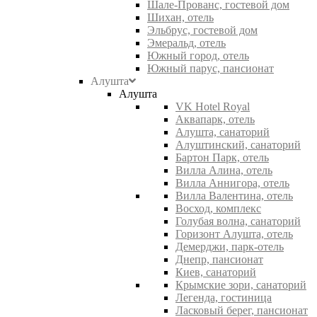
Шале-Прованс, гостевой дом
Шихан, отель
Эльбрус, гостевой дом
Эмеральд, отель
Южный город, отель
Южный парус, пансионат
Алушта
Алушта
VK Hotel Royal
Аквапарк, отель
Алушта, санаторий
Алуштинский, санаторий
Бартон Парк, отель
Вилла Алина, отель
Вилла Аннигора, отель
Вилла Валентина, отель
Восход, комплекс
Голубая волна, санаторий
Горизонт Алушта, отель
Демерджи, парк-отель
Днепр, пансионат
Киев, санаторий
Крымские зори, санаторий
Легенда, гостиница
Ласковый берег, пансионат