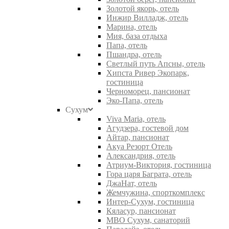
Золотой якорь, отель
Инжир Вилладж, отель
Марина, отель
Мия, база отдыха
Папа, отель
Пшандра, отель
Светлый путь Апсны, отель
Хипста Ривер Экопарк,
гостиница
Черноморец, пансионат
Эко-Папа, отель
Сухум
Viva Maria, отель
Агудзера, гостевой дом
Айтар, пансионат
Акуа Резорт Отель
Александрия, отель
Атриум-Виктория, гостиница
Гора царя Баграта, отель
ДжаНат, отель
Жемчужина, спорткомплекс
Интер-Сухум, гостиница
Кяласур, пансионат
МВО Сухум, санаторий