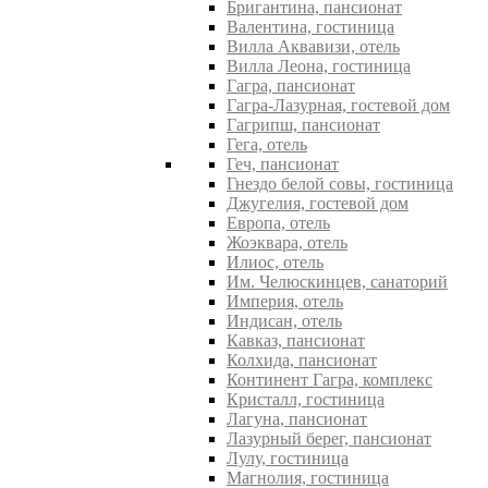
Бригантина, пансионат
Валентина, гостиница
Вилла Аквавизи, отель
Вилла Леона, гостиница
Гагра, пансионат
Гагра-Лазурная, гостевой дом
Гагрипш, пансионат
Гега, отель
Геч, пансионат
Гнездо белой совы, гостиница
Джугелия, гостевой дом
Европа, отель
Жоэквара, отель
Илиос, отель
Им. Челюскинцев, санаторий
Империя, отель
Индисан, отель
Кавказ, пансионат
Колхида, пансионат
Континент Гагра, комплекс
Кристалл, гостиница
Лагуна, пансионат
Лазурный берег, пансионат
Лулу, гостиница
Магнолия, гостиница