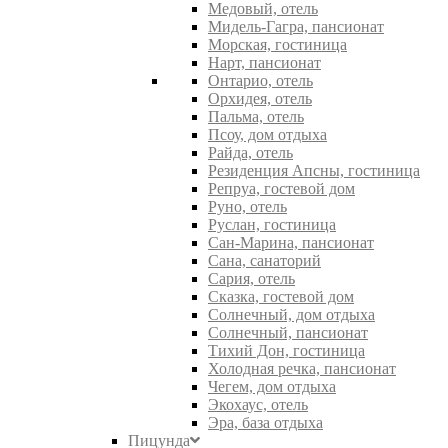
Медовый, отель
Мидель-Гагра, пансионат
Морская, гостиница
Нарт, пансионат
Онтарио, отель
Орхидея, отель
Пальма, отель
Псоу, дом отдыха
Райда, отель
Резиденция Апсны, гостиница
Репруа, гостевой дом
Руно, отель
Руслан, гостиница
Сан-Марина, пансионат
Сана, санаторий
Сария, отель
Сказка, гостевой дом
Солнечный, дом отдыха
Солнечный, пансионат
Тихий Дон, гостиница
Холодная речка, пансионат
Чегем, дом отдыха
Экохаус, отель
Эра, база отдыха
Пицунда