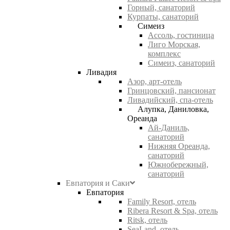
Горный, санаторий
Курпаты, санаторий
Симеиз
Ассоль, гостиница
Лиго Морская,
комплекс
Симеиз, санаторий
Ливадия
Азор, арт-отель
Гринцовский, пансионат
Ливадийский, спа-отель
Алупка, Даниловка,
Ореанда
Ай-Даниль,
санаторий
Нижняя Ореанда,
санаторий
Южнобережный,
санаторий
Евпатория и Саки
Евпатория
Family Resort, отель
Ribera Resort & Spa, отель
Ritsk, отель
SeaLand, отель