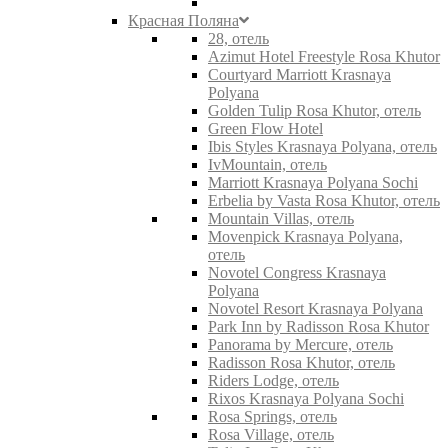
Красная Поляна
28, отель
Azimut Hotel Freestyle Rosa Khutor
Courtyard Marriott Krasnaya
Polyana
Golden Tulip Rosa Khutor, отель
Green Flow Hotel
Ibis Styles Krasnaya Polyana, отель
IvMountain, отель
Marriott Krasnaya Polyana Sochi
Erbelia by Vasta Rosa Khutor, отель
Mountain Villas, отель
Movenpick Krasnaya Polyana,
отель
Novotel Congress Krasnaya
Polyana
Novotel Resort Krasnaya Polyana
Park Inn by Radisson Rosa Khutor
Panorama by Mercure, отель
Radisson Rosa Khutor, отель
Riders Lodge, отель
Rixos Krasnaya Polyana Sochi
Rosa Springs, отель
Rosa Village, отель