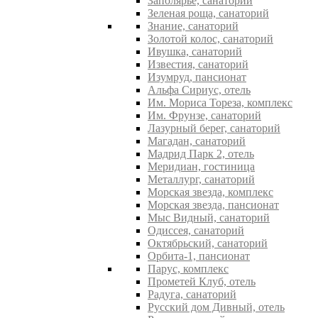
Заполярье, санаторий
Зеленая роща, санаторий
Знание, санаторий
Золотой колос, санаторий
Ивушка, санаторий
Известия, санаторий
Изумруд, пансионат
Альфа Сириус, отель
Им. Мориса Тореза, комплекс
Им. Фрунзе, санаторий
Лазурный берег, санаторий
Магадан, санаторий
Мадрид Парк 2, отель
Меридиан, гостиница
Металлург, санаторий
Морская звезда, комплекс
Морская звезда, пансионат
Мыс Видный, санаторий
Одиссея, санаторий
Октябрьский, санаторий
Орбита-1, пансионат
Парус, комплекс
Прометей Клуб, отель
Радуга, санаторий
Русский дом Дивный, отель