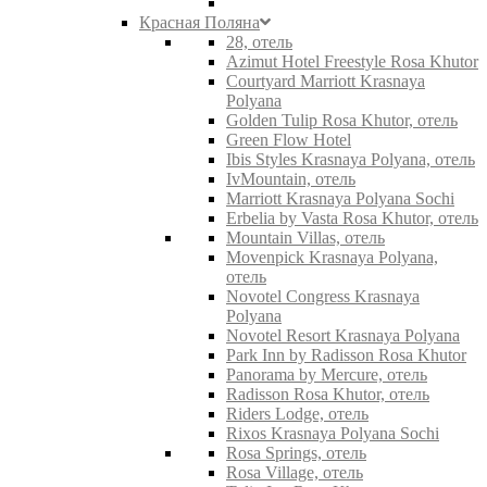
Красная Поляна
28, отель
Azimut Hotel Freestyle Rosa Khutor
Courtyard Marriott Krasnaya
Polyana
Golden Tulip Rosa Khutor, отель
Green Flow Hotel
Ibis Styles Krasnaya Polyana, отель
IvMountain, отель
Marriott Krasnaya Polyana Sochi
Erbelia by Vasta Rosa Khutor, отель
Mountain Villas, отель
Movenpick Krasnaya Polyana,
отель
Novotel Congress Krasnaya
Polyana
Novotel Resort Krasnaya Polyana
Park Inn by Radisson Rosa Khutor
Panorama by Mercure, отель
Radisson Rosa Khutor, отель
Riders Lodge, отель
Rixos Krasnaya Polyana Sochi
Rosa Springs, отель
Rosa Village, отель