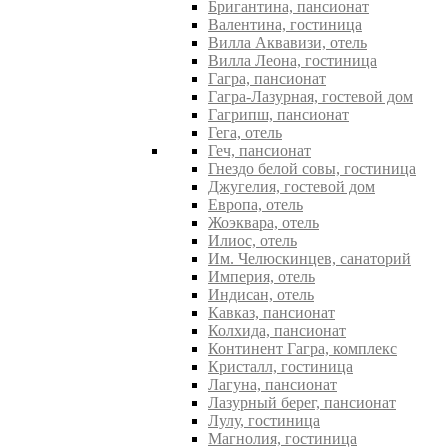
Бригантина, пансионат
Валентина, гостиница
Вилла Аквавизи, отель
Вилла Леона, гостиница
Гагра, пансионат
Гагра-Лазурная, гостевой дом
Гагрипш, пансионат
Гега, отель
Геч, пансионат
Гнездо белой совы, гостиница
Джугелия, гостевой дом
Европа, отель
Жоэквара, отель
Илиос, отель
Им. Челюскинцев, санаторий
Империя, отель
Индисан, отель
Кавказ, пансионат
Колхида, пансионат
Континент Гагра, комплекс
Кристалл, гостиница
Лагуна, пансионат
Лазурный берег, пансионат
Лулу, гостиница
Магнолия, гостиница