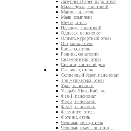
Лазурный берег, парк-отель
Малая бухта, санаторий
Мармелад, отель
Маяк, комплекс
Мечта, отель
Надежда, санаторий
Одиссея, пансионат
Олимп, курортный отель
Островок, отель
Ривьера, отель
Родник, санаторий
Седьмое небо, отель
Селини, гостевой дом
Славянка, отель
Солнечный берег, пансионат
Три мушкетера, отель
Урал, пансионат
Усадьба Шато Каберне
Фея-1, пансионат
Фея-2, пансионат
Фея-3, пансионат
Фламинго, отель
Фотини, отель
Черноморочка, отель
Черноморская, гостиница