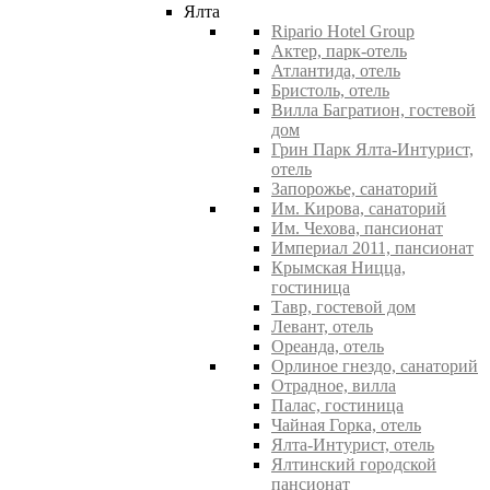
Ялта
Ripario Hotel Group
Актер, парк-отель
Атлантида, отель
Бристоль, отель
Вилла Багратион, гостевой
дом
Грин Парк Ялта-Интурист,
отель
Запорожье, санаторий
Им. Кирова, санаторий
Им. Чехова, пансионат
Империал 2011, пансионат
Крымская Ницца,
гостиница
Тавр, гостевой дом
Левант, отель
Ореанда, отель
Орлиное гнездо, санаторий
Отрадное, вилла
Палас, гостиница
Чайная Горка, отель
Ялта-Интурист, отель
Ялтинский городской
пансионат