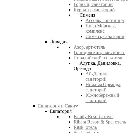
Горный, санаторий
Курпаты, санаторий
Симеиз
Ассоль, гостиница
Лиго Морская,
комплекс
Симеиз, санаторий
Ливадия
Азор, арт-отель
Гринцовский, пансионат
Ливадийский, спа-отель
Алупка, Даниловка,
Ореанда
Ай-Даниль,
санаторий
Нижняя Ореанда,
санаторий
Южнобережный,
санаторий
Евпатория и Саки
Евпатория
Family Resort, отель
Ribera Resort & Spa, отель
Ritsk, отель
SeaLand, отель