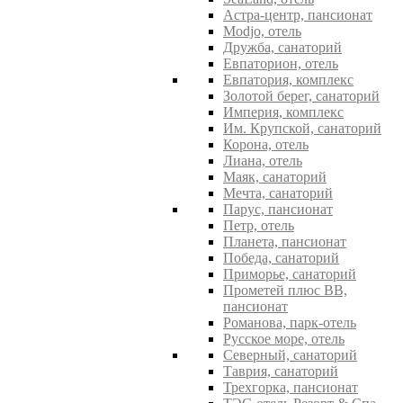
Астра-центр, пансионат
Modjo, отель
Дружба, санаторий
Евпаторион, отель
Евпатория, комплекс
Золотой берег, санаторий
Империя, комплекс
Им. Крупской, санаторий
Корона, отель
Лиана, отель
Маяк, санаторий
Мечта, санаторий
Парус, пансионат
Петр, отель
Планета, пансионат
Победа, санаторий
Приморье, санаторий
Прометей плюс ВВ,
пансионат
Романова, парк-отель
Русское море, отель
Северный, санаторий
Таврия, санаторий
Трехгорка, пансионат