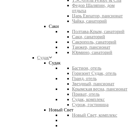
ТЭС-отель Резорт & Спа
Федор Шаляпин, дом
отдыха
Царь Евпатор, пансионат
Чайка, санаторий
Саки
Полтава-Крым, санаторий
Саки, санаторий
Сакрополь, санаторий
Танжер, пансионат
Юрмино, санаторий
Судак
Судак
Бастион, отель
Горизонт Судак, отель
Гранд, отель
Звездный, пансионат
Крымская весна, пансионат
Приват, отель
Судак, комплекс
Сурож, гостиница
Новый Свет
Новый Свет, комплекс