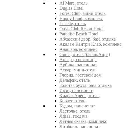
Al Mare, отель
Duglas Hotel
Forest Club, мини-отель
Happy Land, комплекс
Lucette, отель
Oasis Club Resort Hotel
Paradise Beach Hotel
Абхазский двор, база отдыха
Акалам Кантри Клаб, комплекс
Алашара, комплекс
Guma, отель (бывш.Апра)
Апсара, гостиница
Арбика, пансионат
Аскар, мини-отель
Глория, гостевой дом
Дельфин, отель
Золотая бухта, база отдыха
Ирэн, пансионат
Киараз Арена, отель
Ковчег, отель
Кудры, пансионат
Ласточка, отель
Лдзаа, госдача
Летняя сказка, комплекс
Литфонд, пансионат