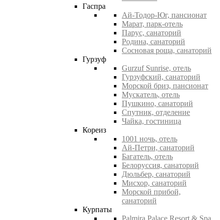
Гаспра
Ай-Тодор-Юг, пансионат
Марат, парк-отель
Парус, санаторий
Родина, санаторий
Сосновая роща, санаторий
Гурзуф
Gurzuf Sunrise, отель
Гурзуфский, санаторий
Морской бриз, пансионат
Мускатель, отель
Пушкино, санаторий
Спутник, отделение
Чайка, гостиница
Кореиз
1001 ночь, отель
Ай-Петри, санаторий
Багатель, отель
Белоруссия, санаторий
Дюльбер, санаторий
Мисхор, санаторий
Морской прибой,
санаторий
Курпаты
Palmira Palace Resort & Spa