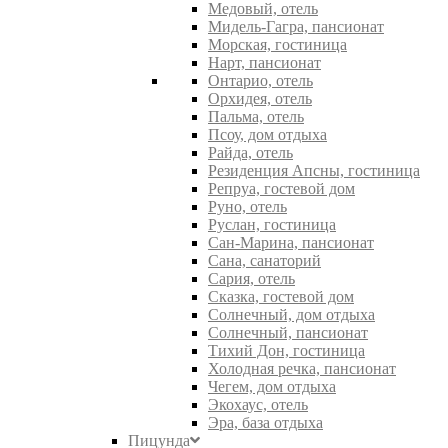
Медовый, отель
Мидель-Гагра, пансионат
Морская, гостиница
Нарт, пансионат
Онтарио, отель
Орхидея, отель
Пальма, отель
Псоу, дом отдыха
Райда, отель
Резиденция Апсны, гостиница
Репруа, гостевой дом
Руно, отель
Руслан, гостиница
Сан-Марина, пансионат
Сана, санаторий
Сария, отель
Сказка, гостевой дом
Солнечный, дом отдыха
Солнечный, пансионат
Тихий Дон, гостиница
Холодная речка, пансионат
Чегем, дом отдыха
Экохаус, отель
Эра, база отдыха
Пицунда