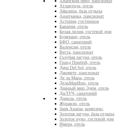
Анапский бриз, пансионат
Атлантида, отель
Афалина, база отдыха
Анапчанка, пансионат
Астория, гостиница
Бавария, отель
Белая лилия, гостевой дом
Бумеранг, отель
БФО, санаторий
Валенсия, отель
Веста, пансионат
Голубая лагуна, отель
Гранд Прибой, отель
Дача Del Sol, отель
Джемете, пансионат
Де ла Мапа, отель
ДельМарИнн, отель
Дивный мир Эдем, отель
ДиЛУЧ, санаторий
Довиль, отель
Журавли, отель
Заря Анапы, комплекс
Золотая лагуна, база отдыха
Золотое руно, гостевой дом
Имера, отель