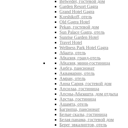
Belweder, гостевой дом
Garden Resort Gagra
Grand Hotel Gagra
Korshikoff, отель
Old Gagra Hotel
Pekan, гостевой дом
Sun Palace Gagra, отель
Sunrise Garden Hotel
Travel Hotel
Wellness Park Hotel Gagra
Абаата, отель
Абхазия, гранд-отель
Абхазия, мини-гостиница
Аибга, пансионат
Аквамарин, отель
Амран, отель
Анна Сария, гостевой дом
Апсилаа, гостиница
Апсны-Абазашта, дом отдыха
Арстаа, гостиница
Ашамта, отель
Багрипш, пансионат
Белые скалы, гостиница
Белая панама, гостевой дом
Берег эвкалиптов, отель