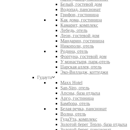
Белый, гостевой дом
Водопад, пансионат
Грифон, гостиница
Как дома, гостиница
Камарит, комплекс
Лебедь, отель
Леон, гостевой дом
Мандарин, гостиница
Никополи, отель
Родина, отель
Фортуна, гостевой дом
У монастыря, парк-отель
Царская аллея, отель
Эко-Вилладж, коттеджи
Гудаута
Maxx Hotel
San-Siro, отель
Апсны, база отдыха
Арго, гостиница
Бамбора, отель
Белая речка, пансионат
Волна, отель
ГудаУта, комплекс
Золотой берег Терло, база отдыха
Золотой берег, пансионат