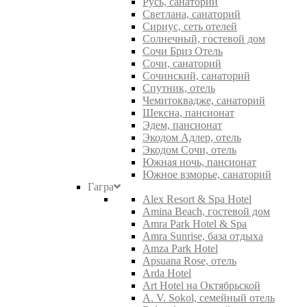
Русь, санаторий
Светлана, санаторий
Сириус, сеть отелей
Солнечный, гостевой дом
Сочи Бриз Отель
Сочи, санаторий
Сочинский, санаторий
Спутник, отель
Чемитоквадже, санаторий
Шексна, пансионат
Эдем, пансионат
Экодом Адлер, отель
Экодом Сочи, отель
Южная ночь, пансионат
Южное взморье, санаторий
Гагра
Alex Resort & Spa Hotel
Amina Beach, гостевой дом
Amra Park Hotel & Spa
Amra Sunrise, база отдыха
Amza Park Hotel
Apsuana Rose, отель
Arda Hotel
Art Hotel на Октябрьской
A. V. Sokol, семейный отель