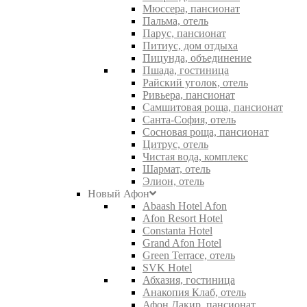
Мюссера, пансионат
Пальма, отель
Парус, пансионат
Питиус, дом отдыха
Пицунда, объединение
Пшада, гостиница
Райский уголок, отель
Ривьера, пансионат
Самшитовая роща, пансионат
Санта-София, отель
Сосновая роща, пансионат
Цитрус, отель
Чистая вода, комплекс
Шармат, отель
Элион, отель
Новый Афон
Abaash Hotel Afon
Afon Resort Hotel
Constanta Hotel
Grand Afon Hotel
Green Terrace, отель
SVK Hotel
Абхазия, гостиница
Анакопия Клаб, отель
Афон Дакир, пансионат