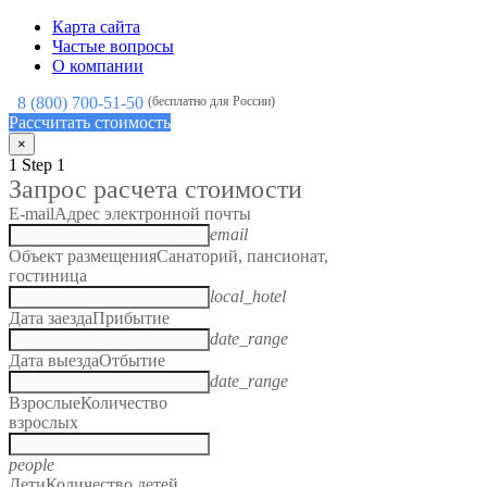
Карта сайта
Частые вопросы
О компании
8 (800) 700-51-50
(бесплатно для России)
Рассчитать стоимость
×
1
Step 1
Запрос расчета стоимости
E-mail
Адрес электронной почты
email
Объект размещения
Санаторий, пансионат,
гостиница
local_hotel
Дата заезда
Прибытие
date_range
Дата выезда
Отбытие
date_range
Взрослые
Количество
взрослых
people
Дети
Количество детей