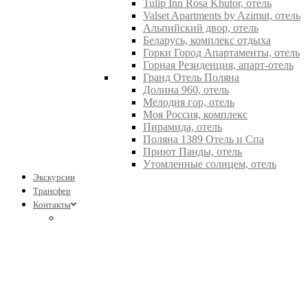
Tulip Inn Rosa Khutor, отель
Valset Apartments by Azimut, отель
Альпийский двор, отель
Беларусь, комплекс отдыха
Горки Город Апартаменты, отель
Горная Резиденция, апарт-отель
Гранд Отель Поляна
Долина 960, отель
Мелодия гор, отель
Моя Россия, комплекс
Пирамида, отель
Поляна 1389 Отель и Спа
Приют Панды, отель
Утомленные солнцем, отель
Экскурсии
Трансфер
Контакты