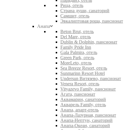
Парадайз, отель
Рица, отель
Страна души, санаторий
Самшит, отель
Эвкалиптовая роща, пансионат
Анапа
Beton Brut, отель
Del Mare, отель
Dublin & Dolphin, пансионат
Family Pride Inn
Gala Palmira, отель
Green Park, отель
MoreLeto, отель
Sea Breeze Resort, отель
Sunmarinn Resort Hotel
Undersun Витязево, пансионат
Venera Resort, отель
Vityazevo Family, пансионат
Агата, пансионат
Аквамарин, санаторий
Акварель Family, отель
Анапа, апарт-отель
Анапа-Лазурная, пансионат
Анапа-Нептун, санаторий
Анапа-Океан, санаторий