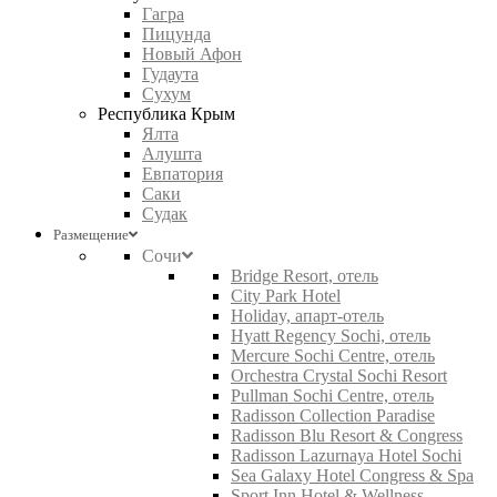
Гагра
Пицунда
Новый Афон
Гудаута
Сухум
Республика Крым
Ялта
Алушта
Евпатория
Саки
Судак
Размещение
Сочи
Bridge Resort, отель
City Park Hotel
Holiday, апарт-отель
Hyatt Regency Sochi, отель
Mercure Sochi Centre, отель
Orchestra Crystal Sochi Resort
Pullman Sochi Centre, отель
Radisson Collection Paradise
Radisson Blu Resort & Congress
Radisson Lazurnaya Hotel Sochi
Sea Galaxy Hotel Congress & Spa
Sport Inn Hotel & Wellness