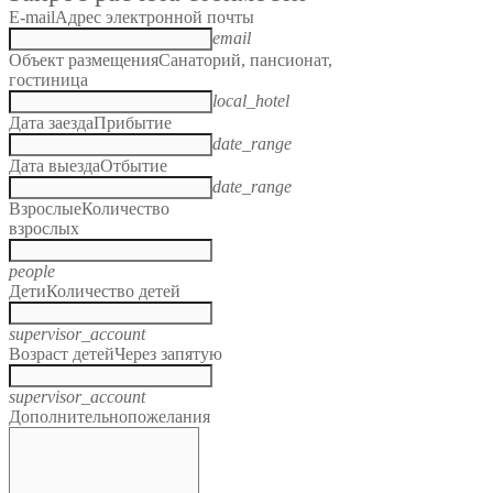
E-mail
Адрес электронной почты
email
Объект размещения
Санаторий, пансионат,
гостиница
local_hotel
Дата заезда
Прибытие
date_range
Дата выезда
Отбытие
date_range
Взрослые
Количество
взрослых
people
Дети
Количество детей
supervisor_account
Возраст детей
Через запятую
supervisor_account
Дополнительно
пожелания