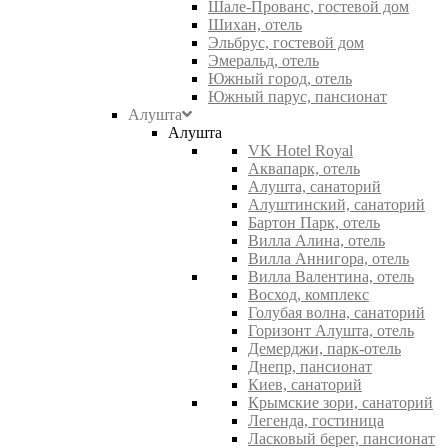
Шале-Прованс, гостевой дом
Шихан, отель
Эльбрус, гостевой дом
Эмеральд, отель
Южный город, отель
Южный парус, пансионат
Алушта
Алушта
VK Hotel Royal
Аквапарк, отель
Алушта, санаторий
Алуштинский, санаторий
Бартон Парк, отель
Вилла Алина, отель
Вилла Аннигора, отель
Вилла Валентина, отель
Восход, комплекс
Голубая волна, санаторий
Горизонт Алушта, отель
Демерджи, парк-отель
Днепр, пансионат
Киев, санаторий
Крымские зори, санаторий
Легенда, гостиница
Ласковый берег, пансионат