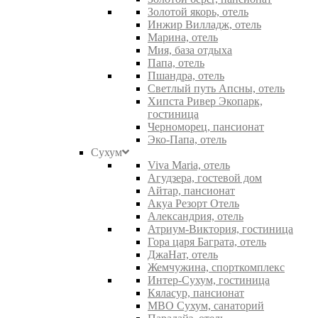
Золотой якорь, отель
Инжир Вилладж, отель
Марина, отель
Мия, база отдыха
Папа, отель
Пшандра, отель
Светлый путь Апсны, отель
Хипста Ривер Экопарк,
гостиница
Черноморец, пансионат
Эко-Папа, отель
Сухум
Viva Maria, отель
Агудзера, гостевой дом
Айтар, пансионат
Акуа Резорт Отель
Александрия, отель
Атриум-Виктория, гостиница
Гора царя Баграта, отель
ДжаНат, отель
Жемчужина, спорткомплекс
Интер-Сухум, гостиница
Кяласур, пансионат
МВО Сухум, санаторий