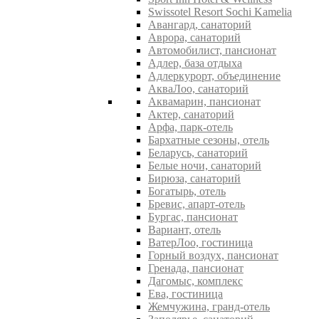
Swissotel Resort Sochi Kamelia
Авангард, санаторий
Аврора, санаторий
Автомобилист, пансионат
Адлер, база отдыха
Адлеркурорт, объединение
АкваЛоо, санаторий
Аквамарин, пансионат
Актер, санаторий
Арфа, парк-отель
Бархатные сезоны, отель
Беларусь, санаторий
Белые ночи, санаторий
Бирюза, санаторий
Богатырь, отель
Бревис, апарт-отель
Бургас, пансионат
Вариант, отель
ВатерЛоо, гостиница
Горный воздух, пансионат
Гренада, пансионат
Дагомыс, комплекс
Ева, гостиница
Жемчужина, гранд-отель