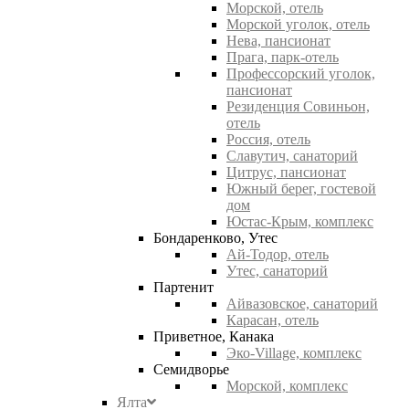
Морской, отель
Морской уголок, отель
Нева, пансионат
Прага, парк-отель
Профессорский уголок,
пансионат
Резиденция Совиньон,
отель
Россия, отель
Славутич, санаторий
Цитрус, пансионат
Южный берег, гостевой
дом
Юстас-Крым, комплекс
Бондаренково, Утес
Ай-Тодор, отель
Утес, санаторий
Партенит
Айвазовское, санаторий
Карасан, отель
Приветное, Канака
Эко-Village, комплекс
Семидворье
Морской, комплекс
Ялта