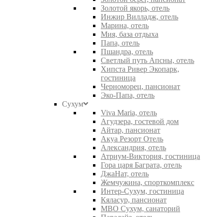
Золотой якорь, отель
Инжир Вилладж, отель
Марина, отель
Мия, база отдыха
Папа, отель
Пшандра, отель
Светлый путь Апсны, отель
Хипста Ривер Экопарк,
гостиница
Черноморец, пансионат
Эко-Папа, отель
Сухум
Viva Maria, отель
Агудзера, гостевой дом
Айтар, пансионат
Акуа Резорт Отель
Александрия, отель
Атриум-Виктория, гостиница
Гора царя Баграта, отель
ДжаНат, отель
Жемчужина, спорткомплекс
Интер-Сухум, гостиница
Кяласур, пансионат
МВО Сухум, санаторий