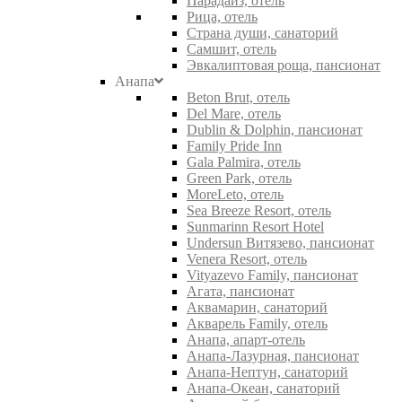
Парадайз, отель
Рица, отель
Страна души, санаторий
Самшит, отель
Эвкалиптовая роща, пансионат
Анапа
Beton Brut, отель
Del Mare, отель
Dublin & Dolphin, пансионат
Family Pride Inn
Gala Palmira, отель
Green Park, отель
MoreLeto, отель
Sea Breeze Resort, отель
Sunmarinn Resort Hotel
Undersun Витязево, пансионат
Venera Resort, отель
Vityazevo Family, пансионат
Агата, пансионат
Аквамарин, санаторий
Акварель Family, отель
Анапа, апарт-отель
Анапа-Лазурная, пансионат
Анапа-Нептун, санаторий
Анапа-Океан, санаторий