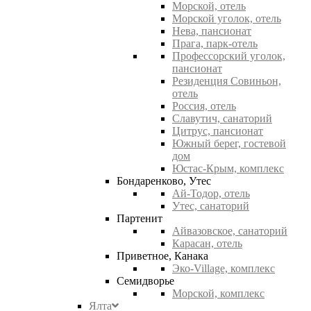
Морской, отель
Морской уголок, отель
Нева, пансионат
Прага, парк-отель
Профессорский уголок,
пансионат
Резиденция Совиньон,
отель
Россия, отель
Славутич, санаторий
Цитрус, пансионат
Южный берег, гостевой
дом
Юстас-Крым, комплекс
Бондаренково, Утес
Ай-Тодор, отель
Утес, санаторий
Партенит
Айвазовское, санаторий
Карасан, отель
Приветное, Канака
Эко-Village, комплекс
Семидворье
Морской, комплекс
Ялта