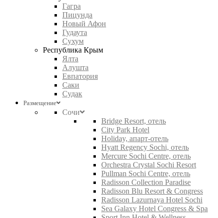
Гагра
Пицунда
Новый Афон
Гудаута
Сухум
Республика Крым
Ялта
Алушта
Евпатория
Саки
Судак
Размещение
Сочи
Bridge Resort, отель
City Park Hotel
Holiday, апарт-отель
Hyatt Regency Sochi, отель
Mercure Sochi Centre, отель
Orchestra Crystal Sochi Resort
Pullman Sochi Centre, отель
Radisson Collection Paradise
Radisson Blu Resort & Congress
Radisson Lazurnaya Hotel Sochi
Sea Galaxy Hotel Congress & Spa
Sport Inn Hotel & Wellness