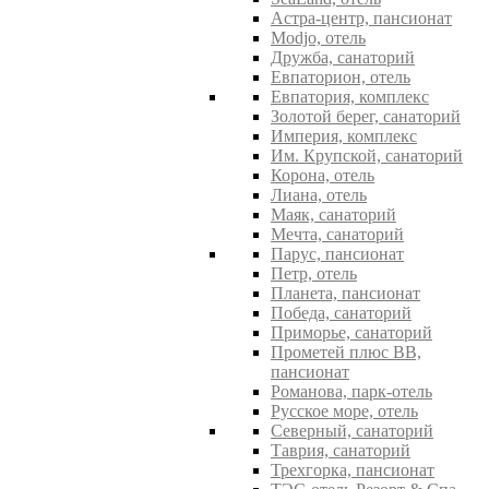
Астра-центр, пансионат
Modjo, отель
Дружба, санаторий
Евпаторион, отель
Евпатория, комплекс
Золотой берег, санаторий
Империя, комплекс
Им. Крупской, санаторий
Корона, отель
Лиана, отель
Маяк, санаторий
Мечта, санаторий
Парус, пансионат
Петр, отель
Планета, пансионат
Победа, санаторий
Приморье, санаторий
Прометей плюс ВВ,
пансионат
Романова, парк-отель
Русское море, отель
Северный, санаторий
Таврия, санаторий
Трехгорка, пансионат