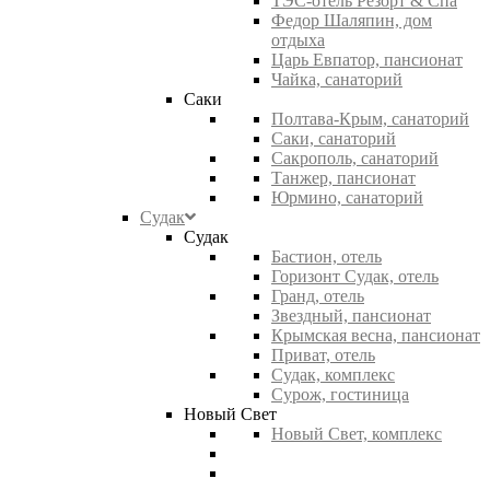
ТЭС-отель Резорт & Спа
Федор Шаляпин, дом
отдыха
Царь Евпатор, пансионат
Чайка, санаторий
Саки
Полтава-Крым, санаторий
Саки, санаторий
Сакрополь, санаторий
Танжер, пансионат
Юрмино, санаторий
Судак
Судак
Бастион, отель
Горизонт Судак, отель
Гранд, отель
Звездный, пансионат
Крымская весна, пансионат
Приват, отель
Судак, комплекс
Сурож, гостиница
Новый Свет
Новый Свет, комплекс