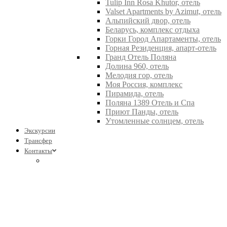
Tulip Inn Rosa Khutor, отель
Valset Apartments by Azimut, отель
Альпийский двор, отель
Беларусь, комплекс отдыха
Горки Город Апартаменты, отель
Горная Резиденция, апарт-отель
Гранд Отель Поляна
Долина 960, отель
Мелодия гор, отель
Моя Россия, комплекс
Пирамида, отель
Поляна 1389 Отель и Спа
Приют Панды, отель
Утомленные солнцем, отель
Экскурсии
Трансфер
Контакты