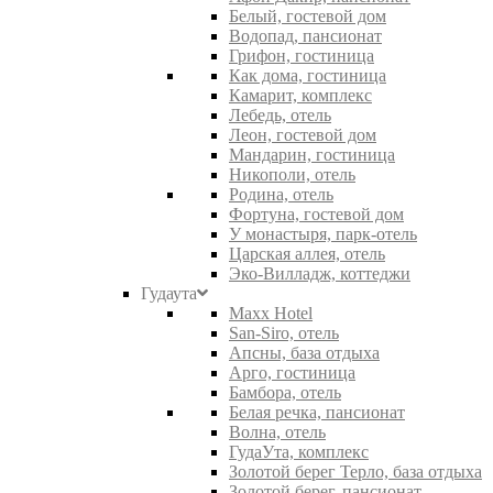
Белый, гостевой дом
Водопад, пансионат
Грифон, гостиница
Как дома, гостиница
Камарит, комплекс
Лебедь, отель
Леон, гостевой дом
Мандарин, гостиница
Никополи, отель
Родина, отель
Фортуна, гостевой дом
У монастыря, парк-отель
Царская аллея, отель
Эко-Вилладж, коттеджи
Гудаута
Maxx Hotel
San-Siro, отель
Апсны, база отдыха
Арго, гостиница
Бамбора, отель
Белая речка, пансионат
Волна, отель
ГудаУта, комплекс
Золотой берег Терло, база отдыха
Золотой берег, пансионат