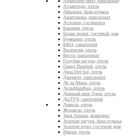
Анапский бриз, пансионат
Атлантида, отель
Афалина, база отдыха
Анапчанка, пансионат
Астория, гостиница
Бавария, отель
Белая лилия, гостевой дом
Бумеранг, отель
БФО, санаторий
Валенсия, отель
Веста, пансионат
Голубая лагуна, отель
Гранд Прибой, отель
Дача Del Sol, отель
Джемете, пансионат
Де ла Мапа, отель
ДельМарИнн, отель
Дивный мир Эдем, отель
ДиЛУЧ, санаторий
Довиль, отель
Журавли, отель
Заря Анапы, комплекс
Золотая лагуна, база отдыха
Золотое руно, гостевой дом
Имера, отель