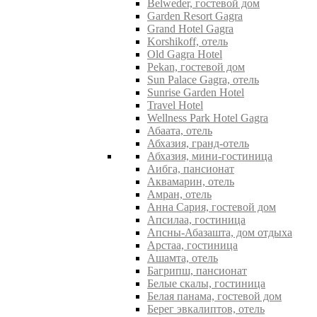
Belweder, гостевой дом
Garden Resort Gagra
Grand Hotel Gagra
Korshikoff, отель
Old Gagra Hotel
Pekan, гостевой дом
Sun Palace Gagra, отель
Sunrise Garden Hotel
Travel Hotel
Wellness Park Hotel Gagra
Абаата, отель
Абхазия, гранд-отель
Абхазия, мини-гостиница
Аибга, пансионат
Аквамарин, отель
Амран, отель
Анна Сария, гостевой дом
Апсилаа, гостиница
Апсны-Абазашта, дом отдыха
Арстаа, гостиница
Ашамта, отель
Багрипш, пансионат
Белые скалы, гостиница
Белая панама, гостевой дом
Берег эвкалиптов, отель