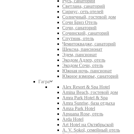
Русь, санаторий
Светлана, санаторий
Сириус, сеть отелей
Солнечный, гостевой дом
Сочи Бриз Отель
Сочи, санаторий
Сочинский, санаторий
Спутник, отель
Чемитоквадже, санаторий
Шексна, пансионат
Эдем, пансионат
Экодом Адлер, отель
Экодом Сочи, отель
Южная ночь, пансионат
Южное взморье, санаторий
Гагра
Alex Resort & Spa Hotel
Amina Beach, гостевой дом
Amra Park Hotel & Spa
Amra Sunrise, база отдыха
Amza Park Hotel
Apsuana Rose, отель
Arda Hotel
Art Hotel на Октябрьской
A. V. Sokol, семейный отель