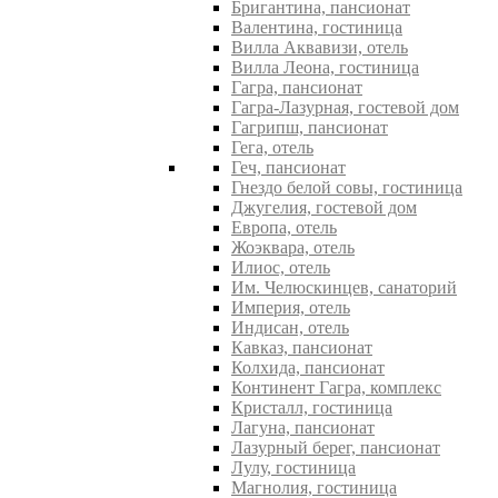
Бригантина, пансионат
Валентина, гостиница
Вилла Аквавизи, отель
Вилла Леона, гостиница
Гагра, пансионат
Гагра-Лазурная, гостевой дом
Гагрипш, пансионат
Гега, отель
Геч, пансионат
Гнездо белой совы, гостиница
Джугелия, гостевой дом
Европа, отель
Жоэквара, отель
Илиос, отель
Им. Челюскинцев, санаторий
Империя, отель
Индисан, отель
Кавказ, пансионат
Колхида, пансионат
Континент Гагра, комплекс
Кристалл, гостиница
Лагуна, пансионат
Лазурный берег, пансионат
Лулу, гостиница
Магнолия, гостиница