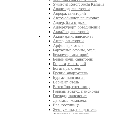
Swissotel Resort Sochi Kamelia
Авангард, санаторий
Аврора, санаторий
Автомобилист, пансионат
Адлер, база отдыха
Адлеркурорт, объединение
АкваЛоо, санаторий
Аквамарин, пансионат
Актер, санаторий
Арфа, парк-отель
Бархатные сезоны, отель
Беларусь, санаторий
Белые ночи, санаторий
Бирюза, санаторий
Богатырь, отель
Бревис, апарт-отель
Бургас, пансионат
Вариант, отель
ВатерЛоо, гостиница
Горный воздух, пансионат
Гренада, пансионат
Дагомыс, комплекс
Ева, гостиница
Жемчужина, гранд-отель