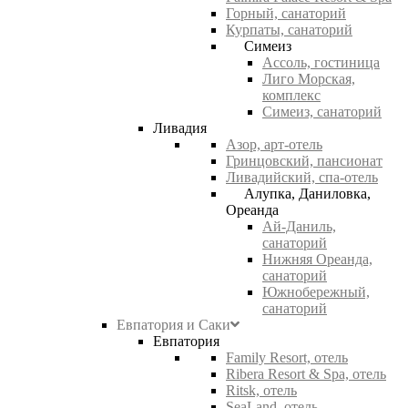
Горный, санаторий
Курпаты, санаторий
Симеиз
Ассоль, гостиница
Лиго Морская,
комплекс
Симеиз, санаторий
Ливадия
Азор, арт-отель
Гринцовский, пансионат
Ливадийский, спа-отель
Алупка, Даниловка,
Ореанда
Ай-Даниль,
санаторий
Нижняя Ореанда,
санаторий
Южнобережный,
санаторий
Евпатория и Саки
Евпатория
Family Resort, отель
Ribera Resort & Spa, отель
Ritsk, отель
SeaLand, отель