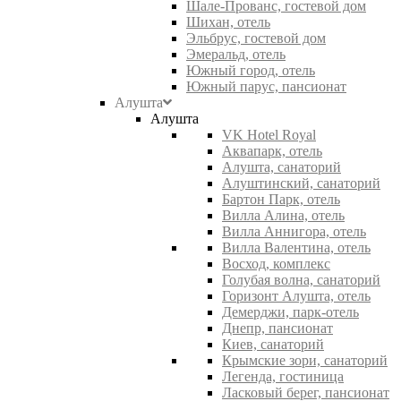
Шале-Прованс, гостевой дом
Шихан, отель
Эльбрус, гостевой дом
Эмеральд, отель
Южный город, отель
Южный парус, пансионат
Алушта
Алушта
VK Hotel Royal
Аквапарк, отель
Алушта, санаторий
Алуштинский, санаторий
Бартон Парк, отель
Вилла Алина, отель
Вилла Аннигора, отель
Вилла Валентина, отель
Восход, комплекс
Голубая волна, санаторий
Горизонт Алушта, отель
Демерджи, парк-отель
Днепр, пансионат
Киев, санаторий
Крымские зори, санаторий
Легенда, гостиница
Ласковый берег, пансионат