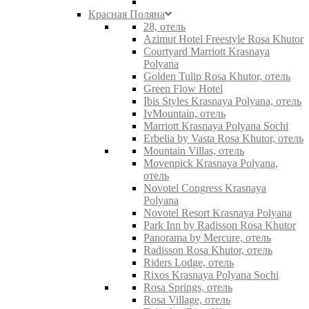
Красная Поляна
28, отель
Azimut Hotel Freestyle Rosa Khutor
Courtyard Marriott Krasnaya
Polyana
Golden Tulip Rosa Khutor, отель
Green Flow Hotel
Ibis Styles Krasnaya Polyana, отель
IvMountain, отель
Marriott Krasnaya Polyana Sochi
Erbelia by Vasta Rosa Khutor, отель
Mountain Villas, отель
Movenpick Krasnaya Polyana,
отель
Novotel Congress Krasnaya
Polyana
Novotel Resort Krasnaya Polyana
Park Inn by Radisson Rosa Khutor
Panorama by Mercure, отель
Radisson Rosa Khutor, отель
Riders Lodge, отель
Rixos Krasnaya Polyana Sochi
Rosa Springs, отель
Rosa Village, отель