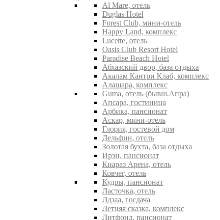
Al Mare, отель
Duglas Hotel
Forest Club, мини-отель
Happy Land, комплекс
Lucette, отель
Oasis Club Resort Hotel
Paradise Beach Hotel
Абхазский двор, база отдыха
Акалам Кантри Клаб, комплекс
Алашара, комплекс
Guma, отель (бывш.Апра)
Апсара, гостиница
Арбика, пансионат
Аскар, мини-отель
Глория, гостевой дом
Дельфин, отель
Золотая бухта, база отдыха
Ирэн, пансионат
Киараз Арена, отель
Ковчег, отель
Кудры, пансионат
Ласточка, отель
Лдзаа, госдача
Летняя сказка, комплекс
Литфонд, пансионат