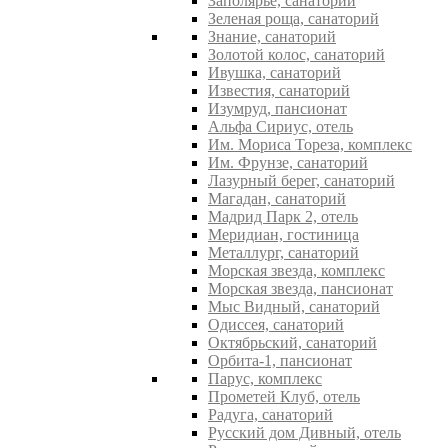
Заполярье, санаторий
Зеленая роща, санаторий
Знание, санаторий
Золотой колос, санаторий
Ивушка, санаторий
Известия, санаторий
Изумруд, пансионат
Альфа Сириус, отель
Им. Мориса Тореза, комплекс
Им. Фрунзе, санаторий
Лазурный берег, санаторий
Магадан, санаторий
Мадрид Парк 2, отель
Меридиан, гостиница
Металлург, санаторий
Морская звезда, комплекс
Морская звезда, пансионат
Мыс Видный, санаторий
Одиссея, санаторий
Октябрьский, санаторий
Орбита-1, пансионат
Парус, комплекс
Прометей Клуб, отель
Радуга, санаторий
Русский дом Дивный, отель