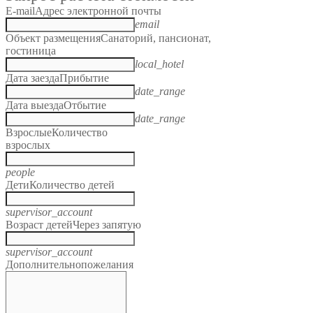
E-mail
Адрес электронной почты
email
Объект размещения
Санаторий, пансионат,
гостиница
local_hotel
Дата заезда
Прибытие
date_range
Дата выезда
Отбытие
date_range
Взрослые
Количество
взрослых
people
Дети
Количество детей
supervisor_account
Возраст детей
Через запятую
supervisor_account
Дополнительно
пожелания