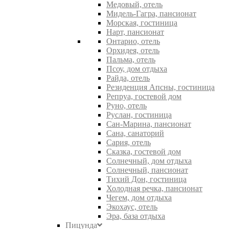
Медовый, отель
Мидель-Гагра, пансионат
Морская, гостиница
Нарт, пансионат
Онтарио, отель
Орхидея, отель
Пальма, отель
Псоу, дом отдыха
Райда, отель
Резиденция Апсны, гостиница
Репруа, гостевой дом
Руно, отель
Руслан, гостиница
Сан-Марина, пансионат
Сана, санаторий
Сария, отель
Сказка, гостевой дом
Солнечный, дом отдыха
Солнечный, пансионат
Тихий Дон, гостиница
Холодная речка, пансионат
Чегем, дом отдыха
Экохаус, отель
Эра, база отдыха
Пицунда