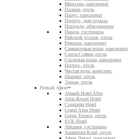
Мюссера, пансионат
Пальма, отель
Парус, пансионат
Питиус, дом отдыха
Пицунда, объединение
Пшада, гостиница
Райский уголок, отель
Ривьера, пансионат
Самшитовая роща, пансионат
Санта-София, отель
Сосновая роща, пансионат
Цитрус, отель
Чистая вода, комплекс
Шармат, отель
Элион, отель
Новый Афон
Abaash Hotel Afon
Afon Resort Hotel
Constanta Hotel
Grand Afon Hotel
Green Terrace, отель
SVK Hotel
Абхазия, гостиница
Анакопия Клаб, отель
Афон Дакир, пансионат