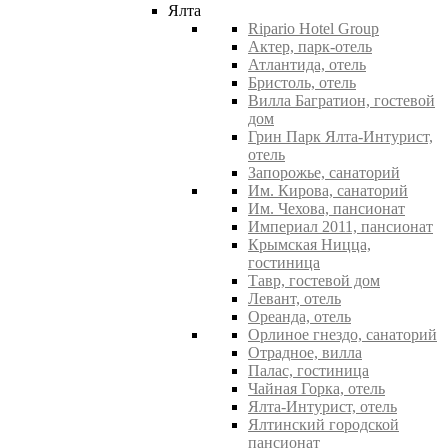
Ялта
Ripario Hotel Group
Актер, парк-отель
Атлантида, отель
Бристоль, отель
Вилла Багратион, гостевой
дом
Грин Парк Ялта-Интурист,
отель
Запорожье, санаторий
Им. Кирова, санаторий
Им. Чехова, пансионат
Империал 2011, пансионат
Крымская Ницца,
гостиница
Тавр, гостевой дом
Левант, отель
Ореанда, отель
Орлиное гнездо, санаторий
Отрадное, вилла
Палас, гостиница
Чайная Горка, отель
Ялта-Интурист, отель
Ялтинский городской
пансионат