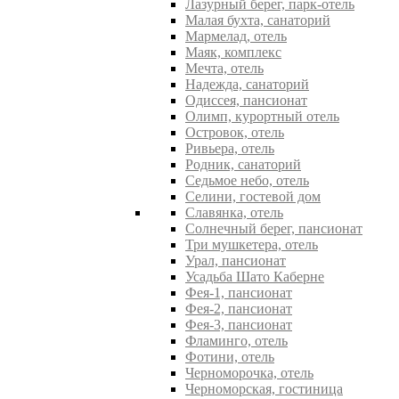
Лазурный берег, парк-отель
Малая бухта, санаторий
Мармелад, отель
Маяк, комплекс
Мечта, отель
Надежда, санаторий
Одиссея, пансионат
Олимп, курортный отель
Островок, отель
Ривьера, отель
Родник, санаторий
Седьмое небо, отель
Селини, гостевой дом
Славянка, отель
Солнечный берег, пансионат
Три мушкетера, отель
Урал, пансионат
Усадьба Шато Каберне
Фея-1, пансионат
Фея-2, пансионат
Фея-3, пансионат
Фламинго, отель
Фотини, отель
Черноморочка, отель
Черноморская, гостиница