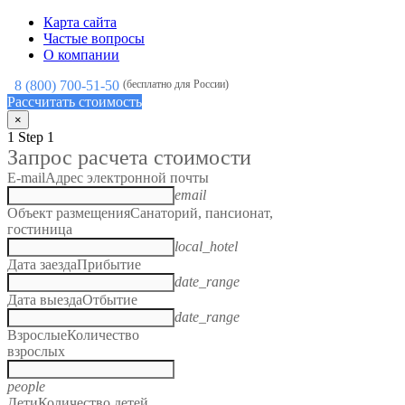
Карта сайта
Частые вопросы
О компании
8 (800) 700-51-50
(бесплатно для России)
Рассчитать стоимость
×
1
Step 1
Запрос расчета стоимости
E-mail
Адрес электронной почты
email
Объект размещения
Санаторий, пансионат,
гостиница
local_hotel
Дата заезда
Прибытие
date_range
Дата выезда
Отбытие
date_range
Взрослые
Количество
взрослых
people
Дети
Количество детей