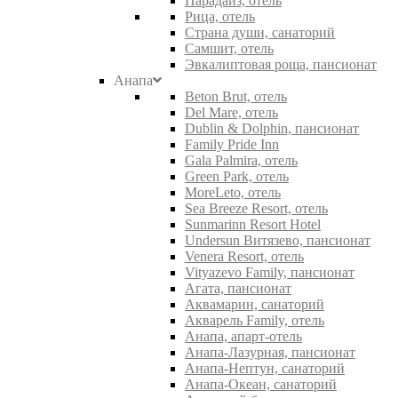
Парадайз, отель
Рица, отель
Страна души, санаторий
Самшит, отель
Эвкалиптовая роща, пансионат
Анапа
Beton Brut, отель
Del Mare, отель
Dublin & Dolphin, пансионат
Family Pride Inn
Gala Palmira, отель
Green Park, отель
MoreLeto, отель
Sea Breeze Resort, отель
Sunmarinn Resort Hotel
Undersun Витязево, пансионат
Venera Resort, отель
Vityazevo Family, пансионат
Агата, пансионат
Аквамарин, санаторий
Акварель Family, отель
Анапа, апарт-отель
Анапа-Лазурная, пансионат
Анапа-Нептун, санаторий
Анапа-Океан, санаторий