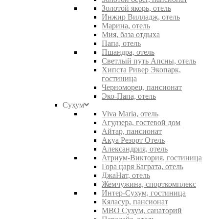
Золотой якорь, отель
Инжир Вилладж, отель
Марина, отель
Мия, база отдыха
Папа, отель
Пшандра, отель
Светлый путь Апсны, отель
Хипста Ривер Экопарк,
гостиница
Черноморец, пансионат
Эко-Папа, отель
Сухум
Viva Maria, отель
Агудзера, гостевой дом
Айтар, пансионат
Акуа Резорт Отель
Александрия, отель
Атриум-Виктория, гостиница
Гора царя Баграта, отель
ДжаНат, отель
Жемчужина, спорткомплекс
Интер-Сухум, гостиница
Кяласур, пансионат
МВО Сухум, санаторий