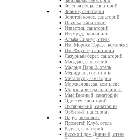
Заполярье, санаторий
Зеленая роща, санаторий
Знание, санаторий
Золотой колос, санаторий
Ивушка, санаторий
Известия, санаторий
Изумруд, пансионат
Альфа Сириус, отель
Им. Мориса Тореза, комплекс
Им. Фрунзе, санаторий
Лазурный берег, санаторий
Магадан, санаторий
Мадрид Парк 2, отель
Меридиан, гостиница
Металлург, санаторий
Морская звезда, комплекс
Морская звезда, пансионат
Мыс Видный, санаторий
Одиссея, санаторий
Октябрьский, санаторий
Орбита-1, пансионат
Парус, комплекс
Прометей Клуб, отель
Радуга, санаторий
Русский дом Дивный, отель