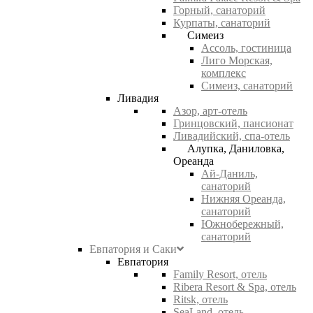
Горный, санаторий
Курпаты, санаторий
Симеиз
Ассоль, гостиница
Лиго Морская,
комплекс
Симеиз, санаторий
Ливадия
Азор, арт-отель
Гринцовский, пансионат
Ливадийский, спа-отель
Алупка, Даниловка,
Ореанда
Ай-Даниль,
санаторий
Нижняя Ореанда,
санаторий
Южнобережный,
санаторий
Евпатория и Саки
Евпатория
Family Resort, отель
Ribera Resort & Spa, отель
Ritsk, отель
SeaLand, отель