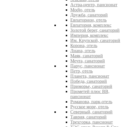
Астра-центр, пансионат
Modjo, отель
Дружба, санаторий
Евпаторион, отель
Евпатория, комплекс
Золотой берег, санаторий
Империя, комплекс
Им. Крупской, санаторий
Корона, отель
Лиана, отель
Маяк, санаторий
Мечта, санаторий
Парус, пансионат
Петр, отель
Планета, пансионат
Победа, санаторий
Приморье, санаторий
Прометей плюс ВВ,
пансионат
Романова, парк-отель
Русское море, отель
Северный, санаторий
Таврия, санаторий
Трехгорка, пансионат