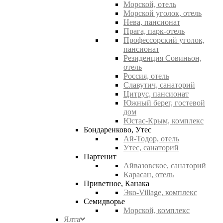
Морской, отель
Морской уголок, отель
Нева, пансионат
Прага, парк-отель
Профессорский уголок,
пансионат
Резиденция Совиньон,
отель
Россия, отель
Славутич, санаторий
Цитрус, пансионат
Южный берег, гостевой
дом
Юстас-Крым, комплекс
Бондаренково, Утес
Ай-Тодор, отель
Утес, санаторий
Партенит
Айвазовское, санаторий
Карасан, отель
Приветное, Канака
Эко-Village, комплекс
Семидворье
Морской, комплекс
Ялта