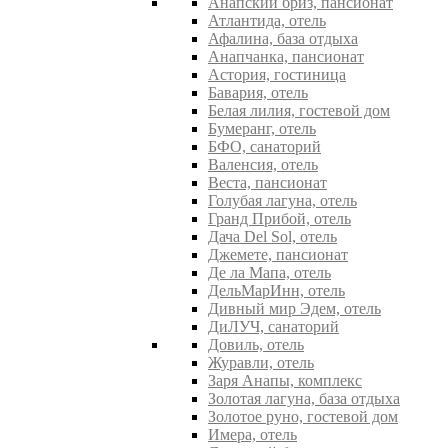
Анапский бриз, пансионат
Атлантида, отель
Афалина, база отдыха
Анапчанка, пансионат
Астория, гостиница
Бавария, отель
Белая лилия, гостевой дом
Бумеранг, отель
БФО, санаторий
Валенсия, отель
Веста, пансионат
Голубая лагуна, отель
Гранд Прибой, отель
Дача Del Sol, отель
Джемете, пансионат
Де ла Мапа, отель
ДельМарИнн, отель
Дивный мир Эдем, отель
ДиЛУЧ, санаторий
Довиль, отель
Журавли, отель
Заря Анапы, комплекс
Золотая лагуна, база отдыха
Золотое руно, гостевой дом
Имера, отель