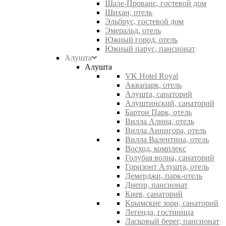
Шале-Прованс, гостевой дом
Шихан, отель
Эльбрус, гостевой дом
Эмеральд, отель
Южный город, отель
Южный парус, пансионат
Алушта
Алушта
VK Hotel Royal
Аквапарк, отель
Алушта, санаторий
Алуштинский, санаторий
Бартон Парк, отель
Вилла Алина, отель
Вилла Аннигора, отель
Вилла Валентина, отель
Восход, комплекс
Голубая волна, санаторий
Горизонт Алушта, отель
Демерджи, парк-отель
Днепр, пансионат
Киев, санаторий
Крымские зори, санаторий
Легенда, гостиница
Ласковый берег, пансионат