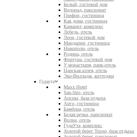
Белый, гостевой дом
Водопад, пансионат
Грифон, гостиница
Как дома, гостиница
Камарит, комплекс
Лебедь, отель
Леон, гостевой дом
Мандарин, гостиница
Никополи, отель
Родина, отель
Фортуна, гостевой дом
У монастыря, парк-отель
Царская аллея, отель
Эко-Вилладж, коттеджи
Гудаута
Maxx Hotel
San-Siro, отель
Апсны, база отдыха
Арго, гостиница
Бамбора, отель
Белая речка, пансионат
Волна, отель
ГудаУта, комплекс
Золотой берег Терло, база отдыха
Золотой берег, пансионат