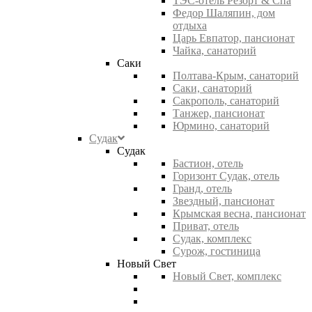
ТЭС-отель Резорт & Спа
Федор Шаляпин, дом
отдыха
Царь Евпатор, пансионат
Чайка, санаторий
Саки
Полтава-Крым, санаторий
Саки, санаторий
Сакрополь, санаторий
Танжер, пансионат
Юрмино, санаторий
Судак
Судак
Бастион, отель
Горизонт Судак, отель
Гранд, отель
Звездный, пансионат
Крымская весна, пансионат
Приват, отель
Судак, комплекс
Сурож, гостиница
Новый Свет
Новый Свет, комплекс