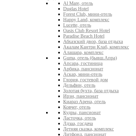
Al Mare, отель
Duglas Hotel
Forest Club, мини-отель
Happy Land, комплекс
Lucette, отель
Oasis Club Resort Hotel
Paradise Beach Hotel
Абхазский двор, база отдыха
Акалам Кантри Клаб, комплекс
Алашара, комплекс
Guma, отель (бывш.Апра)
Апсара, гостиница
Арбика, пансионат
Аскар, мини-отель
Глория, гостевой дом
Дельфин, отель
Золотая бухта, база отдыха
Ирэн, пансионат
Киараз Арена, отель
Ковчег, отель
Кудры, пансионат
Ласточка, отель
Лдзаа, госдача
Летняя сказка, комплекс
Литфонд, пансионат