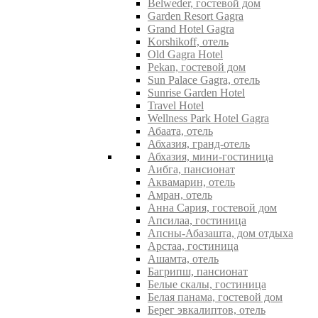
Belweder, гостевой дом
Garden Resort Gagra
Grand Hotel Gagra
Korshikoff, отель
Old Gagra Hotel
Pekan, гостевой дом
Sun Palace Gagra, отель
Sunrise Garden Hotel
Travel Hotel
Wellness Park Hotel Gagra
Абаата, отель
Абхазия, гранд-отель
Абхазия, мини-гостиница
Аибга, пансионат
Аквамарин, отель
Амран, отель
Анна Сария, гостевой дом
Апсилаа, гостиница
Апсны-Абазашта, дом отдыха
Арстаа, гостиница
Ашамта, отель
Багрипш, пансионат
Белые скалы, гостиница
Белая панама, гостевой дом
Берег эвкалиптов, отель