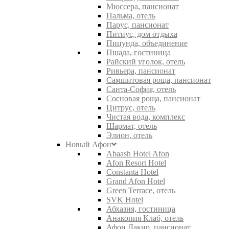
Мюссера, пансионат
Пальма, отель
Парус, пансионат
Питиус, дом отдыха
Пицунда, объединение
Пшада, гостиница
Райский уголок, отель
Ривьера, пансионат
Самшитовая роща, пансионат
Санта-София, отель
Сосновая роща, пансионат
Цитрус, отель
Чистая вода, комплекс
Шармат, отель
Элион, отель
Новый Афон
Abaash Hotel Afon
Afon Resort Hotel
Constanta Hotel
Grand Afon Hotel
Green Terrace, отель
SVK Hotel
Абхазия, гостиница
Анакопия Клаб, отель
Афон Дакир, пансионат