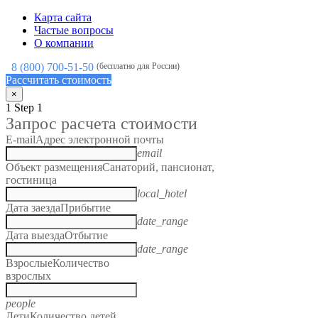
Карта сайта
Частые вопросы
О компании
8 (800) 700-51-50
(бесплатно для России)
Рассчитать стоимость
×
1
Step 1
Запрос расчета стоимости
E-mail
Адрес электронной почты
email
Объект размещения
Санаторий, пансионат,
гостиница
local_hotel
Дата заезда
Прибытие
date_range
Дата выезда
Отбытие
date_range
Взрослые
Количество
взрослых
people
Дети
Количество детей