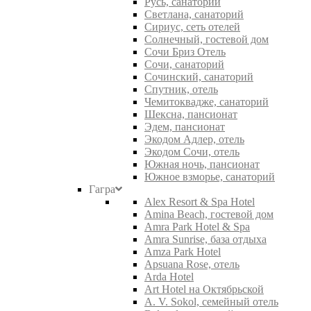
Русь, санаторий
Светлана, санаторий
Сириус, сеть отелей
Солнечный, гостевой дом
Сочи Бриз Отель
Сочи, санаторий
Сочинский, санаторий
Спутник, отель
Чемитоквадже, санаторий
Шексна, пансионат
Эдем, пансионат
Экодом Адлер, отель
Экодом Сочи, отель
Южная ночь, пансионат
Южное взморье, санаторий
Гагра
Alex Resort & Spa Hotel
Amina Beach, гостевой дом
Amra Park Hotel & Spa
Amra Sunrise, база отдыха
Amza Park Hotel
Apsuana Rose, отель
Arda Hotel
Art Hotel на Октябрьской
A. V. Sokol, семейный отель