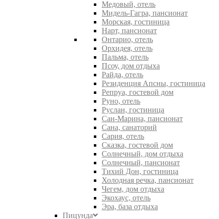
Медовый, отель
Мидель-Гагра, пансионат
Морская, гостиница
Нарт, пансионат
Онтарио, отель
Орхидея, отель
Пальма, отель
Псоу, дом отдыха
Райда, отель
Резиденция Апсны, гостиница
Репруа, гостевой дом
Руно, отель
Руслан, гостиница
Сан-Марина, пансионат
Сана, санаторий
Сария, отель
Сказка, гостевой дом
Солнечный, дом отдыха
Солнечный, пансионат
Тихий Дон, гостиница
Холодная речка, пансионат
Чегем, дом отдыха
Экохаус, отель
Эра, база отдыха
Пицунда