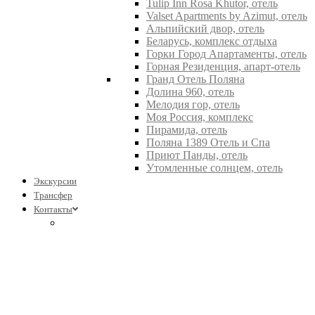
Tulip Inn Rosa Khutor, отель
Valset Apartments by Azimut, отель
Альпийский двор, отель
Беларусь, комплекс отдыха
Горки Город Апартаменты, отель
Горная Резиденция, апарт-отель
Гранд Отель Поляна
Долина 960, отель
Мелодия гор, отель
Моя Россия, комплекс
Пирамида, отель
Поляна 1389 Отель и Спа
Приют Панды, отель
Утомленные солнцем, отель
Экскурсии
Трансфер
Контакты