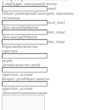
E-mail
Адрес электронной почты
email
Объект размещения
Санаторий, пансионат,
гостиница
local_hotel
Дата заезда
Прибытие
date_range
Дата выезда
Отбытие
date_range
Взрослые
Количество
взрослых
people
Дети
Количество детей
supervisor_account
Возраст детей
Через запятую
supervisor_account
Дополнительно
пожелания