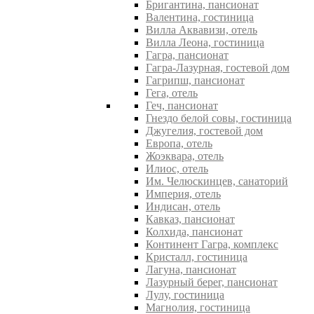
Бригантина, пансионат
Валентина, гостиница
Вилла Аквавизи, отель
Вилла Леона, гостиница
Гагра, пансионат
Гагра-Лазурная, гостевой дом
Гагрипш, пансионат
Гега, отель
Геч, пансионат
Гнездо белой совы, гостиница
Джугелия, гостевой дом
Европа, отель
Жоэквара, отель
Илиос, отель
Им. Челюскинцев, санаторий
Империя, отель
Индисан, отель
Кавказ, пансионат
Колхида, пансионат
Континент Гагра, комплекс
Кристалл, гостиница
Лагуна, пансионат
Лазурный берег, пансионат
Лулу, гостиница
Магнолия, гостиница