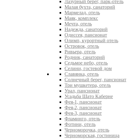
Лазурный берег, парк-отель
Малая бухта, санаторий
Мармелад, отель
Маяк, комплекс
Мечта, отель
Надежда, санаторий
Одиссея, пансионат
Олимп, курортный отель
Островок, отель
Ривьера, отель
Родник, санаторий
Седьмое небо, отель
Селини, гостевой дом
Славянка, отель
Солнечный берег, пансионат
Три мушкетера, отель
Урал, пансионат
Усадьба Шато Каберне
Фея-1, пансионат
Фея-2, пансионат
Фея-3, пансионат
Фламинго, отель
Фотини, отель
Черноморочка, отель
Черноморская, гостиница