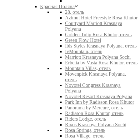
Красная Поляна
28, отель
Azimut Hotel Freestyle Rosa Khutor
Courtyard Marriott Krasnaya
Polyana
Golden Tulip Rosa Khutor, отель
Green Flow Hotel
Ibis Styles Krasnaya Polyana, отель
IvMountain, отель
Marriott Krasnaya Polyana Sochi
Erbelia by Vasta Rosa Khutor, отель
Mountain Villas, отель
Movenpick Krasnaya Polyana,
отель
Novotel Congress Krasnaya
Polyana
Novotel Resort Krasnaya Polyana
Park Inn by Radisson Rosa Khutor
Panorama by Mercure, отель
Radisson Rosa Khutor, отель
Riders Lodge, отель
Rixos Krasnaya Polyana Sochi
Rosa Springs, отель
Rosa Village, отель