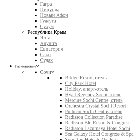
Гагра
Пицунда
Новый Афон
Гудаута
Сухум
Республика Крым
Ялта
Алушта
Евпатория
Саки
Судак
Размещение
Сочи
Bridge Resort, отель
City Park Hotel
Holiday, апарт-отель
Hyatt Regency Sochi, отель
Mercure Sochi Centre, отель
Orchestra Crystal Sochi Resort
Pullman Sochi Centre, отель
Radisson Collection Paradise
Radisson Blu Resort & Congress
Radisson Lazurnaya Hotel Sochi
Sea Galaxy Hotel Congress & Spa
Sport Inn Hotel & Wellness