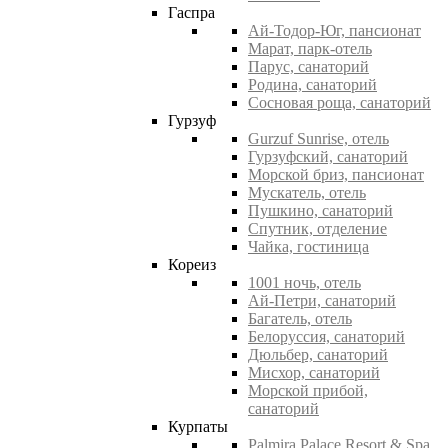
Гаспра
Ай-Тодор-Юг, пансионат
Марат, парк-отель
Парус, санаторий
Родина, санаторий
Сосновая роща, санаторий
Гурзуф
Gurzuf Sunrise, отель
Гурзуфский, санаторий
Морской бриз, пансионат
Мускатель, отель
Пушкино, санаторий
Спутник, отделение
Чайка, гостиница
Кореиз
1001 ночь, отель
Ай-Петри, санаторий
Багатель, отель
Белоруссия, санаторий
Дюльбер, санаторий
Мисхор, санаторий
Морской прибой,
санаторий
Курпаты
Palmira Palace Resort & Spa