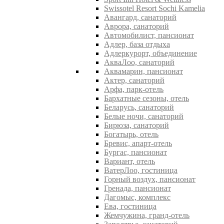
Swissotel Resort Sochi Kamelia
Авангард, санаторий
Аврора, санаторий
Автомобилист, пансионат
Адлер, база отдыха
Адлеркурорт, объединение
АкваЛоо, санаторий
Аквамарин, пансионат
Актер, санаторий
Арфа, парк-отель
Бархатные сезоны, отель
Беларусь, санаторий
Белые ночи, санаторий
Бирюза, санаторий
Богатырь, отель
Бревис, апарт-отель
Бургас, пансионат
Вариант, отель
ВатерЛоо, гостиница
Горный воздух, пансионат
Гренада, пансионат
Дагомыс, комплекс
Ева, гостиница
Жемчужина, гранд-отель