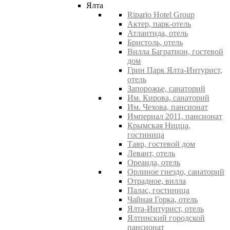
Ялта
Ripario Hotel Group
Актер, парк-отель
Атлантида, отель
Бристоль, отель
Вилла Багратион, гостевой
дом
Грин Парк Ялта-Интурист,
отель
Запорожье, санаторий
Им. Кирова, санаторий
Им. Чехова, пансионат
Империал 2011, пансионат
Крымская Ницца,
гостиница
Тавр, гостевой дом
Левант, отель
Ореанда, отель
Орлиное гнездо, санаторий
Отрадное, вилла
Палас, гостиница
Чайная Горка, отель
Ялта-Интурист, отель
Ялтинский городской
пансионат