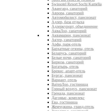
Swissotel Resort Sochi Kamelia
Авангард, санаторий
Аврора, санаторий
Автомобилист, пансионат
Адлер, база отдыха
Адлеркурорт, объединение
АкваЛоо, санаторий
Аквамарин, пансионат
Актер, санаторий
Арфа, парк-отель
Бархатные сезоны, отель
Беларусь, санаторий
Белые ночи, санаторий
Бирюза, санаторий
Богатырь, отель
Бревис, апарт-отель
Бургас, пансионат
Вариант, отель
ВатерЛоо, гостиница
Горный воздух, пансионат
Гренада, пансионат
Дагомыс, комплекс
Ева, гостиница
Жемчужина, гранд-отель