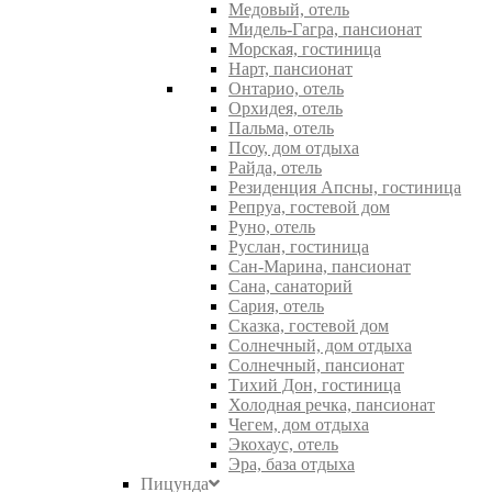
Медовый, отель
Мидель-Гагра, пансионат
Морская, гостиница
Нарт, пансионат
Онтарио, отель
Орхидея, отель
Пальма, отель
Псоу, дом отдыха
Райда, отель
Резиденция Апсны, гостиница
Репруа, гостевой дом
Руно, отель
Руслан, гостиница
Сан-Марина, пансионат
Сана, санаторий
Сария, отель
Сказка, гостевой дом
Солнечный, дом отдыха
Солнечный, пансионат
Тихий Дон, гостиница
Холодная речка, пансионат
Чегем, дом отдыха
Экохаус, отель
Эра, база отдыха
Пицунда