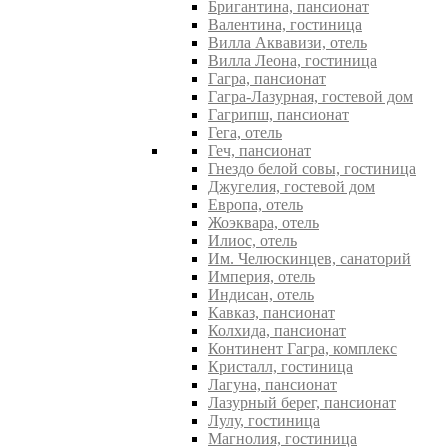
Бригантина, пансионат
Валентина, гостиница
Вилла Аквавизи, отель
Вилла Леона, гостиница
Гагра, пансионат
Гагра-Лазурная, гостевой дом
Гагрипш, пансионат
Гега, отель
Геч, пансионат
Гнездо белой совы, гостиница
Джугелия, гостевой дом
Европа, отель
Жоэквара, отель
Илиос, отель
Им. Челюскинцев, санаторий
Империя, отель
Индисан, отель
Кавказ, пансионат
Колхида, пансионат
Континент Гагра, комплекс
Кристалл, гостиница
Лагуна, пансионат
Лазурный берег, пансионат
Лулу, гостиница
Магнолия, гостиница