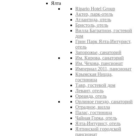
Ялта
Ripario Hotel Group
Актер, парк-отель
Атлантида, отель
Бристоль, отель
Вилла Багратион, гостевой
дом
Грин Парк Ялта-Интурист,
отель
Запорожье, санаторий
Им. Кирова, санаторий
Им. Чехова, пансионат
Империал 2011, пансионат
Крымская Ницца,
гостиница
Тавр, гостевой дом
Левант, отель
Ореанда, отель
Орлиное гнездо, санаторий
Отрадное, вилла
Палас, гостиница
Чайная Горка, отель
Ялта-Интурист, отель
Ялтинский городской
пансионат