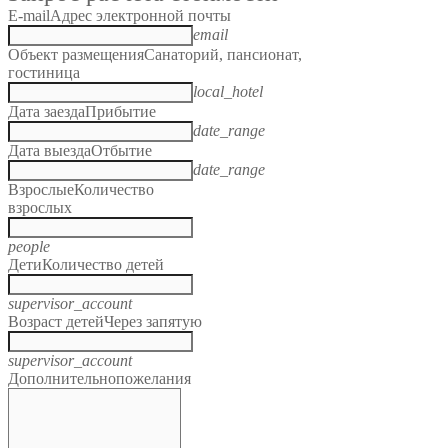
E-mail
Адрес электронной почты
email
Объект размещения
Санаторий, пансионат,
гостиница
local_hotel
Дата заезда
Прибытие
date_range
Дата выезда
Отбытие
date_range
Взрослые
Количество
взрослых
people
Дети
Количество детей
supervisor_account
Возраст детей
Через запятую
supervisor_account
Дополнительно
пожелания