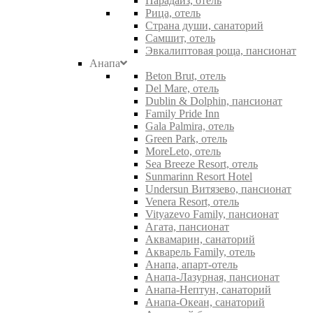
Парадайз, отель
Рица, отель
Страна души, санаторий
Самшит, отель
Эвкалиптовая роща, пансионат
Анапа
Beton Brut, отель
Del Mare, отель
Dublin & Dolphin, пансионат
Family Pride Inn
Gala Palmira, отель
Green Park, отель
MoreLeto, отель
Sea Breeze Resort, отель
Sunmarinn Resort Hotel
Undersun Витязево, пансионат
Venera Resort, отель
Vityazevo Family, пансионат
Агата, пансионат
Аквамарин, санаторий
Акварель Family, отель
Анапа, апарт-отель
Анапа-Лазурная, пансионат
Анапа-Нептун, санаторий
Анапа-Океан, санаторий