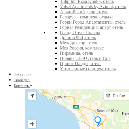
Tulip Inn Rosa Khutor, отель
Valset Apartments by Azimut, отель
Альпийский двор, отель
Беларусь, комплекс отдыха
Горки Город Апартаменты, отель
Горная Резиденция, апарт-отель
Гранд Отель Поляна
Долина 960, отель
Мелодия гор, отель
Моя Россия, комплекс
Пирамида, отель
Поляна 1389 Отель и Спа
Приют Панды, отель
Утомленные солнцем, отель
Экскурсии
Трансфер
Контакты