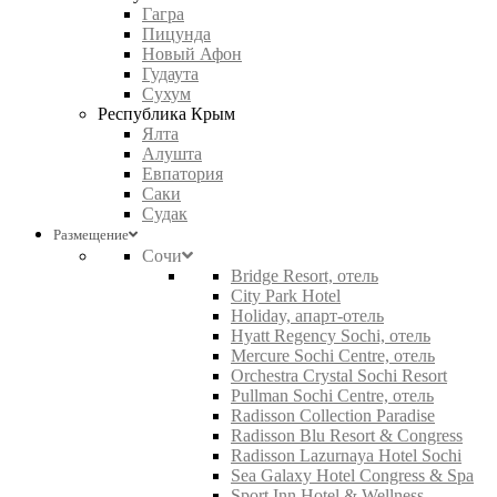
Гагра
Пицунда
Новый Афон
Гудаута
Сухум
Республика Крым
Ялта
Алушта
Евпатория
Саки
Судак
Размещение
Сочи
Bridge Resort, отель
City Park Hotel
Holiday, апарт-отель
Hyatt Regency Sochi, отель
Mercure Sochi Centre, отель
Orchestra Crystal Sochi Resort
Pullman Sochi Centre, отель
Radisson Collection Paradise
Radisson Blu Resort & Congress
Radisson Lazurnaya Hotel Sochi
Sea Galaxy Hotel Congress & Spa
Sport Inn Hotel & Wellness