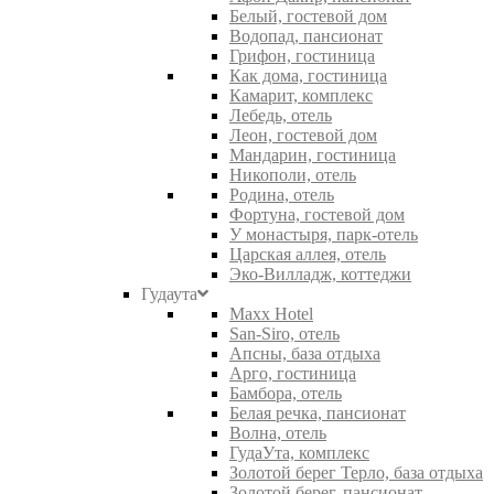
Белый, гостевой дом
Водопад, пансионат
Грифон, гостиница
Как дома, гостиница
Камарит, комплекс
Лебедь, отель
Леон, гостевой дом
Мандарин, гостиница
Никополи, отель
Родина, отель
Фортуна, гостевой дом
У монастыря, парк-отель
Царская аллея, отель
Эко-Вилладж, коттеджи
Гудаута
Maxx Hotel
San-Siro, отель
Апсны, база отдыха
Арго, гостиница
Бамбора, отель
Белая речка, пансионат
Волна, отель
ГудаУта, комплекс
Золотой берег Терло, база отдыха
Золотой берег, пансионат