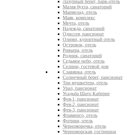
Лазурный берег, парк-отель
Малая бухта, санаторий
Мармелад, отель
Маяк, комплекс
Мечта, отель
Надежда, санаторий
Одиссея, пансионат
Олимп, курортный отель
Островок, отель
Ривьера, отель
Родник, санаторий
Седьмое небо, отель
Селини, гостевой дом
Славянка, отель
Солнечный берег, пансионат
Три мушкетера, отель
Урал, пансионат
Усадьба Шато Каберне
Фея-1, пансионат
Фея-2, пансионат
Фея-3, пансионат
Фламинго, отель
Фотини, отель
Черноморочка, отель
Черноморская, гостиница