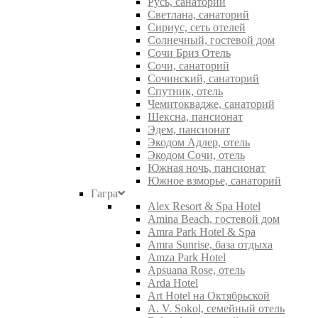
Русь, санаторий
Светлана, санаторий
Сириус, сеть отелей
Солнечный, гостевой дом
Сочи Бриз Отель
Сочи, санаторий
Сочинский, санаторий
Спутник, отель
Чемитоквадже, санаторий
Шексна, пансионат
Эдем, пансионат
Экодом Адлер, отель
Экодом Сочи, отель
Южная ночь, пансионат
Южное взморье, санаторий
Гагра
Alex Resort & Spa Hotel
Amina Beach, гостевой дом
Amra Park Hotel & Spa
Amra Sunrise, база отдыха
Amza Park Hotel
Apsuana Rose, отель
Arda Hotel
Art Hotel на Октябрьской
A. V. Sokol, семейный отель