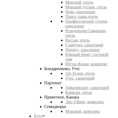
Морской, отель
Морской уголок, отель
Нева, пансионат
Прага, парк-отель
Профессорский уголок,
пансионат
Резиденция Совиньон,
отель
Россия, отель
Славутич, санаторий
Цитрус, пансионат
Южный берег, гостевой
дом
Юстас-Крым, комплекс
Бондаренково, Утес
Ай-Тодор, отель
Утес, санаторий
Партенит
Айвазовское, санаторий
Карасан, отель
Приветное, Канака
Эко-Village, комплекс
Семидворье
Морской, комплекс
Ялта