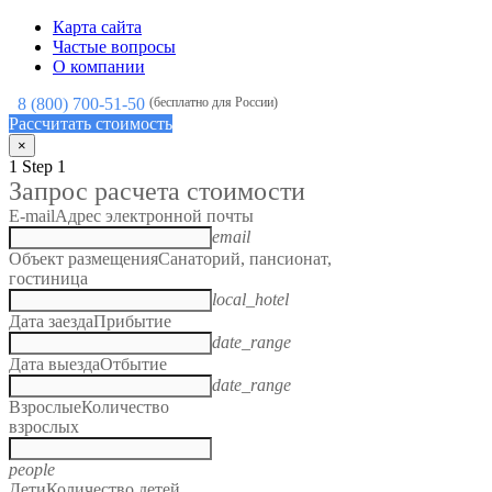
Карта сайта
Частые вопросы
О компании
8 (800) 700-51-50
(бесплатно для России)
Рассчитать стоимость
×
1
Step 1
Запрос расчета стоимости
E-mail
Адрес электронной почты
email
Объект размещения
Санаторий, пансионат,
гостиница
local_hotel
Дата заезда
Прибытие
date_range
Дата выезда
Отбытие
date_range
Взрослые
Количество
взрослых
people
Дети
Количество детей