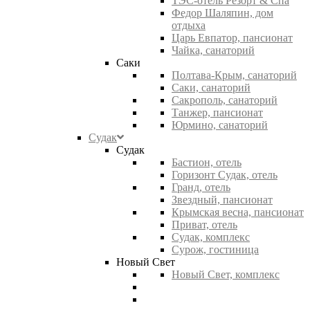
ТЭС-отель Резорт & Спа
Федор Шаляпин, дом
отдыха
Царь Евпатор, пансионат
Чайка, санаторий
Саки
Полтава-Крым, санаторий
Саки, санаторий
Сакрополь, санаторий
Танжер, пансионат
Юрмино, санаторий
Судак
Судак
Бастион, отель
Горизонт Судак, отель
Гранд, отель
Звездный, пансионат
Крымская весна, пансионат
Приват, отель
Судак, комплекс
Сурож, гостиница
Новый Свет
Новый Свет, комплекс