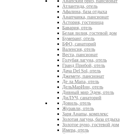
Анапский бриз, пансионат
Атлантида, отель
Афалина, база отдыха
Анапчанка, пансионат
Астория, гостиница
Бавария, отель
Белая лилия, гостевой дом
Бумеранг, отель
БФО, санаторий
Валенсия, отель
Веста, пансионат
Голубая лагуна, отель
Гранд Прибой, отель
Дача Del Sol, отель
Джемете, пансионат
Де ла Мапа, отель
ДельМарИнн, отель
Дивный мир Эдем, отель
ДиЛУЧ, санаторий
Довиль, отель
Журавли, отель
Заря Анапы, комплекс
Золотая лагуна, база отдыха
Золотое руно, гостевой дом
Имера, отель