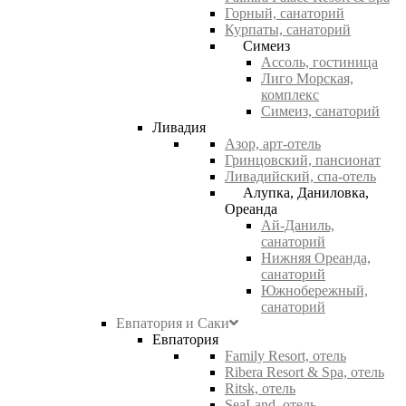
Горный, санаторий
Курпаты, санаторий
Симеиз
Ассоль, гостиница
Лиго Морская,
комплекс
Симеиз, санаторий
Ливадия
Азор, арт-отель
Гринцовский, пансионат
Ливадийский, спа-отель
Алупка, Даниловка,
Ореанда
Ай-Даниль,
санаторий
Нижняя Ореанда,
санаторий
Южнобережный,
санаторий
Евпатория и Саки
Евпатория
Family Resort, отель
Ribera Resort & Spa, отель
Ritsk, отель
SeaLand, отель