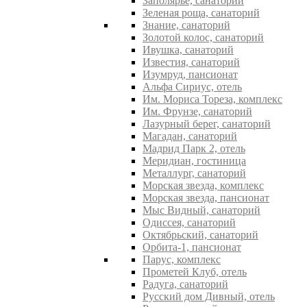
Заполярье, санаторий
Зеленая роща, санаторий
Знание, санаторий
Золотой колос, санаторий
Ивушка, санаторий
Известия, санаторий
Изумруд, пансионат
Альфа Сириус, отель
Им. Мориса Тореза, комплекс
Им. Фрунзе, санаторий
Лазурный берег, санаторий
Магадан, санаторий
Мадрид Парк 2, отель
Меридиан, гостиница
Металлург, санаторий
Морская звезда, комплекс
Морская звезда, пансионат
Мыс Видный, санаторий
Одиссея, санаторий
Октябрьский, санаторий
Орбита-1, пансионат
Парус, комплекс
Прометей Клуб, отель
Радуга, санаторий
Русский дом Дивный, отель