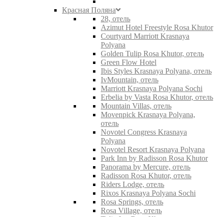
Красная Поляна
28, отель
Azimut Hotel Freestyle Rosa Khutor
Courtyard Marriott Krasnaya
Polyana
Golden Tulip Rosa Khutor, отель
Green Flow Hotel
Ibis Styles Krasnaya Polyana, отель
IvMountain, отель
Marriott Krasnaya Polyana Sochi
Erbelia by Vasta Rosa Khutor, отель
Mountain Villas, отель
Movenpick Krasnaya Polyana,
отель
Novotel Congress Krasnaya
Polyana
Novotel Resort Krasnaya Polyana
Park Inn by Radisson Rosa Khutor
Panorama by Mercure, отель
Radisson Rosa Khutor, отель
Riders Lodge, отель
Rixos Krasnaya Polyana Sochi
Rosa Springs, отель
Rosa Village, отель