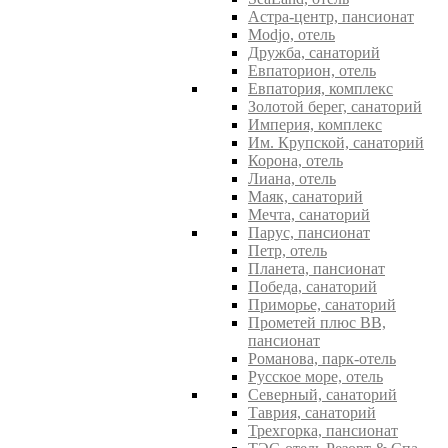
Астра-центр, пансионат
Modjo, отель
Дружба, санаторий
Евпаторион, отель
Евпатория, комплекс
Золотой берег, санаторий
Империя, комплекс
Им. Крупской, санаторий
Корона, отель
Лиана, отель
Маяк, санаторий
Мечта, санаторий
Парус, пансионат
Петр, отель
Планета, пансионат
Победа, санаторий
Приморье, санаторий
Прометей плюс ВВ,
пансионат
Романова, парк-отель
Русское море, отель
Северный, санаторий
Таврия, санаторий
Трехгорка, пансионат