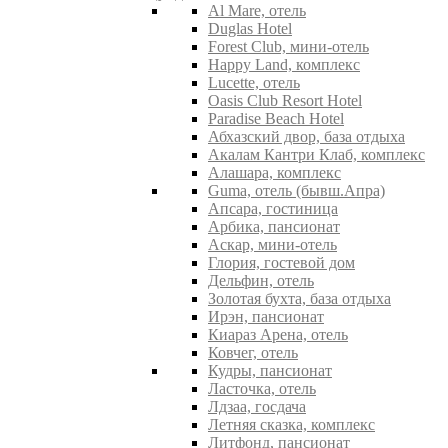
Al Mare, отель
Duglas Hotel
Forest Club, мини-отель
Happy Land, комплекс
Lucette, отель
Oasis Club Resort Hotel
Paradise Beach Hotel
Абхазский двор, база отдыха
Акалам Кантри Клаб, комплекс
Алашара, комплекс
Guma, отель (бывш.Апра)
Апсара, гостиница
Арбика, пансионат
Аскар, мини-отель
Глория, гостевой дом
Дельфин, отель
Золотая бухта, база отдыха
Ирэн, пансионат
Киараз Арена, отель
Ковчег, отель
Кудры, пансионат
Ласточка, отель
Лдзаа, госдача
Летняя сказка, комплекс
Литфонд, пансионат