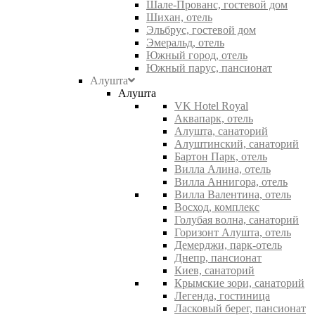
Шале-Прованс, гостевой дом
Шихан, отель
Эльбрус, гостевой дом
Эмеральд, отель
Южный город, отель
Южный парус, пансионат
Алушта
Алушта
VK Hotel Royal
Аквапарк, отель
Алушта, санаторий
Алуштинский, санаторий
Бартон Парк, отель
Вилла Алина, отель
Вилла Аннигора, отель
Вилла Валентина, отель
Восход, комплекс
Голубая волна, санаторий
Горизонт Алушта, отель
Демерджи, парк-отель
Днепр, пансионат
Киев, санаторий
Крымские зори, санаторий
Легенда, гостиница
Ласковый берег, пансионат