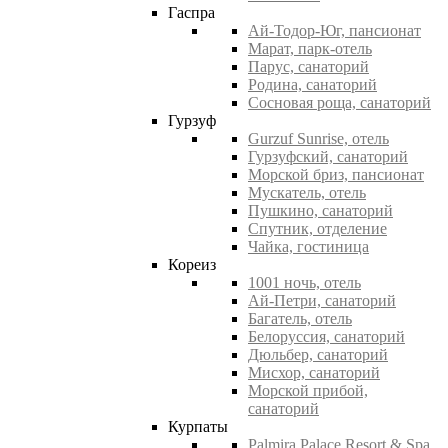
Гаспра
Ай-Тодор-Юг, пансионат
Марат, парк-отель
Парус, санаторий
Родина, санаторий
Сосновая роща, санаторий
Гурзуф
Gurzuf Sunrise, отель
Гурзуфский, санаторий
Морской бриз, пансионат
Мускатель, отель
Пушкино, санаторий
Спутник, отделение
Чайка, гостиница
Кореиз
1001 ночь, отель
Ай-Петри, санаторий
Багатель, отель
Белоруссия, санаторий
Дюльбер, санаторий
Мисхор, санаторий
Морской прибой,
санаторий
Курпаты
Palmira Palace Resort & Spa