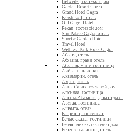
Belweder, гостевой дом
Garden Resort Gagra
Grand Hotel Gagra
Korshikoff, отель
Old Gagra Hotel
Pekan, гостевой дом
Sun Palace Gagra, отель
Sunrise Garden Hotel
Travel Hotel
Wellness Park Hotel Gagra
Абаата, отель
Абхазия, гранд-отель
Абхазия, мини-гостиница
Аибга, пансионат
Аквамарин, отель
Амран, отель
Анна Сария, гостевой дом
Апсилаа, гостиница
Апсны-Абазашта, дом отдыха
Арстаа, гостиница
Ашамта, отель
Багрипш, пансионат
Белые скалы, гостиница
Белая панама, гостевой дом
Берег эвкалиптов, отель