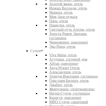
Золотой якорь, отель
Инжир Вилладж, отель
Марина, отель
Мия, база отдыха
Папа, отель
Пшандра, отель
Светлый путь Апсны, отель
Хипста Ривер Экопарк,
гостиница
Черноморец, пансионат
Эко-Папа, отель
Сухум
Viva Maria, отель
Агудзера, гостевой дом
Айтар, пансионат
Акуа Резорт Отель
Александрия, отель
Атриум-Виктория, гостиница
Гора царя Баграта, отель
ДжаНат, отель
Жемчужина, спорткомплекс
Интер-Сухум, гостиница
Кяласур, пансионат
МВО Сухум, санаторий