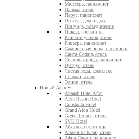
Мюссера, пансионат
Пальма, отель
Парус, пансионат
Питиус, дом отдыха
Пицунда, объединение
Пшада, гостиница
Райский уголок, отель
Ривьера, пансионат
Самшитовая роща, пансионат
Санта-София, отель
Сосновая роща, пансионат
Цитрус, отель
Чистая вода, комплекс
Шармат, отель
Элион, отель
Новый Афон
Abaash Hotel Afon
Afon Resort Hotel
Constanta Hotel
Grand Afon Hotel
Green Terrace, отель
SVK Hotel
Абхазия, гостиница
Анакопия Клаб, отель
Афон Дакир, пансионат