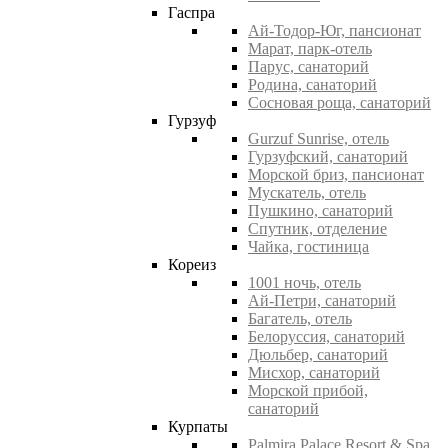
Гаспра
Ай-Тодор-Юг, пансионат
Марат, парк-отель
Парус, санаторий
Родина, санаторий
Сосновая роща, санаторий
Гурзуф
Gurzuf Sunrise, отель
Гурзуфский, санаторий
Морской бриз, пансионат
Мускатель, отель
Пушкино, санаторий
Спутник, отделение
Чайка, гостиница
Кореиз
1001 ночь, отель
Ай-Петри, санаторий
Багатель, отель
Белоруссия, санаторий
Дюльбер, санаторий
Мисхор, санаторий
Морской прибой,
санаторий
Курпаты
Palmira Palace Resort & Spa