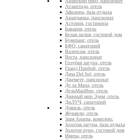
Анапский бриз, пансионат
Атлантида, отель
Афалина, база отдыха
Анапчанка, пансионат
Астория, гостиница
Бавария, отель
Белая лилия, гостевой дом
Бумеранг, отель
БФО, санаторий
Валенсия, отель
Веста, пансионат
Голубая лагуна, отель
Гранд Прибой, отель
Дача Del Sol, отель
Джемете, пансионат
Де ла Мапа, отель
ДельМарИнн, отель
Дивный мир Эдем, отель
ДиЛУЧ, санаторий
Довиль, отель
Журавли, отель
Заря Анапы, комплекс
Золотая лагуна, база отдыха
Золотое руно, гостевой дом
Имера, отель