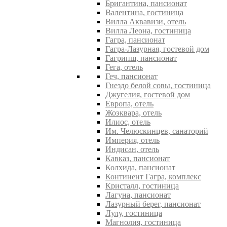
Бригантина, пансионат
Валентина, гостиница
Вилла Аквавизи, отель
Вилла Леона, гостиница
Гагра, пансионат
Гагра-Лазурная, гостевой дом
Гагрипш, пансионат
Гега, отель
Геч, пансионат
Гнездо белой совы, гостиница
Джугелия, гостевой дом
Европа, отель
Жоэквара, отель
Илиос, отель
Им. Челюскинцев, санаторий
Империя, отель
Индисан, отель
Кавказ, пансионат
Колхида, пансионат
Континент Гагра, комплекс
Кристалл, гостиница
Лагуна, пансионат
Лазурный берег, пансионат
Лулу, гостиница
Магнолия, гостиница