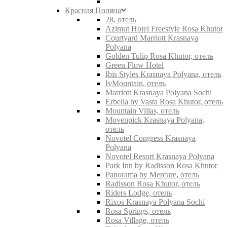
Красная Поляна
28, отель
Azimut Hotel Freestyle Rosa Khutor
Courtyard Marriott Krasnaya
Polyana
Golden Tulip Rosa Khutor, отель
Green Flow Hotel
Ibis Styles Krasnaya Polyana, отель
IvMountain, отель
Marriott Krasnaya Polyana Sochi
Erbelia by Vasta Rosa Khutor, отель
Mountain Villas, отель
Movenpick Krasnaya Polyana,
отель
Novotel Congress Krasnaya
Polyana
Novotel Resort Krasnaya Polyana
Park Inn by Radisson Rosa Khutor
Panorama by Mercure, отель
Radisson Rosa Khutor, отель
Riders Lodge, отель
Rixos Krasnaya Polyana Sochi
Rosa Springs, отель
Rosa Village, отель