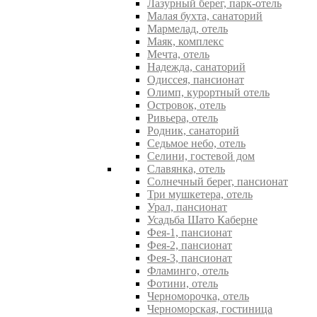
Лазурный берег, парк-отель
Малая бухта, санаторий
Мармелад, отель
Маяк, комплекс
Мечта, отель
Надежда, санаторий
Одиссея, пансионат
Олимп, курортный отель
Островок, отель
Ривьера, отель
Родник, санаторий
Седьмое небо, отель
Селини, гостевой дом
Славянка, отель
Солнечный берег, пансионат
Три мушкетера, отель
Урал, пансионат
Усадьба Шато Каберне
Фея-1, пансионат
Фея-2, пансионат
Фея-3, пансионат
Фламинго, отель
Фотини, отель
Черноморочка, отель
Черноморская, гостиница