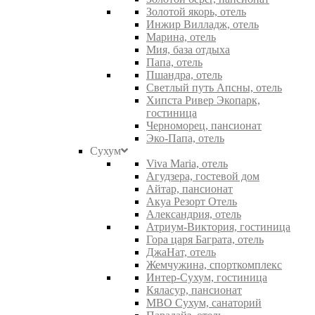
Золотой якорь, отель
Инжир Вилладж, отель
Марина, отель
Мия, база отдыха
Папа, отель
Пшандра, отель
Светлый путь Апсны, отель
Хипста Ривер Экопарк,
гостиница
Черноморец, пансионат
Эко-Папа, отель
Сухум
Viva Maria, отель
Агудзера, гостевой дом
Айтар, пансионат
Акуа Резорт Отель
Александрия, отель
Атриум-Виктория, гостиница
Гора царя Баграта, отель
ДжаНат, отель
Жемчужина, спорткомплекс
Интер-Сухум, гостиница
Кяласур, пансионат
МВО Сухум, санаторий