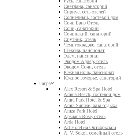
Русь, санаторий
Светлана, санаторий
Сириус, сеть отелей
Солнечный, гостевой дом
Сочи Бриз Отель
Сочи, санаторий
Сочинский, санаторий
Спутник, отель
Чемитоквадже, санаторий
Шексна, пансионат
Эдем, пансионат
Экодом Адлер, отель
Экодом Сочи, отель
Южная ночь, пансионат
Южное взморье, санаторий
Гагра
Alex Resort & Spa Hotel
Amina Beach, гостевой дом
Amra Park Hotel & Spa
Amra Sunrise, база отдыха
Amza Park Hotel
Apsuana Rose, отель
Arda Hotel
Art Hotel на Октябрьской
A. V. Sokol, семейный отель