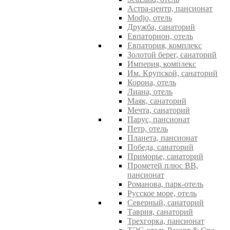
Астра-центр, пансионат
Modjo, отель
Дружба, санаторий
Евпаторион, отель
Евпатория, комплекс
Золотой берег, санаторий
Империя, комплекс
Им. Крупской, санаторий
Корона, отель
Лиана, отель
Маяк, санаторий
Мечта, санаторий
Парус, пансионат
Петр, отель
Планета, пансионат
Победа, санаторий
Приморье, санаторий
Прометей плюс ВВ,
пансионат
Романова, парк-отель
Русское море, отель
Северный, санаторий
Таврия, санаторий
Трехгорка, пансионат