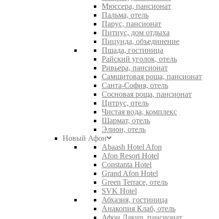
Мюссера, пансионат
Пальма, отель
Парус, пансионат
Питиус, дом отдыха
Пицунда, объединение
Пшада, гостиница
Райский уголок, отель
Ривьера, пансионат
Самшитовая роща, пансионат
Санта-София, отель
Сосновая роща, пансионат
Цитрус, отель
Чистая вода, комплекс
Шармат, отель
Элион, отель
Новый Афон
Abaash Hotel Afon
Afon Resort Hotel
Constanta Hotel
Grand Afon Hotel
Green Terrace, отель
SVK Hotel
Абхазия, гостиница
Анакопия Клаб, отель
Афон Дакир, пансионат