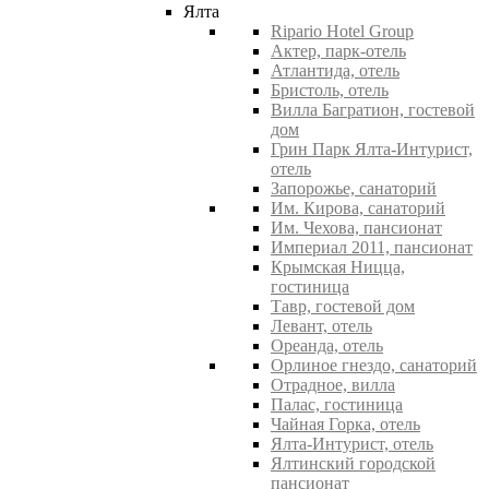
Ялта
Ripario Hotel Group
Актер, парк-отель
Атлантида, отель
Бристоль, отель
Вилла Багратион, гостевой
дом
Грин Парк Ялта-Интурист,
отель
Запорожье, санаторий
Им. Кирова, санаторий
Им. Чехова, пансионат
Империал 2011, пансионат
Крымская Ницца,
гостиница
Тавр, гостевой дом
Левант, отель
Ореанда, отель
Орлиное гнездо, санаторий
Отрадное, вилла
Палас, гостиница
Чайная Горка, отель
Ялта-Интурист, отель
Ялтинский городской
пансионат