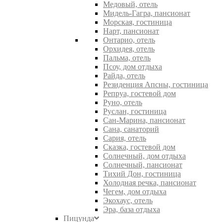
Медовый, отель
Мидель-Гагра, пансионат
Морская, гостиница
Нарт, пансионат
Онтарио, отель
Орхидея, отель
Пальма, отель
Псоу, дом отдыха
Райда, отель
Резиденция Апсны, гостиница
Репруа, гостевой дом
Руно, отель
Руслан, гостиница
Сан-Марина, пансионат
Сана, санаторий
Сария, отель
Сказка, гостевой дом
Солнечный, дом отдыха
Солнечный, пансионат
Тихий Дон, гостиница
Холодная речка, пансионат
Чегем, дом отдыха
Экохаус, отель
Эра, база отдыха
Пицунда