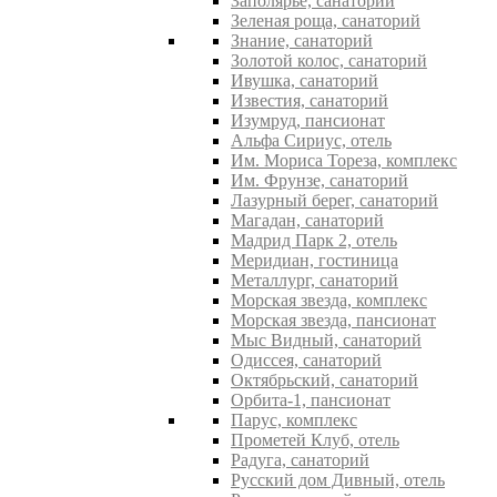
Заполярье, санаторий
Зеленая роща, санаторий
Знание, санаторий
Золотой колос, санаторий
Ивушка, санаторий
Известия, санаторий
Изумруд, пансионат
Альфа Сириус, отель
Им. Мориса Тореза, комплекс
Им. Фрунзе, санаторий
Лазурный берег, санаторий
Магадан, санаторий
Мадрид Парк 2, отель
Меридиан, гостиница
Металлург, санаторий
Морская звезда, комплекс
Морская звезда, пансионат
Мыс Видный, санаторий
Одиссея, санаторий
Октябрьский, санаторий
Орбита-1, пансионат
Парус, комплекс
Прометей Клуб, отель
Радуга, санаторий
Русский дом Дивный, отель