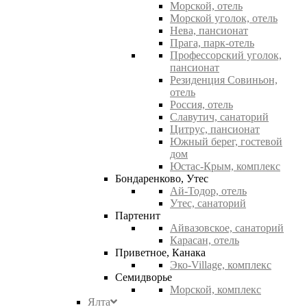
Морской, отель
Морской уголок, отель
Нева, пансионат
Прага, парк-отель
Профессорский уголок,
пансионат
Резиденция Совиньон,
отель
Россия, отель
Славутич, санаторий
Цитрус, пансионат
Южный берег, гостевой
дом
Юстас-Крым, комплекс
Бондаренково, Утес
Ай-Тодор, отель
Утес, санаторий
Партенит
Айвазовское, санаторий
Карасан, отель
Приветное, Канака
Эко-Village, комплекс
Семидворье
Морской, комплекс
Ялта