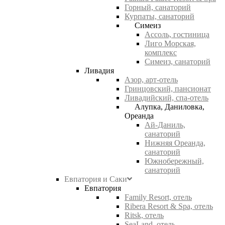
Горный, санаторий
Курпаты, санаторий
Симеиз
Ассоль, гостиница
Лиго Морская,
комплекс
Симеиз, санаторий
Ливадия
Азор, арт-отель
Гринцовский, пансионат
Ливадийский, спа-отель
Алупка, Даниловка,
Ореанда
Ай-Даниль,
санаторий
Нижняя Ореанда,
санаторий
Южнобережный,
санаторий
Евпатория и Саки
Евпатория
Family Resort, отель
Ribera Resort & Spa, отель
Ritsk, отель
SeaLand, отель