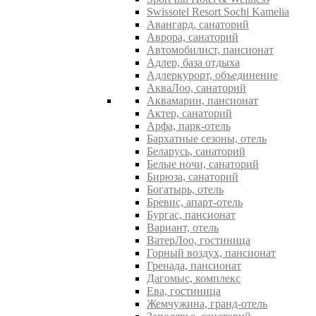
Swissotel Resort Sochi Kamelia
Авангард, санаторий
Аврора, санаторий
Автомобилист, пансионат
Адлер, база отдыха
Адлеркурорт, объединение
АкваЛоо, санаторий
Аквамарин, пансионат
Актер, санаторий
Арфа, парк-отель
Бархатные сезоны, отель
Беларусь, санаторий
Белые ночи, санаторий
Бирюза, санаторий
Богатырь, отель
Бревис, апарт-отель
Бургас, пансионат
Вариант, отель
ВатерЛоо, гостиница
Горный воздух, пансионат
Гренада, пансионат
Дагомыс, комплекс
Ева, гостиница
Жемчужина, гранд-отель