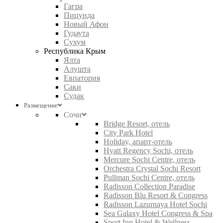
Гагра
Пицунда
Новый Афон
Гудаута
Сухум
Республика Крым
Ялта
Алушта
Евпатория
Саки
Судак
Размещение
Сочи
Bridge Resort, отель
City Park Hotel
Holiday, апарт-отель
Hyatt Regency Sochi, отель
Mercure Sochi Centre, отель
Orchestra Crystal Sochi Resort
Pullman Sochi Centre, отель
Radisson Collection Paradise
Radisson Blu Resort & Congress
Radisson Lazurnaya Hotel Sochi
Sea Galaxy Hotel Congress & Spa
Sport Inn Hotel & Wellness