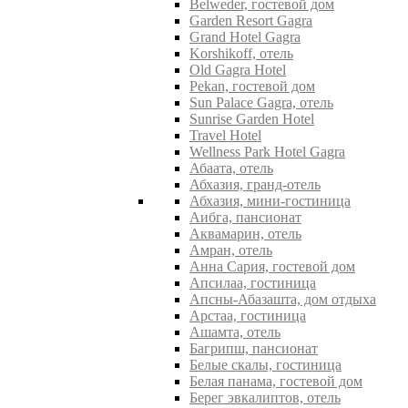
Belweder, гостевой дом
Garden Resort Gagra
Grand Hotel Gagra
Korshikoff, отель
Old Gagra Hotel
Pekan, гостевой дом
Sun Palace Gagra, отель
Sunrise Garden Hotel
Travel Hotel
Wellness Park Hotel Gagra
Абаата, отель
Абхазия, гранд-отель
Абхазия, мини-гостиница
Аибга, пансионат
Аквамарин, отель
Амран, отель
Анна Сария, гостевой дом
Апсилаа, гостиница
Апсны-Абазашта, дом отдыха
Арстаа, гостиница
Ашамта, отель
Багрипш, пансионат
Белые скалы, гостиница
Белая панама, гостевой дом
Берег эвкалиптов, отель