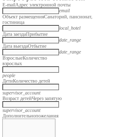
E-mail
Адрес электронной почты
email
Объект размещения
Санаторий, пансионат,
гостиница
local_hotel
Дата заезда
Прибытие
date_range
Дата выезда
Отбытие
date_range
Взрослые
Количество
взрослых
people
Дети
Количество детей
supervisor_account
Возраст детей
Через запятую
supervisor_account
Дополнительно
пожелания