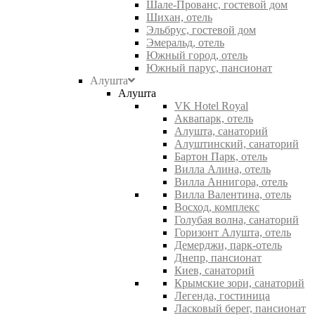
Шале-Прованс, гостевой дом
Шихан, отель
Эльбрус, гостевой дом
Эмеральд, отель
Южный город, отель
Южный парус, пансионат
Алушта
Алушта
VK Hotel Royal
Аквапарк, отель
Алушта, санаторий
Алуштинский, санаторий
Бартон Парк, отель
Вилла Алина, отель
Вилла Аннигора, отель
Вилла Валентина, отель
Восход, комплекс
Голубая волна, санаторий
Горизонт Алушта, отель
Демерджи, парк-отель
Днепр, пансионат
Киев, санаторий
Крымские зори, санаторий
Легенда, гостиница
Ласковый берег, пансионат