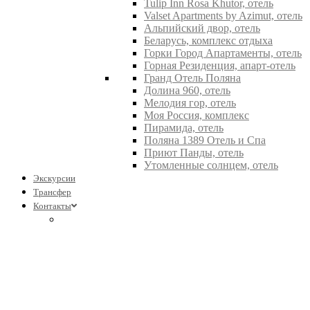
Tulip Inn Rosa Khutor, отель
Valset Apartments by Azimut, отель
Альпийский двор, отель
Беларусь, комплекс отдыха
Горки Город Апартаменты, отель
Горная Резиденция, апарт-отель
Гранд Отель Поляна
Долина 960, отель
Мелодия гор, отель
Моя Россия, комплекс
Пирамида, отель
Поляна 1389 Отель и Спа
Приют Панды, отель
Утомленные солнцем, отель
Экскурсии
Трансфер
Контакты