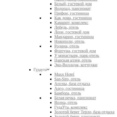
Белый, гостевой дом
Водопад, пансионат
Грифон, гостиница
Как дома, гостиница
Камарит, комплекс
Лебедь, отель
Леон, гостевой дом
Мандарин, гостиница
Никополи, отель
Родина, отель
Фортуна, гостевой дом
У монастыря, парк-отель
Царская аллея, отель
Эко-Вилладж, коттеджи
Гудаута
Maxx Hotel
San-Siro, отель
Апсны, база отдыха
Арго, гостиница
Бамбора, отель
Белая речка, пансионат
Волна, отель
ГудаУта, комплекс
Золотой берег Терло, база отдыха
Золотой берег, пансионат