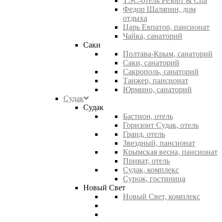
ТЭС-отель Резорт & Спа
Федор Шаляпин, дом
отдыха
Царь Евпатор, пансионат
Чайка, санаторий
Саки
Полтава-Крым, санаторий
Саки, санаторий
Сакрополь, санаторий
Танжер, пансионат
Юрмино, санаторий
Судак
Судак
Бастион, отель
Горизонт Судак, отель
Гранд, отель
Звездный, пансионат
Крымская весна, пансионат
Приват, отель
Судак, комплекс
Сурож, гостиница
Новый Свет
Новый Свет, комплекс