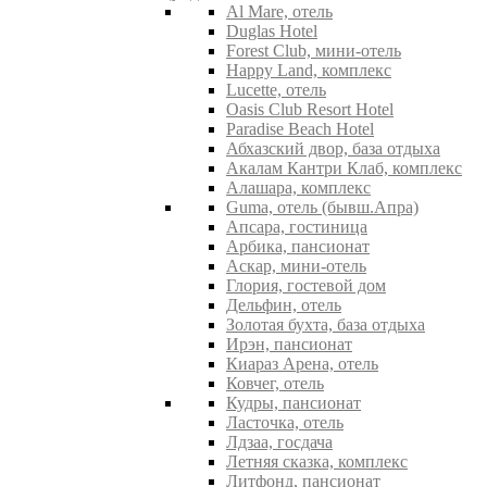
Al Mare, отель
Duglas Hotel
Forest Club, мини-отель
Happy Land, комплекс
Lucette, отель
Oasis Club Resort Hotel
Paradise Beach Hotel
Абхазский двор, база отдыха
Акалам Кантри Клаб, комплекс
Алашара, комплекс
Guma, отель (бывш.Апра)
Апсара, гостиница
Арбика, пансионат
Аскар, мини-отель
Глория, гостевой дом
Дельфин, отель
Золотая бухта, база отдыха
Ирэн, пансионат
Киараз Арена, отель
Ковчег, отель
Кудры, пансионат
Ласточка, отель
Лдзаа, госдача
Летняя сказка, комплекс
Литфонд, пансионат