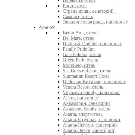
Парадайз, отель
Рица, отель
Страна души, санаторий
Самшит, отель
Эвкалиптовая роща, пансионат
Анапа
Beton Brut, отель
Del Mare, отель
Dublin & Dolphin, пансионат
Family Pride Inn
Gala Palmira, отель
Green Park, отель
MoreLeto, отель
Sea Breeze Resort, отель
Sunmarinn Resort Hotel
Undersun Витязево, пансионат
Venera Resort, отель
Vityazevo Family, пансионат
Агата, пансионат
Аквамарин, санаторий
Акварель Family, отель
Анапа, апарт-отель
Анапа-Лазурная, пансионат
Анапа-Нептун, санаторий
Анапа-Океан, санаторий