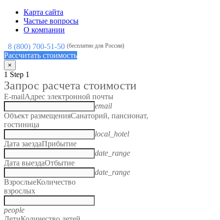
Карта сайта
Частые вопросы
О компании
8 (800) 700-51-50
(бесплатно для России)
Рассчитать стоимость
×
1
Step 1
Запрос расчета стоимости
E-mail
Адрес электронной почты
email
Объект размещения
Санаторий, пансионат,
гостиница
local_hotel
Дата заезда
Прибытие
date_range
Дата выезда
Отбытие
date_range
Взрослые
Количество
взрослых
people
Дети
Количество детей