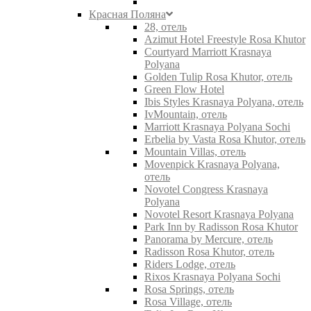
Красная Поляна
28, отель
Azimut Hotel Freestyle Rosa Khutor
Courtyard Marriott Krasnaya
Polyana
Golden Tulip Rosa Khutor, отель
Green Flow Hotel
Ibis Styles Krasnaya Polyana, отель
IvMountain, отель
Marriott Krasnaya Polyana Sochi
Erbelia by Vasta Rosa Khutor, отель
Mountain Villas, отель
Movenpick Krasnaya Polyana,
отель
Novotel Congress Krasnaya
Polyana
Novotel Resort Krasnaya Polyana
Park Inn by Radisson Rosa Khutor
Panorama by Mercure, отель
Radisson Rosa Khutor, отель
Riders Lodge, отель
Rixos Krasnaya Polyana Sochi
Rosa Springs, отель
Rosa Village, отель