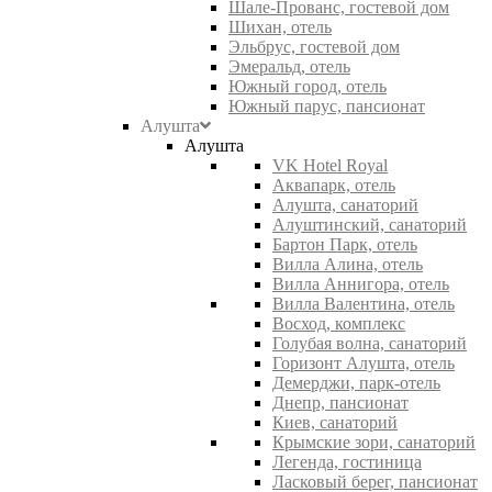
Шале-Прованс, гостевой дом
Шихан, отель
Эльбрус, гостевой дом
Эмеральд, отель
Южный город, отель
Южный парус, пансионат
Алушта
Алушта
VK Hotel Royal
Аквапарк, отель
Алушта, санаторий
Алуштинский, санаторий
Бартон Парк, отель
Вилла Алина, отель
Вилла Аннигора, отель
Вилла Валентина, отель
Восход, комплекс
Голубая волна, санаторий
Горизонт Алушта, отель
Демерджи, парк-отель
Днепр, пансионат
Киев, санаторий
Крымские зори, санаторий
Легенда, гостиница
Ласковый берег, пансионат