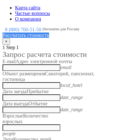
Карта сайта
Частые вопросы
О компании
8 (800) 700-51-50
(бесплатно для России)
Рассчитать стоимость
×
1
Step 1
Запрос расчета стоимости
E-mail
Адрес электронной почты
email
Объект размещения
Санаторий, пансионат,
гостиница
local_hotel
Дата заезда
Прибытие
date_range
Дата выезда
Отбытие
date_range
Взрослые
Количество
взрослых
people
Дети
Количество детей