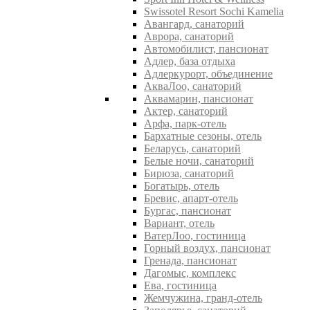
Swissotel Resort Sochi Kamelia
Авангард, санаторий
Аврора, санаторий
Автомобилист, пансионат
Адлер, база отдыха
Адлеркурорт, объединение
АкваЛоо, санаторий
Аквамарин, пансионат
Актер, санаторий
Арфа, парк-отель
Бархатные сезоны, отель
Беларусь, санаторий
Белые ночи, санаторий
Бирюза, санаторий
Богатырь, отель
Бревис, апарт-отель
Бургас, пансионат
Вариант, отель
ВатерЛоо, гостиница
Горный воздух, пансионат
Гренада, пансионат
Дагомыс, комплекс
Ева, гостиница
Жемчужина, гранд-отель