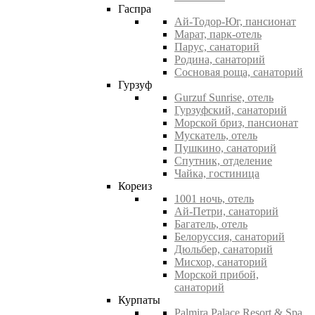
Гаспра
Ай-Тодор-Юг, пансионат
Марат, парк-отель
Парус, санаторий
Родина, санаторий
Сосновая роща, санаторий
Гурзуф
Gurzuf Sunrise, отель
Гурзуфский, санаторий
Морской бриз, пансионат
Мускатель, отель
Пушкино, санаторий
Спутник, отделение
Чайка, гостиница
Кореиз
1001 ночь, отель
Ай-Петри, санаторий
Багатель, отель
Белоруссия, санаторий
Дюльбер, санаторий
Мисхор, санаторий
Морской прибой,
санаторий
Курпаты
Palmira Palace Resort & Spa