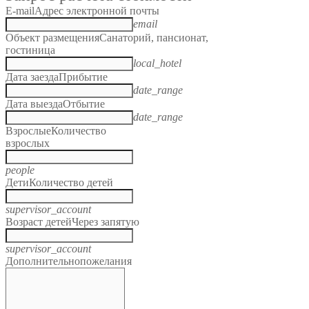
E-mail
Адрес электронной почты
email
Объект размещения
Санаторий, пансионат,
гостиница
local_hotel
Дата заезда
Прибытие
date_range
Дата выезда
Отбытие
date_range
Взрослые
Количество
взрослых
people
Дети
Количество детей
supervisor_account
Возраст детей
Через запятую
supervisor_account
Дополнительно
пожелания