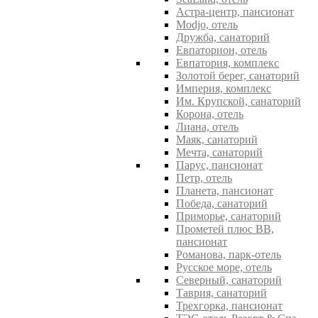
Астра-центр, пансионат
Modjo, отель
Дружба, санаторий
Евпаторион, отель
Евпатория, комплекс
Золотой берег, санаторий
Империя, комплекс
Им. Крупской, санаторий
Корона, отель
Лиана, отель
Маяк, санаторий
Мечта, санаторий
Парус, пансионат
Петр, отель
Планета, пансионат
Победа, санаторий
Приморье, санаторий
Прометей плюс ВВ,
пансионат
Романова, парк-отель
Русское море, отель
Северный, санаторий
Таврия, санаторий
Трехгорка, пансионат