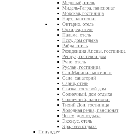
Медовый, отель
Мидель-Гагра, пансионат
Морская, гостиница
Нарт, пансионат
Онтарио, отель
Орхидея, отель
Пальма, отель
Псоу, дом отдыха
Райда, отель
Резиденция Апсны, гостиница
Репруа, гостевой дом
Руно, отель
Руслан, гостиница
Сан-Марина, пансионат
Сана, санаторий
Сария, отель
Сказка, гостевой дом
Солнечный, дом отдыха
Солнечный, пансионат
Тихий Дон, гостиница
Холодная речка, пансионат
Чегем, дом отдыха
Экохаус, отель
Эра, база отдыха
Пицунда