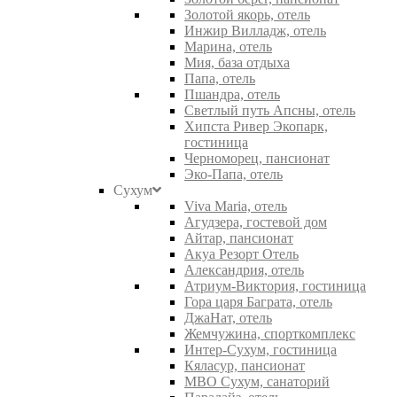
Золотой якорь, отель
Инжир Вилладж, отель
Марина, отель
Мия, база отдыха
Папа, отель
Пшандра, отель
Светлый путь Апсны, отель
Хипста Ривер Экопарк,
гостиница
Черноморец, пансионат
Эко-Папа, отель
Сухум
Viva Maria, отель
Агудзера, гостевой дом
Айтар, пансионат
Акуа Резорт Отель
Александрия, отель
Атриум-Виктория, гостиница
Гора царя Баграта, отель
ДжаНат, отель
Жемчужина, спорткомплекс
Интер-Сухум, гостиница
Кяласур, пансионат
МВО Сухум, санаторий