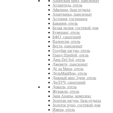
Анапский бриз, пансионат
Атлантида, отель
Афалина, база отдыха
Анапчанка, пансионат
Астория, гостиница
Бавария, отель
Белая лилия, гостевой дом
Бумеранг, отель
БФО, санаторий
Валенсия, отель
Веста, пансионат
Голубая лагуна, отель
Гранд Прибой, отель
Дача Del Sol, отель
Джемете, пансионат
Де ла Мапа, отель
ДельМарИнн, отель
Дивный мир Эдем, отель
ДиЛУЧ, санаторий
Довиль, отель
Журавли, отель
Заря Анапы, комплекс
Золотая лагуна, база отдыха
Золотое руно, гостевой дом
Имера, отель