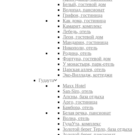
Белый, гостевой дом
Водопад, пансионат
Грифон, гостиница
Как дома, гостиница
Камарит, комплекс
Лебедь, отель
Леон, гостевой дом
Мандарин, гостиница
Никополи, отель
Родина, отель
Фортуна, гостевой дом
У монастыря, парк-отель
Царская аллея, отель
Эко-Вилладж, коттеджи
Гудаута
Maxx Hotel
San-Siro, отель
Апсны, база отдыха
Арго, гостиница
Бамбора, отель
Белая речка, пансионат
Волна, отель
ГудаУта, комплекс
Золотой берег Терло, база отдыха
Золотой берег, пансионат