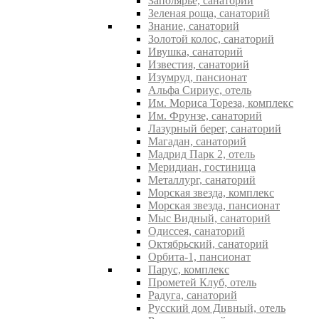
Заполярье, санаторий
Зеленая роща, санаторий
Знание, санаторий
Золотой колос, санаторий
Ивушка, санаторий
Известия, санаторий
Изумруд, пансионат
Альфа Сириус, отель
Им. Мориса Тореза, комплекс
Им. Фрунзе, санаторий
Лазурный берег, санаторий
Магадан, санаторий
Мадрид Парк 2, отель
Меридиан, гостиница
Металлург, санаторий
Морская звезда, комплекс
Морская звезда, пансионат
Мыс Видный, санаторий
Одиссея, санаторий
Октябрьский, санаторий
Орбита-1, пансионат
Парус, комплекс
Прометей Клуб, отель
Радуга, санаторий
Русский дом Дивный, отель