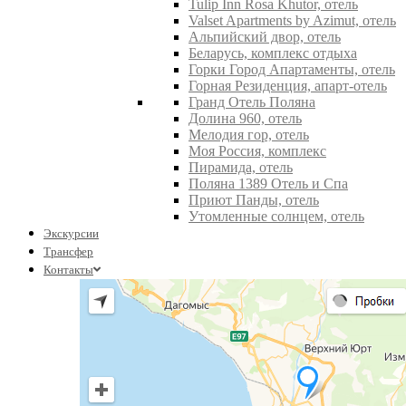
Tulip Inn Rosa Khutor, отель
Valset Apartments by Azimut, отель
Альпийский двор, отель
Беларусь, комплекс отдыха
Горки Город Апартаменты, отель
Горная Резиденция, апарт-отель
Гранд Отель Поляна
Долина 960, отель
Мелодия гор, отель
Моя Россия, комплекс
Пирамида, отель
Поляна 1389 Отель и Спа
Приют Панды, отель
Утомленные солнцем, отель
Экскурсии
Трансфер
Контакты