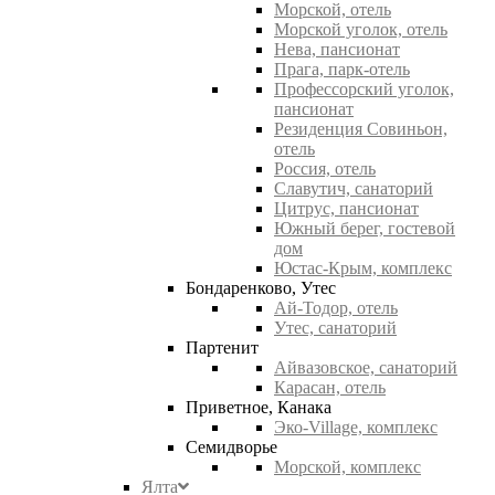
Морской, отель
Морской уголок, отель
Нева, пансионат
Прага, парк-отель
Профессорский уголок,
пансионат
Резиденция Совиньон,
отель
Россия, отель
Славутич, санаторий
Цитрус, пансионат
Южный берег, гостевой
дом
Юстас-Крым, комплекс
Бондаренково, Утес
Ай-Тодор, отель
Утес, санаторий
Партенит
Айвазовское, санаторий
Карасан, отель
Приветное, Канака
Эко-Village, комплекс
Семидворье
Морской, комплекс
Ялта