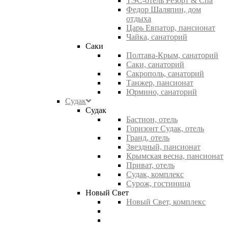
ТЭС-отель Резорт & Спа
Федор Шаляпин, дом
отдыха
Царь Евпатор, пансионат
Чайка, санаторий
Саки
Полтава-Крым, санаторий
Саки, санаторий
Сакрополь, санаторий
Танжер, пансионат
Юрмино, санаторий
Судак
Судак
Бастион, отель
Горизонт Судак, отель
Гранд, отель
Звездный, пансионат
Крымская весна, пансионат
Приват, отель
Судак, комплекс
Сурож, гостиница
Новый Свет
Новый Свет, комплекс