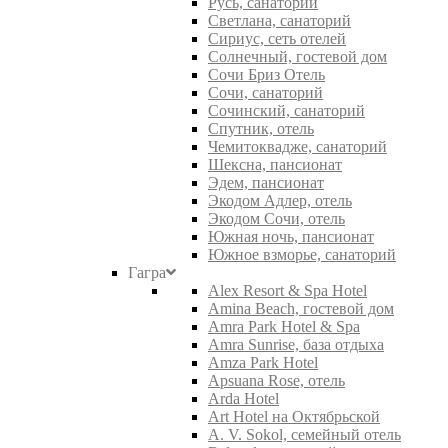
Русь, санаторий
Светлана, санаторий
Сириус, сеть отелей
Солнечный, гостевой дом
Сочи Бриз Отель
Сочи, санаторий
Сочинский, санаторий
Спутник, отель
Чемитоквадже, санаторий
Шексна, пансионат
Эдем, пансионат
Экодом Адлер, отель
Экодом Сочи, отель
Южная ночь, пансионат
Южное взморье, санаторий
Гагра
Alex Resort & Spa Hotel
Amina Beach, гостевой дом
Amra Park Hotel & Spa
Amra Sunrise, база отдыха
Amza Park Hotel
Apsuana Rose, отель
Arda Hotel
Art Hotel на Октябрьской
A. V. Sokol, семейный отель