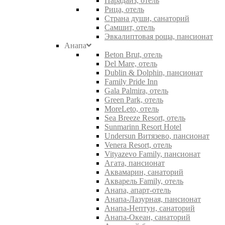
Парадайз, отель
Рица, отель
Страна души, санаторий
Самшит, отель
Эвкалиптовая роща, пансионат
Анапа
Beton Brut, отель
Del Mare, отель
Dublin & Dolphin, пансионат
Family Pride Inn
Gala Palmira, отель
Green Park, отель
MoreLeto, отель
Sea Breeze Resort, отель
Sunmarinn Resort Hotel
Undersun Витязево, пансионат
Venera Resort, отель
Vityazevo Family, пансионат
Агата, пансионат
Аквамарин, санаторий
Акварель Family, отель
Анапа, апарт-отель
Анапа-Лазурная, пансионат
Анапа-Нептун, санаторий
Анапа-Океан, санаторий