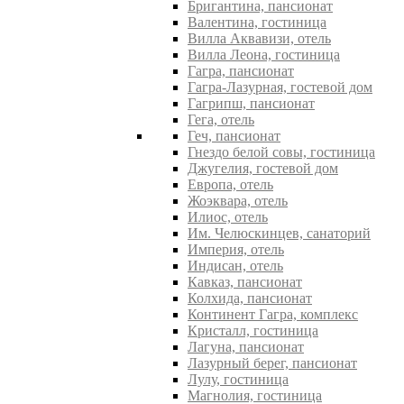
Бригантина, пансионат
Валентина, гостиница
Вилла Аквавизи, отель
Вилла Леона, гостиница
Гагра, пансионат
Гагра-Лазурная, гостевой дом
Гагрипш, пансионат
Гега, отель
Геч, пансионат
Гнездо белой совы, гостиница
Джугелия, гостевой дом
Европа, отель
Жоэквара, отель
Илиос, отель
Им. Челюскинцев, санаторий
Империя, отель
Индисан, отель
Кавказ, пансионат
Колхида, пансионат
Континент Гагра, комплекс
Кристалл, гостиница
Лагуна, пансионат
Лазурный берег, пансионат
Лулу, гостиница
Магнолия, гостиница