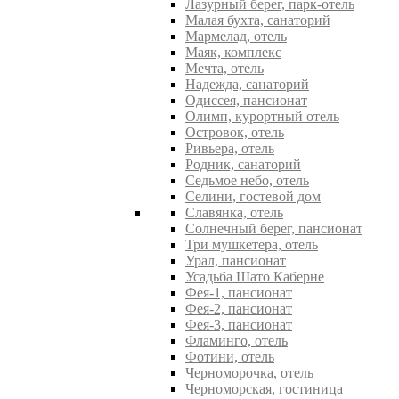
Лазурный берег, парк-отель
Малая бухта, санаторий
Мармелад, отель
Маяк, комплекс
Мечта, отель
Надежда, санаторий
Одиссея, пансионат
Олимп, курортный отель
Островок, отель
Ривьера, отель
Родник, санаторий
Седьмое небо, отель
Селини, гостевой дом
Славянка, отель
Солнечный берег, пансионат
Три мушкетера, отель
Урал, пансионат
Усадьба Шато Каберне
Фея-1, пансионат
Фея-2, пансионат
Фея-3, пансионат
Фламинго, отель
Фотини, отель
Черноморочка, отель
Черноморская, гостиница