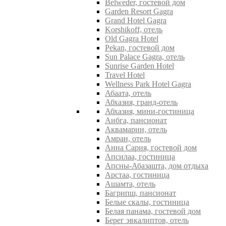
Belweder, гостевой дом
Garden Resort Gagra
Grand Hotel Gagra
Korshikoff, отель
Old Gagra Hotel
Pekan, гостевой дом
Sun Palace Gagra, отель
Sunrise Garden Hotel
Travel Hotel
Wellness Park Hotel Gagra
Абаата, отель
Абхазия, гранд-отель
Абхазия, мини-гостиница
Аибга, пансионат
Аквамарин, отель
Амран, отель
Анна Сария, гостевой дом
Апсилаа, гостиница
Апсны-Абазашта, дом отдыха
Арстаа, гостиница
Ашамта, отель
Багрипш, пансионат
Белые скалы, гостиница
Белая панама, гостевой дом
Берег эвкалиптов, отель