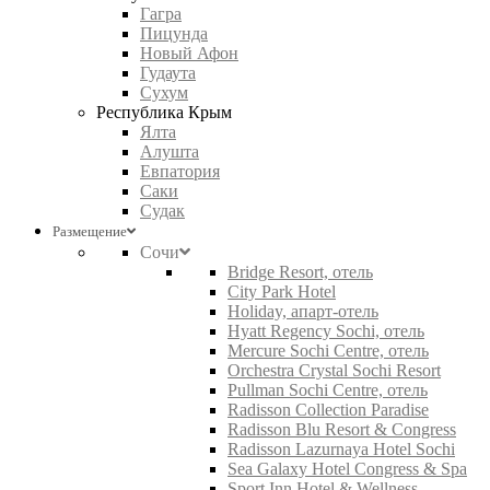
Гагра
Пицунда
Новый Афон
Гудаута
Сухум
Республика Крым
Ялта
Алушта
Евпатория
Саки
Судак
Размещение
Сочи
Bridge Resort, отель
City Park Hotel
Holiday, апарт-отель
Hyatt Regency Sochi, отель
Mercure Sochi Centre, отель
Orchestra Crystal Sochi Resort
Pullman Sochi Centre, отель
Radisson Collection Paradise
Radisson Blu Resort & Congress
Radisson Lazurnaya Hotel Sochi
Sea Galaxy Hotel Congress & Spa
Sport Inn Hotel & Wellness