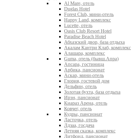
Al Mare, отель
Duglas Hotel
Forest Club, мини-отель
Happy Land, комплекс
Lucette, отель
Oasis Club Resort Hotel
Paradise Beach Hotel
Абхазский двор, база отдыха
Акалам Кантри Клаб, комплекс
Алашара, комплекс
Guma, отель (бывш.Апра)
Апсара, гостиница
Арбика, пансионат
Аскар, мини-отель
Глория, гостевой дом
Дельфин, отель
Золотая бухта, база отдыха
Ирэн, пансионат
Киараз Арена, отель
Ковчег, отель
Кудры, пансионат
Ласточка, отель
Лдзаа, госдача
Летняя сказка, комплекс
Литфонд, пансионат