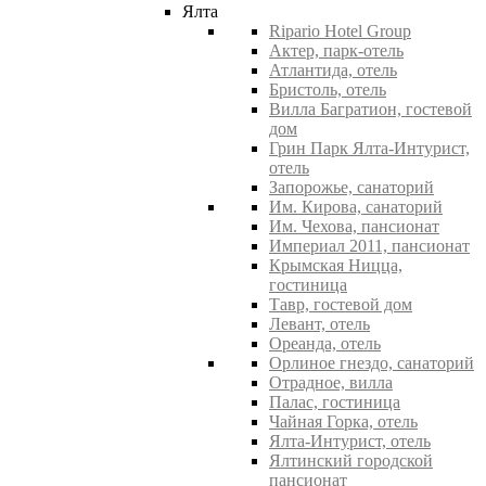
Ялта
Ripario Hotel Group
Актер, парк-отель
Атлантида, отель
Бристоль, отель
Вилла Багратион, гостевой
дом
Грин Парк Ялта-Интурист,
отель
Запорожье, санаторий
Им. Кирова, санаторий
Им. Чехова, пансионат
Империал 2011, пансионат
Крымская Ницца,
гостиница
Тавр, гостевой дом
Левант, отель
Ореанда, отель
Орлиное гнездо, санаторий
Отрадное, вилла
Палас, гостиница
Чайная Горка, отель
Ялта-Интурист, отель
Ялтинский городской
пансионат