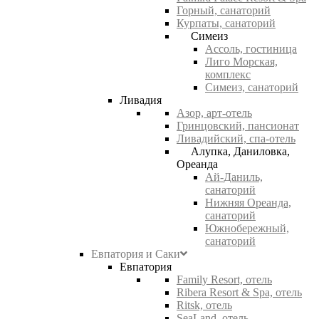
Горный, санаторий
Курпаты, санаторий
Симеиз
Ассоль, гостиница
Лиго Морская,
комплекс
Симеиз, санаторий
Ливадия
Азор, арт-отель
Гринцовский, пансионат
Ливадийский, спа-отель
Алупка, Даниловка,
Ореанда
Ай-Даниль,
санаторий
Нижняя Ореанда,
санаторий
Южнобережный,
санаторий
Евпатория и Саки
Евпатория
Family Resort, отель
Ribera Resort & Spa, отель
Ritsk, отель
SeaLand, отель