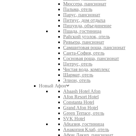
Мюссера, пансионат
Пальма, отель
Парус, пансионат
Питиус, дом отдыха
Пицунда, объединение
Пшада, гостиница
Райский уголок, отель
Ривьера, пансионат
Самшитовая роща, пансионат
Санта-София, отель
Сосновая роща, пансионат
Цитрус, отель
Чистая вода, комплекс
Шармат, отель
Элион, отель
Новый Афон
Abaash Hotel Afon
Afon Resort Hotel
Constanta Hotel
Grand Afon Hotel
Green Terrace, отель
SVK Hotel
Абхазия, гостиница
Анакопия Клаб, отель
Афон Дакир, пансионат