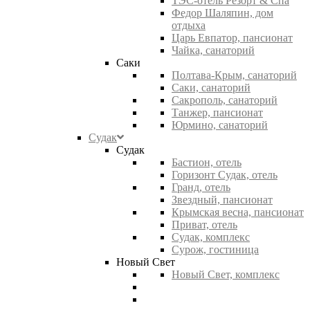
ТЭС-отель Резорт & Спа
Федор Шаляпин, дом
отдыха
Царь Евпатор, пансионат
Чайка, санаторий
Саки
Полтава-Крым, санаторий
Саки, санаторий
Сакрополь, санаторий
Танжер, пансионат
Юрмино, санаторий
Судак
Судак
Бастион, отель
Горизонт Судак, отель
Гранд, отель
Звездный, пансионат
Крымская весна, пансионат
Приват, отель
Судак, комплекс
Сурож, гостиница
Новый Свет
Новый Свет, комплекс