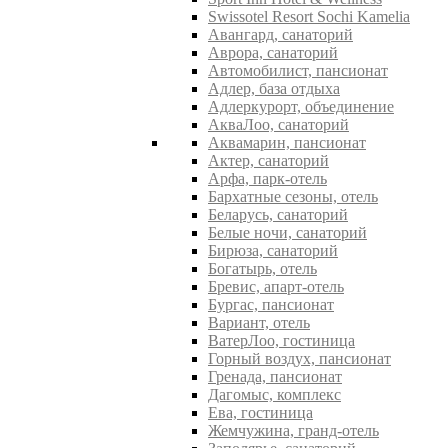
Swissotel Resort Sochi Kamelia
Авангард, санаторий
Аврора, санаторий
Автомобилист, пансионат
Адлер, база отдыха
Адлеркурорт, объединение
АкваЛоо, санаторий
Аквамарин, пансионат
Актер, санаторий
Арфа, парк-отель
Бархатные сезоны, отель
Беларусь, санаторий
Белые ночи, санаторий
Бирюза, санаторий
Богатырь, отель
Бревис, апарт-отель
Бургас, пансионат
Вариант, отель
ВатерЛоо, гостиница
Горный воздух, пансионат
Гренада, пансионат
Дагомыс, комплекс
Ева, гостиница
Жемчужина, гранд-отель