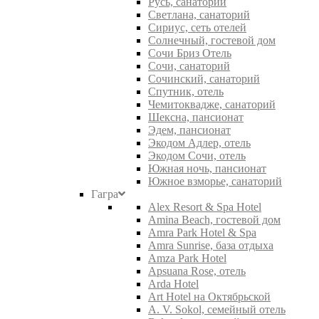
Русь, санаторий
Светлана, санаторий
Сириус, сеть отелей
Солнечный, гостевой дом
Сочи Бриз Отель
Сочи, санаторий
Сочинский, санаторий
Спутник, отель
Чемитоквадже, санаторий
Шексна, пансионат
Эдем, пансионат
Экодом Адлер, отель
Экодом Сочи, отель
Южная ночь, пансионат
Южное взморье, санаторий
Гагра
Alex Resort & Spa Hotel
Amina Beach, гостевой дом
Amra Park Hotel & Spa
Amra Sunrise, база отдыха
Amza Park Hotel
Apsuana Rose, отель
Arda Hotel
Art Hotel на Октябрьской
A. V. Sokol, семейный отель