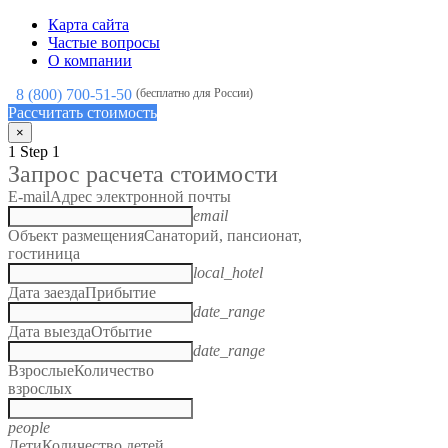
Карта сайта
Частые вопросы
О компании
8 (800) 700-51-50
(бесплатно для России)
Рассчитать стоимость
×
1
Step 1
Запрос расчета стоимости
E-mail
Адрес электронной почты
email
Объект размещения
Санаторий, пансионат,
гостиница
local_hotel
Дата заезда
Прибытие
date_range
Дата выезда
Отбытие
date_range
Взрослые
Количество
взрослых
people
Дети
Количество детей