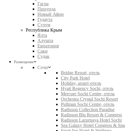
Гагра
Пицунда
Новый Афон
Гудаута
Сухум
Республика Крым
Ялта
Алушта
Евпатория
Саки
Судак
Размещение
Сочи
Bridge Resort, отель
City Park Hotel
Holiday, апарт-отель
Hyatt Regency Sochi, отель
Mercure Sochi Centre, отель
Orchestra Crystal Sochi Resort
Pullman Sochi Centre, отель
Radisson Collection Paradise
Radisson Blu Resort & Congress
Radisson Lazurnaya Hotel Sochi
Sea Galaxy Hotel Congress & Spa
Sport Inn Hotel & Wellness