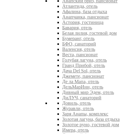
Анапский бриз, пансионат
Атлантида, отель
Афалина, база отдыха
Анапчанка, пансионат
Астория, гостиница
Бавария, отель
Белая лилия, гостевой дом
Бумеранг, отель
БФО, санаторий
Валенсия, отель
Веста, пансионат
Голубая лагуна, отель
Гранд Прибой, отель
Дача Del Sol, отель
Джемете, пансионат
Де ла Мапа, отель
ДельМарИнн, отель
Дивный мир Эдем, отель
ДиЛУЧ, санаторий
Довиль, отель
Журавли, отель
Заря Анапы, комплекс
Золотая лагуна, база отдыха
Золотое руно, гостевой дом
Имера, отель