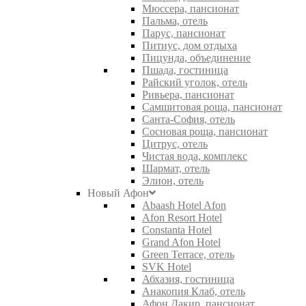
Мюссера, пансионат
Пальма, отель
Парус, пансионат
Питиус, дом отдыха
Пицунда, объединение
Пшада, гостиница
Райский уголок, отель
Ривьера, пансионат
Самшитовая роща, пансионат
Санта-София, отель
Сосновая роща, пансионат
Цитрус, отель
Чистая вода, комплекс
Шармат, отель
Элион, отель
Новый Афон
Abaash Hotel Afon
Afon Resort Hotel
Constanta Hotel
Grand Afon Hotel
Green Terrace, отель
SVK Hotel
Абхазия, гостиница
Анакопия Клаб, отель
Афон Дакир, пансионат