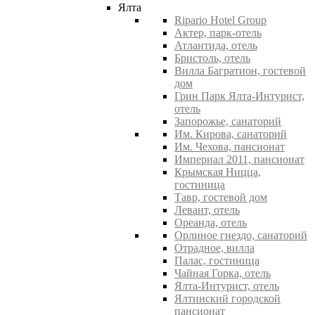
Ялта
Ripario Hotel Group
Актер, парк-отель
Атлантида, отель
Бристоль, отель
Вилла Багратион, гостевой
дом
Грин Парк Ялта-Интурист,
отель
Запорожье, санаторий
Им. Кирова, санаторий
Им. Чехова, пансионат
Империал 2011, пансионат
Крымская Ницца,
гостиница
Тавр, гостевой дом
Левант, отель
Ореанда, отель
Орлиное гнездо, санаторий
Отрадное, вилла
Палас, гостиница
Чайная Горка, отель
Ялта-Интурист, отель
Ялтинский городской
пансионат