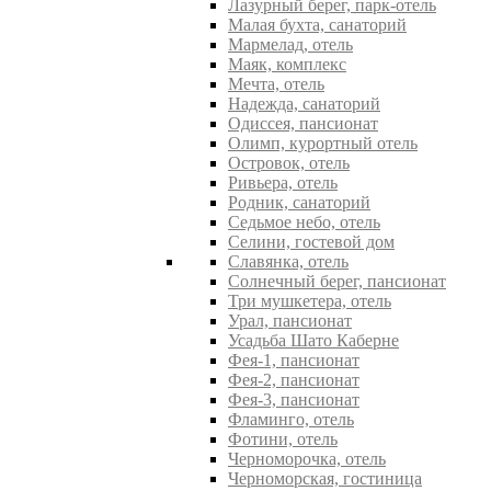
Лазурный берег, парк-отель
Малая бухта, санаторий
Мармелад, отель
Маяк, комплекс
Мечта, отель
Надежда, санаторий
Одиссея, пансионат
Олимп, курортный отель
Островок, отель
Ривьера, отель
Родник, санаторий
Седьмое небо, отель
Селини, гостевой дом
Славянка, отель
Солнечный берег, пансионат
Три мушкетера, отель
Урал, пансионат
Усадьба Шато Каберне
Фея-1, пансионат
Фея-2, пансионат
Фея-3, пансионат
Фламинго, отель
Фотини, отель
Черноморочка, отель
Черноморская, гостиница