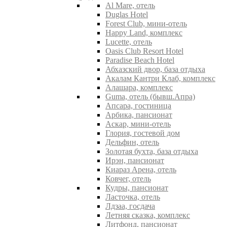
Al Mare, отель
Duglas Hotel
Forest Club, мини-отель
Happy Land, комплекс
Lucette, отель
Oasis Club Resort Hotel
Paradise Beach Hotel
Абхазский двор, база отдыха
Акалам Кантри Клаб, комплекс
Алашара, комплекс
Guma, отель (бывш.Апра)
Апсара, гостиница
Арбика, пансионат
Аскар, мини-отель
Глория, гостевой дом
Дельфин, отель
Золотая бухта, база отдыха
Ирэн, пансионат
Киараз Арена, отель
Ковчег, отель
Кудры, пансионат
Ласточка, отель
Лдзаа, госдача
Летняя сказка, комплекс
Литфонд, пансионат