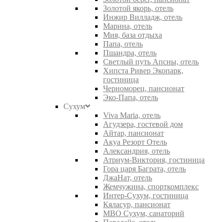
Золотой якорь, отель
Инжир Вилладж, отель
Марина, отель
Мия, база отдыха
Папа, отель
Пшандра, отель
Светлый путь Апсны, отель
Хипста Ривер Экопарк,
гостиница
Черноморец, пансионат
Эко-Папа, отель
Сухум
Viva Maria, отель
Агудзера, гостевой дом
Айтар, пансионат
Акуа Резорт Отель
Александрия, отель
Атриум-Виктория, гостиница
Гора царя Баграта, отель
ДжаНат, отель
Жемчужина, спорткомплекс
Интер-Сухум, гостиница
Кяласур, пансионат
МВО Сухум, санаторий