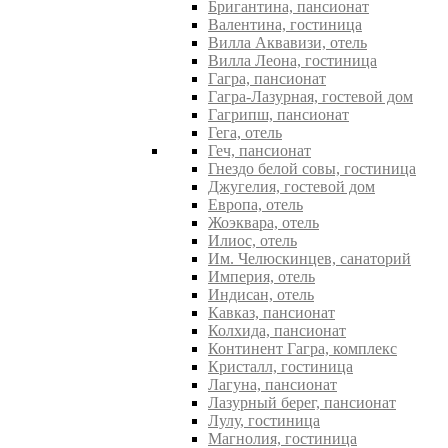
Бригантина, пансионат
Валентина, гостиница
Вилла Аквавизи, отель
Вилла Леона, гостиница
Гагра, пансионат
Гагра-Лазурная, гостевой дом
Гагрипш, пансионат
Гега, отель
Геч, пансионат
Гнездо белой совы, гостиница
Джугелия, гостевой дом
Европа, отель
Жоэквара, отель
Илиос, отель
Им. Челюскинцев, санаторий
Империя, отель
Индисан, отель
Кавказ, пансионат
Колхида, пансионат
Континент Гагра, комплекс
Кристалл, гостиница
Лагуна, пансионат
Лазурный берег, пансионат
Лулу, гостиница
Магнолия, гостиница