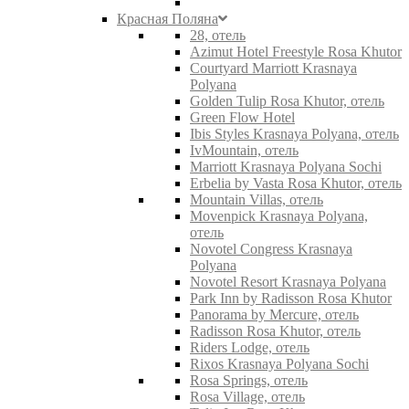
Красная Поляна
28, отель
Azimut Hotel Freestyle Rosa Khutor
Courtyard Marriott Krasnaya
Polyana
Golden Tulip Rosa Khutor, отель
Green Flow Hotel
Ibis Styles Krasnaya Polyana, отель
IvMountain, отель
Marriott Krasnaya Polyana Sochi
Erbelia by Vasta Rosa Khutor, отель
Mountain Villas, отель
Movenpick Krasnaya Polyana,
отель
Novotel Congress Krasnaya
Polyana
Novotel Resort Krasnaya Polyana
Park Inn by Radisson Rosa Khutor
Panorama by Mercure, отель
Radisson Rosa Khutor, отель
Riders Lodge, отель
Rixos Krasnaya Polyana Sochi
Rosa Springs, отель
Rosa Village, отель