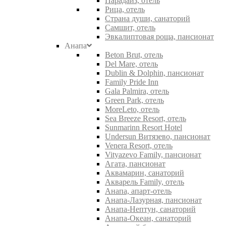
Парадайз, отель
Рица, отель
Страна души, санаторий
Самшит, отель
Эвкалиптовая роща, пансионат
Анапа
Beton Brut, отель
Del Mare, отель
Dublin & Dolphin, пансионат
Family Pride Inn
Gala Palmira, отель
Green Park, отель
MoreLeto, отель
Sea Breeze Resort, отель
Sunmarinn Resort Hotel
Undersun Витязево, пансионат
Venera Resort, отель
Vityazevo Family, пансионат
Агата, пансионат
Аквамарин, санаторий
Акварель Family, отель
Анапа, апарт-отель
Анапа-Лазурная, пансионат
Анапа-Нептун, санаторий
Анапа-Океан, санаторий