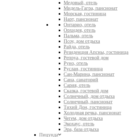
Медовый, отель
Мидель-Гагра, пансионат
Морская, гостиница
Нарт, пансионат
Онтарио, отель
Орхидея, отель
Пальма, отель
Псоу, дом отдыха
Райда, отель
Резиденция Апсны, гостиница
Репруа, гостевой дом
Руно, отель
Руслан, гостиница
Сан-Марина, пансионат
Сана, санаторий
Сария, отель
Сказка, гостевой дом
Солнечный, дом отдыха
Солнечный, пансионат
Тихий Дон, гостиница
Холодная речка, пансионат
Чегем, дом отдыха
Экохаус, отель
Эра, база отдыха
Пицунда