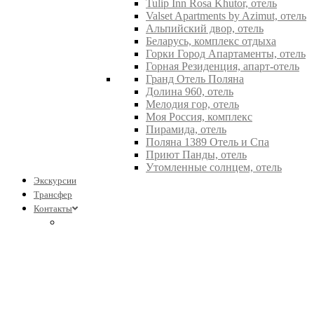
Tulip Inn Rosa Khutor, отель
Valset Apartments by Azimut, отель
Альпийский двор, отель
Беларусь, комплекс отдыха
Горки Город Апартаменты, отель
Горная Резиденция, апарт-отель
Гранд Отель Поляна
Долина 960, отель
Мелодия гор, отель
Моя Россия, комплекс
Пирамида, отель
Поляна 1389 Отель и Спа
Приют Панды, отель
Утомленные солнцем, отель
Экскурсии
Трансфер
Контакты