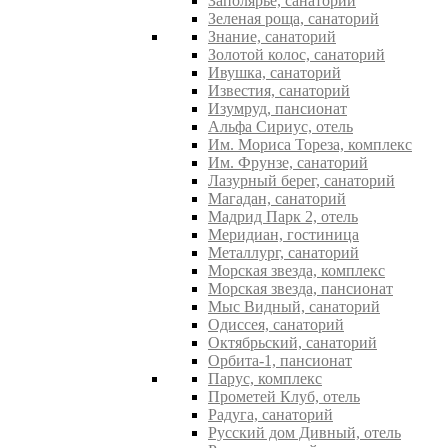
Заполярье, санаторий
Зеленая роща, санаторий
Знание, санаторий
Золотой колос, санаторий
Ивушка, санаторий
Известия, санаторий
Изумруд, пансионат
Альфа Сириус, отель
Им. Мориса Тореза, комплекс
Им. Фрунзе, санаторий
Лазурный берег, санаторий
Магадан, санаторий
Мадрид Парк 2, отель
Меридиан, гостиница
Металлург, санаторий
Морская звезда, комплекс
Морская звезда, пансионат
Мыс Видный, санаторий
Одиссея, санаторий
Октябрьский, санаторий
Орбита-1, пансионат
Парус, комплекс
Прометей Клуб, отель
Радуга, санаторий
Русский дом Дивный, отель