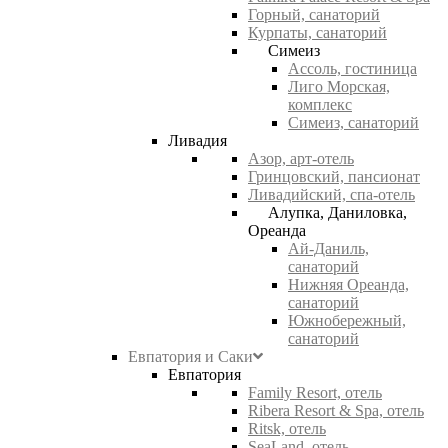
Горный, санаторий
Курпаты, санаторий
Симеиз
Ассоль, гостиница
Лиго Морская,
комплекс
Симеиз, санаторий
Ливадия
Азор, арт-отель
Гринцовский, пансионат
Ливадийский, спа-отель
Алупка, Даниловка,
Ореанда
Ай-Даниль,
санаторий
Нижняя Ореанда,
санаторий
Южнобережный,
санаторий
Евпатория и Саки
Евпатория
Family Resort, отель
Ribera Resort & Spa, отель
Ritsk, отель
SeaLand, отель