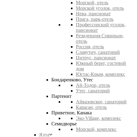
Морской, отель
Морской уголок, отель
Нева, пансионат
Прага, парк-отель
Профессорский уголок,
пансионат
Резиденция Совиньон,
отель
Россия, отель
Славутич, санаторий
Цитрус, пансионат
Южный берег, гостевой
дом
Юстас-Крым, комплекс
Бондаренково, Утес
Ай-Тодор, отель
Утес, санаторий
Партенит
Айвазовское, санаторий
Карасан, отель
Приветное, Канака
Эко-Village, комплекс
Семидворье
Морской, комплекс
Ялта