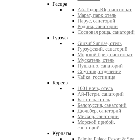
Гаспра
Ай-Тодор-Юг, пансионат
Марат, парк-отель
Парус, санаторий
Родина, санаторий
Сосновая роща, санаторий
Гурзуф
Gurzuf Sunrise, отель
Гурзуфский, санаторий
Морской бриз, пансионат
Мускатель, отель
Пушкино, санаторий
Спутник, отделение
Чайка, гостиница
Кореиз
1001 ночь, отель
Ай-Петри, санаторий
Багатель, отель
Белоруссия, санаторий
Дюльбер, санаторий
Мисхор, санаторий
Морской прибой,
санаторий
Курпаты
Palmira Palace Resort & Spa