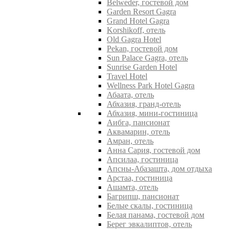
Belweder, гостевой дом
Garden Resort Gagra
Grand Hotel Gagra
Korshikoff, отель
Old Gagra Hotel
Pekan, гостевой дом
Sun Palace Gagra, отель
Sunrise Garden Hotel
Travel Hotel
Wellness Park Hotel Gagra
Абаата, отель
Абхазия, гранд-отель
Абхазия, мини-гостиница
Аибга, пансионат
Аквамарин, отель
Амран, отель
Анна Сария, гостевой дом
Апсилаа, гостиница
Апсны-Абазашта, дом отдыха
Арстаа, гостиница
Ашамта, отель
Багрипш, пансионат
Белые скалы, гостиница
Белая панама, гостевой дом
Берег эвкалиптов, отель