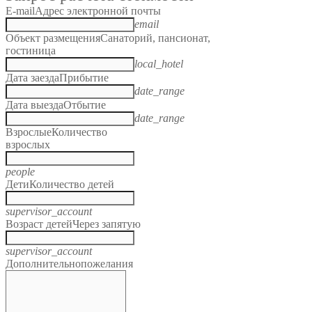
E-mail
Адрес электронной почты
email
Объект размещения
Санаторий, пансионат,
гостиница
local_hotel
Дата заезда
Прибытие
date_range
Дата выезда
Отбытие
date_range
Взрослые
Количество
взрослых
people
Дети
Количество детей
supervisor_account
Возраст детей
Через запятую
supervisor_account
Дополнительно
пожелания