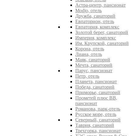
Астра-центр, пансионат
Modjo, отель
Дружба, санаторий
Евпаторион, отель
Евпатория, комплекс
Золотой берег, санаторий
Империя, комплекс
Им. Крупской, санаторий
Корона, отель
Лиана, отель
Маяк, санаторий
Мечта, санаторий
Парус, пансионат
Петр, отель
Планета, пансионат
Победа, санаторий
Приморье, санаторий
Прометей плюс ВВ,
пансионат
Романова, парк-отель
Русское море, отель
Северный, санаторий
Таврия, санаторий
Трехгорка, пансионат