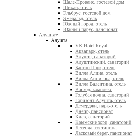
Шале-Прованс, гостевой дом
Шихан, отель
Эльбрус, гостевой дом
Эмеральд, отель
Южный город, отель
Южный парус, пансионат
Алушта
Алушта
VK Hotel Royal
Аквапарк, отель
Алушта, санаторий
Алуштинский, санаторий
Бартон Парк, отель
Вилла Алина, отель
Вилла Аннигора, отель
Вилла Валентина, отель
Восход, комплекс
Голубая волна, санаторий
Горизонт Алушта, отель
Демерджи, парк-отель
Днепр, пансионат
Киев, санаторий
Крымские зори, санаторий
Легенда, гостиница
Ласковый берег, пансионат