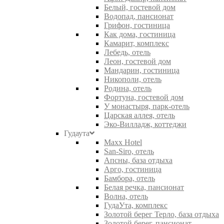
Белый, гостевой дом
Водопад, пансионат
Грифон, гостиница
Как дома, гостиница
Камарит, комплекс
Лебедь, отель
Леон, гостевой дом
Мандарин, гостиница
Никополи, отель
Родина, отель
Фортуна, гостевой дом
У монастыря, парк-отель
Царская аллея, отель
Эко-Вилладж, коттеджи
Гудаута
Maxx Hotel
San-Siro, отель
Апсны, база отдыха
Арго, гостиница
Бамбора, отель
Белая речка, пансионат
Волна, отель
ГудаУта, комплекс
Золотой берег Терло, база отдыха
Золотой берег, пансионат