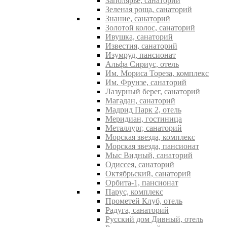
Заполярье, санаторий
Зеленая роща, санаторий
Знание, санаторий
Золотой колос, санаторий
Ивушка, санаторий
Известия, санаторий
Изумруд, пансионат
Альфа Сириус, отель
Им. Мориса Тореза, комплекс
Им. Фрунзе, санаторий
Лазурный берег, санаторий
Магадан, санаторий
Мадрид Парк 2, отель
Меридиан, гостиница
Металлург, санаторий
Морская звезда, комплекс
Морская звезда, пансионат
Мыс Видный, санаторий
Одиссея, санаторий
Октябрьский, санаторий
Орбита-1, пансионат
Парус, комплекс
Прометей Клуб, отель
Радуга, санаторий
Русский дом Дивный, отель