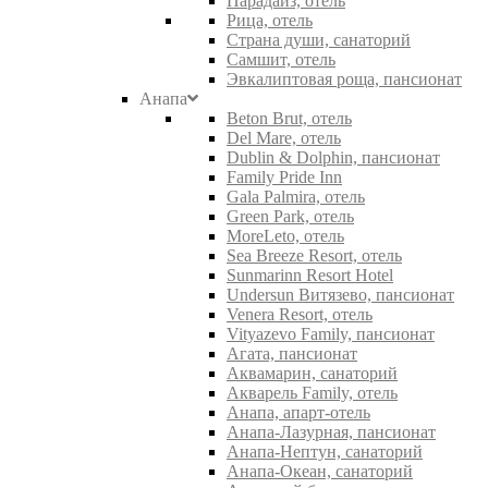
Парадайз, отель
Рица, отель
Страна души, санаторий
Самшит, отель
Эвкалиптовая роща, пансионат
Анапа
Beton Brut, отель
Del Mare, отель
Dublin & Dolphin, пансионат
Family Pride Inn
Gala Palmira, отель
Green Park, отель
MoreLeto, отель
Sea Breeze Resort, отель
Sunmarinn Resort Hotel
Undersun Витязево, пансионат
Venera Resort, отель
Vityazevo Family, пансионат
Агата, пансионат
Аквамарин, санаторий
Акварель Family, отель
Анапа, апарт-отель
Анапа-Лазурная, пансионат
Анапа-Нептун, санаторий
Анапа-Океан, санаторий