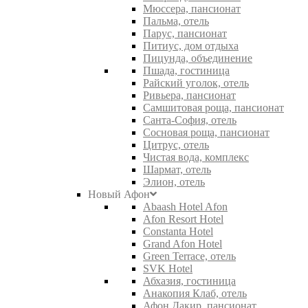
Мюссера, пансионат
Пальма, отель
Парус, пансионат
Питиус, дом отдыха
Пицунда, объединение
Пшада, гостиница
Райский уголок, отель
Ривьера, пансионат
Самшитовая роща, пансионат
Санта-София, отель
Сосновая роща, пансионат
Цитрус, отель
Чистая вода, комплекс
Шармат, отель
Элион, отель
Новый Афон
Abaash Hotel Afon
Afon Resort Hotel
Constanta Hotel
Grand Afon Hotel
Green Terrace, отель
SVK Hotel
Абхазия, гостиница
Анакопия Клаб, отель
Афон Дакир, пансионат