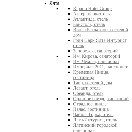
Ялта
Ripario Hotel Group
Актер, парк-отель
Атлантида, отель
Бристоль, отель
Вилла Багратион, гостевой
дом
Грин Парк Ялта-Интурист,
отель
Запорожье, санаторий
Им. Кирова, санаторий
Им. Чехова, пансионат
Империал 2011, пансионат
Крымская Ницца,
гостиница
Тавр, гостевой дом
Левант, отель
Ореанда, отель
Орлиное гнездо, санаторий
Отрадное, вилла
Палас, гостиница
Чайная Горка, отель
Ялта-Интурист, отель
Ялтинский городской
пансионат