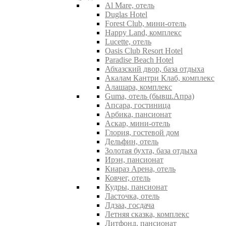
Al Mare, отель
Duglas Hotel
Forest Club, мини-отель
Happy Land, комплекс
Lucette, отель
Oasis Club Resort Hotel
Paradise Beach Hotel
Абхазский двор, база отдыха
Акалам Кантри Клаб, комплекс
Алашара, комплекс
Guma, отель (бывш.Апра)
Апсара, гостиница
Арбика, пансионат
Аскар, мини-отель
Глория, гостевой дом
Дельфин, отель
Золотая бухта, база отдыха
Ирэн, пансионат
Киараз Арена, отель
Ковчег, отель
Кудры, пансионат
Ласточка, отель
Лдзаа, госдача
Летняя сказка, комплекс
Литфонд, пансионат