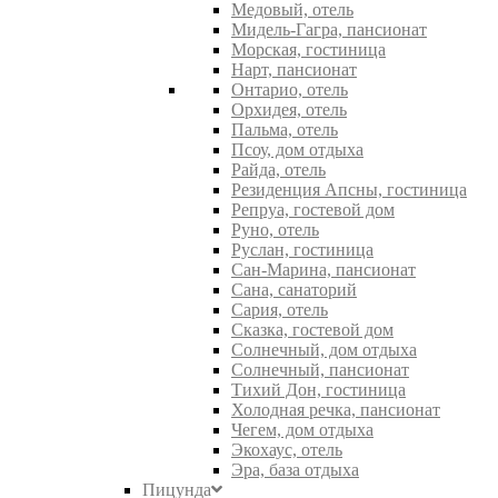
Медовый, отель
Мидель-Гагра, пансионат
Морская, гостиница
Нарт, пансионат
Онтарио, отель
Орхидея, отель
Пальма, отель
Псоу, дом отдыха
Райда, отель
Резиденция Апсны, гостиница
Репруа, гостевой дом
Руно, отель
Руслан, гостиница
Сан-Марина, пансионат
Сана, санаторий
Сария, отель
Сказка, гостевой дом
Солнечный, дом отдыха
Солнечный, пансионат
Тихий Дон, гостиница
Холодная речка, пансионат
Чегем, дом отдыха
Экохаус, отель
Эра, база отдыха
Пицунда