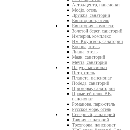
Астра-центр, пансионат
Modjo, отель
Дружба, санаторий
Евпаторион, отель
Евпатория, комплекс
Золотой берег, санаторий
Империя, комплекс
Им. Крупской, санаторий
Корона, отель
Лиана, отель
Маяк, санаторий
Мечта, санаторий
Парус, пансионат
Петр, отель
Планета, пансионат
Победа, санаторий
Приморье, санаторий
Прометей плюс ВВ,
пансионат
Романова, парк-отель
Русское море, отель
Северный, санаторий
Таврия, санаторий
Трехгорка, пансионат