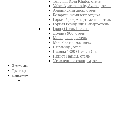
Tulip Inn Rosa Khutor, отель
Valset Apartments by Azimut, отель
Альпийский двор, отель
Беларусь, комплекс отдыха
Горки Город Апартаменты, отель
Горная Резиденция, апарт-отель
Гранд Отель Поляна
Долина 960, отель
Мелодия гор, отель
Моя Россия, комплекс
Пирамида, отель
Поляна 1389 Отель и Спа
Приют Панды, отель
Утомленные солнцем, отель
Экскурсии
Трансфер
Контакты