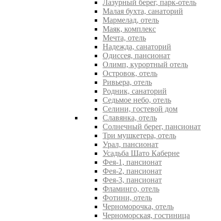
Лазурный берег, парк-отель
Малая бухта, санаторий
Мармелад, отель
Маяк, комплекс
Мечта, отель
Надежда, санаторий
Одиссея, пансионат
Олимп, курортный отель
Островок, отель
Ривьера, отель
Родник, санаторий
Седьмое небо, отель
Селини, гостевой дом
Славянка, отель
Солнечный берег, пансионат
Три мушкетера, отель
Урал, пансионат
Усадьба Шато Каберне
Фея-1, пансионат
Фея-2, пансионат
Фея-3, пансионат
Фламинго, отель
Фотини, отель
Черноморочка, отель
Черноморская, гостиница