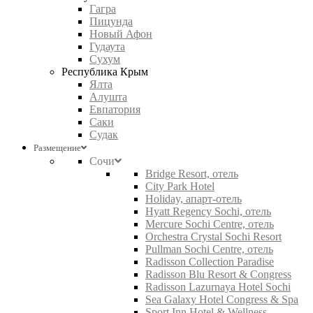
Гагра
Пицунда
Новый Афон
Гудаута
Сухум
Республика Крым
Ялта
Алушта
Евпатория
Саки
Судак
Размещение
Сочи
Bridge Resort, отель
City Park Hotel
Holiday, апарт-отель
Hyatt Regency Sochi, отель
Mercure Sochi Centre, отель
Orchestra Crystal Sochi Resort
Pullman Sochi Centre, отель
Radisson Collection Paradise
Radisson Blu Resort & Congress
Radisson Lazurnaya Hotel Sochi
Sea Galaxy Hotel Congress & Spa
Sport Inn Hotel & Wellness