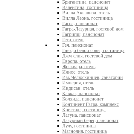
Бригантина, пансионат
Валентина, гостиница
Вилла Аквавизи, отель
Вилла Леона, гостиница
Гагра, пансионат
Гагра-Лазурная, гостевой дом
Гагрипш, пансионат
Гега, отель
Геч, пансионат
Гнездо белой совы, гостиница
Джугелия, гостевой дом
Европа, отель
Жоэквара, отель
Илиос, отель
Им. Челюскинцев, санаторий
Империя, отель
Индисан, отель
Кавказ, пансионат
Колхида, пансионат
Континент Гагра, комплекс
Кристалл, гостиница
Лагуна, пансионат
Лазурный берег, пансионат
Лулу, гостиница
Магнолия, гостиница