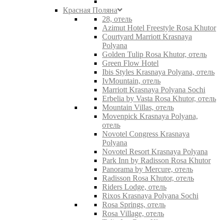
Красная Поляна
28, отель
Azimut Hotel Freestyle Rosa Khutor
Courtyard Marriott Krasnaya
Polyana
Golden Tulip Rosa Khutor, отель
Green Flow Hotel
Ibis Styles Krasnaya Polyana, отель
IvMountain, отель
Marriott Krasnaya Polyana Sochi
Erbelia by Vasta Rosa Khutor, отель
Mountain Villas, отель
Movenpick Krasnaya Polyana,
отель
Novotel Congress Krasnaya
Polyana
Novotel Resort Krasnaya Polyana
Park Inn by Radisson Rosa Khutor
Panorama by Mercure, отель
Radisson Rosa Khutor, отель
Riders Lodge, отель
Rixos Krasnaya Polyana Sochi
Rosa Springs, отель
Rosa Village, отель