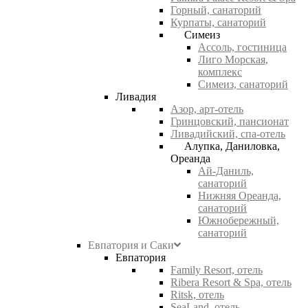
Горный, санаторий
Курпаты, санаторий
Симеиз
Ассоль, гостиница
Лиго Морская,
комплекс
Симеиз, санаторий
Ливадия
Азор, арт-отель
Гринцовский, пансионат
Ливадийский, спа-отель
Алупка, Даниловка,
Ореанда
Ай-Даниль,
санаторий
Нижняя Ореанда,
санаторий
Южнобережный,
санаторий
Евпатория и Саки
Евпатория
Family Resort, отель
Ribera Resort & Spa, отель
Ritsk, отель
SeaLand, отель