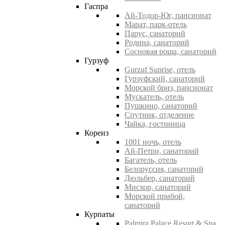
Гаспра
Ай-Тодор-Юг, пансионат
Марат, парк-отель
Парус, санаторий
Родина, санаторий
Сосновая роща, санаторий
Гурзуф
Gurzuf Sunrise, отель
Гурзуфский, санаторий
Морской бриз, пансионат
Мускатель, отель
Пушкино, санаторий
Спутник, отделение
Чайка, гостиница
Кореиз
1001 ночь, отель
Ай-Петри, санаторий
Багатель, отель
Белоруссия, санаторий
Дюльбер, санаторий
Мисхор, санаторий
Морской прибой,
санаторий
Курпаты
Palmira Palace Resort & Spa