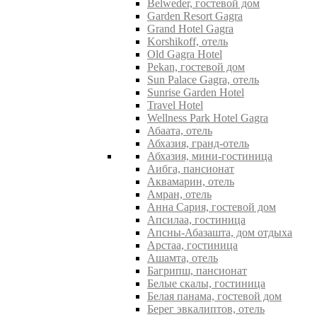
Belweder, гостевой дом
Garden Resort Gagra
Grand Hotel Gagra
Korshikoff, отель
Old Gagra Hotel
Pekan, гостевой дом
Sun Palace Gagra, отель
Sunrise Garden Hotel
Travel Hotel
Wellness Park Hotel Gagra
Абаата, отель
Абхазия, гранд-отель
Абхазия, мини-гостиница
Аибга, пансионат
Аквамарин, отель
Амран, отель
Анна Сария, гостевой дом
Апсилаа, гостиница
Апсны-Абазашта, дом отдыха
Арстаа, гостиница
Ашамта, отель
Багрипш, пансионат
Белые скалы, гостиница
Белая панама, гостевой дом
Берег эвкалиптов, отель