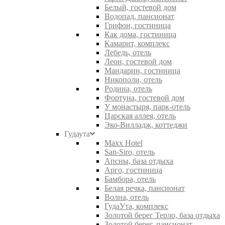
Белый, гостевой дом
Водопад, пансионат
Грифон, гостиница
Как дома, гостиница
Камарит, комплекс
Лебедь, отель
Леон, гостевой дом
Мандарин, гостиница
Никополи, отель
Родина, отель
Фортуна, гостевой дом
У монастыря, парк-отель
Царская аллея, отель
Эко-Вилладж, коттеджи
Гудаута
Maxx Hotel
San-Siro, отель
Апсны, база отдыха
Арго, гостиница
Бамбора, отель
Белая речка, пансионат
Волна, отель
ГудаУта, комплекс
Золотой берег Терло, база отдыха
Золотой берег, пансионат