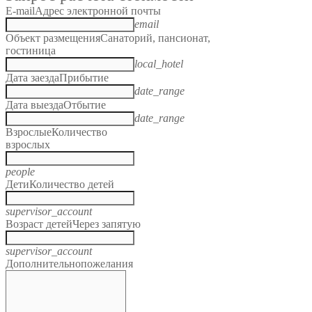
E-mail
Адрес электронной почты
email
Объект размещения
Санаторий, пансионат,
гостиница
local_hotel
Дата заезда
Прибытие
date_range
Дата выезда
Отбытие
date_range
Взрослые
Количество
взрослых
people
Дети
Количество детей
supervisor_account
Возраст детей
Через запятую
supervisor_account
Дополнительно
пожелания