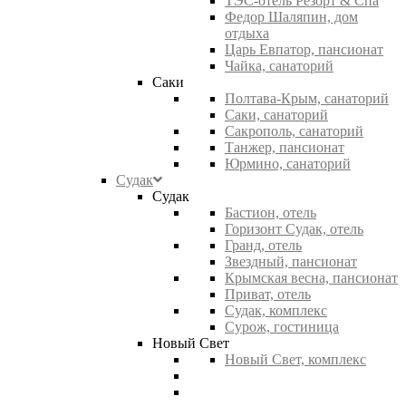
ТЭС-отель Резорт & Спа
Федор Шаляпин, дом
отдыха
Царь Евпатор, пансионат
Чайка, санаторий
Саки
Полтава-Крым, санаторий
Саки, санаторий
Сакрополь, санаторий
Танжер, пансионат
Юрмино, санаторий
Судак
Судак
Бастион, отель
Горизонт Судак, отель
Гранд, отель
Звездный, пансионат
Крымская весна, пансионат
Приват, отель
Судак, комплекс
Сурож, гостиница
Новый Свет
Новый Свет, комплекс