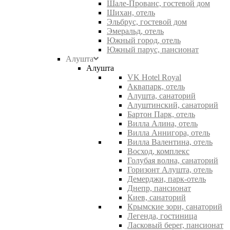
Шале-Прованс, гостевой дом
Шихан, отель
Эльбрус, гостевой дом
Эмеральд, отель
Южный город, отель
Южный парус, пансионат
Алушта
Алушта
VK Hotel Royal
Аквапарк, отель
Алушта, санаторий
Алуштинский, санаторий
Бартон Парк, отель
Вилла Алина, отель
Вилла Аннигора, отель
Вилла Валентина, отель
Восход, комплекс
Голубая волна, санаторий
Горизонт Алушта, отель
Демерджи, парк-отель
Днепр, пансионат
Киев, санаторий
Крымские зори, санаторий
Легенда, гостиница
Ласковый берег, пансионат