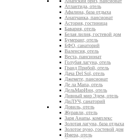
Анапский бриз, пансионат
Атлантида, отель
Афалина, база отдыха
Анапчанка, пансионат
Астория, гостиница
Бавария, отель
Белая лилия, гостевой дом
Бумеранг, отель
БФО, санаторий
Валенсия, отель
Веста, пансионат
Голубая лагуна, отель
Гранд Прибой, отель
Дача Del Sol, отель
Джемете, пансионат
Де ла Мапа, отель
ДельМарИнн, отель
Дивный мир Эдем, отель
ДиЛУЧ, санаторий
Довиль, отель
Журавли, отель
Заря Анапы, комплекс
Золотая лагуна, база отдыха
Золотое руно, гостевой дом
Имера, отель