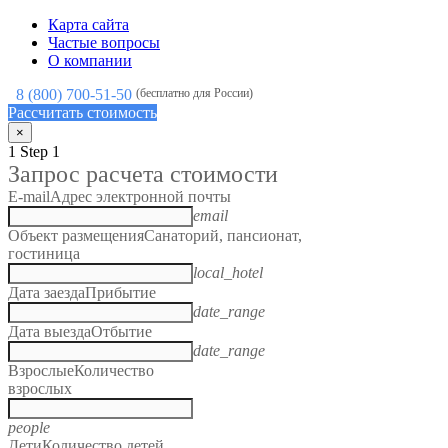
Карта сайта
Частые вопросы
О компании
8 (800) 700-51-50
(бесплатно для России)
Рассчитать стоимость
×
1
Step 1
Запрос расчета стоимости
E-mail
Адрес электронной почты
email
Объект размещения
Санаторий, пансионат,
гостиница
local_hotel
Дата заезда
Прибытие
date_range
Дата выезда
Отбытие
date_range
Взрослые
Количество
взрослых
people
Дети
Количество детей