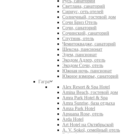
Русь, санаторий
Светлана, санаторий
Сириус, сеть отелей
Солнечный, гостевой дом
Сочи Бриз Отель
Сочи, санаторий
Сочинский, санаторий
Спутник, отель
Чемитоквадже, санаторий
Шексна, пансионат
Эдем, пансионат
Экодом Адлер, отель
Экодом Сочи, отель
Южная ночь, пансионат
Южное взморье, санаторий
Гагра
Alex Resort & Spa Hotel
Amina Beach, гостевой дом
Amra Park Hotel & Spa
Amra Sunrise, база отдыха
Amza Park Hotel
Apsuana Rose, отель
Arda Hotel
Art Hotel на Октябрьской
A. V. Sokol, семейный отель