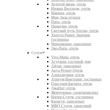
Золотой якорь, отель
Инжир Вилладж, отель
Марина, отель
Мия, база отдыха
Папа, отель
Пшандра, отель
Светлый путь Апсны, отель
Хипста Ривер Экопарк,
гостиница
Черноморец, пансионат
Эко-Папа, отель
Сухум
Viva Maria, отель
Агудзера, гостевой дом
Айтар, пансионат
Акуа Резорт Отель
Александрия, отель
Атриум-Виктория, гостиница
Гора царя Баграта, отель
ДжаНат, отель
Жемчужина, спорткомплекс
Интер-Сухум, гостиница
Кяласур, пансионат
МВО Сухум, санаторий