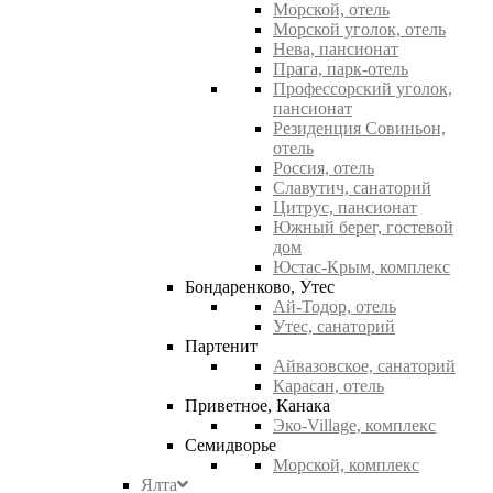
Морской, отель
Морской уголок, отель
Нева, пансионат
Прага, парк-отель
Профессорский уголок,
пансионат
Резиденция Совиньон,
отель
Россия, отель
Славутич, санаторий
Цитрус, пансионат
Южный берег, гостевой
дом
Юстас-Крым, комплекс
Бондаренково, Утес
Ай-Тодор, отель
Утес, санаторий
Партенит
Айвазовское, санаторий
Карасан, отель
Приветное, Канака
Эко-Village, комплекс
Семидворье
Морской, комплекс
Ялта