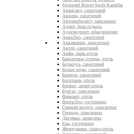
Swissotel Resort Sochi Kamelia
Авангард, санаторий
Аврора, санаторий
Автомобилист, пансионат
Адлер, база отдыха
Адлеркурорт, объединение
АкваЛоо, санаторий
Аквамарин, пансионат
Актер, санаторий
Арфа, парк-отель
Бархатные сезоны, отель
Беларусь, санаторий
Белые ночи, санаторий
Бирюза, санаторий
Богатырь, отель
Бревис, апарт-отель
Бургас, пансионат
Вариант, отель
ВатерЛоо, гостиница
Горный воздух, пансионат
Гренада, пансионат
Дагомыс, комплекс
Ева, гостиница
Жемчужина, гранд-отель