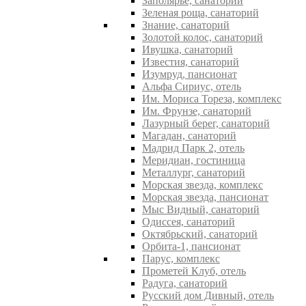
Заполярье, санаторий
Зеленая роща, санаторий
Знание, санаторий
Золотой колос, санаторий
Ивушка, санаторий
Известия, санаторий
Изумруд, пансионат
Альфа Сириус, отель
Им. Мориса Тореза, комплекс
Им. Фрунзе, санаторий
Лазурный берег, санаторий
Магадан, санаторий
Мадрид Парк 2, отель
Меридиан, гостиница
Металлург, санаторий
Морская звезда, комплекс
Морская звезда, пансионат
Мыс Видный, санаторий
Одиссея, санаторий
Октябрьский, санаторий
Орбита-1, пансионат
Парус, комплекс
Прометей Клуб, отель
Радуга, санаторий
Русский дом Дивный, отель