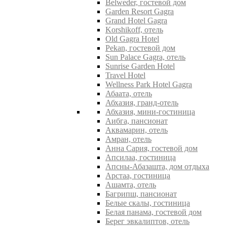
Belweder, гостевой дом
Garden Resort Gagra
Grand Hotel Gagra
Korshikoff, отель
Old Gagra Hotel
Pekan, гостевой дом
Sun Palace Gagra, отель
Sunrise Garden Hotel
Travel Hotel
Wellness Park Hotel Gagra
Абаата, отель
Абхазия, гранд-отель
Абхазия, мини-гостиница
Аибга, пансионат
Аквамарин, отель
Амран, отель
Анна Сария, гостевой дом
Апсилаа, гостиница
Апсны-Абазашта, дом отдыха
Арстаа, гостиница
Ашамта, отель
Багрипш, пансионат
Белые скалы, гостиница
Белая панама, гостевой дом
Берег эвкалиптов, отель