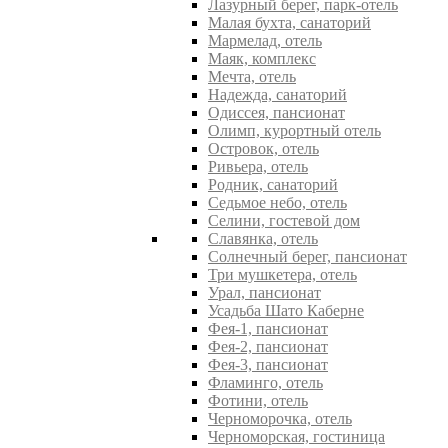
Лазурный берег, парк-отель
Малая бухта, санаторий
Мармелад, отель
Маяк, комплекс
Мечта, отель
Надежда, санаторий
Одиссея, пансионат
Олимп, курортный отель
Островок, отель
Ривьера, отель
Родник, санаторий
Седьмое небо, отель
Селини, гостевой дом
Славянка, отель
Солнечный берег, пансионат
Три мушкетера, отель
Урал, пансионат
Усадьба Шато Каберне
Фея-1, пансионат
Фея-2, пансионат
Фея-3, пансионат
Фламинго, отель
Фотини, отель
Черноморочка, отель
Черноморская, гостиница