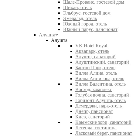
Шале-Прованс, гостевой дом
Шихан, отель
Эльбрус, гостевой дом
Эмеральд, отель
Южный город, отель
Южный парус, пансионат
Алушта
Алушта
VK Hotel Royal
Аквапарк, отель
Алушта, санаторий
Алуштинский, санаторий
Бартон Парк, отель
Вилла Алина, отель
Вилла Аннигора, отель
Вилла Валентина, отель
Восход, комплекс
Голубая волна, санаторий
Горизонт Алушта, отель
Демерджи, парк-отель
Днепр, пансионат
Киев, санаторий
Крымские зори, санаторий
Легенда, гостиница
Ласковый берег, пансионат