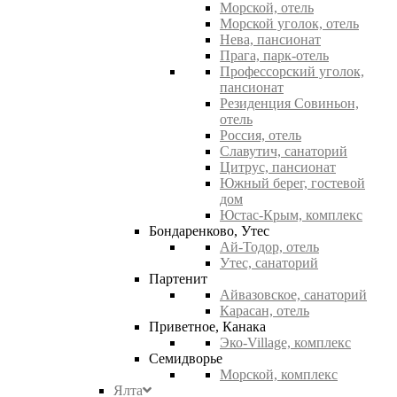
Морской, отель
Морской уголок, отель
Нева, пансионат
Прага, парк-отель
Профессорский уголок,
пансионат
Резиденция Совиньон,
отель
Россия, отель
Славутич, санаторий
Цитрус, пансионат
Южный берег, гостевой
дом
Юстас-Крым, комплекс
Бондаренково, Утес
Ай-Тодор, отель
Утес, санаторий
Партенит
Айвазовское, санаторий
Карасан, отель
Приветное, Канака
Эко-Village, комплекс
Семидворье
Морской, комплекс
Ялта