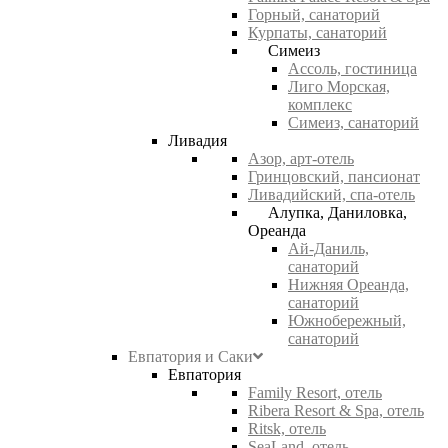
Горный, санаторий
Курпаты, санаторий
Симеиз
Ассоль, гостиница
Лиго Морская,
комплекс
Симеиз, санаторий
Ливадия
Азор, арт-отель
Гринцовский, пансионат
Ливадийский, спа-отель
Алупка, Даниловка,
Ореанда
Ай-Даниль,
санаторий
Нижняя Ореанда,
санаторий
Южнобережный,
санаторий
Евпатория и Саки
Евпатория
Family Resort, отель
Ribera Resort & Spa, отель
Ritsk, отель
SeaLand, отель