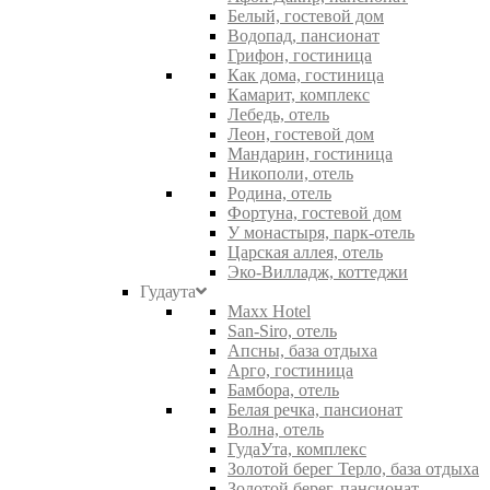
Белый, гостевой дом
Водопад, пансионат
Грифон, гостиница
Как дома, гостиница
Камарит, комплекс
Лебедь, отель
Леон, гостевой дом
Мандарин, гостиница
Никополи, отель
Родина, отель
Фортуна, гостевой дом
У монастыря, парк-отель
Царская аллея, отель
Эко-Вилладж, коттеджи
Гудаута
Maxx Hotel
San-Siro, отель
Апсны, база отдыха
Арго, гостиница
Бамбора, отель
Белая речка, пансионат
Волна, отель
ГудаУта, комплекс
Золотой берег Терло, база отдыха
Золотой берег, пансионат