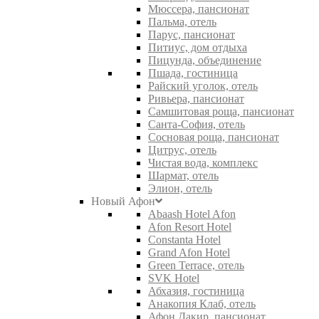
Мюссера, пансионат
Пальма, отель
Парус, пансионат
Питиус, дом отдыха
Пицунда, объединение
Пшада, гостиница
Райский уголок, отель
Ривьера, пансионат
Самшитовая роща, пансионат
Санта-София, отель
Сосновая роща, пансионат
Цитрус, отель
Чистая вода, комплекс
Шармат, отель
Элион, отель
Новый Афон
Abaash Hotel Afon
Afon Resort Hotel
Constanta Hotel
Grand Afon Hotel
Green Terrace, отель
SVK Hotel
Абхазия, гостиница
Анакопия Клаб, отель
Афон Дакир, пансионат