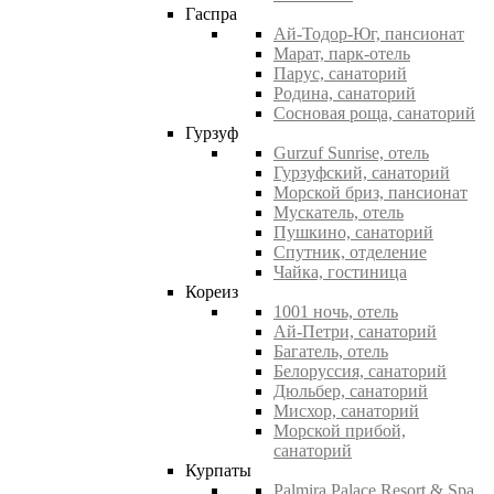
Гаспра
Ай-Тодор-Юг, пансионат
Марат, парк-отель
Парус, санаторий
Родина, санаторий
Сосновая роща, санаторий
Гурзуф
Gurzuf Sunrise, отель
Гурзуфский, санаторий
Морской бриз, пансионат
Мускатель, отель
Пушкино, санаторий
Спутник, отделение
Чайка, гостиница
Кореиз
1001 ночь, отель
Ай-Петри, санаторий
Багатель, отель
Белоруссия, санаторий
Дюльбер, санаторий
Мисхор, санаторий
Морской прибой,
санаторий
Курпаты
Palmira Palace Resort & Spa