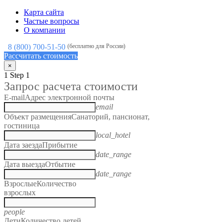
Карта сайта
Частые вопросы
О компании
8 (800) 700-51-50
(бесплатно для России)
Рассчитать стоимость
×
1
Step 1
Запрос расчета стоимости
E-mail
Адрес электронной почты
email
Объект размещения
Санаторий, пансионат,
гостиница
local_hotel
Дата заезда
Прибытие
date_range
Дата выезда
Отбытие
date_range
Взрослые
Количество
взрослых
people
Дети
Количество детей