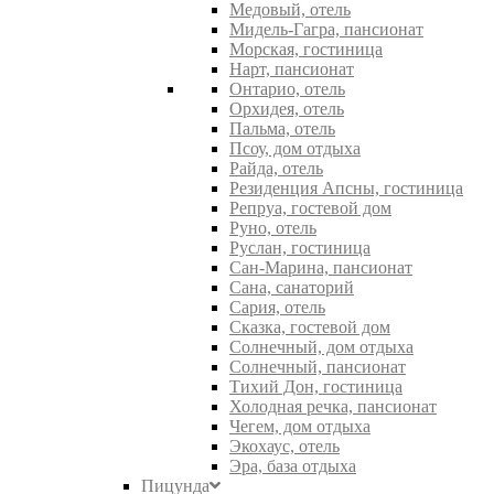
Медовый, отель
Мидель-Гагра, пансионат
Морская, гостиница
Нарт, пансионат
Онтарио, отель
Орхидея, отель
Пальма, отель
Псоу, дом отдыха
Райда, отель
Резиденция Апсны, гостиница
Репруа, гостевой дом
Руно, отель
Руслан, гостиница
Сан-Марина, пансионат
Сана, санаторий
Сария, отель
Сказка, гостевой дом
Солнечный, дом отдыха
Солнечный, пансионат
Тихий Дон, гостиница
Холодная речка, пансионат
Чегем, дом отдыха
Экохаус, отель
Эра, база отдыха
Пицунда