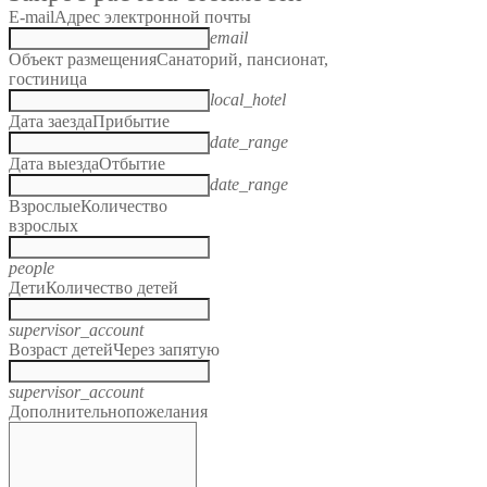
E-mail
Адрес электронной почты
email
Объект размещения
Санаторий, пансионат,
гостиница
local_hotel
Дата заезда
Прибытие
date_range
Дата выезда
Отбытие
date_range
Взрослые
Количество
взрослых
people
Дети
Количество детей
supervisor_account
Возраст детей
Через запятую
supervisor_account
Дополнительно
пожелания