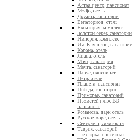
Астра-центр, пансионат
Modjo, отель
Дружба, санаторий
Евпаторион, отель
Евпатория, комплекс
Золотой берег, санаторий
Империя, комплекс
Им. Крупской, санаторий
Корона, отель
Лиана, отель
Маяк, санаторий
Мечта, санаторий
Парус, пансионат
Петр, отель
Планета, пансионат
Победа, санаторий
Приморье, санаторий
Прометей плюс ВВ,
пансионат
Романова, парк-отель
Русское море, отель
Северный, санаторий
Таврия, санаторий
Трехгорка, пансионат