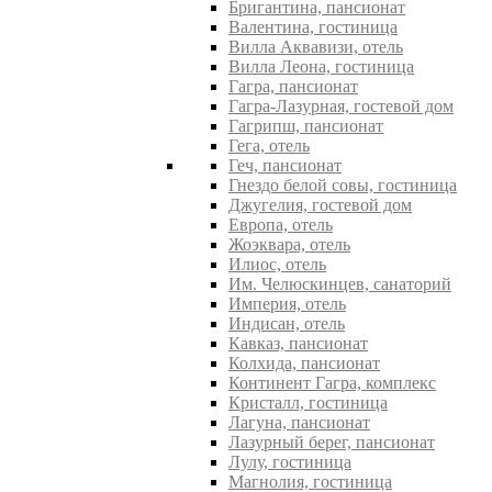
Бригантина, пансионат
Валентина, гостиница
Вилла Аквавизи, отель
Вилла Леона, гостиница
Гагра, пансионат
Гагра-Лазурная, гостевой дом
Гагрипш, пансионат
Гега, отель
Геч, пансионат
Гнездо белой совы, гостиница
Джугелия, гостевой дом
Европа, отель
Жоэквара, отель
Илиос, отель
Им. Челюскинцев, санаторий
Империя, отель
Индисан, отель
Кавказ, пансионат
Колхида, пансионат
Континент Гагра, комплекс
Кристалл, гостиница
Лагуна, пансионат
Лазурный берег, пансионат
Лулу, гостиница
Магнолия, гостиница