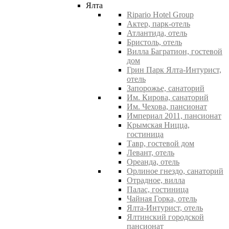
Ялта
Ripario Hotel Group
Актер, парк-отель
Атлантида, отель
Бристоль, отель
Вилла Багратион, гостевой
дом
Грин Парк Ялта-Интурист,
отель
Запорожье, санаторий
Им. Кирова, санаторий
Им. Чехова, пансионат
Империал 2011, пансионат
Крымская Ницца,
гостиница
Тавр, гостевой дом
Левант, отель
Ореанда, отель
Орлиное гнездо, санаторий
Отрадное, вилла
Палас, гостиница
Чайная Горка, отель
Ялта-Интурист, отель
Ялтинский городской
пансионат