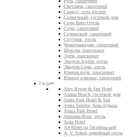
Русь, санаторий
Светлана, санаторий
Сириус, сеть отелей
Солнечный, гостевой дом
Сочи Бриз Отель
Сочи, санаторий
Сочинский, санаторий
Спутник, отель
Чемитоквадже, санаторий
Шексна, пансионат
Эдем, пансионат
Экодом Адлер, отель
Экодом Сочи, отель
Южная ночь, пансионат
Южное взморье, санаторий
Гагра
Alex Resort & Spa Hotel
Amina Beach, гостевой дом
Amra Park Hotel & Spa
Amra Sunrise, база отдыха
Amza Park Hotel
Apsuana Rose, отель
Arda Hotel
Art Hotel на Октябрьской
A. V. Sokol, семейный отель