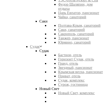
ТЭС-отель Резорт & Спа
Федор Шаляпин, дом
отдыха
Царь Евпатор, пансионат
Чайка, санаторий
Саки
Полтава-Крым, санаторий
Саки, санаторий
Сакрополь, санаторий
Танжер, пансионат
Юрмино, санаторий
Судак
Судак
Бастион, отель
Горизонт Судак, отель
Гранд, отель
Звездный, пансионат
Крымская весна, пансионат
Приват, отель
Судак, комплекс
Сурож, гостиница
Новый Свет
Новый Свет, комплекс