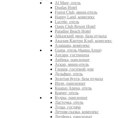
Al Mare, отель
Duglas Hotel
Forest Club, мини-отель
Happy Land, комплекс
Lucette, отель
Oasis Club Resort Hotel
Paradise Beach Hotel
Абхазский двор, база отдыха
Акалам Кантри Клаб, комплекс
Алашара, комплекс
Guma, отель (бывш.Апра)
Апсара, гостиница
Арбика, пансионат
Аскар, мини-отель
Глория, гостевой дом
Дельфин, отель
Золотая бухта, база отдыха
Ирэн, пансионат
Киараз Арена, отель
Ковчег, отель
Кудры, пансионат
Ласточка, отель
Лдзаа, госдача
Летняя сказка, комплекс
Литфонд, пансионат