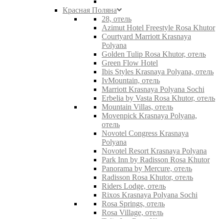
Красная Поляна
28, отель
Azimut Hotel Freestyle Rosa Khutor
Courtyard Marriott Krasnaya
Polyana
Golden Tulip Rosa Khutor, отель
Green Flow Hotel
Ibis Styles Krasnaya Polyana, отель
IvMountain, отель
Marriott Krasnaya Polyana Sochi
Erbelia by Vasta Rosa Khutor, отель
Mountain Villas, отель
Movenpick Krasnaya Polyana,
отель
Novotel Congress Krasnaya
Polyana
Novotel Resort Krasnaya Polyana
Park Inn by Radisson Rosa Khutor
Panorama by Mercure, отель
Radisson Rosa Khutor, отель
Riders Lodge, отель
Rixos Krasnaya Polyana Sochi
Rosa Springs, отель
Rosa Village, отель