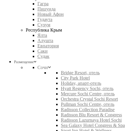
Гагра
Пицунда
Новый Афон
Гудаута
Сухум
Республика Крым
Ялта
Алушта
Евпатория
Саки
Судак
Размещение
Сочи
Bridge Resort, отель
City Park Hotel
Holiday, апарт-отель
Hyatt Regency Sochi, отель
Mercure Sochi Centre, отель
Orchestra Crystal Sochi Resort
Pullman Sochi Centre, отель
Radisson Collection Paradise
Radisson Blu Resort & Congress
Radisson Lazurnaya Hotel Sochi
Sea Galaxy Hotel Congress & Spa
Sport Inn Hotel & Wellness