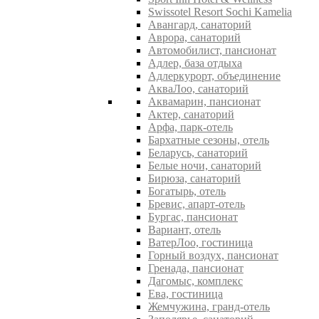
Swissotel Resort Sochi Kamelia
Авангард, санаторий
Аврора, санаторий
Автомобилист, пансионат
Адлер, база отдыха
Адлеркурорт, объединение
АкваЛоо, санаторий
Аквамарин, пансионат
Актер, санаторий
Арфа, парк-отель
Бархатные сезоны, отель
Беларусь, санаторий
Белые ночи, санаторий
Бирюза, санаторий
Богатырь, отель
Бревис, апарт-отель
Бургас, пансионат
Вариант, отель
ВатерЛоо, гостиница
Горный воздух, пансионат
Гренада, пансионат
Дагомыс, комплекс
Ева, гостиница
Жемчужина, гранд-отель