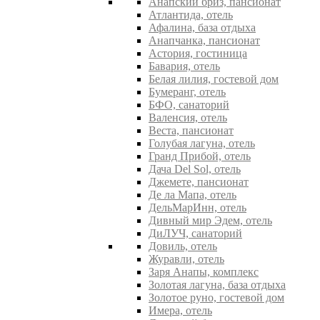
Анапский бриз, пансионат
Атлантида, отель
Афалина, база отдыха
Анапчанка, пансионат
Астория, гостиница
Бавария, отель
Белая лилия, гостевой дом
Бумеранг, отель
БФО, санаторий
Валенсия, отель
Веста, пансионат
Голубая лагуна, отель
Гранд Прибой, отель
Дача Del Sol, отель
Джемете, пансионат
Де ла Мапа, отель
ДельМарИнн, отель
Дивный мир Эдем, отель
ДиЛУЧ, санаторий
Довиль, отель
Журавли, отель
Заря Анапы, комплекс
Золотая лагуна, база отдыха
Золотое руно, гостевой дом
Имера, отель