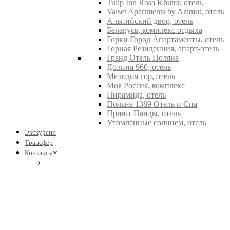
Tulip Inn Rosa Khutor, отель
Valset Apartments by Azimut, отель
Альпийский двор, отель
Беларусь, комплекс отдыха
Горки Город Апартаменты, отель
Горная Резиденция, апарт-отель
Гранд Отель Поляна
Долина 960, отель
Мелодия гор, отель
Моя Россия, комплекс
Пирамида, отель
Поляна 1389 Отель и Спа
Приют Панды, отель
Утомленные солнцем, отель
Экскурсии
Трансфер
Контакты