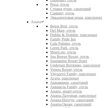
Парадайз, отель
Рица, отель
Страна души, санаторий
Самшит, отель
Эвкалиптовая роща, пансионат
Анапа
Beton Brut, отель
Del Mare, отель
Dublin & Dolphin, пансионат
Family Pride Inn
Gala Palmira, отель
Green Park, отель
MoreLeto, отель
Sea Breeze Resort, отель
Sunmarinn Resort Hotel
Undersun Витязево, пансионат
Venera Resort, отель
Vityazevo Family, пансионат
Агата, пансионат
Аквамарин, санаторий
Акварель Family, отель
Анапа, апарт-отель
Анапа-Лазурная, пансионат
Анапа-Нептун, санаторий
Анапа-Океан, санаторий