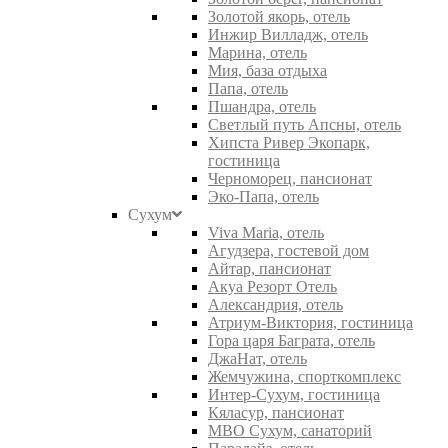
Золотой якорь, отель
Инжир Вилладж, отель
Марина, отель
Мия, база отдыха
Папа, отель
Пшандра, отель
Светлый путь Апсны, отель
Хипста Ривер Экопарк,
гостиница
Черноморец, пансионат
Эко-Папа, отель
Сухум
Viva Maria, отель
Агудзера, гостевой дом
Айтар, пансионат
Акуа Резорт Отель
Александрия, отель
Атриум-Виктория, гостиница
Гора царя Баграта, отель
ДжаНат, отель
Жемчужина, спорткомплекс
Интер-Сухум, гостиница
Кяласур, пансионат
МВО Сухум, санаторий