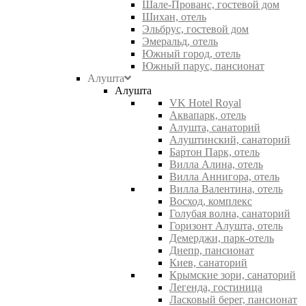
Шале-Прованс, гостевой дом
Шихан, отель
Эльбрус, гостевой дом
Эмеральд, отель
Южный город, отель
Южный парус, пансионат
Алушта
Алушта
VK Hotel Royal
Аквапарк, отель
Алушта, санаторий
Алуштинский, санаторий
Бартон Парк, отель
Вилла Алина, отель
Вилла Аннигора, отель
Вилла Валентина, отель
Восход, комплекс
Голубая волна, санаторий
Горизонт Алушта, отель
Демерджи, парк-отель
Днепр, пансионат
Киев, санаторий
Крымские зори, санаторий
Легенда, гостиница
Ласковый берег, пансионат