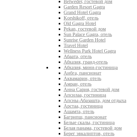
Belweder, гостевой дом
Garden Resort Gagra
Grand Hotel Gagra
Korshikoff, отель
Old Gagra Hotel
Pekan, гостевой дом
Sun Palace Gagra, отель
Sunrise Garden Hotel
Travel Hotel
Wellness Park Hotel Gagra
Абаата, отель
Абхазия, гранд-отель
Абхазия, мини-гостиница
Аибга, пансионат
Аквамарин, отель
Амран, отель
Анна Сария, гостевой дом
Апсилаа, гостиница
Апсны-Абазашта, дом отдыха
Арстаа, гостиница
Ашамта, отель
Багрипш, пансионат
Белые скалы, гостиница
Белая панама, гостевой дом
Берег эвкалиптов, отель