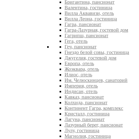
Бригантина, пансионат
Валентина, гостиница
Вилла Аквавизи, отель
Вилла Леона, гостиница
Гагра, пансионат
Гагра-Лазурная, гостевой дом
Гагрипш, пансионат
Гега, отель
Геч, пансионат
Гнездо белой совы, гостиница
Джугелия, гостевой дом
Европа, отель
Жоэквара, отель
Илиос, отель
Им. Челюскинцев, санаторий
Империя, отель
Индисан, отель
Кавказ, пансионат
Колхида, пансионат
Континент Гагра, комплекс
Кристалл, гостиница
Лагуна, пансионат
Лазурный берег, пансионат
Лулу, гостиница
Магнолия, гостиница