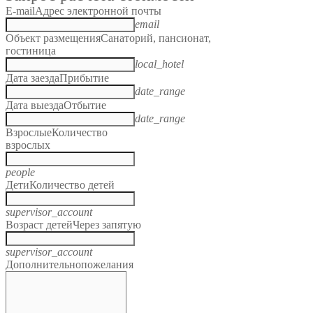
E-mail
Адрес электронной почты
email
Объект размещения
Санаторий, пансионат,
гостиница
local_hotel
Дата заезда
Прибытие
date_range
Дата выезда
Отбытие
date_range
Взрослые
Количество
взрослых
people
Дети
Количество детей
supervisor_account
Возраст детей
Через запятую
supervisor_account
Дополнительно
пожелания