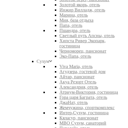
Золотой якорь, отель
Инжир Вилладж, отель
Марина, отель
Мия, база отдыха
Папа, отель
Пшандра, отель
Светлый путь Апсны, отель
Хипста Ривер Экопарк,
гостиница
Черноморец, пансионат
Эко-Папа, отель
Сухум
Viva Maria, отель
Агудзера, гостевой дом
Айтар, пансионат
Акуа Резорт Отель
Александрия, отель
Атриум-Виктория, гостиница
Гора царя Баграта, отель
ДжаНат, отель
Жемчужина, спорткомплекс
Интер-Сухум, гостиница
Кяласур, пансионат
МВО Сухум, санаторий