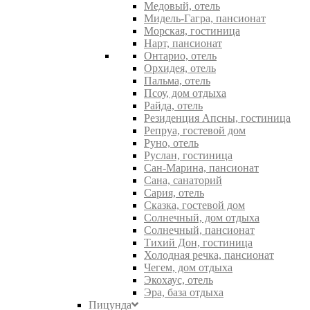
Медовый, отель
Мидель-Гагра, пансионат
Морская, гостиница
Нарт, пансионат
Онтарио, отель
Орхидея, отель
Пальма, отель
Псоу, дом отдыха
Райда, отель
Резиденция Апсны, гостиница
Репруа, гостевой дом
Руно, отель
Руслан, гостиница
Сан-Марина, пансионат
Сана, санаторий
Сария, отель
Сказка, гостевой дом
Солнечный, дом отдыха
Солнечный, пансионат
Тихий Дон, гостиница
Холодная речка, пансионат
Чегем, дом отдыха
Экохаус, отель
Эра, база отдыха
Пицунда