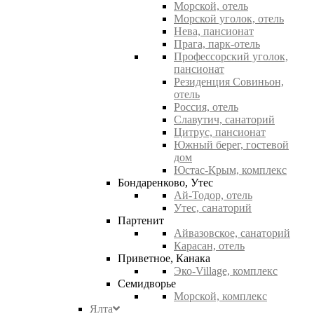
Морской, отель
Морской уголок, отель
Нева, пансионат
Прага, парк-отель
Профессорский уголок,
пансионат
Резиденция Совиньон,
отель
Россия, отель
Славутич, санаторий
Цитрус, пансионат
Южный берег, гостевой
дом
Юстас-Крым, комплекс
Бондаренково, Утес
Ай-Тодор, отель
Утес, санаторий
Партенит
Айвазовское, санаторий
Карасан, отель
Приветное, Канака
Эко-Village, комплекс
Семидворье
Морской, комплекс
Ялта