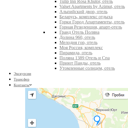
Tulip Inn Rosa Khutor, отель
Valset Apartments by Azimut, отель
Альпийский двор, отель
Беларусь, комплекс отдыха
Горки Город Апартаменты, отель
Горная Резиденция, апарт-отель
Гранд Отель Поляна
Долина 960, отель
Мелодия гор, отель
Моя Россия, комплекс
Пирамида, отель
Поляна 1389 Отель и Спа
Приют Панды, отель
Утомленные солнцем, отель
Экскурсии
Трансфер
Контакты