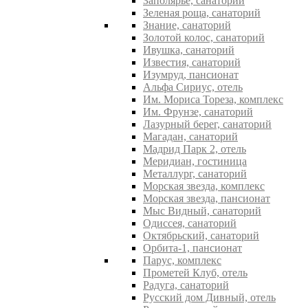
Заполярье, санаторий
Зеленая роща, санаторий
Знание, санаторий
Золотой колос, санаторий
Ивушка, санаторий
Известия, санаторий
Изумруд, пансионат
Альфа Сириус, отель
Им. Мориса Тореза, комплекс
Им. Фрунзе, санаторий
Лазурный берег, санаторий
Магадан, санаторий
Мадрид Парк 2, отель
Меридиан, гостиница
Металлург, санаторий
Морская звезда, комплекс
Морская звезда, пансионат
Мыс Видный, санаторий
Одиссея, санаторий
Октябрьский, санаторий
Орбита-1, пансионат
Парус, комплекс
Прометей Клуб, отель
Радуга, санаторий
Русский дом Дивный, отель