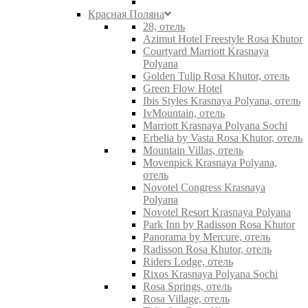
Красная Поляна
28, отель
Azimut Hotel Freestyle Rosa Khutor
Courtyard Marriott Krasnaya
Polyana
Golden Tulip Rosa Khutor, отель
Green Flow Hotel
Ibis Styles Krasnaya Polyana, отель
IvMountain, отель
Marriott Krasnaya Polyana Sochi
Erbelia by Vasta Rosa Khutor, отель
Mountain Villas, отель
Movenpick Krasnaya Polyana,
отель
Novotel Congress Krasnaya
Polyana
Novotel Resort Krasnaya Polyana
Park Inn by Radisson Rosa Khutor
Panorama by Mercure, отель
Radisson Rosa Khutor, отель
Riders Lodge, отель
Rixos Krasnaya Polyana Sochi
Rosa Springs, отель
Rosa Village, отель