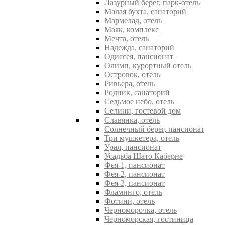
Лазурный берег, парк-отель
Малая бухта, санаторий
Мармелад, отель
Маяк, комплекс
Мечта, отель
Надежда, санаторий
Одиссея, пансионат
Олимп, курортный отель
Островок, отель
Ривьера, отель
Родник, санаторий
Седьмое небо, отель
Селини, гостевой дом
Славянка, отель
Солнечный берег, пансионат
Три мушкетера, отель
Урал, пансионат
Усадьба Шато Каберне
Фея-1, пансионат
Фея-2, пансионат
Фея-3, пансионат
Фламинго, отель
Фотини, отель
Черноморочка, отель
Черноморская, гостиница