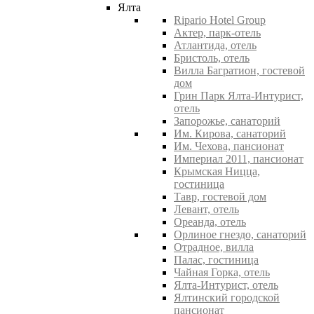
Ялта
Ripario Hotel Group
Актер, парк-отель
Атлантида, отель
Бристоль, отель
Вилла Багратион, гостевой
дом
Грин Парк Ялта-Интурист,
отель
Запорожье, санаторий
Им. Кирова, санаторий
Им. Чехова, пансионат
Империал 2011, пансионат
Крымская Ницца,
гостиница
Тавр, гостевой дом
Левант, отель
Ореанда, отель
Орлиное гнездо, санаторий
Отрадное, вилла
Палас, гостиница
Чайная Горка, отель
Ялта-Интурист, отель
Ялтинский городской
пансионат