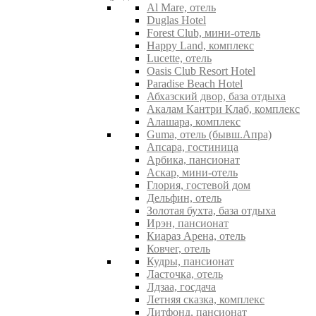
Al Mare, отель
Duglas Hotel
Forest Club, мини-отель
Happy Land, комплекс
Lucette, отель
Oasis Club Resort Hotel
Paradise Beach Hotel
Абхазский двор, база отдыха
Акалам Кантри Клаб, комплекс
Алашара, комплекс
Guma, отель (бывш.Апра)
Апсара, гостиница
Арбика, пансионат
Аскар, мини-отель
Глория, гостевой дом
Дельфин, отель
Золотая бухта, база отдыха
Ирэн, пансионат
Киараз Арена, отель
Ковчег, отель
Кудры, пансионат
Ласточка, отель
Лдзаа, госдача
Летняя сказка, комплекс
Литфонд, пансионат