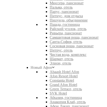
Мюссера, пансионат
Пальма, отель
Парус, пансионат
Питиус, дом отдыха
Пицунда, объединение
Пшада, гостиница
Райский уголок, отель
Ривьера, пансионат
Самшитовая роща, пансионат
Санта-София, отель
Сосновая роща, пансионат
Цитрус, отель
Чистая вода, комплекс
Шармат, отель
Элион, отель
Новый Афон
Abaash Hotel Afon
Afon Resort Hotel
Constanta Hotel
Grand Afon Hotel
Green Terrace, отель
SVK Hotel
Абхазия, гостиница
Анакопия Клаб, отель
Афон Дакир, пансионат