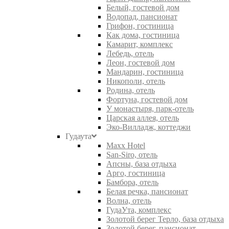
Белый, гостевой дом
Водопад, пансионат
Грифон, гостиница
Как дома, гостиница
Камарит, комплекс
Лебедь, отель
Леон, гостевой дом
Мандарин, гостиница
Никополи, отель
Родина, отель
Фортуна, гостевой дом
У монастыря, парк-отель
Царская аллея, отель
Эко-Вилладж, коттеджи
Гудаута
Maxx Hotel
San-Siro, отель
Апсны, база отдыха
Арго, гостиница
Бамбора, отель
Белая речка, пансионат
Волна, отель
ГудаУта, комплекс
Золотой берег Терло, база отдыха
Золотой берег, пансионат