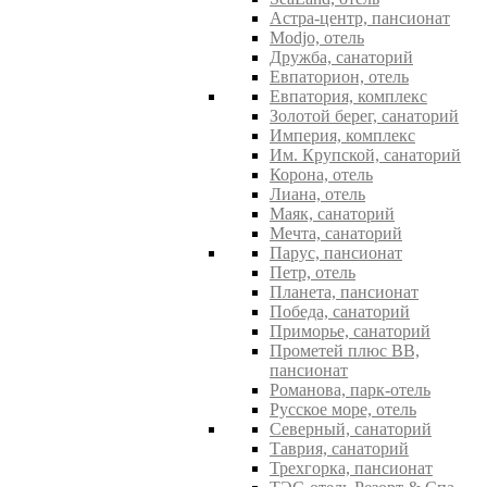
Астра-центр, пансионат
Modjo, отель
Дружба, санаторий
Евпаторион, отель
Евпатория, комплекс
Золотой берег, санаторий
Империя, комплекс
Им. Крупской, санаторий
Корона, отель
Лиана, отель
Маяк, санаторий
Мечта, санаторий
Парус, пансионат
Петр, отель
Планета, пансионат
Победа, санаторий
Приморье, санаторий
Прометей плюс ВВ,
пансионат
Романова, парк-отель
Русское море, отель
Северный, санаторий
Таврия, санаторий
Трехгорка, пансионат