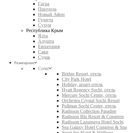
Гагра
Пицунда
Новый Афон
Гудаута
Сухум
Республика Крым
Ялта
Алушта
Евпатория
Саки
Судак
Размещение
Сочи
Bridge Resort, отель
City Park Hotel
Holiday, апарт-отель
Hyatt Regency Sochi, отель
Mercure Sochi Centre, отель
Orchestra Crystal Sochi Resort
Pullman Sochi Centre, отель
Radisson Collection Paradise
Radisson Blu Resort & Congress
Radisson Lazurnaya Hotel Sochi
Sea Galaxy Hotel Congress & Spa
Sport Inn Hotel & Wellness