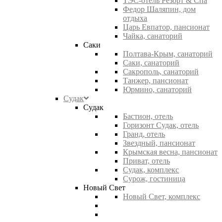
ТЭС-отель Резорт & Спа
Федор Шаляпин, дом
отдыха
Царь Евпатор, пансионат
Чайка, санаторий
Саки
Полтава-Крым, санаторий
Саки, санаторий
Сакрополь, санаторий
Танжер, пансионат
Юрмино, санаторий
Судак
Судак
Бастион, отель
Горизонт Судак, отель
Гранд, отель
Звездный, пансионат
Крымская весна, пансионат
Приват, отель
Судак, комплекс
Сурож, гостиница
Новый Свет
Новый Свет, комплекс