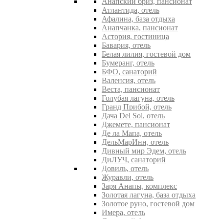
Анапский бриз, пансионат
Атлантида, отель
Афалина, база отдыха
Анапчанка, пансионат
Астория, гостиница
Бавария, отель
Белая лилия, гостевой дом
Бумеранг, отель
БФО, санаторий
Валенсия, отель
Веста, пансионат
Голубая лагуна, отель
Гранд Прибой, отель
Дача Del Sol, отель
Джемете, пансионат
Де ла Мапа, отель
ДельМарИнн, отель
Дивный мир Эдем, отель
ДиЛУЧ, санаторий
Довиль, отель
Журавли, отель
Заря Анапы, комплекс
Золотая лагуна, база отдыха
Золотое руно, гостевой дом
Имера, отель