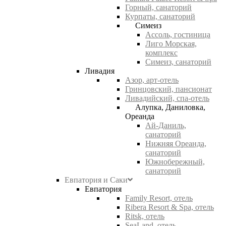
Горный, санаторий
Курпаты, санаторий
Симеиз
Ассоль, гостиница
Лиго Морская,
комплекс
Симеиз, санаторий
Ливадия
Азор, арт-отель
Гринцовский, пансионат
Ливадийский, спа-отель
Алупка, Даниловка,
Ореанда
Ай-Даниль,
санаторий
Нижняя Ореанда,
санаторий
Южнобережный,
санаторий
Евпатория и Саки
Евпатория
Family Resort, отель
Ribera Resort & Spa, отель
Ritsk, отель
SeaLand, отель