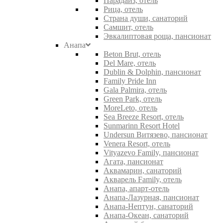
Парадайз, отель
Рица, отель
Страна души, санаторий
Самшит, отель
Эвкалиптовая роща, пансионат
Анапа
Beton Brut, отель
Del Mare, отель
Dublin & Dolphin, пансионат
Family Pride Inn
Gala Palmira, отель
Green Park, отель
MoreLeto, отель
Sea Breeze Resort, отель
Sunmarinn Resort Hotel
Undersun Витязево, пансионат
Venera Resort, отель
Vityazevo Family, пансионат
Агата, пансионат
Аквамарин, санаторий
Акварель Family, отель
Анапа, апарт-отель
Анапа-Лазурная, пансионат
Анапа-Нептун, санаторий
Анапа-Океан, санаторий