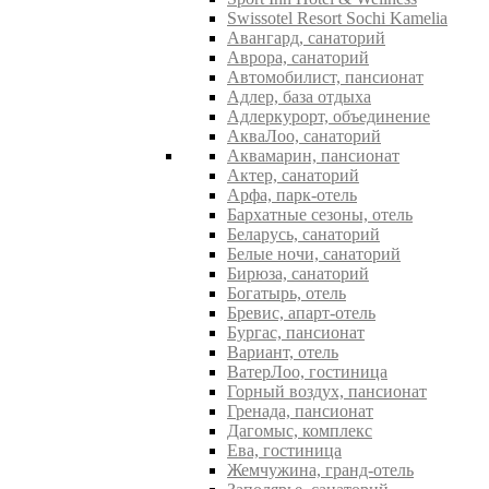
Swissotel Resort Sochi Kamelia
Авангард, санаторий
Аврора, санаторий
Автомобилист, пансионат
Адлер, база отдыха
Адлеркурорт, объединение
АкваЛоо, санаторий
Аквамарин, пансионат
Актер, санаторий
Арфа, парк-отель
Бархатные сезоны, отель
Беларусь, санаторий
Белые ночи, санаторий
Бирюза, санаторий
Богатырь, отель
Бревис, апарт-отель
Бургас, пансионат
Вариант, отель
ВатерЛоо, гостиница
Горный воздух, пансионат
Гренада, пансионат
Дагомыс, комплекс
Ева, гостиница
Жемчужина, гранд-отель