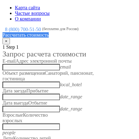
Карта сайта
Частые вопросы
О компании
8 (800) 700-51-50
(бесплатно для России)
Рассчитать стоимость
×
1
Step 1
Запрос расчета стоимости
E-mail
Адрес электронной почты
email
Объект размещения
Санаторий, пансионат,
гостиница
local_hotel
Дата заезда
Прибытие
date_range
Дата выезда
Отбытие
date_range
Взрослые
Количество
взрослых
people
Дети
Количество детей