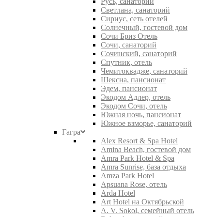
Русь, санаторий
Светлана, санаторий
Сириус, сеть отелей
Солнечный, гостевой дом
Сочи Бриз Отель
Сочи, санаторий
Сочинский, санаторий
Спутник, отель
Чемитоквадже, санаторий
Шексна, пансионат
Эдем, пансионат
Экодом Адлер, отель
Экодом Сочи, отель
Южная ночь, пансионат
Южное взморье, санаторий
Гагра
Alex Resort & Spa Hotel
Amina Beach, гостевой дом
Amra Park Hotel & Spa
Amra Sunrise, база отдыха
Amza Park Hotel
Apsuana Rose, отель
Arda Hotel
Art Hotel на Октябрьской
A. V. Sokol, семейный отель