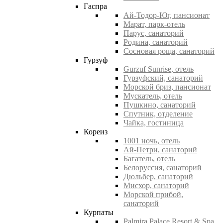
Гаспра
Ай-Тодор-Юг, пансионат
Марат, парк-отель
Парус, санаторий
Родина, санаторий
Сосновая роща, санаторий
Гурзуф
Gurzuf Sunrise, отель
Гурзуфский, санаторий
Морской бриз, пансионат
Мускатель, отель
Пушкино, санаторий
Спутник, отделение
Чайка, гостиница
Кореиз
1001 ночь, отель
Ай-Петри, санаторий
Багатель, отель
Белоруссия, санаторий
Дюльбер, санаторий
Мисхор, санаторий
Морской прибой,
санаторий
Курпаты
Palmira Palace Resort & Spa